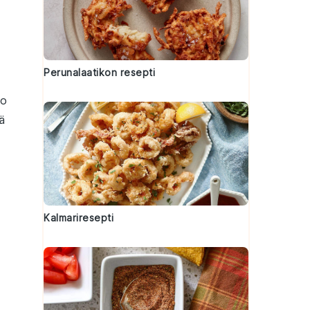
Perunalaatikon resepti
o
ä
Kalmariresepti