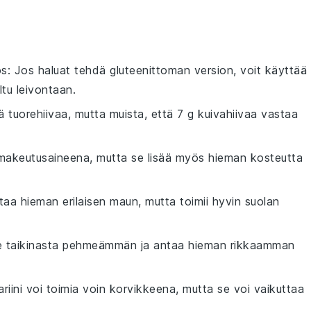
os
: Jos haluat tehdä gluteenittoman version, voit käyttää
ltu leivontaan.
ä tuorehiivaa, mutta muista, että 7 g kuivahiivaa vastaa
 makeutusaineena, mutta se lisää myös hieman kosteutta
taa hieman erilaisen maun, mutta toimii hyvin suolan
e taikinasta pehmeämmän ja antaa hieman rikkaamman
ariini voi toimia voin korvikkeena, mutta se voi vaikuttaa