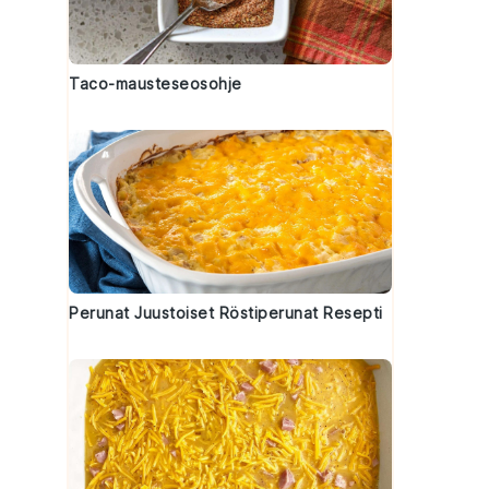
Taco-mausteseosohje
Perunat Juustoiset Röstiperunat Resepti