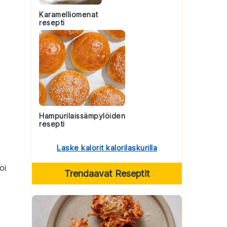
Karamelliomenat
resepti
Hampurilaissämpylöiden
resepti
Laske kalorit kalorilaskurilla
oi
Trendaavat Reseptit