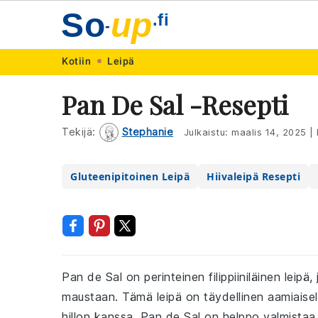
So
up
.fi
-
Skip
Skip
Skip
Skip
Kotiin
Leipä
to
to
to
to
Pan De Sal -resepti
primary
main
primary
footer
navigation
content
sidebar
Tekijä:
Stephanie
Julkaistu:
maalis 14, 2025
|
Gluteenipitoinen Leipä
Hiivaleipä Resepti
Pan de Sal on perinteinen filippiiniläinen lei
maustaan. Tämä leipä on täydellinen aamiaiselle
hillon kanssa. Pan de Sal on helppo valmistaa 