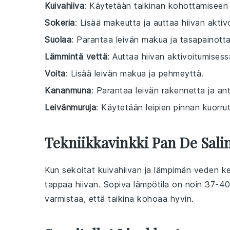
Kuivahiiva
: Käytetään taikinan kohottamiseen
Sokeria
: Lisää makeutta ja auttaa hiivan aktiv
Suolaa
: Parantaa leivän makua ja tasapainott
Lämmintä vettä
: Auttaa hiivan aktivoitumisess
Voita
: Lisää leivän makua ja pehmeyttä.
Kananmuna
: Parantaa leivän rakennetta ja anta
Leivänmuruja
: Käytetään leipien pinnan kuorrut
Tekniikkavinkki Pan De Sali
Kun sekoitat
kuivahiivan
ja
lämpimän veden
ke
tappaa hiivan. Sopiva lämpötila on noin 37-40
varmistaa, että
taikina
kohoaa hyvin.