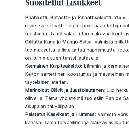
Suositellut Lisukkeet
Paahdettu Bataatti- ja Pinaattisalaatti
: Yhdis
ravitseva
salaatti
. Lisää ripaus
paahdettuja pä
tekstuuria. Tämä
salaatti
tuo mukavaa kontras
Grillattu Kana ja Mango Salsa
: Valmista
grillat
tuo makeutta ja
lime
antaa happamuutta, jotk
on kuin makujen tanssi lautasella.
Kermainen Kurpitsakeitto
: Lämmin ja
kermainen
Keiton samettinen koostumus ja mausteinen m
täyteläisen aterian.
Marinoidut Oliivit ja Juustolautanen
: Luo herku
oliiveilla
. Tämä yhdistelmä tuo esiin
Pan de Sa
alkupalan tai välipalan.
Paistetut Kasvikset ja Hummus
: Valmista väri
kanssa. Tämä terveellinen ja maukas lisuke t