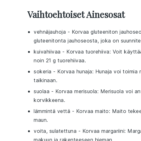
Vaihtoehtoiset Ainesosat
vehnäjauhoja
- Korvaa
gluteeniton jauhose
gluteenitonta jauhoseosta, joka on suunnite
kuivahiivaa
- Korvaa
tuorehiiva
: Voit käyttä
noin 21 g tuorehiivaa.
sokeria
- Korvaa
hunaja
: Hunaja voi toimia
taikinaan.
suolaa
- Korvaa
merisuola
: Merisuola voi an
korvikkeena.
lämmintä vettä
- Korvaa
maito
: Maito teke
maun.
voita, sulatettuna
- Korvaa
margariini
: Marg
makuun ja rakenteeseen hieman.