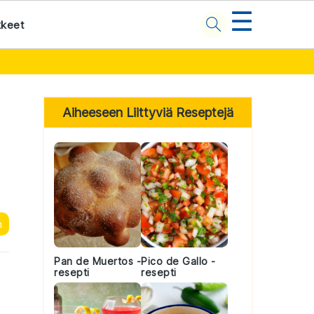
☰
kkeet
Primary
Sidebar
Aiheeseen Liittyviä Reseptejä
n
Pan de Muertos -
Pico de Gallo -
resepti
resepti