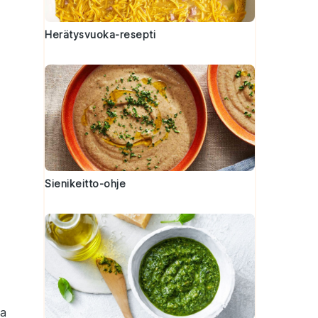
Herätysvuoka-resepti
Sienikeitto-ohje
aa