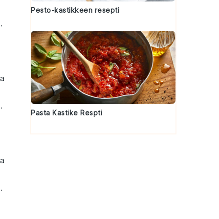
1
Pesto-kastikkeen resepti
.
aa
1
.
Pasta Kastike Respti
aa
1
.