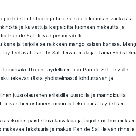
tä
paahdettu bataatti
ja
tuore pinaatti
luomaan värikäs ja
hkinöitä
ja
kuivattuja karpaloita
tuomaan makeutta ja
tia
Pan de Sal
-leivän pehmeydelle.
tu kana
ja tarjoile se raikkaan
mango salsan
kanssa.
Mang
a täydentävät
Pan de Sal
-leivän makuja. Tämä yhdistelm
 kurpitsakeitto
on täydellinen pari
Pan de Sal
-leivälle.
aku tekevät tästä yhdistelmästä lohduttavan ja
llinen
juustolautanen
erilaisilla
juustoilla
ja
marinoiduilla
l
-leivän hienostuneen maun ja tekee siitä täydellisen
käs sekoitus
paistettuja kasviksia
ja tarjoile ne
hummuksen
uo mukavaa tekstuuria ja makua
Pan de Sal
-leivän rinnalle.