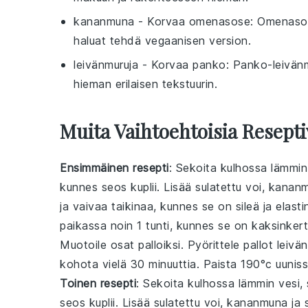
kananmuna
- Korvaa
omenasose
: Omenasos
haluat tehdä vegaanisen version.
leivänmuruja
- Korvaa
panko
: Panko-leivän
hieman erilaisen tekstuurin.
Muita Vaihtoehtoisia Resepti
Ensimmäinen resepti
: Sekoita kulhossa lämmin 
kunnes seos kuplii. Lisää sulatettu voi, kanan
ja vaivaa taikinaa, kunnes se on sileä ja elast
paikassa noin 1 tunti, kunnes se on kaksinkert
Muotoile osat palloiksi. Pyörittele pallot leivän
kohota vielä 30 minuuttia. Paista 190°c uunissa
Toinen resepti
: Sekoita kulhossa lämmin vesi, 
seos kuplii. Lisää sulatettu voi, kananmuna ja 