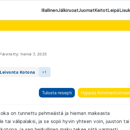
Illallinen
Jälkiruoat
Juomat
Keitot
Leipä
Lisu
Päivitetty:
heinä 7, 2025
Leivonta Kotona
+1
Tulosta resepti
Hyppää Kommentoimaa
pä, joka on tunnettu pehmeästä ja hieman makeasta
 tai välipalaksi, ja se sopii hyvin yhteen voin, juuston tai
kotona, ja sen herkullinen maku tekee siitä varmasti