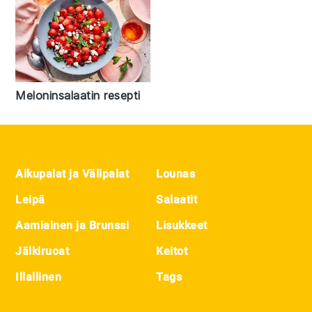
Meloninsalaatin resepti
Footer
Alkupalat ja Välipalat
Lounas
Leipä
Salaatit
Aamiainen ja Brunssi
Lisukkeet
Jälkiruoat
Keitot
Illallinen
Tags