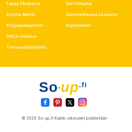
Tapaa Stephanie
Ota Yhteyttä
Kirjoita Meille
Saavutettavuus Lausunto
Paljastuskäytäntö
Käyttöehdot
DMCA-ilmoitus
Tietosuojakäytäntö
So
up
.fi
-
© 2026 So-up.fi Kaikki oikeudet pidätetään