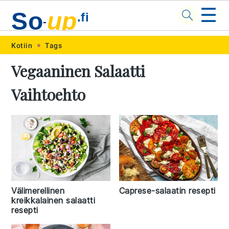
☰
So
up
.fi
-
Skip
Skip
Skip
Skip
Kotiin
Tags
to
to
to
to
Vegaaninen Salaatti
primary
main
primary
footer
Vaihtoehto
navigation
content
sidebar
Välimerellinen
Caprese-salaatin resepti
kreikkalainen salaatti
resepti