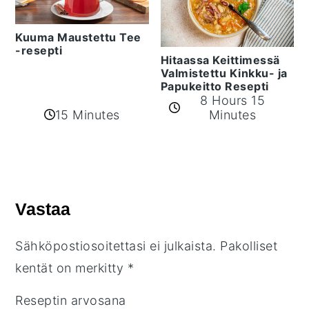
Kuuma Maustettu Tee
-resepti
Hitaassa Keittimessä
Valmistettu Kinkku- ja
Papukeitto Resepti
8 Hours 15
15 Minutes
Minutes
Reader
Interactions
Vastaa
Sähköpostiosoitettasi ei julkaista.
Pakolliset
kentät on merkitty
*
Reseptin arvosana