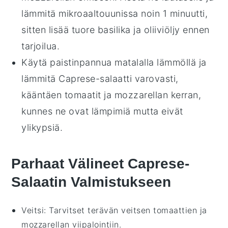
lämmitä mikroaaltouunissa noin 1 minuutti,
sitten lisää tuore
basilika
ja
oliiviöljy
ennen
tarjoilua.
Käytä paistinpannua matalalla lämmöllä ja
lämmitä
Caprese-salaatti
varovasti,
kääntäen
tomaatit
ja
mozzarellan
kerran,
kunnes ne ovat lämpimiä mutta eivät
ylikypsiä.
Parhaat Välineet Caprese-
Salaatin Valmistukseen
Veitsi
: Tarvitset terävän veitsen tomaattien ja
mozzarellan viipalointiin.