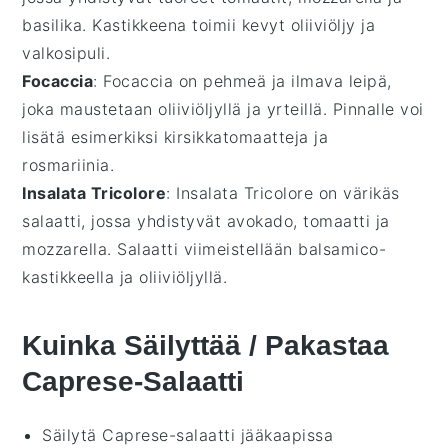
basilika
. Kastikkeena toimii kevyt
oliiviöljy
ja
valkosipuli
.
Focaccia
: Focaccia on pehmeä ja ilmava
leipä
,
joka maustetaan
oliiviöljyllä
ja
yrteillä
. Pinnalle voi
lisätä esimerkiksi
kirsikkatomaatteja
ja
rosmariinia
.
Insalata Tricolore
: Insalata Tricolore on värikäs
salaatti
, jossa yhdistyvät
avokado
,
tomaatti
ja
mozzarella
. Salaatti viimeistellään
balsamico
-
kastikkeella ja
oliiviöljyllä
.
Kuinka Säilyttää / Pakastaa
Caprese-Salaatti
Säilytä
Caprese-salaatti
jääkaapissa