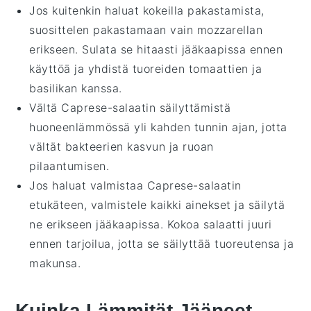
Jos kuitenkin haluat kokeilla pakastamista,
suosittelen pakastamaan vain
mozzarellan
erikseen. Sulata se hitaasti jääkaapissa ennen
käyttöä ja yhdistä tuoreiden
tomaattien
ja
basilikan
kanssa.
Vältä
Caprese-salaatin
säilyttämistä
huoneenlämmössä yli kahden tunnin ajan, jotta
vältät bakteerien kasvun ja ruoan
pilaantumisen.
Jos haluat valmistaa
Caprese-salaatin
etukäteen, valmistele kaikki ainekset ja säilytä
ne erikseen jääkaapissa. Kokoa salaatti juuri
ennen tarjoilua, jotta se säilyttää tuoreutensa ja
makunsa.
Kuinka Lämmität Jääneet