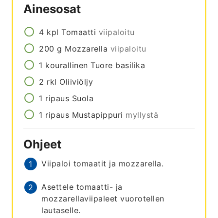
Ainesosat
4
kpl
Tomaatti
viipaloitu
200
g
Mozzarella
viipaloitu
1
kourallinen
Tuore basilika
2
rkl
Oliiviöljy
1
ripaus
Suola
1
ripaus
Mustapippuri
myllystä
Ohjeet
Viipaloi tomaatit ja mozzarella.
Asettele tomaatti- ja
mozzarellaviipaleet vuorotellen
lautaselle.