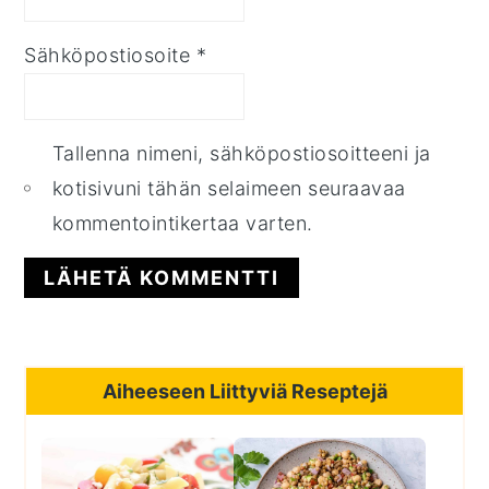
Sähköpostiosoite
*
Tallenna nimeni, sähköpostiosoitteeni ja
kotisivuni tähän selaimeen seuraavaa
kommentointikertaa varten.
Primary
Aiheeseen Liittyviä Reseptejä
Sidebar