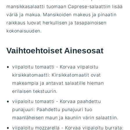
mansikkasalaatti
tuomaan
Caprese-salaattiin
lisää
väriä ja makua.
Mansikoiden
makeus ja
pinaatin
raikkaus luovat herkullisen ja tasapainoisen
kokonaisuuden.
Vaihtoehtoiset Ainesosat
viipaloitu tomaatti
- Korvaa
viipaloitu
kirsikkatomaatti
: Kirsikkatomaatit ovat
makeampia ja antavat salaatille hieman
erilaisen tekstuurin.
viipaloitu tomaatti
- Korvaa
paahdettu
punajuuri
: Paahdettu punajuuri tuo
maanläheisen maun ja kauniin värin salaattiin.
viipaloitu mozzarella
- Korvaa
viipaloitu burrata
: