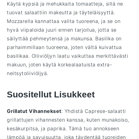
Käytä kypsiä ja mehukkaita
tomaatteja
, sillä ne
tuovat salaattiin makeutta ja täyteläisyyttä.
Mozzarella
kannattaa valita tuoreena, ja se on
hyvä viipaloida juuri ennen tarjoilua, jotta se
säilyttää pehmeytensä ja makunsa.
Basilika
on
parhaimmillaan tuoreena, joten vältä kuivattua
basilikaa. Oliiviöljyn laatu vaikuttaa merkittävästi
makuun, joten käytä korkealaatuista extra-
neitsytoliiviöljyä.
Suositellut Lisukkeet
Grillatut Vihannekset
: Yhdistä
Caprese-salaatti
grillattujen vihannesten
kanssa, kuten
munakoiso
,
kesäkurpitsa
, ja
paprika
. Tämä tuo annokseen
lämpöä ja savuisuutta, joka täydentää
tuoreiden