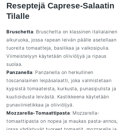
Reseptejä Caprese-Salaatin
Tilalle
Bruschetta
: Bruschetta on klassinen italialainen
alkuruoka, jossa rapean leivän päälle asetellaan
tuoreita
tomaatteja
,
basilikaa
ja
valkosipulia
.
Viimeistelyyn käytetään
oliiviöljyä
ja ripaus
suolaa.
Panzanella
: Panzanella on herkullinen
toscanalainen
leipäsalaatti
, joka valmistetaan
kypsistä
tomaateista
,
kurkusta
,
punasipulista
ja
kuutioidusta leivästä. Kastikkeena käytetään
punaviinietikkaa
ja
oliiviöljyä
.
Mozzarella-Tomaattipasta
: Mozzarella-
tomaattipasta on nopea ja maukas
pasta-annos
,
jossa yhdistyvät tuoreet
tomaatit
,
mozzarella
ja