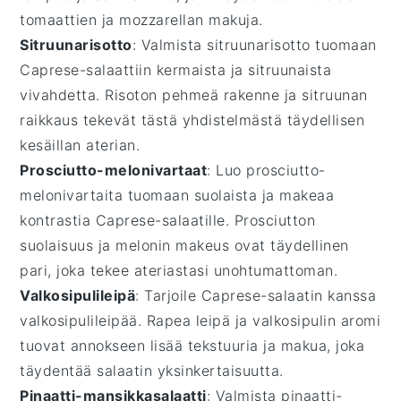
tomaattien
ja
mozzarellan
makuja.
Sitruunarisotto
: Valmista
sitruunarisotto
tuomaan
Caprese-salaattiin
kermaista ja sitruunaista
vivahdetta.
Risoton
pehmeä rakenne ja
sitruunan
raikkaus tekevät tästä yhdistelmästä täydellisen
kesäillan
aterian.
Prosciutto-melonivartaat
: Luo
prosciutto-
melonivartaita
tuomaan suolaista ja makeaa
kontrastia
Caprese-salaatille
.
Prosciutton
suolaisuus ja
melonin
makeus ovat täydellinen
pari, joka tekee ateriastasi unohtumattoman.
Valkosipulileipä
: Tarjoile
Caprese-salaatin
kanssa
valkosipulileipää
.
Rapea leipä
ja
valkosipulin
aromi
tuovat annokseen lisää tekstuuria ja makua, joka
täydentää
salaatin
yksinkertaisuutta.
Pinaatti-mansikkasalaatti
: Valmista
pinaatti-