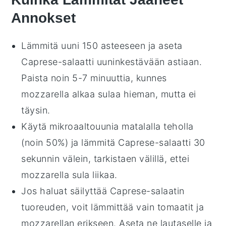
Annokset
Lämmitä uuni 150 asteeseen ja aseta
Caprese-salaatti
uuninkestävään astiaan.
Paista noin 5-7 minuuttia, kunnes
mozzarella
alkaa sulaa hieman, mutta ei
täysin.
Käytä mikroaaltouunia matalalla teholla
(noin 50%) ja lämmitä
Caprese-salaatti
30
sekunnin välein, tarkistaen välillä, ettei
mozzarella
sula liikaa.
Jos haluat säilyttää
Caprese-salaatin
tuoreuden, voit lämmittää vain
tomaatit
ja
mozzarellan
erikseen. Aseta ne lautaselle ja