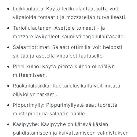
Leikkuulauta
: Käytä leikkuulautaa, jotta voit
viipaloida tomaatit ja mozzarellan turvallisesti.
Tarjoilulautanen
: Asettele tomaatti- ja
mozzarellaviipaleet kauniisti tarjoilulautaselle.
Salaattiottimet
: Salaattiottimilla voit helposti
siirtää ja asetella viipaleet lautaselle.
Pieni kulho
: Käytä pientä kulhoa oliiviöljyn
mittaamiseen.
Ruokailulusikka
: Ruokailulusikalla voit mitata
oliiviöljyn tarkasti.
Pippurimylly
: Pippurimyllystä saat tuoretta
mustapippuria salaatin päälle.
Käsipyyhe
: Käsipyyhe on kätevä käsien
puhdistamiseen ja kuivattamiseen valmistuksen