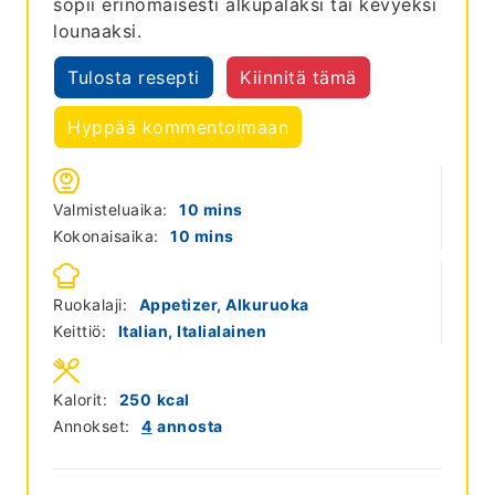
sopii erinomaisesti alkupalaksi tai kevyeksi
lounaaksi.
Tulosta resepti
Kiinnitä tämä
Hyppää kommentoimaan
minutes
Valmisteluaika:
10
mins
minutes
Kokonaisaika:
10
mins
Ruokalaji:
Appetizer, Alkuruoka
Keittiö:
Italian, Italialainen
Kalorit:
250
kcal
Annokset:
4
annosta