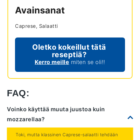
Avainsanat
Caprese, Salaatti
Oletko kokeillut tätä
reseptiä?
Kerro meille
miten se oli!!
FAQ:
Voinko käyttää muuta juustoa kuin
mozzarellaa?
Toki, mutta klassinen Caprese-salaatti tehdään