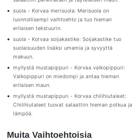
suola
- Korvaa
merisuola
: Merisuola on
luonnollisempi vaihtoehto ja tuo hieman
erilaisen tekstuurin.
suola
- Korvaa
soijakastike
: Soijakastike tuo
suolaisuuden lisäksi umamia ja syvyyttä
makuun.
myllystä mustapippuri
- Korvaa
valkopippuri
:
Valkopippuri on miedompi ja antaa hieman
erilaisen maun.
myllystä mustapippuri
- Korvaa
chilihiutaleet
:
Chilihiutaleet tuovat salaattiin hieman potkua ja
lämpöä.
Muita Vaihtoehtoisia