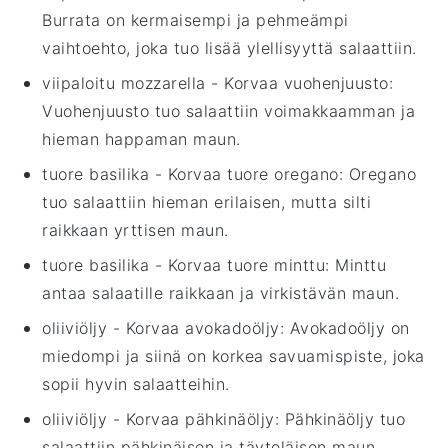
Burrata on kermaisempi ja pehmeämpi
vaihtoehto, joka tuo lisää ylellisyyttä salaattiin.
viipaloitu mozzarella
- Korvaa
vuohenjuusto
:
Vuohenjuusto tuo salaattiin voimakkaamman ja
hieman happaman maun.
tuore basilika
- Korvaa
tuore oregano
: Oregano
tuo salaattiin hieman erilaisen, mutta silti
raikkaan yrttisen maun.
tuore basilika
- Korvaa
tuore minttu
: Minttu
antaa salaatille raikkaan ja virkistävän maun.
oliiviöljy
- Korvaa
avokadoöljy
: Avokadoöljy on
miedompi ja siinä on korkea savuamispiste, joka
sopii hyvin salaatteihin.
oliiviöljy
- Korvaa
pähkinäöljy
: Pähkinäöljy tuo
salaattiin pähkinäisen ja täyteläisen maun.