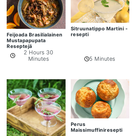
Sitruunatippo Martini -
resepti
Feijoada Brasilialainen
Mustapapupata
Reseptejä
2 Hours 30
Minutes
5 Minutes
Perus
Maissimuffiniresepti