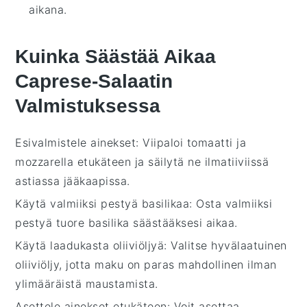
aikana.
Kuinka Säästää Aikaa
Caprese-Salaatin
Valmistuksessa
Esivalmistele ainekset
: Viipaloi
tomaatti
ja
mozzarella
etukäteen ja säilytä ne ilmatiiviissä
astiassa jääkaapissa.
Käytä valmiiksi pestyä basilikaa
: Osta valmiiksi
pestyä
tuore basilika
säästääksesi aikaa.
Käytä laadukasta oliiviöljyä
: Valitse hyvälaatuinen
oliiviöljy
, jotta maku on paras mahdollinen ilman
ylimääräistä maustamista.
Asettele ainekset etukäteen
: Voit asettaa