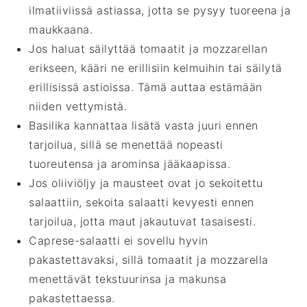
ilmatiiviissä astiassa, jotta se pysyy tuoreena ja
maukkaana.
Jos haluat säilyttää
tomaatit
ja
mozzarellan
erikseen, kääri ne erillisiin kelmuihin tai säilytä
erillisissä astioissa. Tämä auttaa estämään
niiden vettymistä.
Basilika
kannattaa lisätä vasta juuri ennen
tarjoilua, sillä se menettää nopeasti
tuoreutensa ja arominsa jääkaapissa.
Jos
oliiviöljy
ja mausteet ovat jo sekoitettu
salaattiin, sekoita salaatti kevyesti ennen
tarjoilua, jotta maut jakautuvat tasaisesti.
Caprese-salaatti
ei sovellu hyvin
pakastettavaksi, sillä
tomaatit
ja
mozzarella
menettävät tekstuurinsa ja makunsa
pakastettaessa.