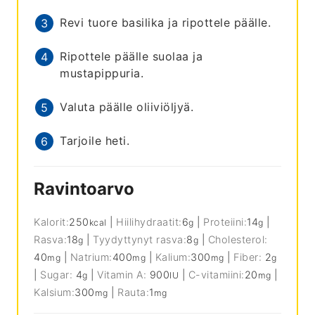
Revi tuore basilika ja ripottele päälle.
Ripottele päälle suolaa ja
mustapippuria.
Valuta päälle oliiviöljyä.
Tarjoile heti.
Ravintoarvo
Kalorit:
250
|
Hiilihydraatit:
6
|
Proteiini:
14
|
kcal
g
g
Rasva:
18
|
Tyydyttynyt rasva:
8
|
Cholesterol:
g
g
40
|
Natrium:
400
|
Kalium:
300
|
Fiber:
2
mg
mg
mg
g
|
Sugar:
4
|
Vitamin A:
900
|
C-vitamiini:
20
|
g
IU
mg
Kalsium:
300
|
Rauta:
1
mg
mg