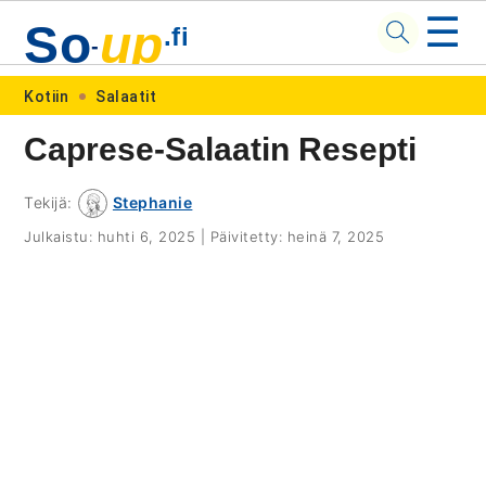
☰
So
up
.fi
-
Skip
Skip
Skip
Skip
Kotiin
Salaatit
to
to
to
to
Caprese-Salaatin Resepti
primary
main
primary
footer
navigation
content
sidebar
Tekijä:
Stephanie
Julkaistu:
huhti 6, 2025
|
Päivitetty:
heinä 7, 2025