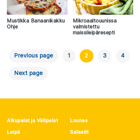
Mustikka Banaanikakku
Mikroaaltouunissa
Ohje
valmistettu
maissileipäresepti
Previous page
1
2
3
4
Artikkelien
Selaus
Next page
Footer
Alkupalat ja Välipalat
Lounas
Leipä
Salaatit