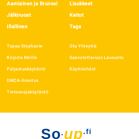
Aamiainen ja Brunssi
Lisukkeet
Jälkiruoat
Keitot
Illallinen
Tags
Tapaa Stephanie
Ota Yhteyttä
Kirjoita Meille
Saavutettavuus Lausunto
Paljastuskäytäntö
Käyttöehdot
DMCA-ilmoitus
Tietosuojakäytäntö
So
up
.fi
-