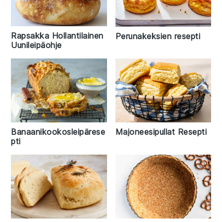
Rapsakka Hollantilainen
Perunakeksien resepti
Uunileipäohje
Banaanikookosleipärese
Majoneesipullat Resepti
pti