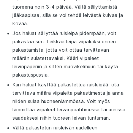
tuoreena noin 3-4 päivää. Vältä säilyttämistä
jääkaapissa, sillä se voi tehdä leivästä kuivaa ja
kovaa.
Jos haluat säilyttää
ruisleipä
pidempään, voit
pakastaa sen. Leikkaa leipä viipaleiksi ennen
pakastamista, jotta voit ottaa tarvittavan
määrän sulatettavaksi. Kääri viipaleet
leivinpaperiin
ja sitten
muovikelmuun
tai käytä
pakastuspussia.
Kun haluat käyttää pakastettua
ruisleipää
, ota
tarvittava määrä viipaleita pakastimesta ja anna
niiden sulaa huoneenlämmössä. Voit myös
lämmittää viipaleet
leivänpaahtimessa
tai
uunissa
saadaksesi niihin tuoreen leivän tuntuman.
Vältä pakastetun
ruisleivän
uudelleen