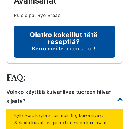
Avainsanat
Ruisleipä, Rye Bread
Oletko kokeillut tätä
reseptiä?
Kerro meille
miten se oli!!
FAQ:
Voinko käyttää kuivahiivaa tuoreen hiivan
sijasta?
Kyllä voit. Käytä silloin noin 8 g kuivahiivaa.
Sekoita kuivahiiva jauhoihin ennen kuin lisäät