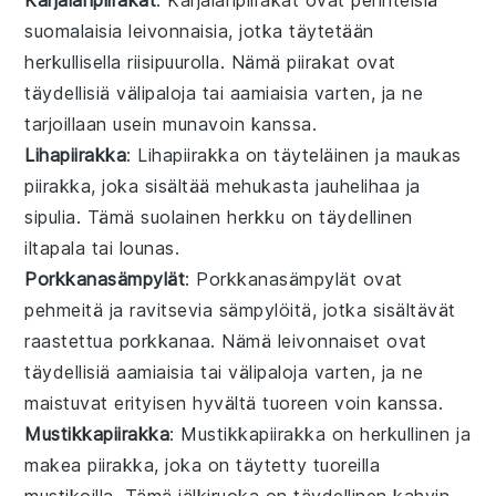
suomalaisia
leivonnaisia
, jotka täytetään
herkullisella
riisipuuro
lla. Nämä piirakat ovat
täydellisiä
välipaloja
tai
aamiaisia
varten, ja ne
tarjoillaan usein
munavoin
kanssa.
Lihapiirakka
: Lihapiirakka on täyteläinen ja maukas
piirakka
, joka sisältää mehukasta
jauhelihaa
ja
sipulia
. Tämä
suolainen
herkku on täydellinen
iltapala
tai
lounas
.
Porkkanasämpylät
: Porkkanasämpylät ovat
pehmeitä ja ravitsevia
sämpylöitä
, jotka sisältävät
raastettua
porkkanaa
. Nämä
leivonnaiset
ovat
täydellisiä
aamiaisia
tai
välipaloja
varten, ja ne
maistuvat erityisen hyvältä tuoreen
voin
kanssa.
Mustikkapiirakka
: Mustikkapiirakka on herkullinen ja
makea
piirakka
, joka on täytetty tuoreilla
mustikoilla
. Tämä
jälkiruoka
on täydellinen
kahvin