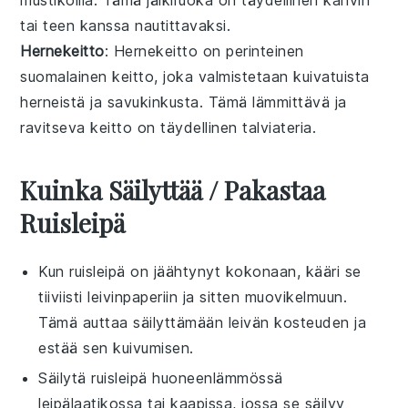
tai
teen
kanssa nautittavaksi.
Hernekeitto
: Hernekeitto on perinteinen
suomalainen
keitto
, joka valmistetaan kuivatuista
herneistä
ja
savukinkusta
. Tämä
lämmittävä
ja
ravitseva
keitto on täydellinen
talviateria
.
Kuinka Säilyttää / Pakastaa
Ruisleipä
Kun
ruisleipä
on jäähtynyt kokonaan, kääri se
tiiviisti
leivinpaperiin
ja sitten
muovikelmuun
.
Tämä auttaa säilyttämään leivän kosteuden ja
estää sen kuivumisen.
Säilytä
ruisleipä
huoneenlämmössä
leipälaatikossa tai kaapissa, jossa se säilyy