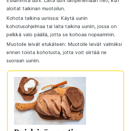
Esilämmitä uuni
: Laita uuni lämpenemään heti, kun
aloitat taikinan muotoilun.
Kohota taikina uunissa
: Käytä uunin
kohotusohjelmaa
tai laita taikina uuniin, jossa on
pelkkä valo päällä, jotta se kohoaa nopeammin.
Muotoile leivät etukäteen
: Muotoile
leivät
valmiiksi
ennen toista kohotusta, jotta voit siirtää ne
suoraan uuniin.