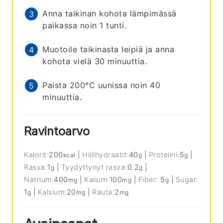
Anna taikinan kohota lämpimässä
paikassa noin 1 tunti.
Muotoile taikinasta leipiä ja anna
kohota vielä 30 minuuttia.
Paista 200°C uunissa noin 40
minuuttia.
Ravintoarvo
Kalorit:
200
|
Hiilihydraatit:
40
|
Proteiini:
5
|
kcal
g
g
Rasva:
1
|
Tyydyttynyt rasva:
0.2
|
g
g
Natrium:
400
|
Kalium:
100
|
Fiber:
5
|
Sugar:
mg
mg
g
1
|
Kalsium:
20
|
Rauta:
2
g
mg
mg