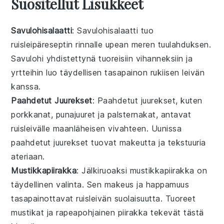
Suositellut Lisukkeet
Savulohisalaatti
: Savulohisalaatti tuo
ruisleipäreseptin
rinnalle upean
meren
tuulahduksen.
Savulohi
yhdistettynä
tuoreisiin
vihanneksiin
ja
yrtteihin
luo täydellisen
tasapainon
rukiisen leivän
kanssa.
Paahdetut Juurekset
: Paahdetut juurekset, kuten
porkkanat
,
punajuuret
ja
palsternakat
, antavat
ruisleivälle
maanläheisen
vivahteen
.
Uunissa
paahdetut juurekset tuovat
makeutta
ja
tekstuuria
ateriaan.
Mustikkapiirakka
: Jälkiruoaksi
mustikkapiirakka
on
täydellinen valinta. Sen
makeus
ja
happamuus
tasapainottavat
ruisleivän
suolaisuutta
.
Tuoreet
mustikat
ja
rapeapohjainen
piirakka tekevät tästä