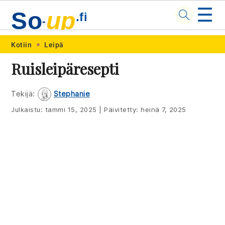
☰
So
up
.fi
-
Skip
Skip
Skip
Skip
Kotiin
Leipä
to
to
to
to
Ruisleipäresepti
primary
main
primary
footer
navigation
content
sidebar
Tekijä:
Stephanie
Julkaistu:
tammi 15, 2025
|
Päivitetty:
heinä 7, 2025