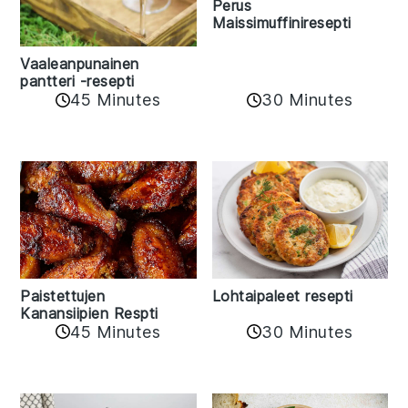
Perus
Maissimuffiniresepti
Vaaleanpunainen
pantteri -resepti
45 Minutes
30 Minutes
Paistettujen
Lohtaipaleet resepti
Kanansiipien Respti
45 Minutes
30 Minutes