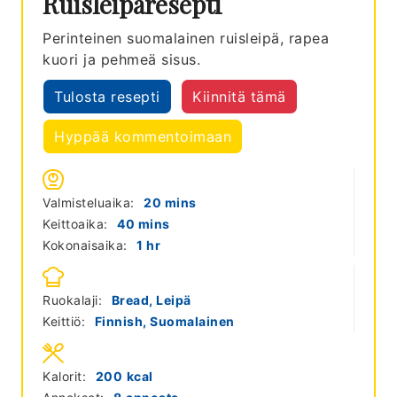
Ruisleipäresepti
Perinteinen suomalainen ruisleipä, rapea
kuori ja pehmeä sisus.
Tulosta resepti
Kiinnitä tämä
Hyppää kommentoimaan
minutes
Valmisteluaika:
20
mins
minutes
Keittoaika:
40
mins
hour
Kokonaisaika:
1
hr
Ruokalaji:
Bread, Leipä
Keittiö:
Finnish, Suomalainen
Kalorit:
200
kcal