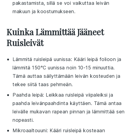
pakastamista, sillä se voi vaikuttaa leivän
makuun ja koostumukseen.
Kuinka Lämmittää Jääneet
Ruisleivät
Lämmitä
ruisleipä
uunissa: Kääri
leipä
folioon ja
lämmitä 150°C uunissa noin 10-15 minuuttia.
Tämä auttaa säilyttämään
leivän
kosteuden ja
tekee siitä taas pehmeän.
Paahda
leipä
: Leikkaa
ruisleipä
viipaleiksi ja
paahda
leivänpaahdinta
käyttäen. Tämä antaa
leivälle
mukavan rapean pinnan ja lämmittää sen
nopeasti.
Mikroaaltouuni: Kääri
ruisleipä
kosteaan