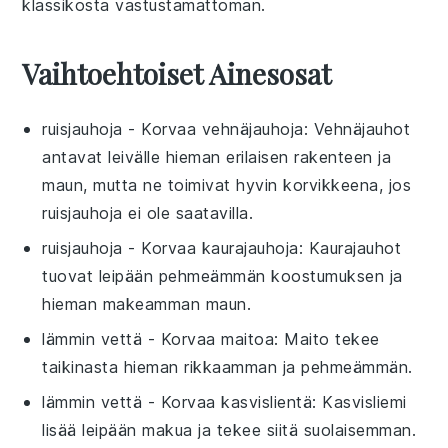
klassikosta
vastustamattoman.
Vaihtoehtoiset Ainesosat
ruisjauhoja
- Korvaa
vehnäjauhoja
: Vehnäjauhot
antavat leivälle hieman erilaisen rakenteen ja
maun, mutta ne toimivat hyvin korvikkeena, jos
ruisjauhoja ei ole saatavilla.
ruisjauhoja
- Korvaa
kaurajauhoja
: Kaurajauhot
tuovat leipään pehmeämmän koostumuksen ja
hieman makeamman maun.
lämmin vettä
- Korvaa
maitoa
: Maito tekee
taikinasta hieman rikkaamman ja pehmeämmän.
lämmin vettä
- Korvaa
kasvislientä
: Kasvisliemi
lisää leipään makua ja tekee siitä suolaisemman.