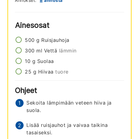
Annokset:
8
annosta
Ainesosat
500
g
Ruisjauhoja
300
ml
Vettä
lämmin
10
g
Suolaa
25
g
Hiivaa
tuore
Ohjeet
Sekoita lämpimään veteen hiiva ja
suola.
Lisää ruisjauhot ja vaivaa taikina
tasaiseksi.