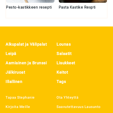
Pesto-kastikkeen resepti
Pasta Kastike Respti
Footer
Alkupalat ja Välipalat
Lounas
Leipä
Salaatit
Aamiainen ja Brunssi
Lisukkeet
Jälkiruoat
Keitot
Illallinen
Tags
Tapaa Stephanie
Ota Yhteyttä
Kirjoita Meille
Saavutettavuus Lausunto