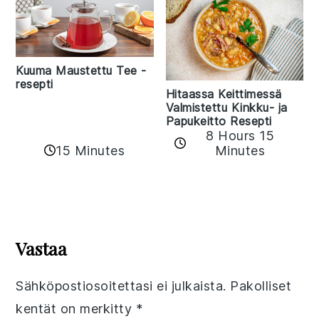
Kuuma Maustettu Tee -
resepti
Hitaassa Keittimessä
Valmistettu Kinkku- ja
Papukeitto Resepti
8 Hours 15
15 Minutes
Minutes
Reader
Interactions
Vastaa
Sähköpostiosoitettasi ei julkaista.
Pakolliset
kentät on merkitty
*