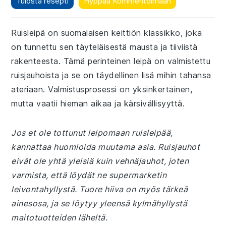
Tulosta resepti
Hyppää Kommentoimaan
Ruisleipä on suomalaisen keittiön klassikko, joka
on tunnettu sen täyteläisestä mausta ja tiiviistä
rakenteesta. Tämä perinteinen leipä on valmistettu
ruisjauhoista ja se on täydellinen lisä mihin tahansa
ateriaan. Valmistusprosessi on yksinkertainen,
mutta vaatii hieman aikaa ja kärsivällisyyttä.
Jos et ole tottunut leipomaan ruisleipää,
kannattaa huomioida muutama asia. Ruisjauhot
eivät ole yhtä yleisiä kuin vehnäjauhot, joten
varmista, että löydät ne supermarketin
leivontahyllystä. Tuore hiiva on myös tärkeä
ainesosa, ja se löytyy yleensä kylmähyllystä
maitotuotteiden läheltä.