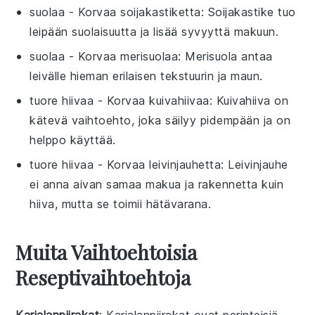
suolaa
- Korvaa
soijakastiketta
: Soijakastike tuo
leipään suolaisuutta ja lisää syvyyttä makuun.
suolaa
- Korvaa
merisuolaa
: Merisuola antaa
leivälle hieman erilaisen tekstuurin ja maun.
tuore hiivaa
- Korvaa
kuivahiivaa
: Kuivahiiva on
kätevä vaihtoehto, joka säilyy pidempään ja on
helppo käyttää.
tuore hiivaa
- Korvaa
leivinjauhetta
: Leivinjauhe
ei anna aivan samaa makua ja rakennetta kuin
hiiva, mutta se toimii hätävarana.
Muita Vaihtoehtoisia
Reseptivaihtoehtoja
Karjalanpiirakat
: Karjalanpiirakat ovat perinteisiä