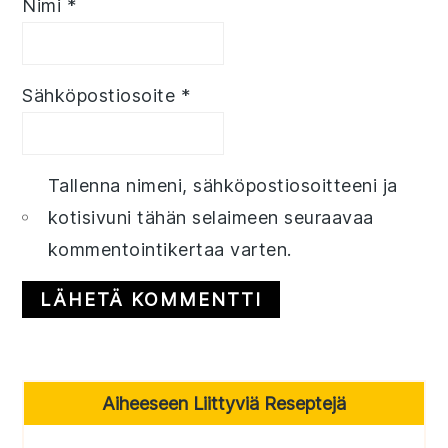
Nimi
*
Sähköpostiosoite
*
Tallenna nimeni, sähköpostiosoitteeni ja
kotisivuni tähän selaimeen seuraavaa
kommentointikertaa varten.
Primary
Aiheeseen Liittyviä Reseptejä
Sidebar