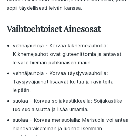
sopii täydellisesti leivän kanssa.
Vaihtoehtoiset Ainesosat
vehnäjauhoja
- Korvaa
kikhernejauhoilla
:
Kikhernejauhot ovat gluteenittomia ja antavat
leivälle hieman pähkinäisen maun.
vehnäjauhoja
- Korvaa
täysjyväjauhoilla
:
Täysjyväjauhot lisäävät kuitua ja ravinteita
leipään.
suolaa
- Korvaa
soijakastikkeella
: Soijakastike
tuo suolaisuutta ja lisää umamia.
suolaa
- Korvaa
merisuolalla
: Merisuola voi antaa
hienovaraisemman ja luonnollisemman