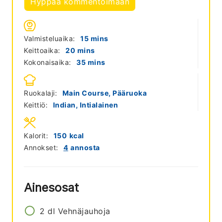
Hyppää kommentoimaan
minutes
Valmisteluaika:
15
mins
minutes
Keittoaika:
20
mins
minutes
Kokonaisaika:
35
mins
Ruokalaji:
Main Course, Pääruoka
Keittiö:
Indian, Intialainen
Kalorit:
150
kcal
Annokset:
4
annosta
Ainesosat
2
dl
Vehnäjauhoja