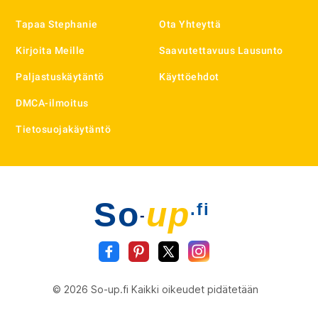
Tapaa Stephanie
Ota Yhteyttä
Kirjoita Meille
Saavutettavuus Lausunto
Paljastuskäytäntö
Käyttöehdot
DMCA-ilmoitus
Tietosuojakäytäntö
So
up
.fi
-
© 2026 So-up.fi Kaikki oikeudet pidätetään