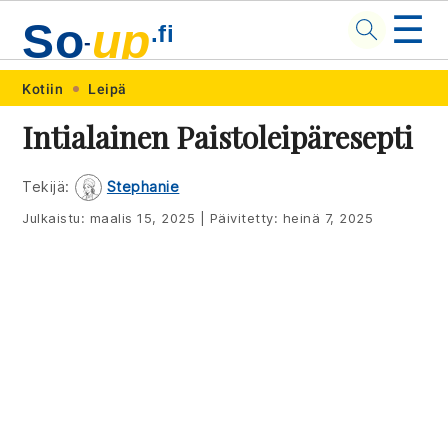
☰
So
up
.fi
-
Skip
Skip
Skip
Skip
Kotiin
Leipä
to
to
to
to
Intialainen Paistoleipäresepti
primary
main
primary
footer
navigation
content
sidebar
Tekijä:
Stephanie
Julkaistu:
maalis 15, 2025
|
Päivitetty:
heinä 7, 2025