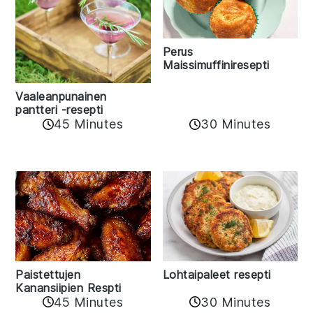
Perus
Maissimuffiniresepti
Vaaleanpunainen
pantteri -resepti
45 Minutes
30 Minutes
Paistettujen
Lohtaipaleet resepti
Kanansiipien Respti
45 Minutes
30 Minutes