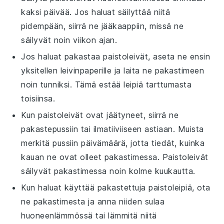
kaksi päivää. Jos haluat säilyttää niitä
pidempään, siirrä ne jääkaappiin, missä ne
säilyvät noin viikon ajan.
Jos haluat
pakastaa
paistoleivät, aseta ne ensin
yksitellen
leivinpaperille
ja laita ne pakastimeen
noin tunniksi. Tämä estää leipiä tarttumasta
toisiinsa.
Kun
paistoleivät
ovat jäätyneet, siirrä ne
pakastepussiin
tai
ilmatiiviiseen astiaan
. Muista
merkitä pussiin päivämäärä, jotta tiedät, kuinka
kauan ne ovat olleet pakastimessa. Paistoleivät
säilyvät pakastimessa noin kolme kuukautta.
Kun haluat käyttää pakastettuja
paistoleipiä
, ota
ne pakastimesta ja anna niiden sulaa
huoneenlämmössä tai lämmitä niitä