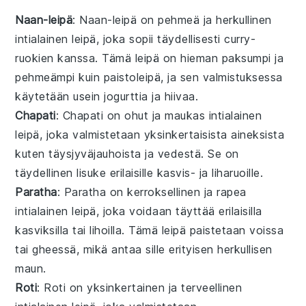
Naan-leipä
: Naan-leipä on pehmeä ja herkullinen
intialainen
leipä
, joka sopii täydellisesti
curry
-
ruokien kanssa. Tämä leipä on hieman paksumpi ja
pehmeämpi kuin paistoleipä, ja sen valmistuksessa
käytetään usein
jogurttia
ja
hiivaa
.
Chapati
: Chapati on ohut ja maukas intialainen
leipä
, joka valmistetaan yksinkertaisista aineksista
kuten
täysjyväjauhoista
ja
vedestä
. Se on
täydellinen lisuke erilaisille
kasvis
- ja
liharuoille
.
Paratha
: Paratha on kerroksellinen ja rapea
intialainen
leipä
, joka voidaan täyttää erilaisilla
kasviksilla
tai
lihoilla
. Tämä leipä paistetaan
voissa
tai
gheessä
, mikä antaa sille erityisen herkullisen
maun.
Roti
: Roti on yksinkertainen ja terveellinen