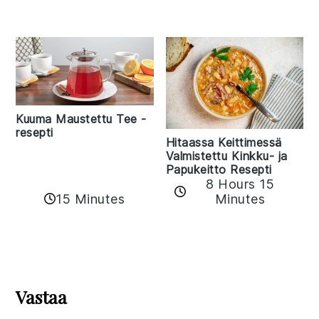
Kuuma Maustettu Tee -
resepti
Hitaassa Keittimessä
Valmistettu Kinkku- ja
Papukeitto Resepti
8 Hours 15
15 Minutes
Minutes
Reader
Interactions
Vastaa