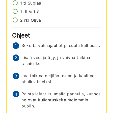
1
tl
Suolaa
1
dl
Vettä
2
rkl
Öljyä
Ohjeet
Sekoita vehnäjauhot ja suola kulhossa.
Lisää vesi ja öljy, ja vaivaa taikina
tasaiseksi.
Jaa taikina neljään osaan ja kauli ne
ohuiksi leiviksi.
Paista leivät kuumalla pannulla, kunnes
ne ovat kullanruskeita molemmin
puolin.