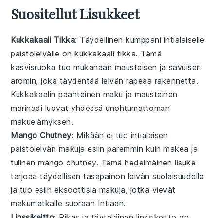
Suositellut Lisukkeet
Kukkakaali Tikka
: Täydellinen kumppani intialaiselle
paistoleivälle on
kukkakaali tikka
. Tämä
kasvisruoka
tuo mukanaan mausteisen ja savuisen
aromin, joka täydentää leivän rapeaa rakennetta.
Kukkakaalin paahteinen maku ja mausteinen
marinadi luovat yhdessä unohtumattoman
makuelämyksen.
Mango Chutney
: Mikään ei tuo intialaisen
paistoleivän makuja esiin paremmin kuin makea ja
tulinen
mango chutney
. Tämä
hedelmäinen
lisuke
tarjoaa täydellisen tasapainon leivän suolaisuudelle
ja tuo esiin eksoottisia makuja, jotka vievät
makumatkalle suoraan Intiaan.
Linssikeitto
: Rikas ja täyteläinen
linssikeitto
on