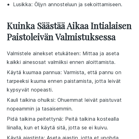
Lusikka
: Öljyn annosteluun ja sekoittamiseen.
Kuinka Säästää Aikaa Intialaisen
Paistoleivän Valmistuksessa
Valmistele ainekset etukäteen
: Mittaa ja aseta
kaikki
ainesosat
valmiiksi ennen aloittamista.
Käytä kuumaa pannua
: Varmista, että
pannu
on
tarpeeksi kuuma ennen
paistamista
, jotta leivät
kypsyvät nopeasti.
Kauli taikina ohuiksi
: Ohuemmat
leivät
paistuvat
nopeammin ja tasaisemmin.
Pidä taikina peitettynä
: Peitä
taikina
kostealla
liinalla, kun et käytä sitä, jotta se ei kuivu.
Käytä ajastinta
: Aseta ajastin, jotta et unohda