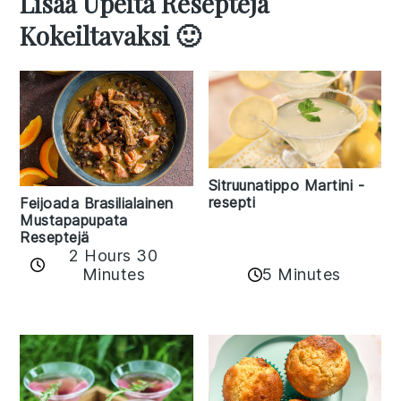
Lisää Upeita Reseptejä
Kokeiltavaksi 🙂
Sitruunatippo Martini -
resepti
Feijoada Brasilialainen
Mustapapupata
Reseptejä
2 Hours 30
Minutes
5 Minutes