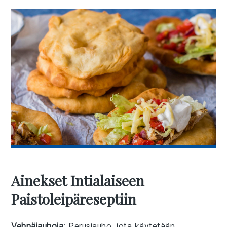
Ainekset Intialaiseen
Paistoleipäreseptiin
Vehnäjauhoja
: Perusjauho, jota käytetään