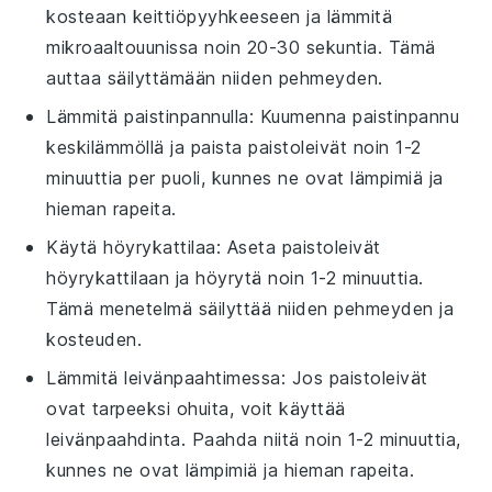
kosteaan
keittiöpyyhkeeseen
ja lämmitä
mikroaaltouunissa noin 20-30 sekuntia. Tämä
auttaa säilyttämään niiden pehmeyden.
Lämmitä
paistinpannulla
: Kuumenna
paistinpannu
keskilämmöllä ja paista
paistoleivät
noin 1-2
minuuttia per puoli, kunnes ne ovat lämpimiä ja
hieman rapeita.
Käytä
höyrykattilaa
: Aseta
paistoleivät
höyrykattilaan ja höyrytä noin 1-2 minuuttia.
Tämä menetelmä säilyttää niiden pehmeyden ja
kosteuden.
Lämmitä
leivänpaahtimessa
: Jos
paistoleivät
ovat tarpeeksi ohuita, voit käyttää
leivänpaahdinta. Paahda niitä noin 1-2 minuuttia,
kunnes ne ovat lämpimiä ja hieman rapeita.