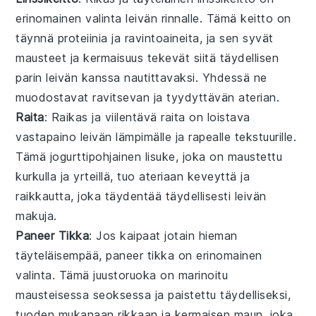
erinomainen valinta leivän rinnalle. Tämä
keitto
on
täynnä proteiinia ja ravintoaineita, ja sen syvät
mausteet ja kermaisuus tekevät siitä täydellisen
parin leivän kanssa nautittavaksi. Yhdessä ne
muodostavat ravitsevan ja tyydyttävän aterian.
Raita
: Raikas ja viilentävä
raita
on loistava
vastapaino leivän lämpimälle ja rapealle tekstuurille.
Tämä
jogurttipohjainen
lisuke, joka on maustettu
kurkulla ja yrteillä, tuo ateriaan keveyttä ja
raikkautta, joka täydentää täydellisesti leivän
makuja.
Paneer Tikka
: Jos kaipaat jotain hieman
täyteläisempää,
paneer tikka
on erinomainen
valinta. Tämä
juustoruoka
on marinoitu
mausteisessa seoksessa ja paistettu täydelliseksi,
tuoden mukanaan rikkaan ja kermaisen maun, joka