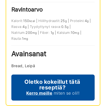
Ravintoarvo
Kalorit:
150
|
Hiilihydraatit:
25
|
Proteiini:
4
|
kcal
g
g
Rasva:
4
|
Tyydyttynyt rasva:
0.5
|
g
g
Natrium:
200
|
Fiber:
1
|
Kalsium:
10
|
mg
g
mg
Rauta:
1
mg
Avainsanat
Bread, Leipä
Oletko kokeillut tätä
reseptiä?
Kerro meille
miten se oli!!