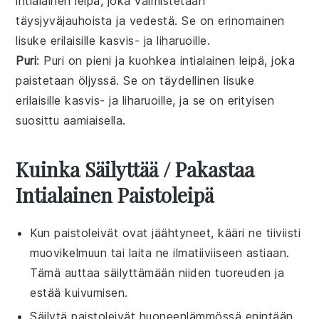
intialainen
leipä
, joka valmistetaan
täysjyväjauhoista
ja
vedestä
. Se on erinomainen
lisuke erilaisille
kasvis
- ja
liharuoille
.
Puri
: Puri on pieni ja kuohkea intialainen
leipä
, joka
paistetaan
öljyssä
. Se on täydellinen lisuke
erilaisille
kasvis
- ja
liharuoille
, ja se on erityisen
suosittu
aamiaisella
.
Kuinka Säilyttää / Pakastaa
Intialainen Paistoleipä
Kun
paistoleivät
ovat jäähtyneet, kääri ne tiiviisti
muovikelmuun
tai laita ne
ilmatiiviiseen astiaan
.
Tämä auttaa säilyttämään niiden tuoreuden ja
estää kuivumisen.
Säilytä
paistoleivät
huoneenlämmössä enintään