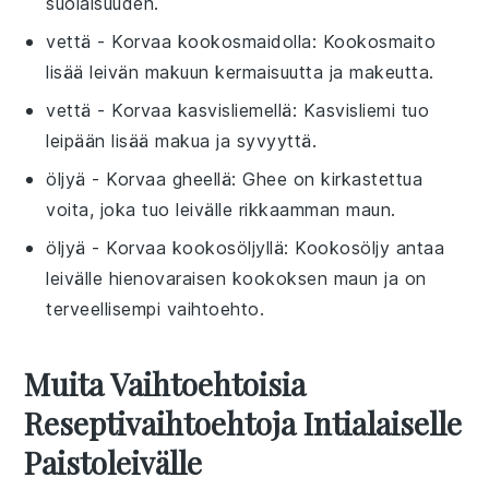
suolaisuuden.
vettä
- Korvaa
kookosmaidolla
: Kookosmaito
lisää leivän makuun kermaisuutta ja makeutta.
vettä
- Korvaa
kasvisliemellä
: Kasvisliemi tuo
leipään lisää makua ja syvyyttä.
öljyä
- Korvaa
gheellä
: Ghee on kirkastettua
voita, joka tuo leivälle rikkaamman maun.
öljyä
- Korvaa
kookosöljyllä
: Kookosöljy antaa
leivälle hienovaraisen kookoksen maun ja on
terveellisempi vaihtoehto.
Muita Vaihtoehtoisia
Reseptivaihtoehtoja Intialaiselle
Paistoleivälle