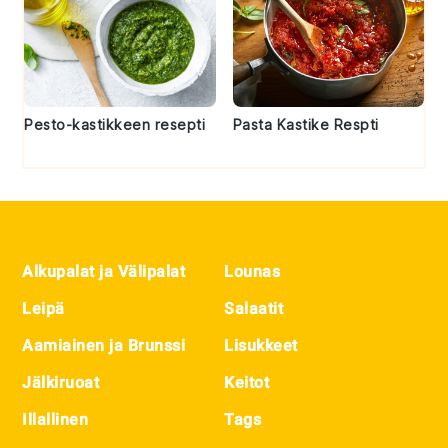
Pesto-kastikkeen resepti
Pasta Kastike Respti
Footer
Alkupalat ja Välipalat
Lounas
Leipä
Salaatit
Aamiainen ja Brunssi
Lisukkeet
Jälkiruoat
Keitot
Illallinen
Tags