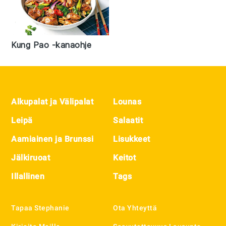
Kung Pao -kanaohje
Footer
Alkupalat ja Välipalat
Lounas
Leipä
Salaatit
Aamiainen ja Brunssi
Lisukkeet
Jälkiruoat
Keitot
Illallinen
Tags
Tapaa Stephanie
Ota Yhteyttä