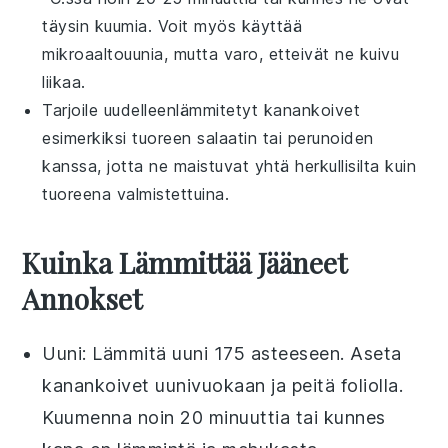
täysin kuumia. Voit myös käyttää
mikroaaltouunia, mutta varo, etteivät ne kuivu
liikaa.
Tarjoile uudelleenlämmitetyt
kanankoivet
esimerkiksi tuoreen
salaatin
tai
perunoiden
kanssa, jotta ne maistuvat yhtä herkullisilta kuin
tuoreena valmistettuina.
Kuinka Lämmittää Jääneet
Annokset
Uuni
: Lämmitä uuni 175 asteeseen. Aseta
kanankoivet
uunivuokaan ja peitä foliolla.
Kuumenna noin 20 minuuttia tai kunnes