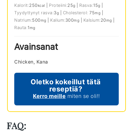
Kalorit:
250
|
Proteiini:
25
|
Rasva:
15
|
kcal
g
g
Tyydyttynyt rasva:
3
|
Cholesterol:
75
|
g
mg
Natrium:
500
|
Kalium:
300
|
Kalsium:
20
|
mg
mg
mg
Rauta:
1
mg
Avainsanat
Chicken, Kana
Oletko kokeillut tätä
reseptiä?
Kerro meille
miten se oli!!
FAQ: