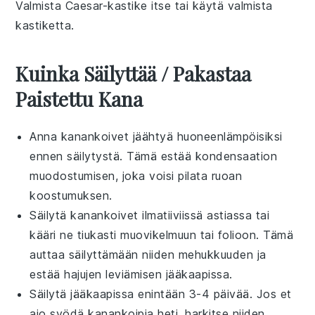
Valmista
Caesar-kastike
itse tai käytä valmista
kastiketta.
Kuinka Säilyttää / Pakastaa
Paistettu Kana
Anna
kanankoivet
jäähtyä huoneenlämpöisiksi
ennen säilytystä. Tämä estää kondensaation
muodostumisen, joka voisi pilata ruoan
koostumuksen.
Säilytä
kanankoivet
ilmatiiviissä astiassa tai
kääri ne tiukasti
muovikelmuun
tai
folioon
. Tämä
auttaa säilyttämään niiden mehukkuuden ja
estää hajujen leviämisen jääkaapissa.
Säilytä jääkaapissa enintään 3-4 päivää. Jos et
aio syödä
kanankoipia
heti, harkitse niiden