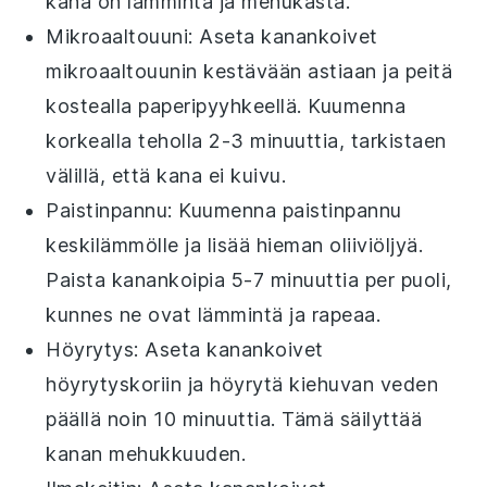
kana
on lämmintä ja mehukasta.
Mikroaaltouuni
: Aseta
kanankoivet
mikroaaltouunin kestävään astiaan ja peitä
kostealla paperipyyhkeellä. Kuumenna
korkealla teholla 2-3 minuuttia, tarkistaen
välillä, että
kana
ei kuivu.
Paistinpannu
: Kuumenna paistinpannu
keskilämmölle ja lisää hieman
oliiviöljyä
.
Paista
kanankoipia
5-7 minuuttia per puoli,
kunnes ne ovat lämmintä ja rapeaa.
Höyrytys
: Aseta
kanankoivet
höyrytyskoriin ja höyrytä kiehuvan veden
päällä noin 10 minuuttia. Tämä säilyttää
kanan
mehukkuuden.