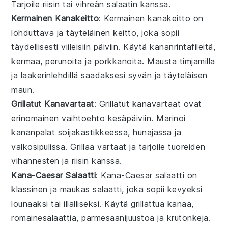
Tarjoile
riisin
tai
vihreän salaatin
kanssa.
Kermainen Kanakeitto
: Kermainen kanakeitto on
lohduttava ja täyteläinen
keitto
, joka sopii
täydellisesti viileisiin päiviin. Käytä
kananrintafileitä
,
kermaa
,
perunoita
ja
porkkanoita
. Mausta
timjamilla
ja
laakerinlehdillä
saadaksesi syvän ja täyteläisen
maun.
Grillatut Kanavartaat
: Grillatut kanavartaat ovat
erinomainen vaihtoehto
kesäpäiviin
. Marinoi
kananpalat
soijakastikkeessa
,
hunajassa
ja
valkosipulissa
. Grillaa vartaat ja tarjoile
tuoreiden
vihannesten
ja
riisin
kanssa.
Kana-Caesar Salaatti
: Kana-Caesar salaatti on
klassinen ja maukas
salaatti
, joka sopii kevyeksi
lounaaksi
tai
illalliseksi
. Käytä
grillattua kanaa
,
romainesalaattia
,
parmesaanijuustoa
ja
krutonkeja
.