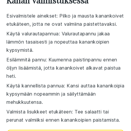
Kanan Valmistuksessa
Esivalmistele ainekset
: Pilko ja mausta
kanankoivet
etukäteen, jotta ne ovat valmiina paistettavaksi.
Käytä valurautapannua
: Valurautapannu jakaa
lämmön tasaisesti ja nopeuttaa
kanankoipien
kypsymistä.
Esilämmitä pannu
: Kuumenna
paistinpannu
ennen
öljyn lisäämistä, jotta
kanankoivet
alkavat paistua
heti.
Käytä kannellista pannua
: Kansi auttaa
kanankoipia
kypsymään nopeammin ja säilyttämään
mehukkuutensa.
Valmista lisukkeet etukäteen
: Tee
salaatti
tai
perunat
valmiiksi ennen
kanankoipien
paistamista.