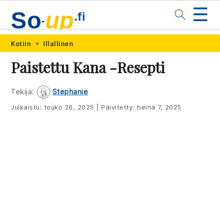
☰
So
up
.fi
-
Skip
Skip
Skip
Skip
Kotiin
Illallinen
to
to
to
to
Paistettu Kana -resepti
primary
main
primary
footer
navigation
content
sidebar
Tekijä:
Stephanie
Julkaistu:
touko 26, 2025
|
Päivitetty:
heinä 7, 2025