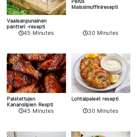
Perus
Maissimuffiniresepti
Vaaleanpunainen
pantteri -resepti
45 Minutes
30 Minutes
Paistettujen
Lohtaipaleet resepti
Kanansiipien Respti
45 Minutes
30 Minutes