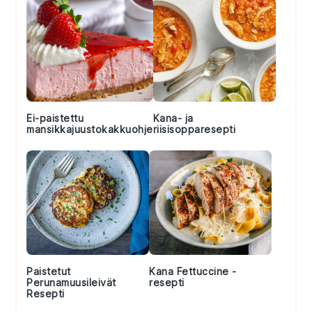
Ei-paistettu
Kana- ja
mansikkajuustokakkuohje
riisisopparesepti
Paistetut
Kana Fettuccine -
Perunamuusileivät
resepti
Resepti