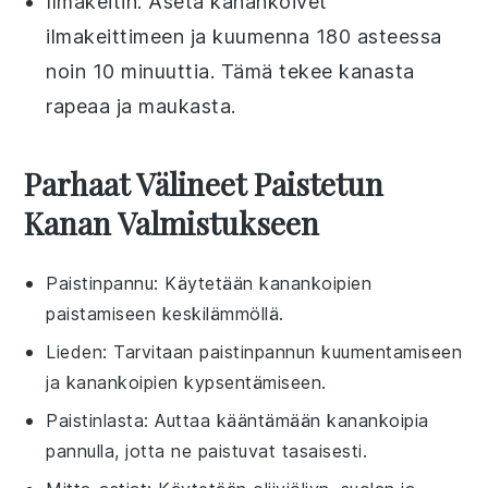
Ilmakeitin
: Aseta
kanankoivet
ilmakeittimeen ja kuumenna 180 asteessa
noin 10 minuuttia. Tämä tekee
kanasta
rapeaa ja maukasta.
Parhaat Välineet Paistetun
Kanan Valmistukseen
Paistinpannu
: Käytetään kanankoipien
paistamiseen keskilämmöllä.
Lieden
: Tarvitaan paistinpannun kuumentamiseen
ja kanankoipien kypsentämiseen.
Paistinlasta
: Auttaa kääntämään kanankoipia
pannulla, jotta ne paistuvat tasaisesti.