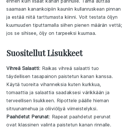
ennen kuin lisäät
kanan
pannulle. Tämä auttaa
saamaan
kanankoipiin
kauniin
kullanruskean
pinnan
ja estää niitä tarttumasta kiinni. Voit testata öljyn
kuumuuden tiputtamalla siihen pienen määrän vettä;
jos se sihisee, öljy on tarpeeksi kuumaa.
Suositellut Lisukkeet
Vihreä Salaatti
: Raikas
vihreä salaatti
tuo
täydellisen tasapainon
paistetun kanan
kanssa.
Käytä
tuoreita vihanneksia
kuten
kurkkua
,
tomaattia
ja
salaattia
saadaksesi värikkään ja
terveellisen lisukkeen. Ripottele päälle hieman
sitruunamehua
ja
oliiviöljyä
viimeistelyksi.
Paahdetut Perunat
: Rapeat
paahdetut perunat
ovat klassinen valinta
paistetun kanan
rinnalle.