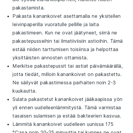
pakastamista.
Pakasta
kanankoivet
asettamalla ne yksitellen
leivinpaperilla vuoratulle pellille ja laita
pakastimeen. Kun ne ovat jäätyneet, siirrä ne
pakastepusseihin tai ilmatiiviisiin astioihin. Tämä
estää niiden tarttumisen toisiinsa ja helpottaa
yksittäisten annosten ottamista.
Merkitse pakastepussit tai astiat päivämäärällä,
jotta tiedät, milloin
kanankoivet
on pakastettu.
Ne säilyvät pakastimessa parhaiten noin 2-3
kuukautta.
Sulata pakastetut
kanankoivet
jääkaapissa yön
yli ennen uudelleenlämmitystä. Tämä varmistaa
tasaisen sulamisen ja estää bakteerien kasvua.
Lämmitä
kanankoivet
uudelleen uunissa 175
°C:ssa noin 20-25 minuuttia tai kunnes ne ovat