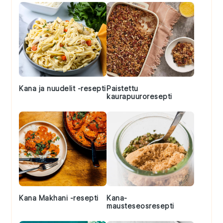
Kana ja nuudelit -resepti
Paistettu
kaurapuuroresepti
Kana Makhani -resepti
Kana-
mausteseosresepti