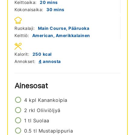
minutes
Keittoaika:
20
mins
minutes
Kokonaisaika:
30
mins
Ruokalaji:
Main Course, Pääruoka
Keittiö:
American, Amerikkalainen
Kalorit:
250
kcal
Annokset:
4
annosta
Ainesosat
4
kpl
Kanankoipia
2
rkl
Oliiviöljyä
1
tl
Suolaa
0.5
tl
Mustapippuria