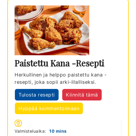
Paistettu Kana -resepti
Herkullinen ja helppo paistettu kana -
resepti, joka sopii arki-illalliseksi.
Tulosta resepti
Kiinnitä tämä
Hyppää kommentoimaan
minutes
Valmisteluaika:
10
mins