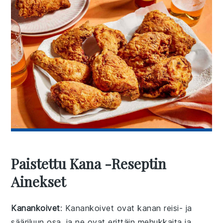
Paistettu Kana -reseptin
Ainekset
Kanankoivet
: Kanankoivet ovat kanan reisi- ja
sääriluun osa, ja ne ovat erittäin mehukkaita ja