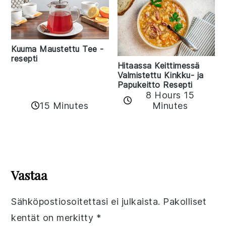
Kuuma Maustettu Tee -
resepti
Hitaassa Keittimessä
Valmistettu Kinkku- ja
Papukeitto Resepti
8 Hours 15
15 Minutes
Minutes
Reader
Interactions
Vastaa
Sähköpostiosoitettasi ei julkaista.
Pakolliset
kentät on merkitty
*