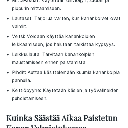
Mitta-astiat
: Käytetään oliiviöljyn, suolan ja
pippurin mittaamiseen.
Lautaset
: Tarjoilua varten, kun kanankoivet ovat
valmiit.
Veitsi
: Voidaan käyttää kanankoipien
leikkaamiseen, jos halutaan tarkistaa kypsyys.
Leikkuulauta
: Tarvitaan kanankoipien
maustamiseen ennen paistamista.
Pihdit
: Auttaa käsittelemään kuumia kanankoipia
pannulla.
Keittiöpyyhe
: Käytetään käsien ja työvälineiden
puhdistamiseen.
Kuinka Säästää Aikaa Paistetun