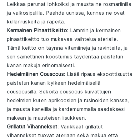
Leikkaa
perunat
lohkoiksi ja mausta ne
rosmariinilla
ja
valkosipulilla
. Paahda uunissa, kunnes ne ovat
kullanruskeita ja rapeita.
Kermainen Pinaattikeitto
: Lämmin ja
kermainen
pinaattikeitto
tuo mukavaa vaihtelua aterialle.
Tämä
keitto
on täynnä
vitamiineja
ja
ravinteita
, ja
sen samettinen koostumus täydentää
paistetun
kanan
makuja erinomaisesti.
Hedelmäinen Couscous
: Lisää ripaus eksoottisuutta
paistetun kanan
kylkeen
hedelmäisellä
couscousilla
. Sekoita
couscous
kuivattujen
hedelmien
kuten
aprikoosien
ja
rusinoiden
kanssa,
ja mausta
kanelilla
ja
kardemummalla
saadaksesi
makean ja mausteisen lisukkeen.
Grillatut Vihannekset
: Värikkäät
grillatut
vihannekset
tuovat ateriaan sekä makua että