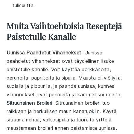
tulisuutta.
Muita Vaihtoehtoisia Reseptejä
Paistetulle Kanalle
Uunissa Paahdetut Vihannekset
: Uunissa
paahdetut vihannekset ovat täydellinen lisuke
paistetulle kanalle
. Voit käyttää
porkkanoita
,
perunoita
,
paprikoita
ja
sipulia
. Mausta oliiviöljyllä,
suolalla ja pippurilla, ja paahda uunissa, kunnes
vihannekset ovat pehmeitä ja karamellisoituneita.
Sitruunainen Broileri
: Sitruunainen broileri tuo
raikkaan ja herkullisen maun
kanaruokiin
. Käytä
sitruunamehua
,
valkosipulia
ja
tuoreita yrttejä
maustamaan broileri ennen paistamista uunissa.