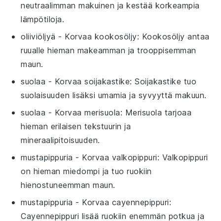
neutraalimman makuinen ja kestää korkeampia
lämpötiloja.
oliiviöljyä
- Korvaa
kookosöljy
: Kookosöljy antaa
ruualle hieman makeamman ja trooppisemman
maun.
suolaa
- Korvaa
soijakastike
: Soijakastike tuo
suolaisuuden lisäksi umamia ja syvyyttä makuun.
suolaa
- Korvaa
merisuola
: Merisuola tarjoaa
hieman erilaisen tekstuurin ja
mineraalipitoisuuden.
mustapippuria
- Korvaa
valkopippuri
: Valkopippuri
on hieman miedompi ja tuo ruokiin
hienostuneemman maun.
mustapippuria
- Korvaa
cayennepippuri
:
Cayennepippuri lisää ruokiin enemmän potkua ja