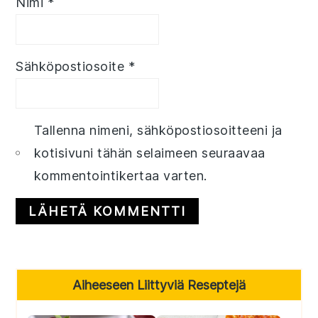
Nimi
*
Sähköpostiosoite
*
Tallenna nimeni, sähköpostiosoitteeni ja
kotisivuni tähän selaimeen seuraavaa
kommentointikertaa varten.
Primary
Aiheeseen Liittyviä Reseptejä
Sidebar