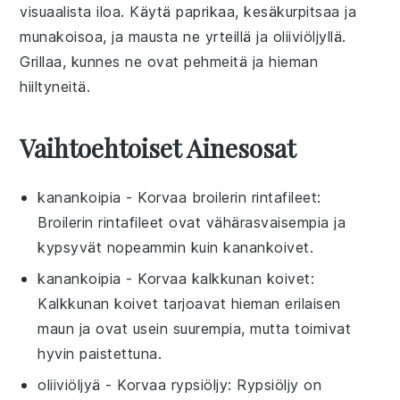
visuaalista iloa. Käytä
paprikaa
,
kesäkurpitsaa
ja
munakoisoa
, ja mausta ne
yrteillä
ja
oliiviöljyllä
.
Grillaa, kunnes ne ovat pehmeitä ja hieman
hiiltyneitä.
Vaihtoehtoiset Ainesosat
kanankoipia
- Korvaa
broilerin rintafileet
:
Broilerin rintafileet ovat vähärasvaisempia ja
kypsyvät nopeammin kuin kanankoivet.
kanankoipia
- Korvaa
kalkkunan koivet
:
Kalkkunan koivet tarjoavat hieman erilaisen
maun ja ovat usein suurempia, mutta toimivat
hyvin paistettuna.
oliiviöljyä
- Korvaa
rypsiöljy
: Rypsiöljy on