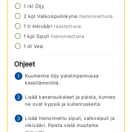
1
rkl
Öljy
2
kpl
Valkosipulinkynsi
hienonnettuna
1
tl
Inkivääri
raastettuna
1
kpl
Sipuli
hienonnettuna
1
dl
Vesi
Ohjeet
Kuumenna öljy paistinpannussa
keskilämmöllä.
Lisää kanansuikaleet ja paista, kunnes
ne ovat kypsiä ja kullanruskeita.
Lisää hienonnettu sipuli, valkosipuli ja
inkivääri. Paista vielä muutama