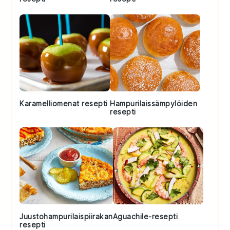
Karamelliomenat resepti
Hampurilaissämpylöiden
resepti
Juustohampurilaispiirakan
Aguachile-resepti
resepti