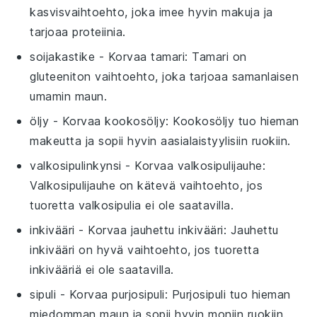
kasvisvaihtoehto, joka imee hyvin makuja ja
tarjoaa proteiinia.
soijakastike
- Korvaa
tamari
: Tamari on
gluteeniton vaihtoehto, joka tarjoaa samanlaisen
umamin maun.
öljy
- Korvaa
kookosöljy
: Kookosöljy tuo hieman
makeutta ja sopii hyvin aasialaistyylisiin ruokiin.
valkosipulinkynsi
- Korvaa
valkosipulijauhe
:
Valkosipulijauhe on kätevä vaihtoehto, jos
tuoretta valkosipulia ei ole saatavilla.
inkivääri
- Korvaa
jauhettu inkivääri
: Jauhettu
inkivääri on hyvä vaihtoehto, jos tuoretta
inkivääriä ei ole saatavilla.
sipuli
- Korvaa
purjosipuli
: Purjosipuli tuo hieman
miedomman maun ja sopii hyvin moniin ruokiin.