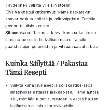
Täydellinen valinta viileisiin iltoihin.
Chili-valkosipulikatkaravut
: Nämä
katkaravut
saavat potkua
chilistä
ja
valkosipulista
. Tarjoile
pastan
tai
riisin
kanssa.
Sitruunakana
: Raikas ja kevyt
kanaruoka
, jossa
sitruuna
tuo esiin herkullisen maun. Tarjoile
paahdettujen perunoiden
ja
vihreän salaatin
kera.
Kuinka Säilyttää / Pakastaa
Tämä Resepti
Säilytä
kanansuikaleet
ja
soijakastike
-seos
ilmatiiviissä astiassa jääkaapissa. Tämä auttaa
säilyttämään ruoan tuoreuden ja estää hajujen
leviämisen muihin elintarvikkeisiin.