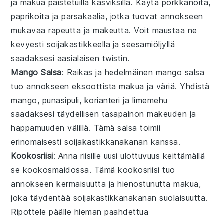
ja makua
paistetuilla kasviksilla
. Käytä
porkkanoita
,
paprikoita
ja
parsakaalia
, jotka tuovat annokseen
mukavaa rapeutta ja makeutta. Voit maustaa ne
kevyesti
soijakastikkeella
ja
seesamiöljyllä
saadaksesi aasialaisen twistin.
Mango Salsa
: Raikas ja hedelmäinen
mango salsa
tuo annokseen eksoottista makua ja väriä. Yhdistä
mango
,
punasipuli
,
korianteri
ja
limemehu
saadaksesi täydellisen tasapainon makeuden ja
happamuuden välillä. Tämä salsa toimii
erinomaisesti
soijakastikkanakanan
kanssa.
Kookosriisi
: Anna riisille uusi ulottuvuus keittämällä
se
kookosmaidossa
. Tämä
kookosriisi
tuo
annokseen kermaisuutta ja hienostunutta makua,
joka täydentää
soijakastikkanakanan
suolaisuutta.
Ripottele päälle hieman
paahdettua