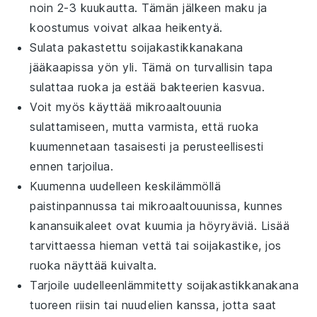
noin 2-3 kuukautta. Tämän jälkeen maku ja
koostumus voivat alkaa heikentyä.
Sulata pakastettu
soijakastikkanakana
jääkaapissa yön yli. Tämä on turvallisin tapa
sulattaa ruoka ja estää bakteerien kasvua.
Voit myös käyttää mikroaaltouunia
sulattamiseen, mutta varmista, että ruoka
kuumennetaan tasaisesti ja perusteellisesti
ennen tarjoilua.
Kuumenna uudelleen keskilämmöllä
paistinpannussa tai mikroaaltouunissa, kunnes
kanansuikaleet
ovat kuumia ja höyryäviä. Lisää
tarvittaessa hieman vettä tai
soijakastike
, jos
ruoka näyttää kuivalta.
Tarjoile uudelleenlämmitetty
soijakastikkanakana
tuoreen
riisin
tai
nuudelien
kanssa, jotta saat