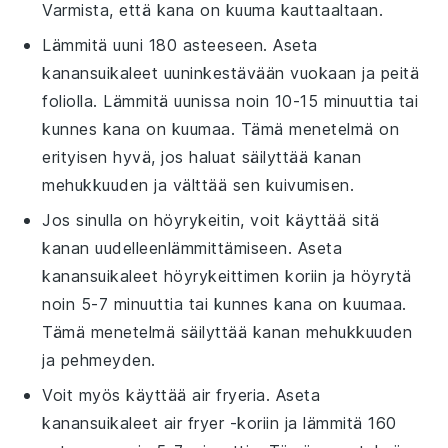
Varmista, että
kana
on kuuma kauttaaltaan.
Lämmitä
uuni
180 asteeseen. Aseta
kanansuikaleet
uuninkestävään vuokaan ja peitä
foliolla
. Lämmitä uunissa noin 10-15 minuuttia tai
kunnes
kana
on kuumaa. Tämä menetelmä on
erityisen hyvä, jos haluat säilyttää
kanan
mehukkuuden ja välttää sen kuivumisen.
Jos sinulla on
höyrykeitin
, voit käyttää sitä
kanan
uudelleenlämmittämiseen. Aseta
kanansuikaleet
höyrykeittimen koriin ja höyrytä
noin 5-7 minuuttia tai kunnes
kana
on kuumaa.
Tämä menetelmä säilyttää
kanan
mehukkuuden
ja pehmeyden.
Voit myös käyttää
air fryer
ia. Aseta
kanansuikaleet
air fryer -koriin ja lämmitä 160