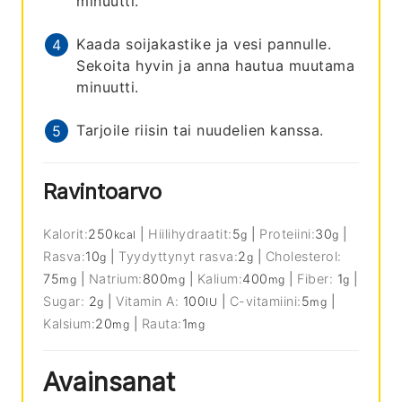
minuutti.
Kaada soijakastike ja vesi pannulle.
Sekoita hyvin ja anna hautua muutama
minuutti.
Tarjoile riisin tai nuudelien kanssa.
Ravintoarvo
Kalorit:
250
|
Hiilihydraatit:
5
|
Proteiini:
30
|
kcal
g
g
Rasva:
10
|
Tyydyttynyt rasva:
2
|
Cholesterol:
g
g
75
|
Natrium:
800
|
Kalium:
400
|
Fiber:
1
|
mg
mg
mg
g
Sugar:
2
|
Vitamin A:
100
|
C-vitamiini:
5
|
g
IU
mg
Kalsium:
20
|
Rauta:
1
mg
mg
Avainsanat