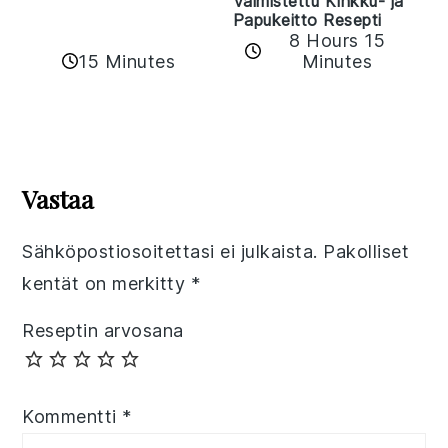
Valmistettu Kinkku- ja
Papukeitto Resepti
8 Hours 15
15 Minutes
Minutes
Reader
Interactions
Vastaa
Sähköpostiosoitettasi ei julkaista.
Pakolliset
kentät on merkitty
*
Reseptin arvosana
Kommentti
*