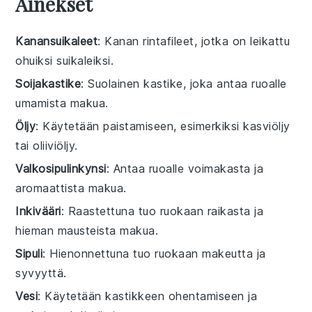
Ainekset
Kanansuikaleet
: Kanan rintafileet, jotka on leikattu
ohuiksi suikaleiksi.
Soijakastike
: Suolainen kastike, joka antaa ruoalle
umamista makua.
Öljy
: Käytetään paistamiseen, esimerkiksi kasviöljy
tai oliiviöljy.
Valkosipulinkynsi
: Antaa ruoalle voimakasta ja
aromaattista makua.
Inkivääri
: Raastettuna tuo ruokaan raikasta ja
hieman mausteista makua.
Sipuli
: Hienonnettuna tuo ruokaan makeutta ja
syvyyttä.
Vesi
: Käytetään kastikkeen ohentamiseen ja