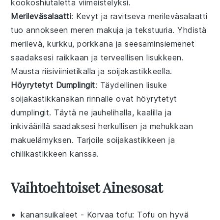
kookoshiutaletta
viimeistelyksi.
Merileväsalaatti
: Kevyt ja ravitseva
merileväsalaatti
tuo annokseen meren makuja ja tekstuuria. Yhdistä
merilevä
,
kurkku
,
porkkana
ja
seesaminsiemenet
saadaksesi raikkaan ja terveellisen lisukkeen.
Mausta
riisiviinietikalla
ja
soijakastikkeella
.
Höyrytetyt Dumplingit
: Täydellinen lisuke
soijakastikkanakan
rinnalle ovat
höyrytetyt
dumplingit
. Täytä ne
jauhelihalla
,
kaalilla
ja
inkiväärillä
saadaksesi herkullisen ja mehukkaan
makuelämyksen. Tarjoile
soijakastikkeen
ja
chilikastikkeen
kanssa.
Vaihtoehtoiset Ainesosat
kanansuikaleet
- Korvaa
tofu
: Tofu on hyvä