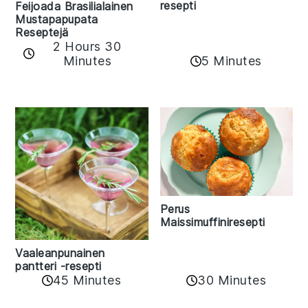
resepti
Feijoada Brasilialainen
Mustapapupata
Reseptejä
2 Hours 30
Minutes
5 Minutes
Perus
Maissimuffiniresepti
Vaaleanpunainen
pantteri -resepti
45 Minutes
30 Minutes