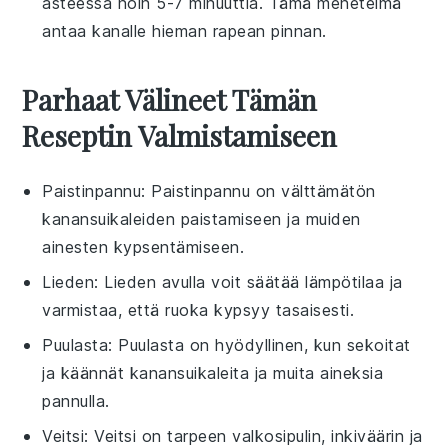
asteessa noin 5-7 minuuttia. Tämä menetelmä
antaa
kanalle
hieman rapean pinnan.
Parhaat Välineet Tämän
Reseptin Valmistamiseen
Paistinpannu
: Paistinpannu on välttämätön
kanansuikaleiden paistamiseen ja muiden
ainesten kypsentämiseen.
Lieden
: Lieden avulla voit säätää lämpötilaa ja
varmistaa, että ruoka kypsyy tasaisesti.
Puulasta
: Puulasta on hyödyllinen, kun sekoitat
ja käännät kanansuikaleita ja muita aineksia
pannulla.
Veitsi
: Veitsi on tarpeen valkosipulin, inkiväärin ja