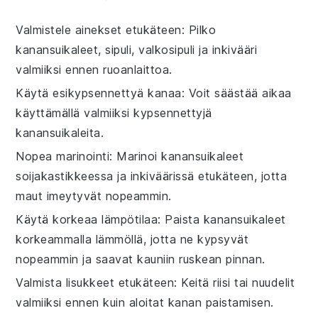
Valmistele ainekset etukäteen
: Pilko
kanansuikaleet
,
sipuli
,
valkosipuli
ja
inkivääri
valmiiksi ennen ruoanlaittoa.
Käytä esikypsennettyä kanaa
: Voit säästää aikaa
käyttämällä valmiiksi kypsennettyjä
kanansuikaleita
.
Nopea marinointi
: Marinoi
kanansuikaleet
soijakastikkeessa
ja
inkiväärissä
etukäteen, jotta
maut imeytyvät nopeammin.
Käytä korkeaa lämpötilaa
: Paista
kanansuikaleet
korkeammalla lämmöllä, jotta ne kypsyvät
nopeammin ja saavat kauniin ruskean pinnan.
Valmista lisukkeet etukäteen
: Keitä
riisi
tai
nuudelit
valmiiksi ennen kuin aloitat
kanan
paistamisen.