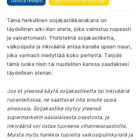
Tulosta resepti
Hyppää Kommentoimaan
Tämä herkullinen soijakastikkanakana on
täydellinen arki-illan ateria, joka valmistuu nopeasti
ja vaivattomasti. Yhdistelmä soijakastiketta,
valkosipulia ja inkivääriä antaa kanalle upean maun,
joka varmasti miellyttää koko perhettä. Tarjoile
tämä ruoka riisin tai nuudeliten kanssa saadaksesi
täydellisen aterian.
Jos et yleensä käytä soijakastiketta tai inkivääriä
ruoanlaitossa, ne saattavat olla sinulle uusia
ainesosia. Soijakastike löytyy yleensä
supermarketin aasialaisesta osastosta, ja
inkivääriä voi ostaa tuoreena vihannesosastolta.
Muista myös hankkia tuoreita valkosipulinkynsiä ja