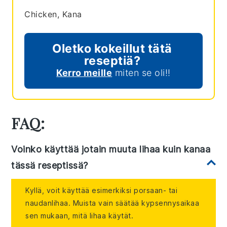
Chicken, Kana
Oletko kokeillut tätä
reseptiä?
Kerro meille
miten se oli!!
FAQ:
Voinko käyttää jotain muuta lihaa kuin kanaa
tässä reseptissä?
Kyllä, voit käyttää esimerkiksi porsaan- tai
naudanlihaa. Muista vain säätää kypsennysaikaa
sen mukaan, mitä lihaa käytät.