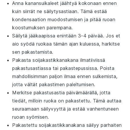
Anna
kanansuikaleet
jäähtyä kokonaan ennen
kuin siirrät ne säilytysastiaan. Tämä estää
kondensaation muodostumisen ja pitää ruoan
koostumuksen parempana.
Säilytä jääkaapissa enintään 3-4 päivää. Jos et
aio syödä ruokaa tämän ajan kuluessa, harkitse
sen pakastamista.
Pakasta
soijakastikkanakana
ilmatiiviissä
pakastusastiassa tai pakastepussissa. Poista
mahdollisimman paljon ilmaa ennen sulkemista,
jotta vältät pakastimen paleltumisen.
Merkitse pakastusastia päivämäärällä, jotta
tiedät, milloin ruoka on pakastettu. Tämä auttaa
seuraamaan säilyvyyttä ja estää vanhentuneen
ruoan syömisen.
Pakastettu
soijakastikkanakana
säilyy parhaiten