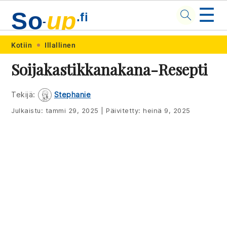
☰
So
up
.fi
-
Skip
Skip
Skip
Skip
Kotiin
Illallinen
to
to
to
to
Soijakastikkanakana-Resepti
primary
main
primary
footer
navigation
content
sidebar
Tekijä:
Stephanie
Julkaistu:
tammi 29, 2025
|
Päivitetty:
heinä 9, 2025