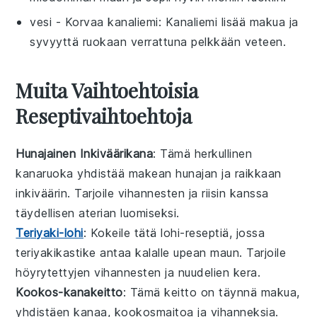
vesi
- Korvaa
kanaliemi
: Kanaliemi lisää makua ja
syvyyttä ruokaan verrattuna pelkkään veteen.
Muita Vaihtoehtoisia
Reseptivaihtoehtoja
Hunajainen Inkiväärikana
: Tämä herkullinen
kanaruoka
yhdistää makean hunajan ja raikkaan
inkiväärin. Tarjoile
vihannesten
ja
riisin
kanssa
täydellisen aterian luomiseksi.
Teriyaki-lohi
: Kokeile tätä
lohi
-reseptiä, jossa
teriyakikastike
antaa kalalle upean maun. Tarjoile
höyrytettyjen vihannesten
ja
nuudelien
kera.
Kookos-kanakeitto
: Tämä
keitto
on täynnä makua,
yhdistäen
kanaa
,
kookosmaitoa
ja
vihanneksia
.