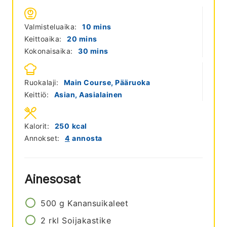
minutes
Valmisteluaika:
10
mins
minutes
Keittoaika:
20
mins
minutes
Kokonaisaika:
30
mins
Ruokalaji:
Main Course, Pääruoka
Keittiö:
Asian, Aasialainen
Kalorit:
250
kcal
Annokset:
4
annosta
Ainesosat
500
g
Kanansuikaleet
2
rkl
Soijakastike