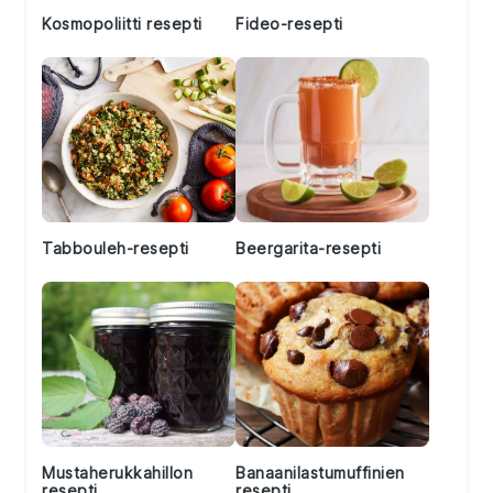
Kosmopoliitti resepti
Fideo-resepti
Tabbouleh-resepti
Beergarita-resepti
Mustaherukkahillon
Banaanilastumuffinien
resepti
resepti