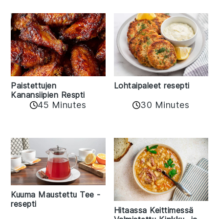
Paistettujen
Lohtaipaleet resepti
Kanansiipien Respti
45 Minutes
30 Minutes
Kuuma Maustettu Tee -
resepti
Hitaassa Keittimessä