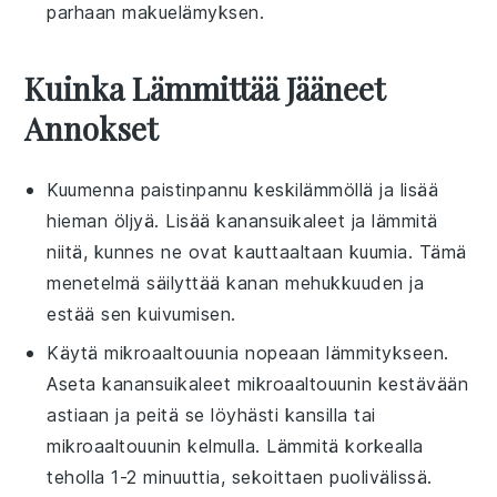
parhaan makuelämyksen.
Kuinka Lämmittää Jääneet
Annokset
Kuumenna
paistinpannu
keskilämmöllä ja lisää
hieman
öljyä
. Lisää
kanansuikaleet
ja lämmitä
niitä, kunnes ne ovat kauttaaltaan kuumia. Tämä
menetelmä säilyttää
kanan
mehukkuuden ja
estää sen kuivumisen.
Käytä
mikroaaltouunia
nopeaan lämmitykseen.
Aseta
kanansuikaleet
mikroaaltouunin kestävään
astiaan ja peitä se löyhästi
kansi
lla tai
mikroaaltouunin kelmu
lla. Lämmitä korkealla
teholla 1-2 minuuttia, sekoittaen puolivälissä.