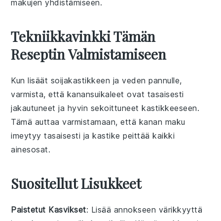
makujen yhdistämiseen.
Tekniikkavinkki Tämän
Reseptin Valmistamiseen
Kun lisäät
soijakastikkeen
ja
veden
pannulle,
varmista, että
kanansuikaleet
ovat tasaisesti
jakautuneet ja hyvin sekoittuneet
kastikkeeseen
.
Tämä auttaa varmistamaan, että
kanan
maku
imeytyy tasaisesti ja
kastike
peittää kaikki
ainesosat
.
Suositellut Lisukkeet
Paistetut Kasvikset
: Lisää annokseen värikkyyttä