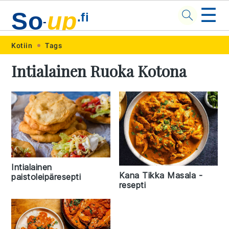
☰
So
up
.fi
-
Skip
Skip
Skip
Skip
Kotiin
Tags
to
to
to
to
Intialainen Ruoka Kotona
primary
main
primary
footer
navigation
content
sidebar
Intialainen
Kana Tikka Masala -
paistoleipäresepti
resepti