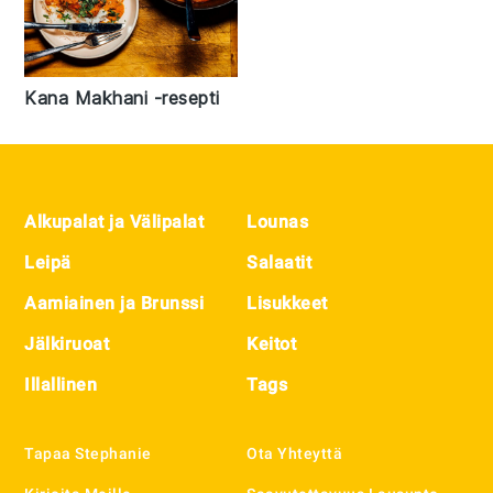
Kana Makhani -resepti
Footer
Alkupalat ja Välipalat
Lounas
Leipä
Salaatit
Aamiainen ja Brunssi
Lisukkeet
Jälkiruoat
Keitot
Illallinen
Tags
Tapaa Stephanie
Ota Yhteyttä