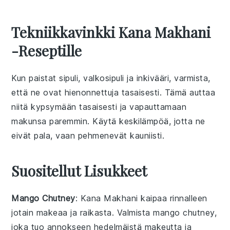
Tekniikkavinkki Kana Makhani
-reseptille
Kun paistat
sipuli
,
valkosipuli
ja
inkivääri
, varmista,
että ne ovat hienonnettuja tasaisesti. Tämä auttaa
niitä kypsymään tasaisesti ja vapauttamaan
makunsa paremmin. Käytä keskilämpöä, jotta ne
eivät pala, vaan pehmenevät kauniisti.
Suositellut Lisukkeet
Mango Chutney
: Kana Makhani kaipaa rinnalleen
jotain makeaa ja raikasta. Valmista
mango chutney
,
joka tuo annokseen hedelmäistä makeutta ja