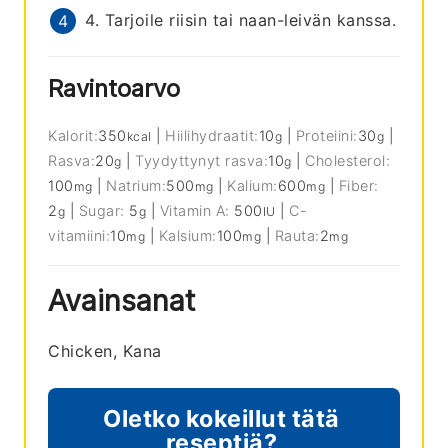
4. Tarjoile riisin tai naan-leivän kanssa.
Ravintoarvo
Kalorit:
350
|
Hiilihydraatit:
10
|
Proteiini:
30
|
kcal
g
g
Rasva:
20
|
Tyydyttynyt rasva:
10
|
Cholesterol:
g
g
100
|
Natrium:
500
|
Kalium:
600
|
Fiber:
mg
mg
mg
2
|
Sugar:
5
|
Vitamin A:
500
|
C-
g
g
IU
vitamiini:
10
|
Kalsium:
100
|
Rauta:
2
mg
mg
mg
Avainsanat
Chicken, Kana
Oletko kokeillut tätä
reseptiä?