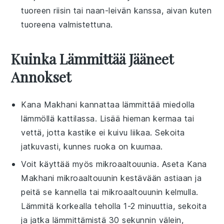
tuoreen
riisin
tai
naan-leivän
kanssa, aivan kuten
tuoreena valmistettuna.
Kuinka Lämmittää Jääneet
Annokset
Kana Makhani
kannattaa lämmittää
miedolla
lämmöllä
kattilassa
. Lisää hieman
kermaa
tai
vettä
, jotta kastike ei kuivu liikaa. Sekoita
jatkuvasti, kunnes ruoka on kuumaa.
Voit käyttää myös
mikroaaltouunia
. Aseta
Kana
Makhani
mikroaaltouunin kestävään astiaan
ja
peitä se
kannella
tai
mikroaaltouunin kelmulla
.
Lämmitä korkealla teholla 1-2 minuuttia, sekoita
ja jatka lämmittämistä 30 sekunnin välein,