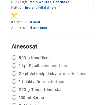
Ruokalaji:
Main Course, Pääruoka
Keittiö:
Indian, Intialainen
Kalorit:
350
kcal
Annokset:
4
annosta
Ainesosat
500
g
Kanafileet
1
kpl
Sipuli
hienonnettuna
2
kpl
Valkosipulinkynsi
murskattuna
1
tl
Inkivääri
raastettuna
200
g
Tomaattimurska
100
ml
Kerma