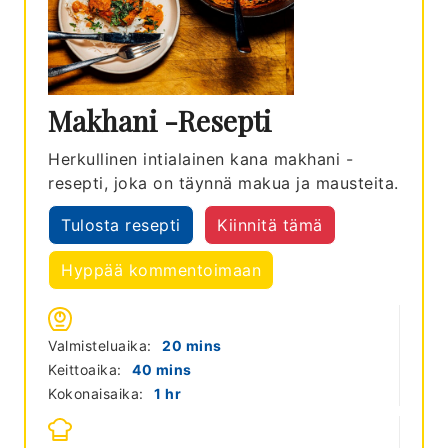
Makhani -resepti
Herkullinen intialainen kana makhani -
resepti, joka on täynnä makua ja mausteita.
Tulosta resepti
Kiinnitä tämä
Hyppää kommentoimaan
minutes
Valmisteluaika:
20
mins
minutes
Keittoaika:
40
mins
hour
Kokonaisaika:
1
hr