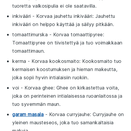
tuoretta valkosipulia ei ole saatavilla.
inkivääri
- Korvaa
jauhettu inkivääri
: Jauhettu
inkivääri on helppo käyttää ja säilyy pitkään.
tomaattimurska
- Korvaa
tomaattipyree
:
Tomaattipyree on tiivistettyä ja tuo voimakkaan
tomaattimaun.
kerma
- Korvaa
kookosmaito
: Kookosmaito tuo
kermaisen koostumuksen ja hieman makeutta,
joka sopii hyvin intialaisiin ruokiin.
voi
- Korvaa
ghee
: Ghee on kirkastettua voita,
joka on perinteinen intialaisessa ruoanlaitossa ja
tuo syvemmän maun.
garam masala
- Korvaa
curryjauhe
: Curryjauhe on
yleinen mausteseos, joka tuo samankaltaisia
makuja.