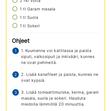
2
rkl
Voita
1
tl
Garam masala
1
tl
Suola
1
tl
Sokeri
Ohjeet
1. Kuumenna voi kattilassa ja paista
sipuli, valkosipuli ja inkivääri, kunnes
ne ovat pehmeitä.
2. Lisää kanafileet ja paista, kunnes ne
ovat kypsiä.
3. Lisää tomaattimurska, kerma, garam
masala, suola ja sokeri. Hauduta
miedolla lämmöllä 20 minuuttia.