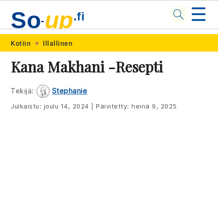
☰
So
up
.fi
-
Skip
Skip
Skip
Skip
Kotiin
Illallinen
to
to
to
to
Kana Makhani -resepti
primary
main
primary
footer
navigation
content
sidebar
Tekijä:
Stephanie
Julkaistu:
joulu 14, 2024
|
Päivitetty:
heinä 9, 2025