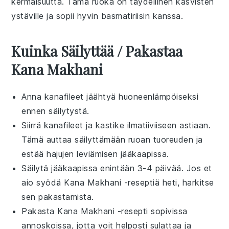
kermaisuutta. Tämä ruoka on täydellinen
kasvisten
ystäville ja sopii hyvin
basmatiriisin
kanssa.
Kuinka Säilyttää / Pakastaa
Kana Makhani
Anna
kanafileet
jäähtyä huoneenlämpöiseksi
ennen säilytystä.
Siirrä
kanafileet
ja kastike ilmatiiviiseen astiaan.
Tämä auttaa säilyttämään ruoan tuoreuden ja
estää hajujen leviämisen jääkaapissa.
Säilytä jääkaapissa enintään 3-4 päivää. Jos et
aio syödä
Kana Makhani
-reseptiä heti, harkitse
sen pakastamista.
Pakasta
Kana Makhani
-resepti sopivissa
annoskoissa, jotta voit helposti sulattaa ja