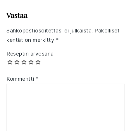
Reader
Interactions
Vastaa
Sähköpostiosoitettasi ei julkaista.
Pakolliset
kentät on merkitty
*
Reseptin arvosana
Kommentti
*