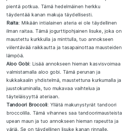
pientä potkua. Tämä
hedelmä
inen herkku
täydentää
kana
n makuja täydellisesti.
Raita
: Mikään intialainen ateria ei ole täydellinen
ilman
raita
a. Tämä
jogurtti
pohjainen lisuke, joka on
maustettu
kurkku
lla ja
minttu
lla, tuo annokseen
viilentävää raikkautta ja tasapainottaa
mauste
iden
lämpöä.
Aloo Gobi
: Lisää annokseen hieman
kasvis
voimaa
valmistamalla
aloo gobi
. Tämä
peruna
n ja
kukkakaali
n yhdistelmä, maustettuna
kurkuma
lla ja
juustokumina
lla, tuo mukavaa vaihtelua ja
täyteläisyyttä ateriaan.
Tandoori Broccoli
: Yllätä makunystyrät
tandoori
broccoli
lla. Tämä
vihannes
saa
tandoori
mausteista
upean maun ja tuo annokseen hieman rapeutta ja
väriä. Se on täydellinen lisuke
kana
n rinnalle.