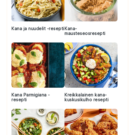
Kana ja nuudelit -resepti
Kana-
mausteseosresepti
Kana Parmigiana -
Kreikkalainen kana-
resepti
kuskusikulho resepti