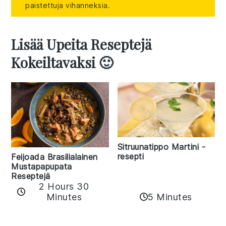
paistettuja vihanneksia.
Lisää Upeita Reseptejä
Kokeiltavaksi 🙂
Sitruunatippo Martini -
resepti
Feijoada Brasilialainen
Mustapapupata
Reseptejä
2 Hours 30
Minutes
5 Minutes