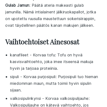
Gulab Jamun
: Päätä ateria makeasti
gulab
jamun
illa. Nämä
intialainen
t
jälkiruoka
pallot, jotka
on upotettu
ruusu
lla maustettuun
sokerisiirappi
in,
ovat täydellinen päätös
kana
n makujen jälkeen.
Vaihtoehtoiset Ainesosat
kanafileet
- Korvaa
tofu
: Tofu on hyvä
kasvisvaihtoehto, joka imee itseensä makuja
hyvin ja tarjoaa proteiinia.
sipuli
- Korvaa
purjosipuli
: Purjosipuli tuo hieman
miedomman maun, mutta toimii hyvin sipulin
sijaan.
valkosipulinkynsi
- Korvaa
valkosipulijauhe
:
Valkosipulijauhe on kätevä vaihtoehto, jos