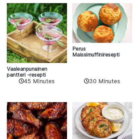
Perus
Maissimuffiniresepti
Vaaleanpunainen
pantteri -resepti
45 Minutes
30 Minutes