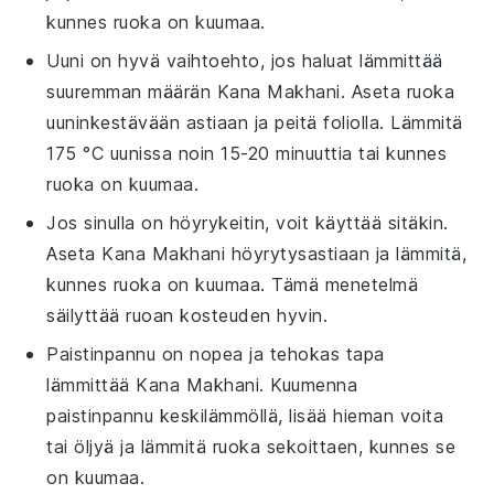
kunnes ruoka on kuumaa.
Uuni
on hyvä vaihtoehto, jos haluat lämmittää
suuremman määrän
Kana Makhani
. Aseta ruoka
uuninkestävään astiaan
ja peitä
foliolla
. Lämmitä
175 °C
uunissa noin 15-20 minuuttia tai kunnes
ruoka on kuumaa.
Jos sinulla on
höyrykeitin
, voit käyttää sitäkin.
Aseta
Kana Makhani
höyrytysastiaan
ja lämmitä,
kunnes ruoka on kuumaa. Tämä menetelmä
säilyttää ruoan kosteuden hyvin.
Paistinpannu
on nopea ja tehokas tapa
lämmittää
Kana Makhani
. Kuumenna
paistinpannu
keskilämmöllä, lisää hieman
voita
tai
öljyä
ja lämmitä ruoka sekoittaen, kunnes se
on kuumaa.