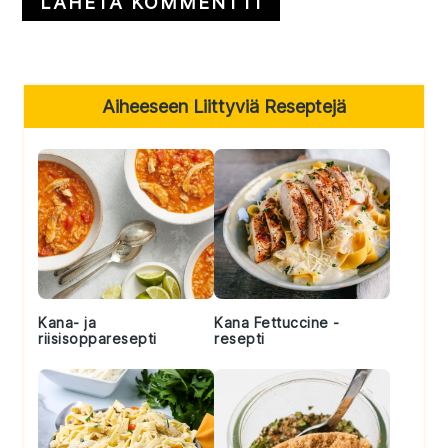
Primary
Aiheeseen Liittyviä Reseptejä
Sidebar
Kana- ja
Kana Fettuccine -
riisisopparesepti
resepti