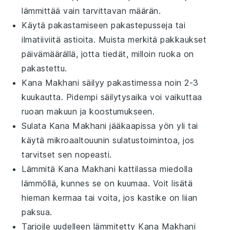
lämmittää vain tarvittavan määrän.
Käytä pakastamiseen pakastepusseja tai
ilmatiiviitä astioita. Muista merkitä pakkaukset
päivämäärällä, jotta tiedät, milloin ruoka on
pakastettu.
Kana Makhani
säilyy pakastimessa noin 2-3
kuukautta. Pidempi säilytysaika voi vaikuttaa
ruoan makuun ja koostumukseen.
Sulata
Kana Makhani
jääkaapissa yön yli tai
käytä mikroaaltouunin sulatustoimintoa, jos
tarvitset sen nopeasti.
Lämmitä
Kana Makhani
kattilassa miedolla
lämmöllä, kunnes se on kuumaa. Voit lisätä
hieman
kermaa
tai
voita
, jos kastike on liian
paksua.
Tarjoile uudelleen lämmitetty
Kana Makhani