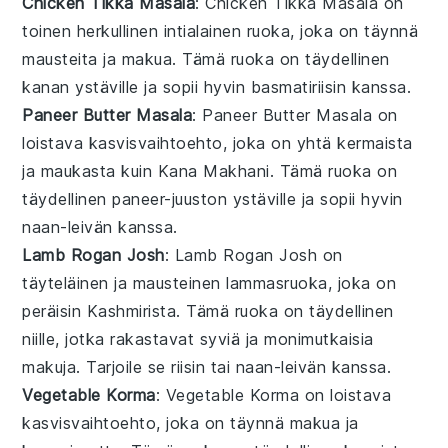
Chicken Tikka Masala
: Chicken Tikka Masala on
toinen herkullinen intialainen ruoka, joka on täynnä
mausteita ja makua. Tämä ruoka on täydellinen
kanan
ystäville ja sopii hyvin
basmatiriisin
kanssa.
Paneer Butter Masala
: Paneer Butter Masala on
loistava kasvisvaihtoehto, joka on yhtä kermaista
ja maukasta kuin Kana Makhani. Tämä ruoka on
täydellinen
paneer-juuston
ystäville ja sopii hyvin
naan-leivän
kanssa.
Lamb Rogan Josh
: Lamb Rogan Josh on
täyteläinen ja mausteinen
lammasruoka
, joka on
peräisin Kashmirista. Tämä ruoka on täydellinen
niille, jotka rakastavat syviä ja monimutkaisia
makuja. Tarjoile se
riisin
tai
naan-leivän
kanssa.
Vegetable Korma
: Vegetable Korma on loistava
kasvisvaihtoehto, joka on täynnä makua ja