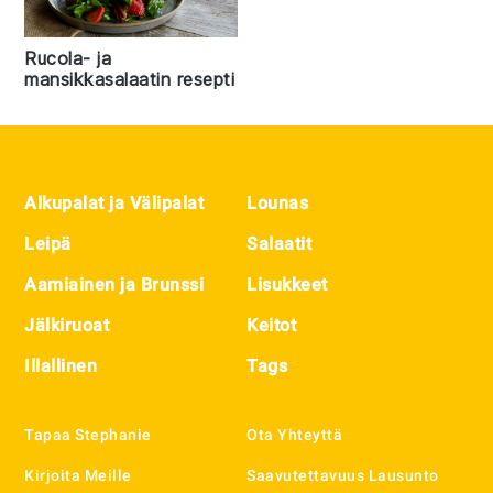
Rucola- ja
mansikkasalaatin resepti
Footer
Alkupalat ja Välipalat
Lounas
Leipä
Salaatit
Aamiainen ja Brunssi
Lisukkeet
Jälkiruoat
Keitot
Illallinen
Tags
Tapaa Stephanie
Ota Yhteyttä
Kirjoita Meille
Saavutettavuus Lausunto