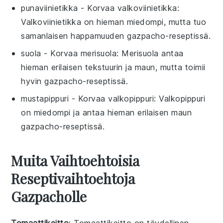
punaviinietikka
- Korvaa
valkoviinietikka
:
Valkoviinietikka on hieman miedompi, mutta tuo
samanlaisen happamuuden
gazpacho-reseptissä
.
suola
- Korvaa
merisuola
: Merisuola antaa
hieman erilaisen tekstuurin ja maun, mutta toimii
hyvin
gazpacho-reseptissä
.
mustapippuri
- Korvaa
valkopippuri
: Valkopippuri
on miedompi ja antaa hieman erilaisen maun
gazpacho-reseptissä
.
Muita Vaihtoehtoisia
Reseptivaihtoehtoja
Gazpacholle
Tomaattikeitto
: Tomaattikeitto on täydellinen