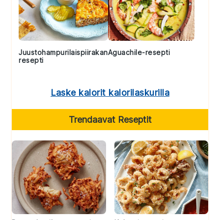
Juustohampurilaispiirakan
Aguachile-resepti
resepti
Laske kalorit kalorilaskurilla
Trendaavat Reseptit