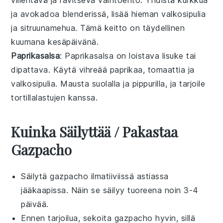
ja
avokadoa
blenderissä, lisää hieman
valkosipulia
ja
sitruunamehua
. Tämä keitto on täydellinen
kuumana kesäpäivänä.
Paprikasalsa
: Paprikasalsa on loistava lisuke tai
dipattava. Käytä
vihreää paprikaa
,
tomaattia
ja
valkosipulia
. Mausta
suolalla
ja
pippurilla
, ja tarjoile
tortillalastujen
kanssa.
Kuinka Säilyttää / Pakastaa
Gazpacho
Säilytä
gazpacho
ilmatiiviissä astiassa
jääkaapissa. Näin se säilyy tuoreena noin 3-4
päivää.
Ennen tarjoilua, sekoita
gazpacho
hyvin, sillä