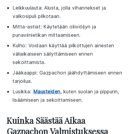
Leikkuulauta
: Alusta, jolla vihannekset ja
valkosipuli pilkotaan.
Mitta-astiat
: Käytetään oliiviöljyn ja
punaviinietikan mittaamiseen.
Kulho
: Voidaan käyttää pilkottujen ainesten
väliaikaiseen säilyttämiseen ennen
sekoittamista.
Jääkaappi
: Gazpachon jäähdyttämiseen ennen
tarjoilua.
Lusikka
:
Mausteiden
, kuten suolan ja pippurin,
lisäämiseen ja sekoittamiseen.
Kuinka Säästää Aikaa
Gazpachon Valmistuksessa