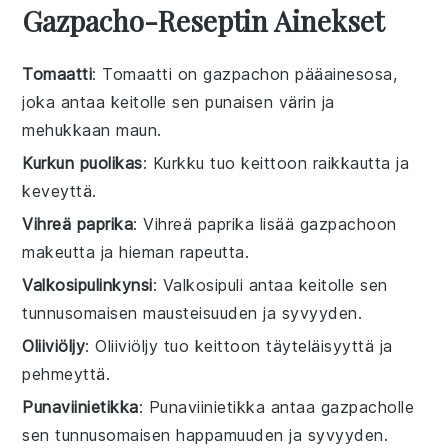
Gazpacho-Reseptin Ainekset
Tomaatti
: Tomaatti on gazpachon pääainesosa,
joka antaa keitolle sen punaisen värin ja
mehukkaan maun.
Kurkun puolikas
: Kurkku tuo keittoon raikkautta ja
keveyttä.
Vihreä paprika
: Vihreä paprika lisää gazpachoon
makeutta ja hieman rapeutta.
Valkosipulinkynsi
: Valkosipuli antaa keitolle sen
tunnusomaisen mausteisuuden ja syvyyden.
Oliiviöljy
: Oliiviöljy tuo keittoon täyteläisyyttä ja
pehmeyttä.
Punaviinietikka
: Punaviinietikka antaa gazpacholle
sen tunnusomaisen happamuuden ja syvyyden.