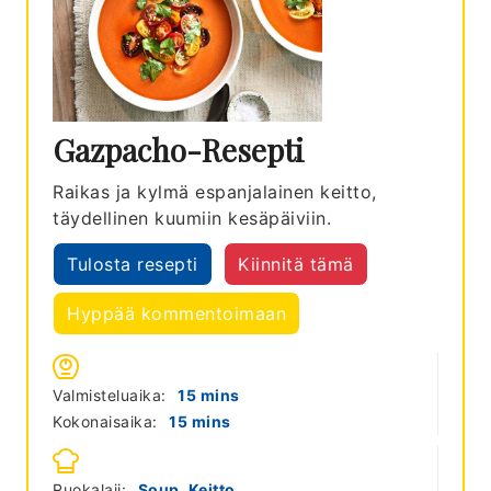
Gazpacho-Resepti
Raikas ja kylmä espanjalainen keitto,
täydellinen kuumiin kesäpäiviin.
Tulosta resepti
Kiinnitä tämä
Hyppää kommentoimaan
minutes
Valmisteluaika:
15
mins
minutes
Kokonaisaika:
15
mins
Ruokalaji:
Soup, Keitto