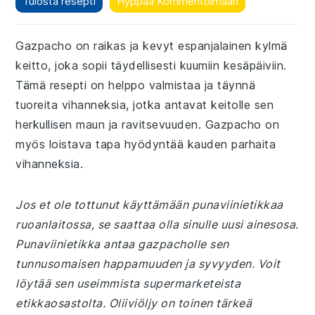
Tulosta resepti
Hyppää Kommentoimaan
Gazpacho on raikas ja kevyt espanjalainen kylmä
keitto, joka sopii täydellisesti kuumiin kesäpäiviin.
Tämä resepti on helppo valmistaa ja täynnä
tuoreita vihanneksia, jotka antavat keitolle sen
herkullisen maun ja ravitsevuuden. Gazpacho on
myös loistava tapa hyödyntää kauden parhaita
vihanneksia.
Jos et ole tottunut käyttämään punaviinietikkaa
ruoanlaitossa, se saattaa olla sinulle uusi ainesosa.
Punaviinietikka antaa gazpacholle sen
tunnusomaisen happamuuden ja syvyyden. Voit
löytää sen useimmista supermarketeista
etikkaosastolta. Oliiviöljy on toinen tärkeä