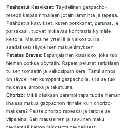
Paahdetut Kasvikset
: Täydellinen
gazpacho
-
resepti kaipaa rinnalleen jotain lämmintä ja rapeaa.
Paahdetut
kasvikset
, kuten
porkkanat
,
perunat
, ja
parsakaali
, tuovat mukavaa kontrastia kylmälle
keitolle. Mausta ne
yrteillä
ja
valkosipulilla
saadaksesi täydellisen makuelämyksen.
Patatas Bravas
: Espanjalainen klassikko, joka tuo
hieman potkua pöytään. Rapeat
perunat
tarjoillaan
tulisen
tomaatin
ja
valkosipulin
kera. Tämä
annos
on täydellinen kumppani
gazpacholle
, sillä se tuo
mukavaa lämpöä ja tekstuuria.
Chorizo
: Mikä olisikaan parempi tapa tuoda hieman
lihaisaa makua
gazpachon
rinnalle kuin
chorizo
-
makkara? Paista
chorizo
rapeaksi ja tarjoile se
viipaleina. Sen mausteinen ja savuinen maku
täydentää keiton raikkautta täydellisesti.