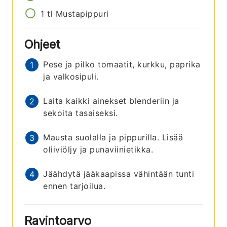
1
tl
Mustapippuri
Ohjeet
Pese ja pilko tomaatit, kurkku, paprika
ja valkosipuli.
Laita kaikki ainekset blenderiin ja
sekoita tasaiseksi.
Mausta suolalla ja pippurilla. Lisää
oliiviöljy ja punaviinietikka.
Jäähdytä jääkaapissa vähintään tunti
ennen tarjoilua.
Ravintoarvo