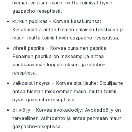
hieman erilaisen maun, mutta toimivat hyvin
gazpacho-reseptissä
.
kurkun puolikas
- Korvaa
kesäkurpitsa
:
Kesäkurpitsa antaa hieman erilaisen tekstuurin ja
maun, mutta toimii hyvin
gazpacho-reseptissä
.
vihreä paprika
- Korvaa
punainen paprika
:
Punainen paprika on makeampi ja antaa
värikkäämmän lopputuloksen
gazpacho-
reseptissä
.
valkosipulinkynsi
- Korvaa
sipulijauhe
: Sipulijauhe
antaa hieman miedomman maun, mutta toimii
hyvin
gazpacho-reseptissä
.
oliiviöljy
- Korvaa
avokadoöljy
: Avokadoöljy on
terveellinen vaihtoehto ja antaa pehmeän maun
gazpacho-reseptissä
.