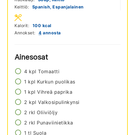
Keittiö:
Spanish, Espanjalainen
Kalorit:
100
kcal
Annokset:
4
annosta
Ainesosat
4
kpl
Tomaatti
1
kpl
Kurkun puolikas
1
kpl
Vihreä paprika
2
kpl
Valkosipulinkynsi
2
rkl
Oliiviöljy
2
rkl
Punaviinietikka
1
tl
Suola