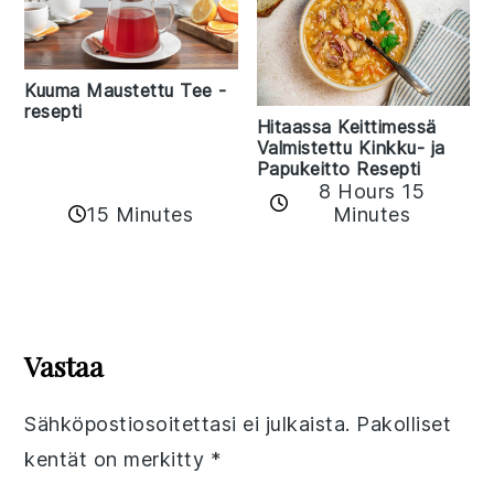
Kuuma Maustettu Tee -
resepti
Hitaassa Keittimessä
Valmistettu Kinkku- ja
Papukeitto Resepti
8 Hours 15
15 Minutes
Minutes
Reader
Interactions
Vastaa
Sähköpostiosoitettasi ei julkaista.
Pakolliset
kentät on merkitty
*