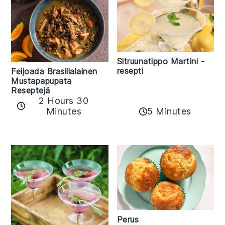
Sitruunatippo Martini -
resepti
Feijoada Brasilialainen
Mustapapupata
Reseptejä
2 Hours 30
Minutes
5 Minutes
Perus