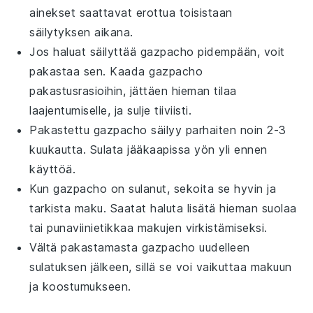
ainekset saattavat erottua toisistaan
säilytyksen aikana.
Jos haluat säilyttää
gazpacho
pidempään, voit
pakastaa sen. Kaada
gazpacho
pakastusrasioihin, jättäen hieman tilaa
laajentumiselle, ja sulje tiiviisti.
Pakastettu
gazpacho
säilyy parhaiten noin 2-3
kuukautta. Sulata jääkaapissa yön yli ennen
käyttöä.
Kun
gazpacho
on sulanut, sekoita se hyvin ja
tarkista maku. Saatat haluta lisätä hieman
suolaa
tai
punaviinietikkaa
makujen virkistämiseksi.
Vältä pakastamasta
gazpacho
uudelleen
sulatuksen jälkeen, sillä se voi vaikuttaa makuun
ja koostumukseen.