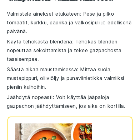
Valmistele ainekset etukäteen
: Pese ja pilko
tomaatit
,
kurkku
,
paprika
ja
valkosipuli
jo edellisenä
päivänä.
Käytä tehokasta blenderiä
: Tehokas
blenderi
nopeuttaa sekoittamista ja tekee
gazpachosta
tasaisempaa.
Säästä aikaa maustamisessa
: Mittaa
suola
,
mustapippuri
,
oliiviöljy
ja
punaviinietikka
valmiiksi
pieniin kulhoihin.
Jäähdytä nopeasti
: Voit käyttää jääpaloja
gazpachon
jäähdyttämiseen, jos aika on kortilla.