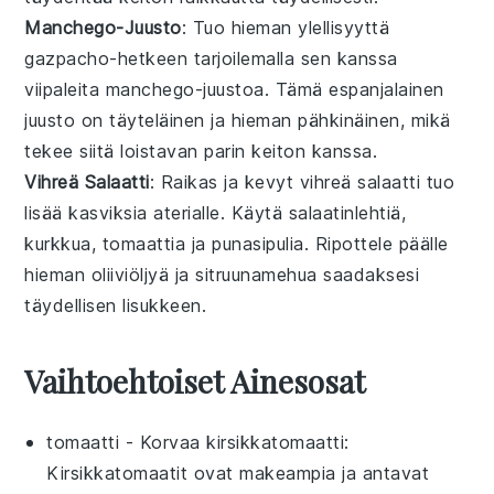
Manchego-Juusto
: Tuo hieman ylellisyyttä
gazpacho
-hetkeen tarjoilemalla sen kanssa
viipaleita
manchego-juustoa
. Tämä espanjalainen
juusto
on täyteläinen ja hieman pähkinäinen, mikä
tekee siitä loistavan parin keiton kanssa.
Vihreä Salaatti
: Raikas ja kevyt
vihreä salaatti
tuo
lisää
kasviksia
aterialle. Käytä
salaatinlehtiä
,
kurkkua
,
tomaattia
ja
punasipulia
. Ripottele päälle
hieman
oliiviöljyä
ja
sitruunamehua
saadaksesi
täydellisen lisukkeen.
Vaihtoehtoiset Ainesosat
tomaatti
- Korvaa
kirsikkatomaatti
:
Kirsikkatomaatit ovat makeampia ja antavat