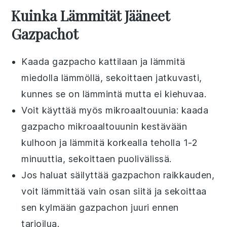
Kuinka Lämmität Jääneet
Gazpachot
Kaada
gazpacho
kattilaan ja lämmitä
miedolla lämmöllä, sekoittaen jatkuvasti,
kunnes se on lämmintä mutta ei kiehuvaa.
Voit käyttää myös mikroaaltouunia: kaada
gazpacho
mikroaaltouunin kestävään
kulhoon ja lämmitä korkealla teholla 1-2
minuuttia, sekoittaen puolivälissä.
Jos haluat säilyttää
gazpacho
n raikkauden,
voit lämmittää vain osan siitä ja sekoittaa
sen kylmään
gazpacho
n juuri ennen
tarjoilua.