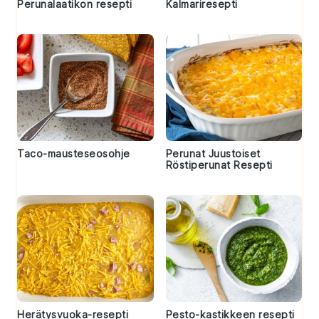
Perunalaatikon resepti
Kalmariresepti
Taco-mausteseosohje
Perunat Juustoiset
Röstiperunat Resepti
Herätysvuoka-resepti
Pesto-kastikkeen resepti