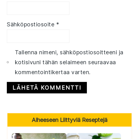
Sähköpostiosoite
*
Tallenna nimeni, sähköpostiosoitteeni ja
kotisivuni tähän selaimeen seuraavaa
kommentointikertaa varten.
Primary
Aiheeseen Liittyviä Reseptejä
Sidebar