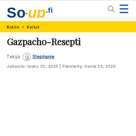
☰
So
up
.fi
-
Skip
Skip
Skip
Skip
Kotiin
Keitot
to
to
to
to
Gazpacho-Resepti
primary
main
primary
footer
navigation
content
sidebar
Tekijä:
Stephanie
Julkaistu:
touko 25, 2025
|
Päivitetty:
heinä 23, 2025