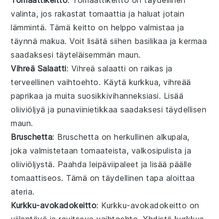
valinta, jos rakastat
tomaattia
ja haluat jotain
lämmintä. Tämä keitto on helppo valmistaa ja
täynnä makua. Voit lisätä siihen
basilikaa
ja
kermaa
saadaksesi täyteläisemmän maun.
Vihreä Salaatti
: Vihreä salaatti on raikas ja
terveellinen vaihtoehto. Käytä
kurkkua
,
vihreää
paprikaa
ja muita suosikkivihanneksiasi. Lisää
oliiviöljyä
ja
punaviinietikkaa
saadaksesi täydellisen
maun.
Bruschetta
: Bruschetta on herkullinen alkupala,
joka valmistetaan
tomaateista
,
valkosipulista
ja
oliiviöljystä
. Paahda leipäviipaleet ja lisää päälle
tomaattiseos. Tämä on täydellinen tapa aloittaa
ateria.
Kurkku-avokadokeitto
: Kurkku-avokadokeitto on
viilentävä ja ravitseva vaihtoehto. Yhdistä
kurkkua