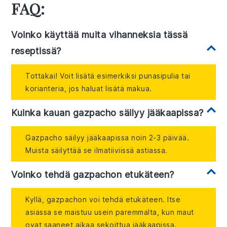
FAQ:
Voinko käyttää muita vihanneksia tässä
reseptissä?
Tottakai! Voit lisätä esimerkiksi punasipulia tai
korianteria, jos haluat lisätä makua.
Kuinka kauan gazpacho säilyy jääkaapissa?
Gazpacho säilyy jääkaapissa noin 2-3 päivää.
Muista säilyttää se ilmatiiviissä astiassa.
Voinko tehdä gazpachon etukäteen?
Kyllä, gazpachon voi tehdä etukäteen. Itse
asiassa se maistuu usein paremmalta, kun maut
ovat saaneet aikaa sekoittua jääkaapissa.