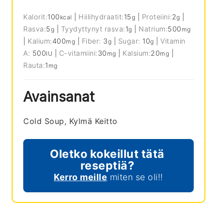
Kalorit:
100
|
Hiilihydraatit:
15
|
Proteiini:
2
|
kcal
g
g
Rasva:
5
|
Tyydyttynyt rasva:
1
|
Natrium:
500
g
g
mg
|
Kalium:
400
|
Fiber:
3
|
Sugar:
10
|
Vitamin
mg
g
g
A:
500
|
C-vitamiini:
30
|
Kalsium:
20
|
IU
mg
mg
Rauta:
1
mg
Avainsanat
Cold Soup, Kylmä Keitto
Oletko kokeillut tätä
reseptiä?
Kerro meille
miten se oli!!