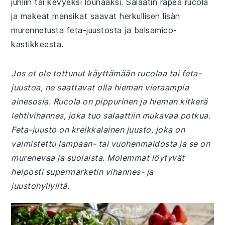
juhliin tai kevyeksi lounaaksi. Salaatin rapea rucola
ja makeat mansikat saavat herkullisen lisän
murennetusta feta-juustosta ja balsamico-
kastikkeesta.
Jos et ole tottunut käyttämään rucolaa tai feta-
juustoa, ne saattavat olla hieman vieraampia
ainesosia. Rucola on pippurinen ja hieman kitkerä
lehtivihannes, joka tuo salaattiin mukavaa potkua.
Feta-juusto on kreikkalainen juusto, joka on
valmistettu lampaan- tai vuohenmaidosta ja se on
murenevaa ja suolaista. Molemmat löytyvät
helposti supermarketin vihannes- ja
juustohyllyiltä.