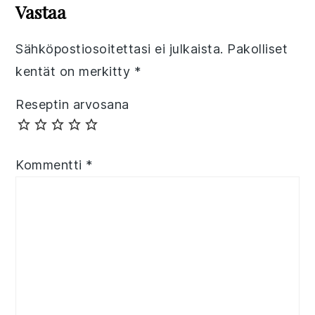
Interactions
Vastaa
Sähköpostiosoitettasi ei julkaista.
Pakolliset
kentät on merkitty
*
Reseptin arvosana
Kommentti
*