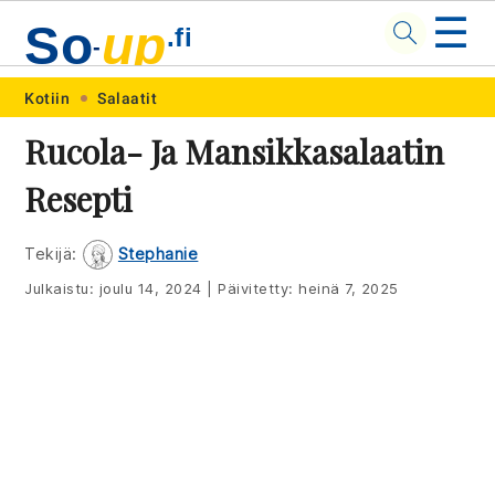
☰
So
up
.fi
-
Skip
Skip
Skip
Skip
Kotiin
Salaatit
to
to
to
to
Rucola- Ja Mansikkasalaatin
primary
main
primary
footer
Resepti
navigation
content
sidebar
Tekijä:
Stephanie
Julkaistu:
joulu 14, 2024
|
Päivitetty:
heinä 7, 2025