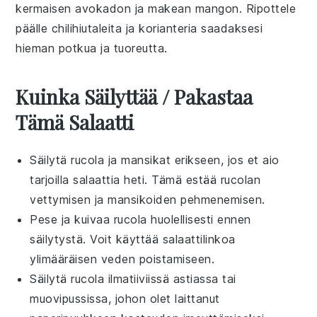
kermaisen
avokadon
ja makean
mangon
. Ripottele
päälle
chilihiutaleita
ja
korianteria
saadaksesi
hieman potkua ja tuoreutta.
Kuinka Säilyttää / Pakastaa
Tämä Salaatti
Säilytä
rucola
ja
mansikat
erikseen, jos et aio
tarjoilla salaattia heti. Tämä estää
rucolan
vettymisen ja
mansikoiden
pehmenemisen.
Pese ja kuivaa
rucola
huolellisesti ennen
säilytystä. Voit käyttää salaattilinkoa
ylimääräisen veden poistamiseen.
Säilytä
rucola
ilmatiiviissä astiassa tai
muovipussissa, johon olet laittanut