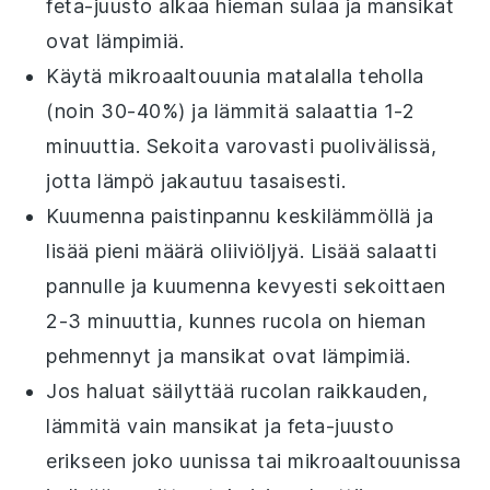
feta-juusto
alkaa hieman sulaa ja
mansikat
ovat lämpimiä.
Käytä mikroaaltouunia matalalla teholla
(noin 30-40%) ja lämmitä salaattia 1-2
minuuttia. Sekoita varovasti puolivälissä,
jotta lämpö jakautuu tasaisesti.
Kuumenna paistinpannu keskilämmöllä ja
lisää pieni määrä
oliiviöljyä
. Lisää salaatti
pannulle ja kuumenna kevyesti sekoittaen
2-3 minuuttia, kunnes
rucola
on hieman
pehmennyt ja
mansikat
ovat lämpimiä.
Jos haluat säilyttää
rucola
n raikkauden,
lämmitä vain
mansikat
ja
feta-juusto
erikseen joko uunissa tai mikroaaltouunissa