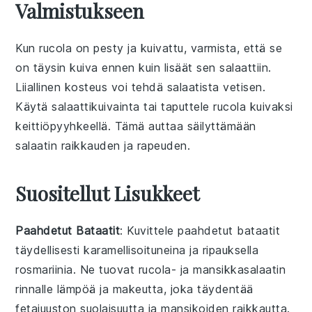
Valmistukseen
Kun
rucola
on pesty ja kuivattu, varmista, että se
on täysin kuiva ennen kuin lisäät sen salaattiin.
Liiallinen kosteus voi tehdä salaatista vetisen.
Käytä
salaattikuivainta
tai taputtele rucola kuivaksi
keittiöpyyhkeellä
. Tämä auttaa säilyttämään
salaatin raikkauden ja rapeuden.
Suositellut Lisukkeet
Paahdetut Bataatit
: Kuvittele
paahdetut bataatit
täydellisesti karamellisoituneina ja ripauksella
rosmariinia
. Ne tuovat
rucola- ja mansikkasalaatin
rinnalle lämpöä ja makeutta, joka täydentää
fetajuuston
suolaisuutta ja
mansikoiden
raikkautta.