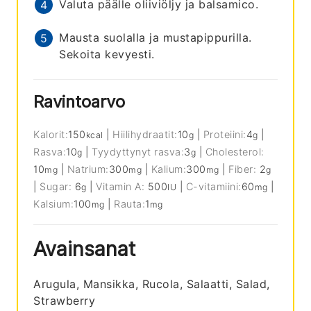
Valuta päälle oliiviöljy ja balsamico.
Mausta suolalla ja mustapippurilla.
Sekoita kevyesti.
Ravintoarvo
Kalorit:
150
|
Hiilihydraatit:
10
|
Proteiini:
4
|
kcal
g
g
Rasva:
10
|
Tyydyttynyt rasva:
3
|
Cholesterol:
g
g
10
|
Natrium:
300
|
Kalium:
300
|
Fiber:
2
mg
mg
mg
g
|
Sugar:
6
|
Vitamin A:
500
|
C-vitamiini:
60
|
g
IU
mg
Kalsium:
100
|
Rauta:
1
mg
mg
Avainsanat
Arugula, Mansikka, Rucola, Salaatti, Salad,
Strawberry