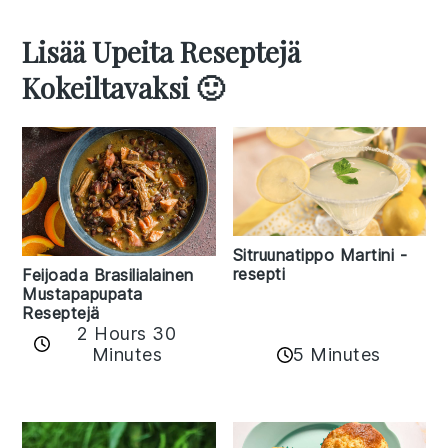
Lisää Upeita Reseptejä
Kokeiltavaksi 🙂
Sitruunatippo Martini -
resepti
Feijoada Brasilialainen
Mustapapupata
Reseptejä
2 Hours 30
Minutes
5 Minutes