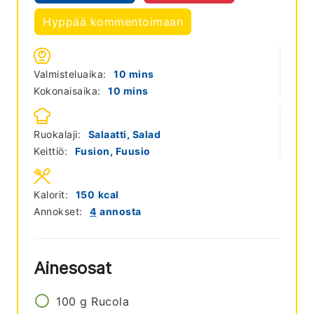
Hyppää kommentoimaan
minutes
Valmisteluaika:
10
mins
minutes
Kokonaisaika:
10
mins
Ruokalaji:
Salaatti, Salad
Keittiö:
Fusion, Fuusio
Kalorit:
150
kcal
Annokset:
4
annosta
Ainesosat
100
g
Rucola