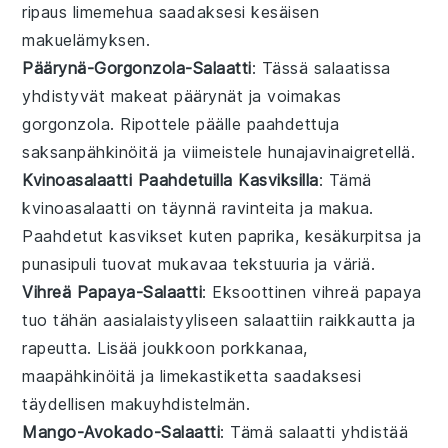
ripaus
limemehua
saadaksesi kesäisen
makuelämyksen.
Päärynä-Gorgonzola-Salaatti
: Tässä
salaatissa
yhdistyvät makeat
päärynät
ja voimakas
gorgonzola
. Ripottele päälle paahdettuja
saksanpähkinöitä
ja viimeistele
hunajavinaigretellä
.
Kvinoasalaatti Paahdetuilla Kasviksilla
: Tämä
kvinoasalaatti
on täynnä ravinteita ja makua.
Paahdetut
kasvikset
kuten
paprika
,
kesäkurpitsa
ja
punasipuli
tuovat mukavaa tekstuuria ja väriä.
Vihreä Papaya-Salaatti
: Eksoottinen
vihreä papaya
tuo tähän
aasialaistyyliseen
salaattiin
raikkautta ja
rapeutta. Lisää joukkoon
porkkanaa
,
maapähkinöitä
ja
limekastiketta
saadaksesi
täydellisen makuyhdistelmän.
Mango-Avokado-Salaatti
: Tämä
salaatti
yhdistää