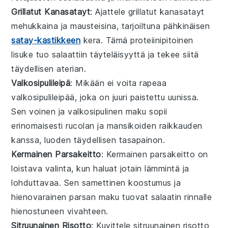
Grillatut Kanasatayt
: Ajattele
grillatut kanasatayt
mehukkaina ja mausteisina, tarjoiltuna pähkinäisen
satay-kastikkeen
kera. Tämä
proteiinipitoinen
lisuke tuo
salaattiin
täyteläisyyttä ja tekee siitä
täydellisen
aterian
.
Valkosipulileipä
: Mikään ei voita rapeaa
valkosipulileipää
, joka on juuri paistettu uunissa.
Sen
voinen
ja
valkosipulinen
maku sopii
erinomaisesti
rucolan
ja
mansikoiden
raikkauden
kanssa, luoden täydellisen
tasapainon
.
Kermainen Parsakeitto
: Kermainen
parsakeitto
on
loistava valinta, kun haluat jotain lämmintä ja
lohduttavaa. Sen
samettinen
koostumus ja
hienovarainen
parsan
maku tuovat
salaatin
rinnalle
hienostuneen
vivahteen
.
Sitruunainen Risotto
: Kuvittele
sitruunainen risotto