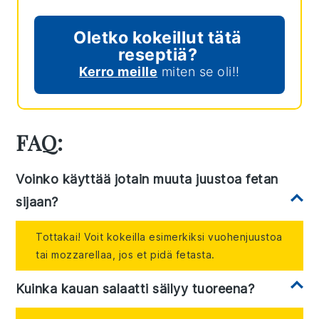
Oletko kokeillut tätä
reseptiä?
Kerro meille
miten se oli!!
FAQ:
Voinko käyttää jotain muuta juustoa fetan
sijaan?
Tottakai! Voit kokeilla esimerkiksi vuohenjuustoa
tai mozzarellaa, jos et pidä fetasta.
Kuinka kauan salaatti säilyy tuoreena?