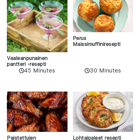
Perus
Maissimuffiniresepti
Vaaleanpunainen
pantteri -resepti
45 Minutes
30 Minutes
Paistettujen
Lohtaipaleet resepti