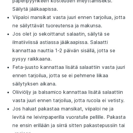
paperipyyhkeen kosteuden imeyttämiseksi.
Säilytä jääkaapissa.
Viipaloi
mansikat
vasta juuri ennen tarjoilua, jotta
ne säilyttävät tuoreutensa ja makunsa.
Jos olet jo sekoittanut salaatin, säilytä se
ilmatiiviissä astiassa jääkaapissa. Salaatti
kannattaa nauttia 1-2 päivän sisällä, jotta se
pysyy raikkaana.
Feta-juusto
kannattaa lisätä salaattiin vasta juuri
ennen tarjoilua, jotta se ei pehmene liikaa
säilytyksen aikana.
Oliiviöljy
ja
balsamico
kannattaa lisätä salaattiin
vasta juuri ennen tarjoilua, jotta
rucola
ei vetisty.
Jos haluat pakastaa
mansikat
, viipaloi ne ja
levitä ne leivinpaperilla vuoratulle pellille. Pakasta
ne ensin erillään ja siirrä sitten pakastepussiin tai