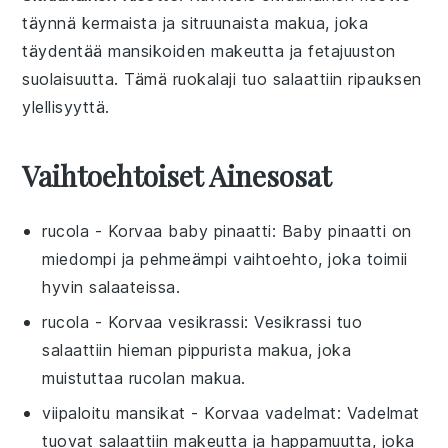
täynnä
kermaista
ja
sitruunaista
makua, joka
täydentää
mansikoiden
makeutta ja
fetajuuston
suolaisuutta. Tämä
ruokalaji
tuo
salaattiin
ripauksen
ylellisyyttä.
Vaihtoehtoiset Ainesosat
rucola
- Korvaa
baby pinaatti
: Baby pinaatti on
miedompi ja pehmeämpi vaihtoehto, joka toimii
hyvin salaateissa.
rucola
- Korvaa
vesikrassi
: Vesikrassi tuo
salaattiin hieman pippurista makua, joka
muistuttaa rucolan makua.
viipaloitu mansikat
- Korvaa
vadelmat
: Vadelmat
tuovat salaattiin makeutta ja happamuutta, joka