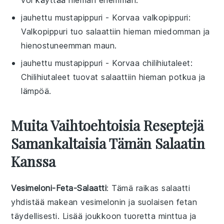
jauhettu mustapippuri
- Korvaa
valkopippuri
:
Valkopippuri tuo salaattiin hieman miedomman ja
hienostuneemman maun.
jauhettu mustapippuri
- Korvaa
chilihiutaleet
:
Chilihiutaleet tuovat salaattiin hieman potkua ja
lämpöä.
Muita Vaihtoehtoisia Reseptejä
Samankaltaisia Tämän Salaatin
Kanssa
Vesimeloni-Feta-Salaatti
: Tämä raikas
salaatti
yhdistää makean
vesimelonin
ja suolaisen
fetan
täydellisesti. Lisää joukkoon tuoretta
minttua
ja