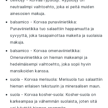
neutraalimpi vaihtoehto, joka ei peitä muiden
ainesosien makuja.
balsamico
- Korvaa
punaviinietikka
:
Punaviinietikka tuo salaattiin happamuutta ja
syvyyttä, joka tasapainottaa makeita ja suolaisia
makuja.
balsamico
- Korvaa
omenaviinietikka
:
Omenaviinietikka on hieman makeampi ja
hedelmäisempi vaihtoehto, joka sopii hyvin
mansikoiden kanssa.
suola
- Korvaa
merisuola
: Merisuola tuo salaattiin
hieman erilaisen tekstuurin ja mineraalisen maun.
suola
- Korvaa
kosher-suola
: Kosher-suola on
karkeampaa ja vähemmän suolaista, joten sitä
voi käyttää hieman enemmän.