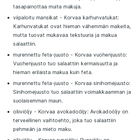
tasapainottaa muita makuja.
viipaloitu mansikat
- Korvaa
karhunvatukat
:
Karhunvatukat ovat hieman vähemmän makeita,
mutta tuovat mukavaa tekstuuria ja makua
salaattiin.
murennettu feta-juusto
- Korvaa
vuohenjuusto
:
Vuohenjuusto tuo salaattiin kermaisuutta ja
hieman erilaista makua kuin feta.
murennettu feta-juusto
- Korvaa
sinihomejuusto
:
Sinihomejuusto tuo salaattiin voimakkaamman ja
suolaisemman maun.
oliiviöljy
- Korvaa
avokadoöljy
: Avokadoöljy on
terveellinen vaihtoehto, joka tuo salaattiin
pehmeän ja mieto maku.
oliiviöljy
- Korvaa
rypsiöljy
: Rypsiöljy on