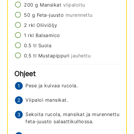
200
g
Mansikat
viipaloitu
50
g
Feta-juusto
murennettu
2
rkl
Oliiviöljy
1
rkl
Balsamico
0.5
tl
Suola
0.5
tl
Mustapippuri
jauhettu
Ohjeet
Pese ja kuivaa rucola.
Viipaloi mansikat.
Sekoita rucola, mansikat ja murennettu
feta-juusto salaattikulhossa.