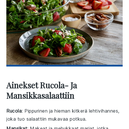
Ainekset Rucola- Ja
Mansikkasalaattiin
Rucola
: Pippurinen ja hieman kitkerä lehtivihannes,
joka tuo salaattiin mukavaa potkua.
Mansikat
: Makeat ja mehukkaat marjat, jotka