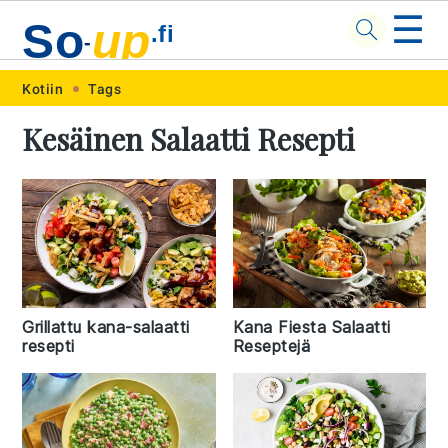
☰
So
up
.fi
-
Skip
Skip
Skip
Skip
Kotiin
Tags
to
to
to
to
Kesäinen Salaatti Resepti
primary
main
primary
footer
navigation
content
sidebar
Grillattu kana-salaatti
Kana Fiesta Salaatti
resepti
Reseptejä