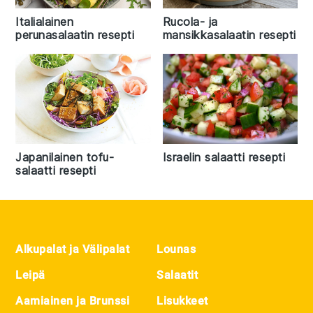
Italialainen
Rucola- ja
perunasalaatin resepti
mansikkasalaatin resepti
Japanilainen tofu-
Israelin salaatti resepti
salaatti resepti
Footer
Alkupalat ja Välipalat
Lounas
Leipä
Salaatit
Aamiainen ja Brunssi
Lisukkeet