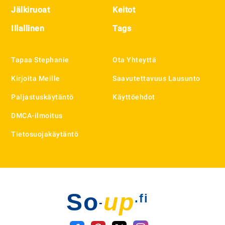
Jälkiruoat
Keitot
Illallinen
Tags
Tapaa Stephanie
Ota Yhteyttä
Kirjoita Meille
Saavutettavuus Lausunto
Paljastuskäytäntö
Käyttöehdot
DMCA-ilmoitus
Tietosuojakäytäntö
So
up
.fi
-