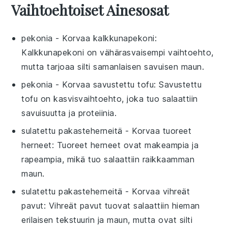
Vaihtoehtoiset Ainesosat
pekonia
- Korvaa
kalkkunapekoni
:
Kalkkunapekoni on vähärasvaisempi vaihtoehto,
mutta tarjoaa silti samanlaisen savuisen maun.
pekonia
- Korvaa
savustettu tofu
: Savustettu
tofu on kasvisvaihtoehto, joka tuo salaattiin
savuisuutta ja proteiinia.
sulatettu pakasteherneitä
- Korvaa
tuoreet
herneet
: Tuoreet herneet ovat makeampia ja
rapeampia, mikä tuo salaattiin raikkaamman
maun.
sulatettu pakasteherneitä
- Korvaa
vihreät
pavut
: Vihreät pavut tuovat salaattiin hieman
erilaisen tekstuurin ja maun, mutta ovat silti