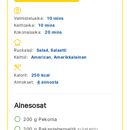
minutes
Valmisteluaika:
10
mins
minutes
Keittoaika:
10
mins
minutes
Kokonaisaika:
20
mins
Ruokalaji:
Salad, Salaatti
Keittiö:
American, Amerikkalainen
Kalorit:
250
kcal
Annokset:
4
annosta
Ainesosat
200
g
Pekonia
200
g
Pakasteherneitä
sulatettu