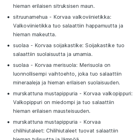
hieman erilaisen sitruksisen maun.
sitruunamehua
- Korvaa
valkoviinietikka
:
Valkoviinietikka tuo salaattiin happamuutta ja
hieman makeutta.
suolaa
- Korvaa
soijakastike
: Soijakastike tuo
salaattiin suolaisuutta ja umamia.
suolaa
- Korvaa
merisuola
: Merisuola on
luonnollisempi vaihtoehto, joka tuo salaattiin
mineraaleja ja hieman erilaisen suolaisuuden.
murskattuna mustapippuria
- Korvaa
valkopippuri
:
Valkopippuri on miedompi ja tuo salaattiin
hieman erilaisen mausteisuuden.
murskattuna mustapippuria
- Korvaa
chilihiutaleet
: Chilihiutaleet tuovat salaattiin
hieman tulisuutta ja lämpöä.