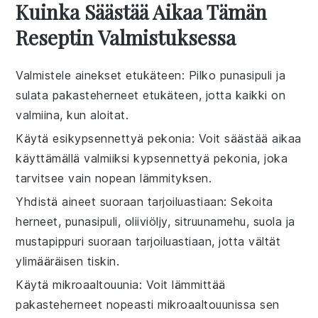
Kuinka Säästää Aikaa Tämän
Reseptin Valmistuksessa
Valmistele ainekset etukäteen
: Pilko
punasipuli
ja
sulata
pakasteherneet
etukäteen, jotta kaikki on
valmiina, kun aloitat.
Käytä esikypsennettyä pekonia
: Voit säästää aikaa
käyttämällä valmiiksi kypsennettyä
pekonia
, joka
tarvitsee vain nopean lämmityksen.
Yhdistä aineet suoraan tarjoiluastiaan
: Sekoita
herneet
,
punasipuli
,
oliiviöljy
,
sitruunamehu
,
suola
ja
mustapippuri
suoraan tarjoiluastiaan, jotta vältät
ylimääräisen tiskin.
Käytä mikroaaltouunia
: Voit lämmittää
pakasteherneet
nopeasti mikroaaltouunissa sen