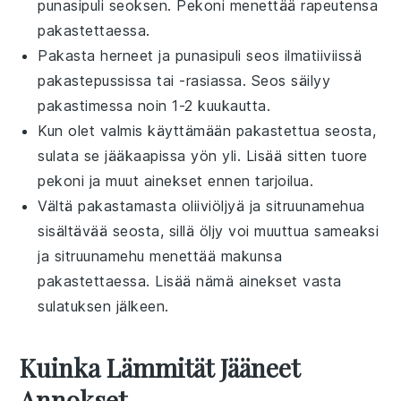
punasipuli
seoksen.
Pekoni
menettää rapeutensa
pakastettaessa.
Pakasta
herneet
ja
punasipuli
seos ilmatiiviissä
pakastepussissa tai -rasiassa. Seos säilyy
pakastimessa noin 1-2 kuukautta.
Kun olet valmis käyttämään pakastettua seosta,
sulata se jääkaapissa yön yli. Lisää sitten tuore
pekoni
ja muut ainekset ennen tarjoilua.
Vältä pakastamasta
oliiviöljyä
ja
sitruunamehua
sisältävää seosta, sillä öljy voi muuttua sameaksi
ja sitruunamehu menettää makunsa
pakastettaessa. Lisää nämä ainekset vasta
sulatuksen jälkeen.
Kuinka Lämmität Jääneet
Annokset