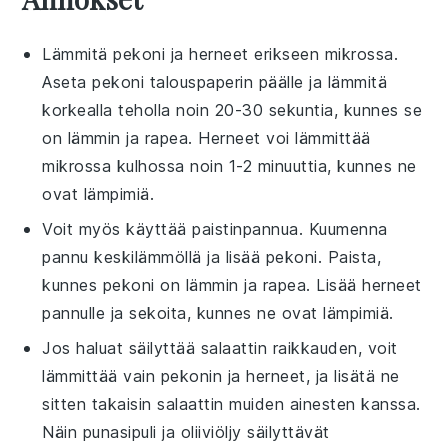
Lämmitä
pekoni
ja
herneet
erikseen mikrossa.
Aseta pekoni talouspaperin päälle ja lämmitä
korkealla teholla noin 20-30 sekuntia, kunnes se
on lämmin ja rapea. Herneet voi lämmittää
mikrossa kulhossa noin 1-2 minuuttia, kunnes ne
ovat lämpimiä.
Voit myös käyttää paistinpannua. Kuumenna
pannu keskilämmöllä ja lisää
pekoni
. Paista,
kunnes pekoni on lämmin ja rapea. Lisää
herneet
pannulle ja sekoita, kunnes ne ovat lämpimiä.
Jos haluat säilyttää
salaatti
n raikkauden, voit
lämmittää vain pekonin ja herneet, ja lisätä ne
sitten takaisin
salaatti
n muiden ainesten kanssa.
Näin
punasipuli
ja
oliiviöljy
säilyttävät