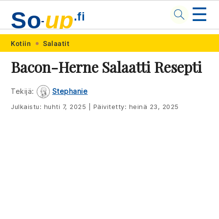
☰
So
up
.fi
-
Skip
Skip
Skip
Skip
Kotiin
Salaatit
to
to
to
to
Bacon-Herne Salaatti Resepti
primary
main
primary
footer
navigation
content
sidebar
Tekijä:
Stephanie
Julkaistu:
huhti 7, 2025
|
Päivitetty:
heinä 23, 2025