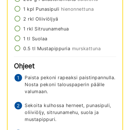
1
kpl
Punasipuli
hienonnettuna
2
rkl
Oliiviöljyä
1
rkl
Sitruunamehua
1
tl
Suolaa
0.5
tl
Mustapippuria
murskattuna
Ohjeet
Paista pekoni rapeaksi paistinpannulla.
Nosta pekoni talouspaperin päälle
valumaan.
Sekoita kulhossa herneet, punasipuli,
oliiviöljy, sitruunamehu, suola ja
mustapippuri.