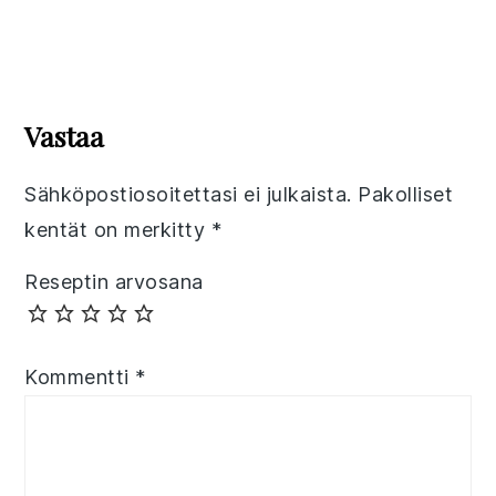
Reader
Interactions
Vastaa
Sähköpostiosoitettasi ei julkaista.
Pakolliset
kentät on merkitty
*
Reseptin arvosana
Kommentti
*