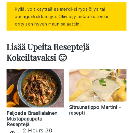
Kyllä, voit käyttää esimerkiksi rypsiöljyä tai
auringonkukkaöljyä. Oliiviöljy antaa kuitenkin
erityisen hyvän maun salaattiin.
Lisää Upeita Reseptejä
Kokeiltavaksi 🙂
Sitruunatippo Martini -
resepti
Feijoada Brasilialainen
Mustapapupata
Reseptejä
2 Hours 30