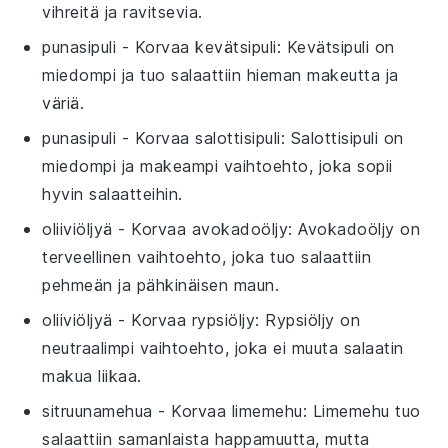
vihreitä ja ravitsevia.
punasipuli
- Korvaa
kevätsipuli
: Kevätsipuli on
miedompi ja tuo salaattiin hieman makeutta ja
väriä.
punasipuli
- Korvaa
salottisipuli
: Salottisipuli on
miedompi ja makeampi vaihtoehto, joka sopii
hyvin salaatteihin.
oliiviöljyä
- Korvaa
avokadoöljy
: Avokadoöljy on
terveellinen vaihtoehto, joka tuo salaattiin
pehmeän ja pähkinäisen maun.
oliiviöljyä
- Korvaa
rypsiöljy
: Rypsiöljy on
neutraalimpi vaihtoehto, joka ei muuta salaatin
makua liikaa.
sitruunamehua
- Korvaa
limemehu
: Limemehu tuo
salaattiin samanlaista happamuutta, mutta