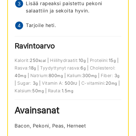
Lisää rapeaksi paistettu pekoni
salaattiin ja sekoita hyvin.
Tarjoile heti.
Ravintoarvo
Kalorit:
250
|
Hiilihydraatit:
10
|
Proteiini:
15
|
kcal
g
g
Rasva:
18
|
Tyydyttynyt rasva:
6
|
Cholesterol:
g
g
40
|
Natrium:
800
|
Kalium:
300
|
Fiber:
3
mg
mg
mg
g
|
Sugar:
3
|
Vitamin A:
500
|
C-vitamiini:
20
|
g
IU
mg
Kalsium:
50
|
Rauta:
1.5
mg
mg
Avainsanat
Bacon, Pekoni, Peas, Herneet