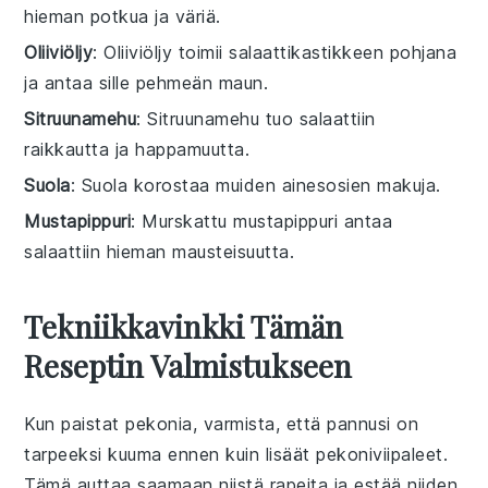
hieman potkua ja väriä.
Oliiviöljy
: Oliiviöljy toimii salaattikastikkeen pohjana
ja antaa sille pehmeän maun.
Sitruunamehu
: Sitruunamehu tuo salaattiin
raikkautta ja happamuutta.
Suola
: Suola korostaa muiden ainesosien makuja.
Mustapippuri
: Murskattu mustapippuri antaa
salaattiin hieman mausteisuutta.
Tekniikkavinkki Tämän
Reseptin Valmistukseen
Kun paistat
pekonia
, varmista, että pannusi on
tarpeeksi kuuma ennen kuin lisäät
pekoni
viipaleet.
Tämä auttaa saamaan niistä rapeita ja estää niiden