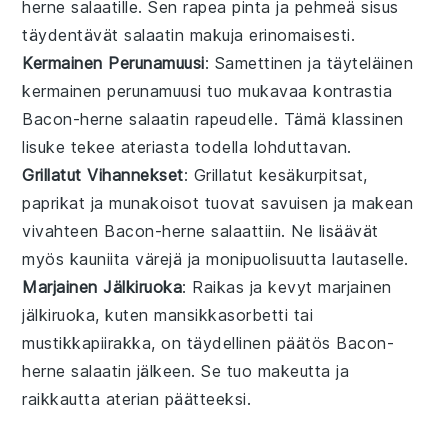
herne salaatille
. Sen rapea pinta ja pehmeä sisus
täydentävät salaatin makuja erinomaisesti.
Kermainen Perunamuusi
: Samettinen ja täyteläinen
kermainen perunamuusi
tuo mukavaa kontrastia
Bacon-herne salaatin
rapeudelle. Tämä klassinen
lisuke tekee ateriasta todella lohduttavan.
Grillatut Vihannekset
: Grillatut
kesäkurpitsat
,
paprikat
ja
munakoisot
tuovat savuisen ja makean
vivahteen
Bacon-herne salaattiin
. Ne lisäävät
myös kauniita värejä ja monipuolisuutta lautaselle.
Marjainen Jälkiruoka
: Raikas ja kevyt
marjainen
jälkiruoka
, kuten
mansikkasorbetti
tai
mustikkapiirakka
, on täydellinen päätös
Bacon-
herne salaatin
jälkeen. Se tuo makeutta ja
raikkautta aterian päätteeksi.