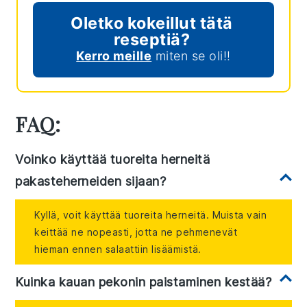
Oletko kokeillut tätä
reseptiä?
Kerro meille
miten se oli!!
FAQ:
Voinko käyttää tuoreita herneitä
pakasteherneiden sijaan?
Kyllä, voit käyttää tuoreita herneitä. Muista vain
keittää ne nopeasti, jotta ne pehmenevät
hieman ennen salaattiin lisäämistä.
Kuinka kauan pekonin paistaminen kestää?