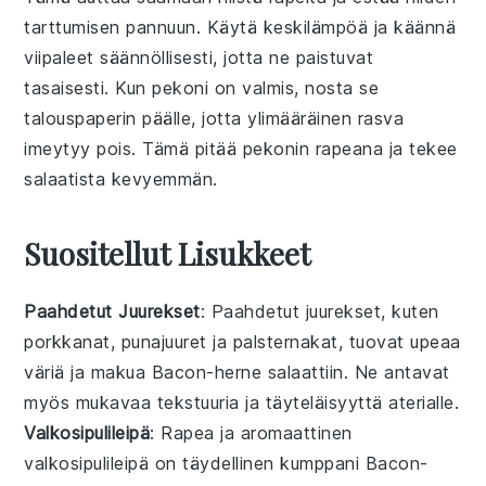
tarttumisen pannuun. Käytä keskilämpöä ja käännä
viipaleet säännöllisesti, jotta ne paistuvat
tasaisesti. Kun
pekoni
on valmis, nosta se
talouspaperin päälle, jotta ylimääräinen rasva
imeytyy pois. Tämä pitää
pekoni
n rapeana ja tekee
salaatista
kevyemmän.
Suositellut Lisukkeet
Paahdetut Juurekset
: Paahdetut juurekset, kuten
porkkanat
,
punajuuret
ja
palsternakat
, tuovat upeaa
väriä ja makua
Bacon-herne salaattiin
. Ne antavat
myös mukavaa tekstuuria ja täyteläisyyttä aterialle.
Valkosipulileipä
: Rapea ja aromaattinen
valkosipulileipä
on täydellinen kumppani
Bacon-