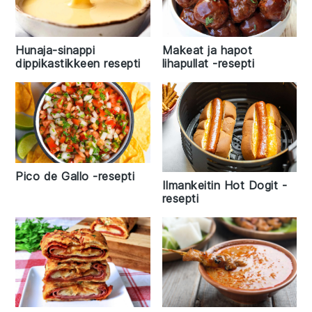
Hunaja-sinappi
Makeat ja hapot
dippikastikkeen resepti
lihapullat -resepti
Pico de Gallo -resepti
Ilmankeitin Hot Dogit -
resepti