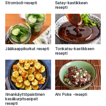
Satay-kastikkeen
Stromboli-resepti
resepti
Jääkaappikurkut resepti
Tonkatsu-kastikkeen
resepti
Ilmankäyttöpaistimen
Ahi Poke -resepti
kesäkurpitsasipsit
resepti