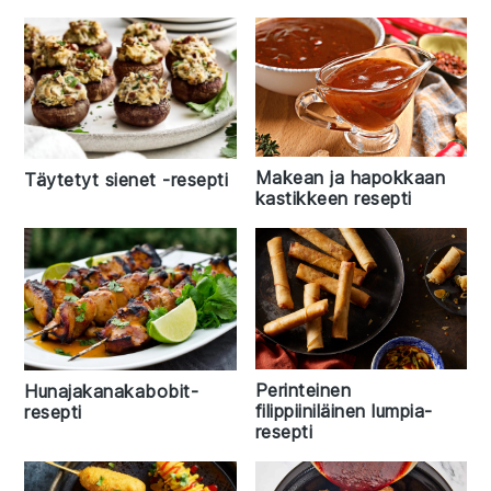
Makean ja hapokkaan
Täytetyt sienet -resepti
kastikkeen resepti
Perinteinen
Hunajakanakabobit-
filippiiniläinen lumpia-
resepti
resepti