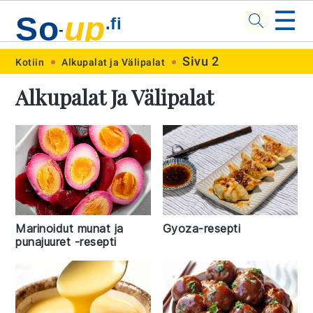
☰
So
up
.fi
-
Skip
Skip
Skip
Skip
Sivu 2
Kotiin
Alkupalat ja Välipalat
to
to
to
to
Alkupalat Ja Välipalat
primary
main
primary
footer
navigation
content
sidebar
Marinoidut munat ja
Gyoza-resepti
punajuuret -resepti