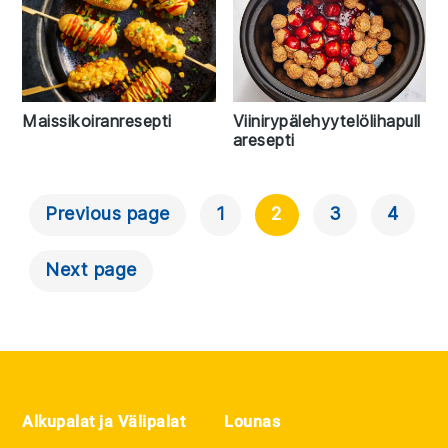
Viinirypälehyytelölihapull
Maissikoiranresepti
aresepti
Previous page
1
2
3
4
Artikkelien
Selaus
Next page
Footer
Alkupalat ja Välipalat
Lounas