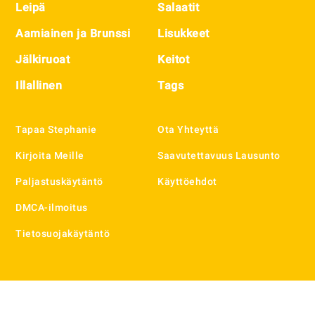
Leipä
Salaatit
Aamiainen ja Brunssi
Lisukkeet
Jälkiruoat
Keitot
Illallinen
Tags
Tapaa Stephanie
Ota Yhteyttä
Kirjoita Meille
Saavutettavuus Lausunto
Paljastuskäytäntö
Käyttöehdot
DMCA-ilmoitus
Tietosuojakäytäntö