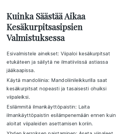
Kuinka Säästää Aikaa
Kesäkurpitsasipsien
Valmistuksessa
Esivalmistele ainekset
: Viipaloi kesäkurpitsat
etukäteen ja säilytä ne ilmatiiviissä astiassa
jääkaapissa.
Käytä mandoliinia
: Mandoliinileikkurilla saat
kesäkurpitsat nopeasti ja tasaisesti ohuiksi
viipaleiksi.
Esilämmitä ilmankäyttöpaistin
: Laita
ilmankäyttöpaistin esilämpenemään ennen kuin
aloitat viipaleiden asettamisen koriin.
Yhden kerroksen paistaminen
: Aseta viipaleet