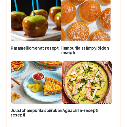
Karamelliomenat resepti
Hampurilaissämpylöiden
resepti
Juustohampurilaispiirakan
Aguachile-resepti
resepti