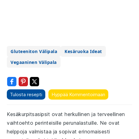
Gluteeniton Välipala
Kesäruoka Ideat
Vegaaninen Välipala
Tulosta resepti
Hyppää Kommentoimaan
Kesäkurpitsasipsit ovat herkullinen ja terveellinen
vaihtoehto perinteisille perunalastuille. Ne ovat
helppoja valmistaa ja sopivat erinomaisesti