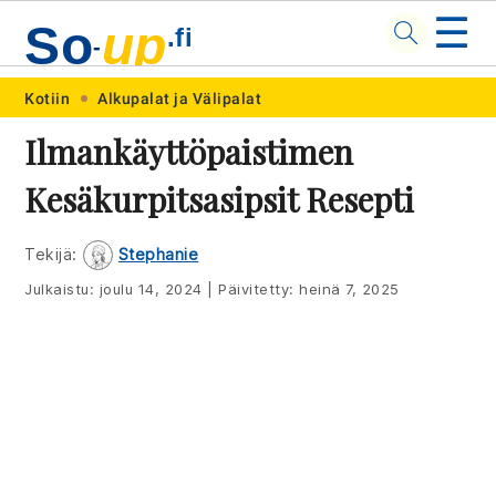
☰
So
up
.fi
-
Skip
Skip
Skip
Skip
Kotiin
Alkupalat ja Välipalat
to
to
to
to
Ilmankäyttöpaistimen
primary
main
primary
footer
Kesäkurpitsasipsit Resepti
navigation
content
sidebar
Tekijä:
Stephanie
Julkaistu:
joulu 14, 2024
|
Päivitetty:
heinä 7, 2025