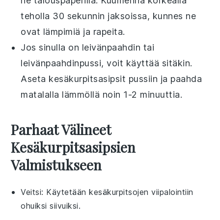
ne talouspaperilla. Kuumenna korkealla
teholla 30 sekunnin jaksoissa, kunnes ne
ovat lämpimiä ja rapeita.
Jos sinulla on
leivänpaahdin
tai
leivänpaahdinpussi
, voit käyttää sitäkin.
Aseta
kesäkurpitsasipsit
pussiin ja paahda
matalalla lämmöllä noin 1-2 minuuttia.
Parhaat Välineet
Kesäkurpitsasipsien
Valmistukseen
Veitsi
: Käytetään kesäkurpitsojen viipalointiin
ohuiksi siivuiksi.