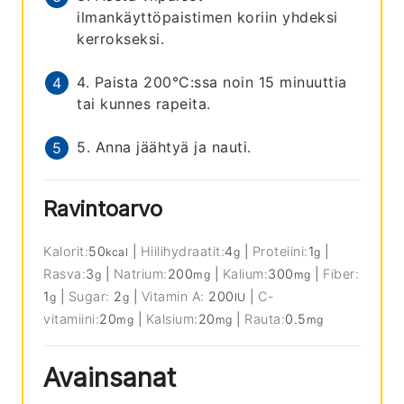
ilmankäyttöpaistimen koriin yhdeksi
kerrokseksi.
4. Paista 200°C:ssa noin 15 minuuttia
tai kunnes rapeita.
5. Anna jäähtyä ja nauti.
Ravintoarvo
Kalorit:
50
|
Hiilihydraatit:
4
|
Proteiini:
1
|
kcal
g
g
Rasva:
3
|
Natrium:
200
|
Kalium:
300
|
Fiber:
g
mg
mg
1
|
Sugar:
2
|
Vitamin A:
200
|
C-
g
g
IU
vitamiini:
20
|
Kalsium:
20
|
Rauta:
0.5
mg
mg
mg
Avainsanat