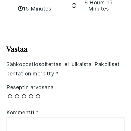
8 Hours 15
15 Minutes
Minutes
Reader
Interactions
Vastaa
Sähköpostiosoitettasi ei julkaista.
Pakolliset
kentät on merkitty
*
Reseptin arvosana
Kommentti
*