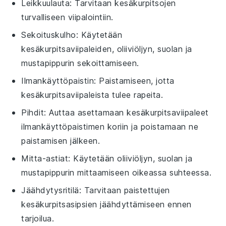
Leikkuulauta
: Tarvitaan kesäkurpitsojen
turvalliseen viipalointiin.
Sekoituskulho
: Käytetään
kesäkurpitsaviipaleiden, oliiviöljyn, suolan ja
mustapippurin sekoittamiseen.
Ilmankäyttöpaistin
: Paistamiseen, jotta
kesäkurpitsaviipaleista tulee rapeita.
Pihdit
: Auttaa asettamaan kesäkurpitsaviipaleet
ilmankäyttöpaistimen koriin ja poistamaan ne
paistamisen jälkeen.
Mitta-astiat
: Käytetään oliiviöljyn, suolan ja
mustapippurin mittaamiseen oikeassa suhteessa.
Jäähdytysritilä
: Tarvitaan paistettujen
kesäkurpitsasipsien jäähdyttämiseen ennen
tarjoilua.