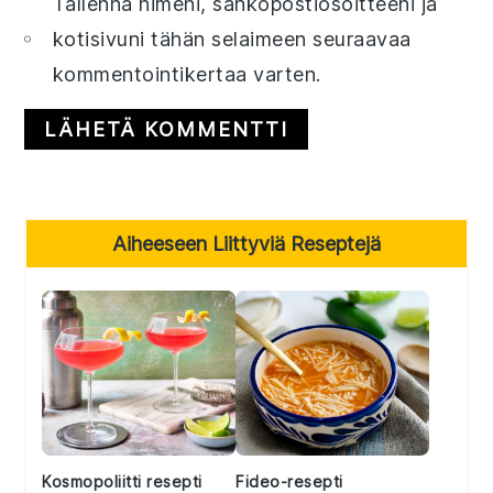
Tallenna nimeni, sähköpostiosoitteeni ja
kotisivuni tähän selaimeen seuraavaa
kommentointikertaa varten.
Primary
Aiheeseen Liittyviä Reseptejä
Sidebar
Kosmopoliitti resepti
Fideo-resepti