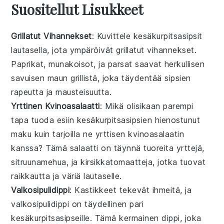
Suositellut Lisukkeet
Grillatut Vihannekset
: Kuvittele
kesäkurpitsasipsit
lautasella, jota ympäröivät
grillatut vihannekset
.
Paprikat
,
munakoisot
, ja
parsat
saavat herkullisen
savuisen maun grillistä, joka täydentää sipsien
rapeutta ja mausteisuutta.
Yrttinen Kvinoasalaatti
: Mikä olisikaan parempi
tapa tuoda esiin
kesäkurpitsasipsien
hienostunut
maku kuin tarjoilla ne
yrttisen kvinoasalaatin
kanssa? Tämä
salaatti
on täynnä tuoreita
yrttejä
,
sitruunamehua
, ja
kirsikkatomaatteja
, jotka tuovat
raikkautta ja väriä lautaselle.
Valkosipulidippi
: Kastikkeet tekevät ihmeitä, ja
valkosipulidippi
on täydellinen pari
kesäkurpitsasipseille
. Tämä kermainen dippi, joka