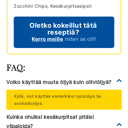
Zucchini Chips, Kesäkurpitsasipsit
Oletko kokeillut tätä
reseptiä?
Kerro meille
miten se oli!!
FAQ:
Voiko käyttää muuta öljyä kuin oliiviöljyä?
Kyllä, voit käyttää esimerkiksi rypsiöljyä tai
avokadoöljyä.
Kuinka ohuiksi kesäkurpitsat pitäisi
viipaloida?