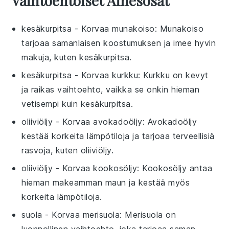
Vaihtoehtoiset Ainesosat
kesäkurpitsa
- Korvaa
munakoiso
: Munakoiso
tarjoaa samanlaisen koostumuksen ja imee hyvin
makuja, kuten kesäkurpitsa.
kesäkurpitsa
- Korvaa
kurkku
: Kurkku on kevyt
ja raikas vaihtoehto, vaikka se onkin hieman
vetisempi kuin kesäkurpitsa.
oliiviöljy
- Korvaa
avokadoöljy
: Avokadoöljy
kestää korkeita lämpötiloja ja tarjoaa terveellisiä
rasvoja, kuten oliiviöljy.
oliiviöljy
- Korvaa
kookosöljy
: Kookosöljy antaa
hieman makeamman maun ja kestää myös
korkeita lämpötiloja.
suola
- Korvaa
merisuola
: Merisuola on
luonnollinen vaihtoehto, joka tarjoaa saman