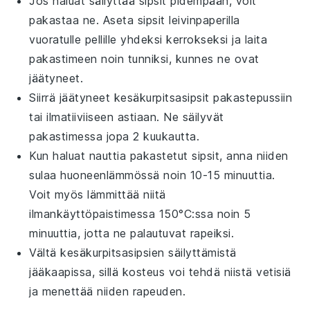
Jos haluat säilyttää sipsit pidempään, voit
pakastaa ne. Aseta sipsit leivinpaperilla
vuoratulle pellille yhdeksi kerrokseksi ja laita
pakastimeen noin tunniksi, kunnes ne ovat
jäätyneet.
Siirrä jäätyneet
kesäkurpitsasipsit
pakastepussiin
tai ilmatiiviiseen astiaan. Ne säilyvät
pakastimessa jopa 2 kuukautta.
Kun haluat nauttia pakastetut sipsit, anna niiden
sulaa huoneenlämmössä noin 10-15 minuuttia.
Voit myös lämmittää niitä
ilmankäyttöpaistimessa 150°C:ssa noin 5
minuuttia, jotta ne palautuvat rapeiksi.
Vältä
kesäkurpitsasipsien
säilyttämistä
jääkaapissa, sillä kosteus voi tehdä niistä vetisiä
ja menettää niiden rapeuden.