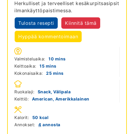
Herkulliset ja terveelliset kesäkurpitsasipsit
ilmankäyttöpaistimessa.
Tulosta resepti
Kiinnitä tämä
Hyppää kommentoimaan
minutes
Valmisteluaika:
10
mins
minutes
Keittoaika:
15
mins
minutes
Kokonaisaika:
25
mins
Ruokalaji:
Snack, Välipala
Keittiö:
American, Amerikkalainen
Kalorit:
50
kcal
Annokset:
4
annosta