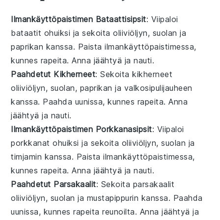
Ilmankäyttöpaistimen Bataattisipsit
: Viipaloi
bataatit ohuiksi ja sekoita oliiviöljyn, suolan ja
paprikan kanssa. Paista ilmankäyttöpaistimessa,
kunnes rapeita. Anna jäähtyä ja nauti.
Paahdetut Kikherneet
: Sekoita kikherneet
oliiviöljyn, suolan, paprikan ja valkosipulijauheen
kanssa. Paahda uunissa, kunnes rapeita. Anna
jäähtyä ja nauti.
Ilmankäyttöpaistimen Porkkanasipsit
: Viipaloi
porkkanat ohuiksi ja sekoita oliiviöljyn, suolan ja
timjamin kanssa. Paista ilmankäyttöpaistimessa,
kunnes rapeita. Anna jäähtyä ja nauti.
Paahdetut Parsakaalit
: Sekoita parsakaalit
oliiviöljyn, suolan ja mustapippurin kanssa. Paahda
uunissa, kunnes rapeita reunoilta. Anna jäähtyä ja