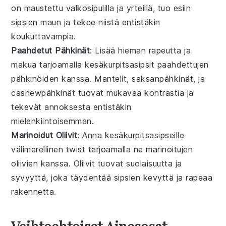
on maustettu
valkosipulilla
ja
yrteillä
, tuo esiin
sipsien maun ja tekee niistä entistäkin
koukuttavampia.
Paahdetut Pähkinät
: Lisää hieman rapeutta ja
makua tarjoamalla
kesäkurpitsasipsit
paahdettujen
pähkinöiden
kanssa.
Mantelit
,
saksanpähkinät
, ja
cashewpähkinät
tuovat mukavaa kontrastia ja
tekevät annoksesta entistäkin
mielenkiintoisemman.
Marinoidut Oliivit
: Anna
kesäkurpitsasipseille
välimerellinen twist tarjoamalla ne
marinoitujen
oliivien
kanssa.
Oliivit
tuovat suolaisuutta ja
syvyyttä, joka täydentää sipsien kevyttä ja rapeaa
rakennetta.