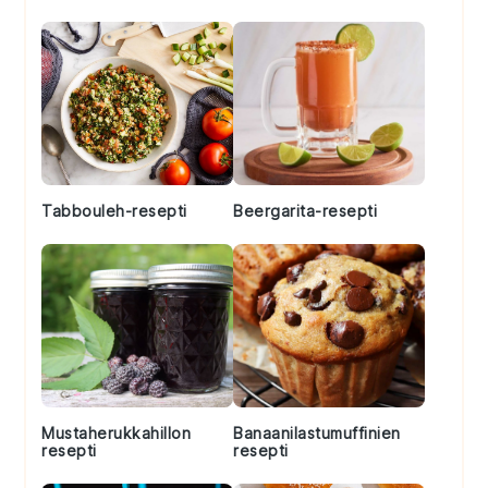
Tabbouleh-resepti
Beergarita-resepti
Mustaherukkahillon
Banaanilastumuffinien
resepti
resepti