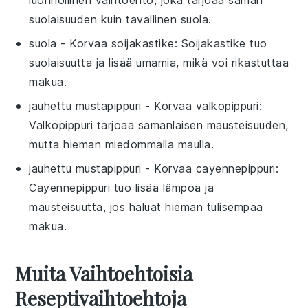
suolaisuuden kuin tavallinen suola.
suola
- Korvaa
soijakastike
: Soijakastike tuo
suolaisuutta ja lisää umamia, mikä voi rikastuttaa
makua.
jauhettu mustapippuri
- Korvaa
valkopippuri
:
Valkopippuri tarjoaa samanlaisen mausteisuuden,
mutta hieman miedommalla maulla.
jauhettu mustapippuri
- Korvaa
cayennepippuri
:
Cayennepippuri tuo lisää lämpöä ja
mausteisuutta, jos haluat hieman tulisempaa
makua.
Muita Vaihtoehtoisia
Reseptivaihtoehtoja