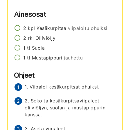
Ainesosat
2
kpl
Kesäkurpitsa
viipaloitu ohuiksi
2
rkl
Oliiviöljy
1
tl
Suola
1
tl
Mustapippuri
jauhettu
Ohjeet
1. Viipaloi kesäkurpitsat ohuiksi.
2. Sekoita kesäkurpitsaviipaleet
oliiviöljyn, suolan ja mustapippurin
kanssa.
3. Aseta viipaleet