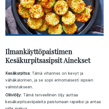
Ilmankäyttöpaistimen
Kesäkurpitsasipsit Ainekset
Kesäkurpitsa
: Tämä vihannes on kevyt ja
vähäkalorinen, ja se sopii erinomaisesti sipsien
valmistukseen.
Oliiviöljy
: Tämä terveellinen öljy auttaa
kesäkurpitsaviipaleita paistumaan rapeiksi ja antaa
niille makua.