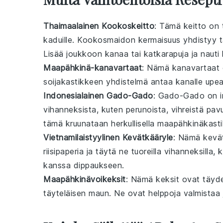
Thaimaalainen Kookoskeitto
: Tämä
keitto
on t
kaduille. Kookosmaidon kermaisuus yhdistyy täy
Lisää joukkoon kanaa tai
katkarapuja
ja nauti 
Maapähkinä-kanavartaat
: Nämä
kanavartaat
soijakastikkeen yhdistelmä antaa kanalle upe
Indonesialainen Gado-Gado
: Gado-Gado on i
vihanneksista
, kuten perunoista, vihreistä pav
tämä kruunataan herkullisella maapähkinäkasti
Vietnamilaistyylinen Kevätkääryle
: Nämä
kevä
riisipaperia ja täytä ne tuoreilla
vihanneksilla
,
k
kanssa dippaukseen.
Maapähkinävoikeksit
: Nämä
keksit
ovat täydel
täyteläisen maun. Ne ovat helppoja valmistaa 