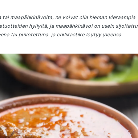
 tai maapähkinävoita, ne voivat olla hieman vieraampia
tuotteiden hyllyltä, ja maapähkinävoi on usein sijoitettu
na tai pullotettuna, ja chilikastike löytyy yleensä