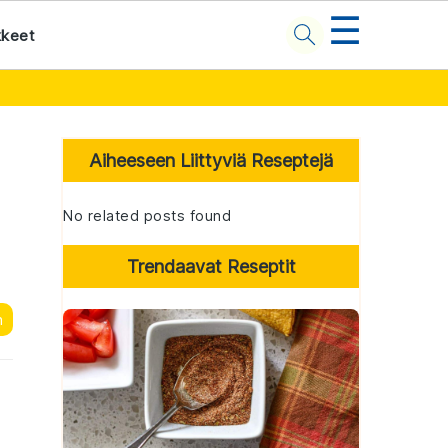
☰
kkeet
Primary
Sidebar
Aiheeseen Liittyviä Reseptejä
No related posts found
Trendaavat Reseptit
n