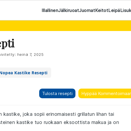
Illallinen
Jälkiruoat
Juomat
Keitot
Leipä
Lisu
pti
ivitetty:
heinä 7, 2025
Nopea Kastike Resepti
Tulosta resepti
Hyppää Kommentoimaa
astike, joka sopii erinomaisesti grillatun lihan tai
teinen kastike tuo ruokaan eksoottista makua ja on