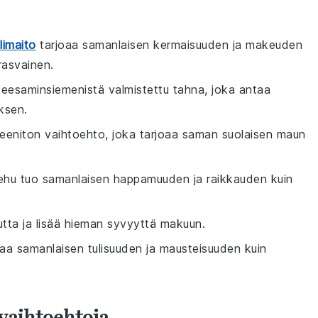
imaito
tarjoaa samanlaisen kermaisuuden ja makeuden
asvainen.
 seesaminsiemenistä valmistettu tahna, joka antaa
ksen.
teeniton vaihtoehto, joka tarjoaa saman suolaisen maun
mehu tuo samanlaisen happamuuden ja raikkauden kuin
tta ja lisää hieman syvyyttä makuun.
joaa samanlaisen tulisuuden ja mausteisuuden kuin
vaihtoehtoja