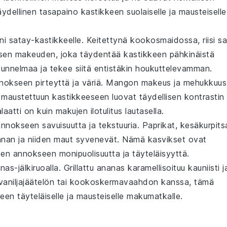
äydellinen tasapaino
kastikkeen
suolaiselle ja mausteiselle
ani
satay-kastikkeelle
. Keitettynä
kookosmaidossa
, riisi s
isen makeuden, joka täydentää
kastikkeen
pähkinäistä
unnelmaa ja tekee siitä entistäkin houkuttelevamman.
okseen pirteyttä ja väriä.
Mango
n makeus ja mehukkuus
i maustettuun
kastikkeeseen
luovat täydellisen kontrastin
laatti
on kuin makujen ilotulitus lautasella.
nnokseen savuisuutta ja tekstuuria.
Paprikat
,
kesäkurpits
pinnan ja niiden maut syvenevät. Nämä
kasvikset
ovat
den annokseen monipuolisuutta ja täyteläisyyttä.
nas-jälkiruoalla
. Grillattu
ananas
karamellisoituu kauniisti j
 vaniljajäätelön tai kookoskermavaahdon kanssa, tämä
keen
täyteläiselle ja mausteiselle makumatkalle.