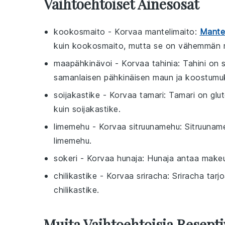
Vaihtoehtoiset Ainesosat
kookosmaito
- Korvaa
mantelimaito
:
Mantel
kuin kookosmaito, mutta se on vähemmän r
maapähkinävoi
- Korvaa
tahinia
: Tahini on
samanlaisen pähkinäisen maun ja koostumu
soijakastike
- Korvaa
tamari
: Tamari on glu
kuin soijakastike.
limemehu
- Korvaa
sitruunamehu
: Sitruuna
limemehu.
sokeri
- Korvaa
hunaja
: Hunaja antaa makeu
chilikastike
- Korvaa
sriracha
: Sriracha tar
chilikastike.
Muita Vaihtoehtoisia Resepti