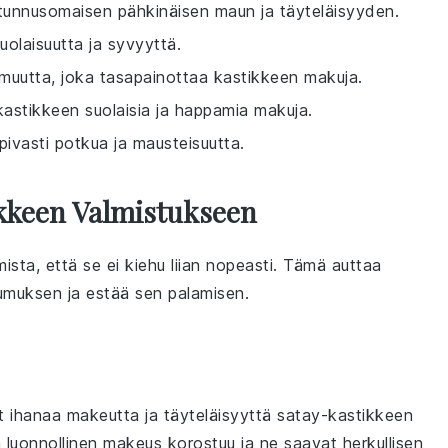
 tunnusomaisen pähkinäisen maun ja täyteläisyyden.
uolaisuutta ja syvyyttä.
amuutta, joka tasapainottaa kastikkeen makuja.
kastikkeen suolaisia ja happamia makuja.
pivasti potkua ja mausteisuutta.
ikkeen Valmistukseen
mista, että se ei kiehu liian nopeasti. Tämä auttaa
muksen ja estää sen palamisen.
 ihanaa makeutta ja täyteläisyyttä
satay-kastikkeen
 luonnollinen makeus korostuu ja ne saavat herkullisen