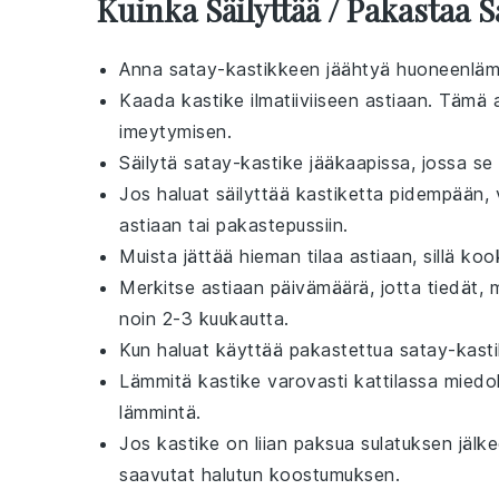
Kuinka Säilyttää / Pakastaa 
Anna
satay-kastikkeen
jäähtyä huoneenlämp
Kaada kastike ilmatiiviiseen astiaan. Tämä
imeytymisen.
Säilytä
satay-kastike
jääkaapissa, jossa se 
Jos haluat säilyttää kastiketta pidempään
astiaan tai pakastepussiin.
Muista jättää hieman tilaa astiaan, sillä
koo
Merkitse astiaan päivämäärä, jotta tiedät, m
noin 2-3 kuukautta.
Kun haluat käyttää pakastettua
satay-kasti
Lämmitä kastike varovasti kattilassa miedoll
lämmintä.
Jos kastike on liian paksua sulatuksen jälke
saavutat halutun koostumuksen.