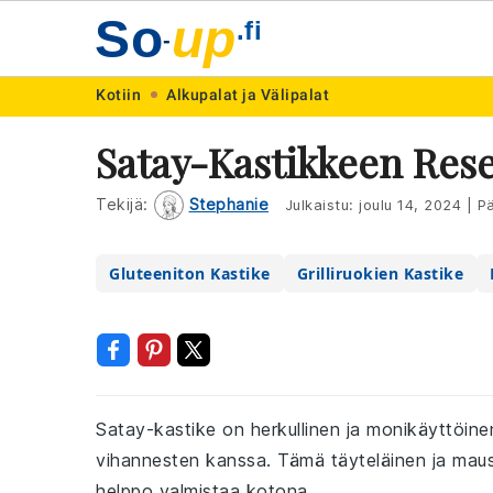
So
up
.fi
-
Skip
Skip
Skip
Skip
Kotiin
Alkupalat ja Välipalat
to
to
to
to
Satay-Kastikkeen Rese
primary
main
primary
footer
navigation
content
sidebar
Tekijä:
Stephanie
Julkaistu:
joulu 14, 2024
|
Pä
Gluteeniton Kastike
Grilliruokien Kastike
Satay-kastike on herkullinen ja monikäyttöinen k
vihannesten kanssa. Tämä täyteläinen ja maus
helppo valmistaa kotona.