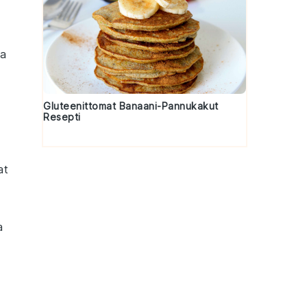
aa
Gluteenittomat Banaani-Pannukakut
Resepti
at
a