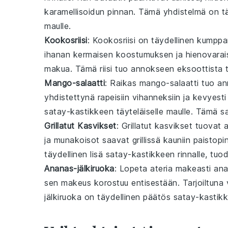
karamellisoidun pinnan. Tämä yhdistelmä on t
maulle.
Kookosriisi
: Kookosriisi on täydellinen kumpp
ihanan kermaisen koostumuksen ja hienovara
makua. Tämä
riisi
tuo annokseen eksoottista t
Mango-salaatti
: Raikas
mango-salaatti
tuo ann
yhdistettynä rapeisiin
vihanneksiin
ja kevyest
satay-kastikkeen
täyteläiselle maulle. Tämä
sa
Grillatut Kasvikset
: Grillatut
kasvikset
tuovat a
ja
munakoisot
saavat grillissä kauniin paisto
täydellinen lisä
satay-kastikkeen
rinnalle, tuo
Ananas-jälkiruoka
: Lopeta ateria makeasti
ana
sen makeus korostuu entisestään. Tarjoiltuna
jälkiruoka
on täydellinen päätös
satay-kastik