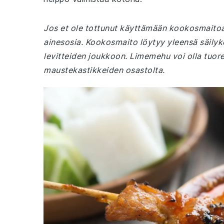
Jos et ole tottunut käyttämään kookosmaitoa
ainesosia. Kookosmaito löytyy yleensä säilyke
levitteiden joukkoon. Limemehu voi olla tuoree
maustekastikkeiden osastolta.