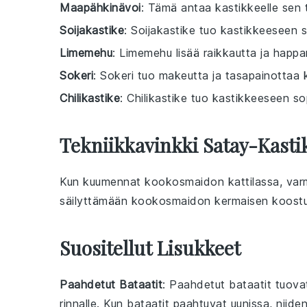
Maapähkinävoi
: Tämä antaa kastikkeelle sen
Soijakastike
: Soijakastike tuo kastikkeeseen s
Limemehu
: Limemehu lisää raikkautta ja happ
Sokeri
: Sokeri tuo makeutta ja tasapainottaa 
Chilikastike
: Chilikastike tuo kastikkeeseen so
Tekniikkavinkki Satay-Kast
Kun kuumennat
kookosmaidon
kattilassa, var
säilyttämään
kookosmaidon
kermaisen koostu
Suositellut Lisukkeet
Paahdetut Bataatit
: Paahdetut
bataatit
tuovat
rinnalle. Kun
bataatit
paahtuvat uunissa, niiden