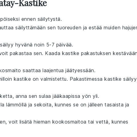
Satay-Kastike
öiseksi ennen säilytystä.
 auttaa säilyttämään sen tuoreuden ja estää muiden hajuje
säilyy hyvänä noin 5-7 päivää.
, voit pakastaa sen. Kaada kastike pakastuksen kestävää
kosmaito
saattaa laajentua jäätyessään.
illoin kastike on valmistettu. Pakastimessa kastike säilyy
ketta
, anna sen sulaa jääkaapissa yön yli.
a lämmöllä ja sekoita, kunnes se on jälleen tasaista ja
en, voit lisätä hieman
kookosmaitoa
tai vettä, kunnes