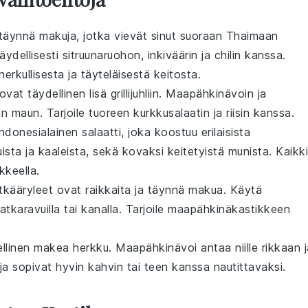
äynnä makuja, jotka vievät sinut suoraan Thaimaan
dellisesti sitruunaruohon, inkiväärin ja chilin kanssa.
herkullisesta ja täyteläisestä
keitosta
.
ovat täydellinen lisä grillijuhliin. Maapähkinävoin ja
an maun. Tarjoile tuoreen
kurkkusalaatin
ja
riisin
kanssa.
ndonesialainen
salaatti
, joka koostuu erilaisista
uista ja kaaleista, sekä kovaksi keitetyistä
munista
. Kaikki
kkeella.
tkääryleet
ovat raikkaita ja täynnä makua. Käytä
atkaravuilla
tai
kanalla
. Tarjoile maapähkinäkastikkeen
linen makea herkku. Maapähkinävoi antaa niille rikkaan j
ja sopivat hyvin kahvin tai
teen
kanssa nautittavaksi.