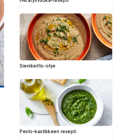
Herätysvuoka-resepti
Sienikeitto-ohje
Pesto-kastikkeen resepti