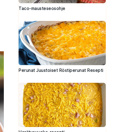
Taco-mausteseosohje
Perunat Juustoiset Röstiperunat Resepti