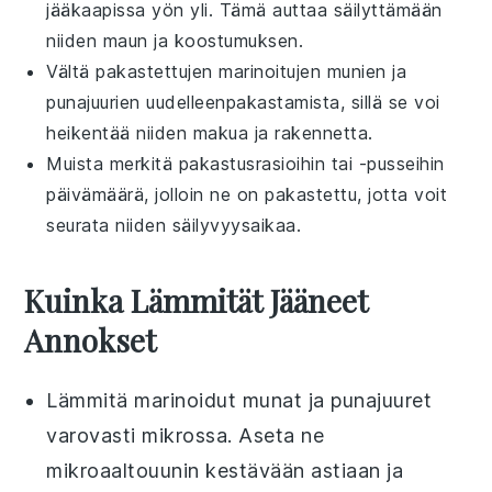
jääkaapissa yön yli. Tämä auttaa säilyttämään
niiden maun ja koostumuksen.
Vältä pakastettujen
marinoitujen munien
ja
punajuurien
uudelleenpakastamista, sillä se voi
heikentää niiden makua ja rakennetta.
Muista merkitä pakastusrasioihin tai -pusseihin
päivämäärä, jolloin ne on pakastettu, jotta voit
seurata niiden säilyvyysaikaa.
Kuinka Lämmität Jääneet
Annokset
Lämmitä
marinoidut munat
ja
punajuuret
varovasti mikrossa. Aseta ne
mikroaaltouunin kestävään astiaan ja