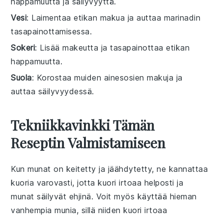
happamuutta ja säilyvyyttä.
Vesi
: Laimentaa etikan makua ja auttaa marinadin
tasapainottamisessa.
Sokeri
: Lisää makeutta ja tasapainottaa etikan
happamuutta.
Suola
: Korostaa muiden ainesosien makuja ja
auttaa säilyvyydessä.
Tekniikkavinkki Tämän
Reseptin Valmistamiseen
Kun
munat
on keitetty ja jäähdytetty, ne kannattaa
kuoria varovasti, jotta kuori irtoaa helposti ja
munat
säilyvät ehjinä. Voit myös käyttää hieman
vanhempia
munia
, sillä niiden kuori irtoaa