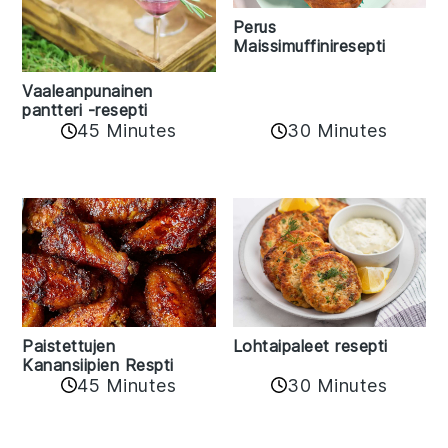
Perus
Maissimuffiniresepti
Vaaleanpunainen
pantteri -resepti
45 Minutes
30 Minutes
Paistettujen
Lohtaipaleet resepti
Kanansiipien Respti
45 Minutes
30 Minutes