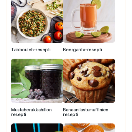
Tabbouleh-resepti
Beergarita-resepti
Mustaherukkahillon
Banaanilastumuffinien
resepti
resepti