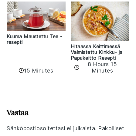
Kuuma Maustettu Tee -
resepti
Hitaassa Keittimessä
Valmistettu Kinkku- ja
Papukeitto Resepti
8 Hours 15
15 Minutes
Minutes
Reader
Interactions
Vastaa
Sähköpostiosoitettasi ei julkaista.
Pakolliset