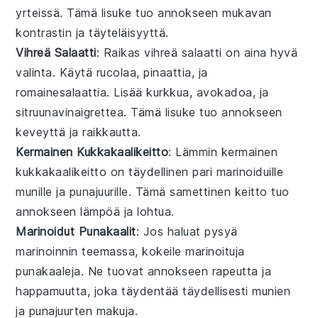
yrteissä
. Tämä
lisuke
tuo annokseen
mukavan
kontrastin
ja
täyteläisyyttä
.
Vihreä Salaatti
: Raikas
vihreä salaatti
on aina hyvä
valinta. Käytä
rucolaa
,
pinaattia
, ja
romainesalaattia
. Lisää
kurkkua
,
avokadoa
, ja
sitruunavinaigrette
a. Tämä
lisuke
tuo annokseen
keveyttä
ja
raikkautta
.
Kermainen Kukkakaalikeitto
: Lämmin
kermainen
kukkakaalikeitto
on täydellinen pari marinoiduille
munille ja punajuurille. Tämä
samettinen
keitto
tuo
annokseen
lämpöä
ja
lohtua
.
Marinoidut Punakaalit
: Jos haluat pysyä
marinoinnin
teemassa, kokeile
marinoituja
punakaaleja
. Ne tuovat annokseen
rapeutta
ja
happamuutta
, joka täydentää täydellisesti
munien
ja
punajuurten
makuja.