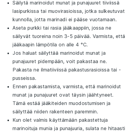
Säilytä
marinoidut munat
ja
punajuuret
tiiviissä
lasipurkissa tai muovirasioissa, jotka sulkeutuvat
kunnolla, jotta marinadi ei pääse vuotamaan.
Aseta purkki tai rasia jääkaappiin, jossa ne
säilyvät tuoreina noin 3-5 päivää. Varmista, että
jääkaapin lämpötila on alle 4 °C.
Jos haluat säilyttää
marinoidut munat
ja
punajuuret
pidempään, voit pakastaa ne.
Pakasta ne ilmatiiviissä pakastusrasioissa tai -
pusseissa.
Ennen pakastamista, varmista, että
marinoidut
munat
ja
punajuuret
ovat täysin jäähtyneet.
Tämä estää jääkiteiden muodostumisen ja
säilyttää niiden rakenteen paremmin.
Kun olet valmis käyttämään pakastettuja
marinoituja munia
ja
punajuuria
, sulata ne hitaasti