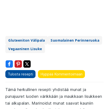
Gluteeniton Välipala
Suomalainen Perinneruoka
Vegaaninen Lisuke
Tulosta resepti
Hyppää Kommentoimaan
Tämä herkullinen resepti yhdistää munat ja
punajuuret luoden värikkään ja maukkaan lisukkeen
tai alkupalan. Marinoidut munat saavat kauniin