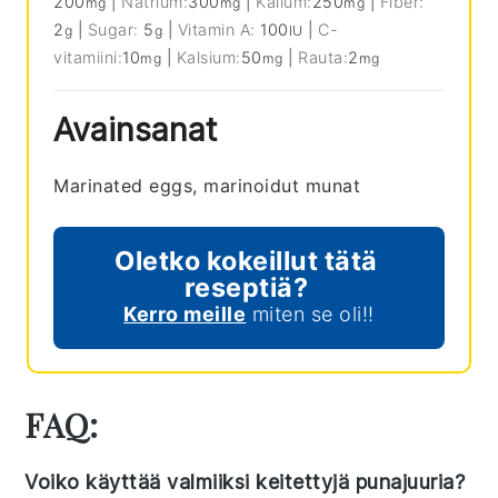
200
|
Natrium:
300
|
Kalium:
250
|
Fiber:
mg
mg
mg
2
|
Sugar:
5
|
Vitamin A:
100
|
C-
g
g
IU
vitamiini:
10
|
Kalsium:
50
|
Rauta:
2
mg
mg
mg
Avainsanat
Marinated eggs, marinoidut munat
Oletko kokeillut tätä
reseptiä?
Kerro meille
miten se oli!!
FAQ:
Voiko käyttää valmiiksi keitettyjä punajuuria?