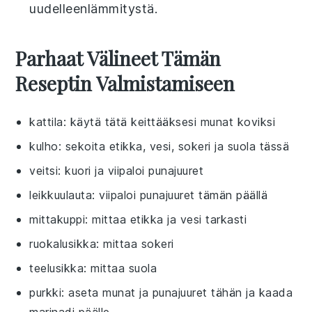
uudelleenlämmitystä.
Parhaat Välineet Tämän
Reseptin Valmistamiseen
kattila
: käytä tätä keittääksesi munat koviksi
kulho
: sekoita etikka, vesi, sokeri ja suola tässä
veitsi
: kuori ja viipaloi punajuuret
leikkuulauta
: viipaloi punajuuret tämän päällä
mittakuppi
: mittaa etikka ja vesi tarkasti
ruokalusikka
: mittaa sokeri
teelusikka
: mittaa suola
purkki
: aseta munat ja punajuuret tähän ja kaada
marinadi päälle