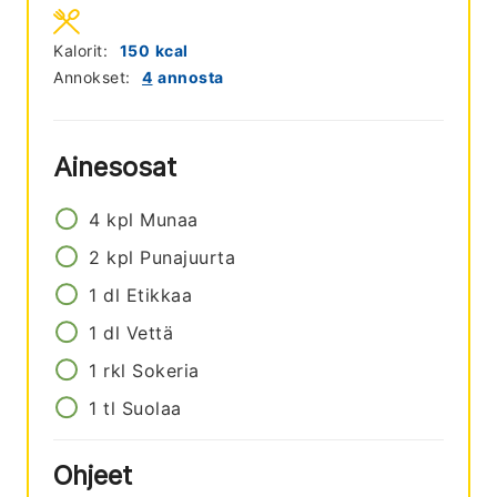
Kalorit:
150
kcal
Annokset:
4
annosta
Ainesosat
4
kpl
Munaa
2
kpl
Punajuurta
1
dl
Etikkaa
1
dl
Vettä
1
rkl
Sokeria
1
tl
Suolaa
Ohjeet