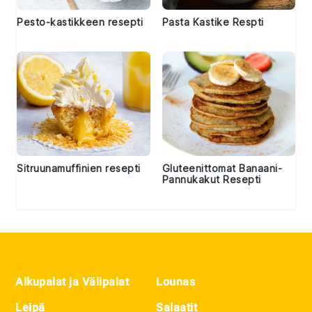
Pesto-kastikkeen resepti
Pasta Kastike Respti
Sitruunamuffinien resepti
Gluteenittomat Banaani-
Pannukakut Resepti
Footer
Alkupalat ja Välipalat
Lounas
Leipä
Salaatit