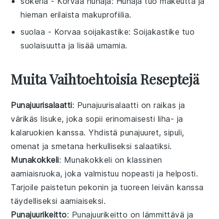
sokeria
- Korvaa
hunaja
: Hunaja tuo makeutta ja
hieman erilaista makuprofiilia.
suolaa
- Korvaa
soijakastike
: Soijakastike tuo
suolaisuutta ja lisää umamia.
Muita Vaihtoehtoisia Reseptejä
Punajuurisalaatti
: Punajuurisalaatti on raikas ja
värikäs lisuke, joka sopii erinomaisesti
liha
- ja
kalaruokien
kanssa. Yhdistä
punajuuret
,
sipuli
,
omenat
ja
smetana
herkulliseksi salaatiksi.
Munakokkeli
: Munakokkeli on klassinen
aamiaisruoka, joka valmistuu nopeasti ja helposti.
Tarjoile
paistetun pekonin
ja
tuoreen leivän
kanssa
täydelliseksi aamiaiseksi.
Punajuurikeitto
: Punajuurikeitto on lämmittävä ja