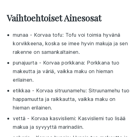
Vaihtoehtoiset Ainesosat
munaa
- Korvaa
tofu
: Tofu voi toimia hyvänä
korvikkeena, koska se imee hyvin makuja ja sen
rakenne on samankaltainen.
punajuurta
- Korvaa
porkkana
: Porkkana tuo
makeutta ja väriä, vaikka maku on hieman
erilainen.
etikkaa
- Korvaa
sitruunamehu
: Sitruunamehu tuo
happamuutta ja raikkautta, vaikka maku on
hieman erilainen.
vettä
- Korvaa
kasvisliemi
: Kasvisliemi tuo lisää
makua ja syvyyttä marinadiin.