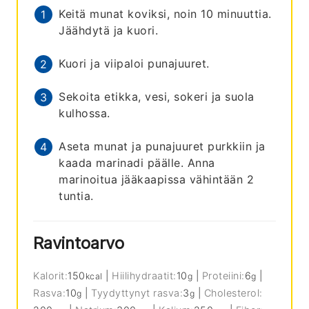
Keitä munat koviksi, noin 10 minuuttia.
Jäähdytä ja kuori.
Kuori ja viipaloi punajuuret.
Sekoita etikka, vesi, sokeri ja suola
kulhossa.
Aseta munat ja punajuuret purkkiin ja
kaada marinadi päälle. Anna
marinoitua jääkaapissa vähintään 2
tuntia.
Ravintoarvo
Kalorit:
150
|
Hiilihydraatit:
10
|
Proteiini:
6
|
kcal
g
g
Rasva:
10
|
Tyydyttynyt rasva:
3
|
Cholesterol:
g
g