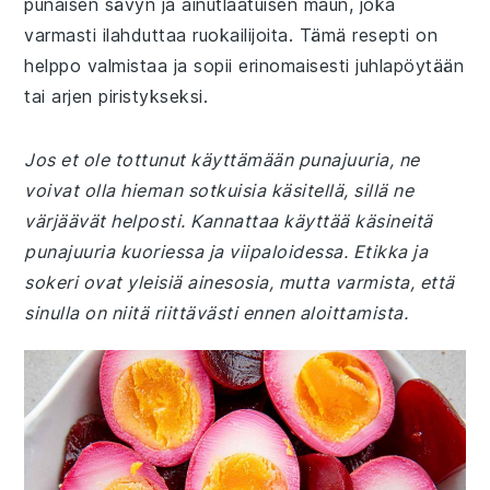
punaisen sävyn ja ainutlaatuisen maun, joka
varmasti ilahduttaa ruokailijoita. Tämä resepti on
helppo valmistaa ja sopii erinomaisesti juhlapöytään
tai arjen piristykseksi.
Jos et ole tottunut käyttämään punajuuria, ne
voivat olla hieman sotkuisia käsitellä, sillä ne
värjäävät helposti. Kannattaa käyttää käsineitä
punajuuria kuoriessa ja viipaloidessa. Etikka ja
sokeri ovat yleisiä ainesosia, mutta varmista, että
sinulla on niitä riittävästi ennen aloittamista.