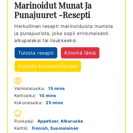
Marinoidut Munat Ja
Punajuuret -resepti
Herkullinen resepti marinoiduista munista
ja punajuurista, joka sopii erinomaisesti
alkupalaksi tai lisukkeeksi.
Tulosta resepti
Kiinnitä tämä
Hyppää kommentoimaan
minutes
Valmisteluaika:
15
mins
minutes
Keittoaika:
10
mins
minutes
Kokonaisaika:
25
mins
Ruokalaji:
Appetizer, Alkuruoka
Keittiö:
Finnish, Suomalainen