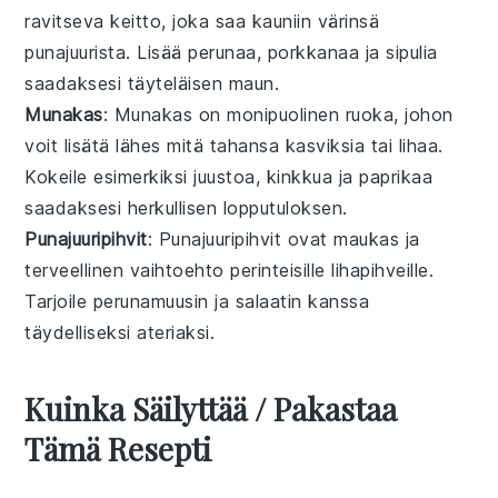
ravitseva
keitto
, joka saa kauniin värinsä
punajuurista. Lisää
perunaa
,
porkkanaa
ja
sipulia
saadaksesi täyteläisen maun.
Munakas
: Munakas on monipuolinen ruoka, johon
voit lisätä lähes mitä tahansa
kasviksia
tai
lihaa
.
Kokeile esimerkiksi
juustoa
,
kinkkua
ja
paprikaa
saadaksesi herkullisen lopputuloksen.
Punajuuripihvit
: Punajuuripihvit ovat maukas ja
terveellinen vaihtoehto perinteisille
lihapihveille
.
Tarjoile
perunamuusin
ja
salaatin
kanssa
täydelliseksi ateriaksi.
Kuinka Säilyttää / Pakastaa
Tämä Resepti