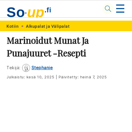
☰
So
up
.fi
-
Skip
Skip
Skip
Skip
Kotiin
Alkupalat ja Välipalat
to
to
to
to
Marinoidut Munat Ja
primary
main
primary
footer
Punajuuret -resepti
navigation
content
sidebar
Tekijä:
Stephanie
Julkaistu:
kesä 10, 2025
|
Päivitetty:
heinä 7, 2025