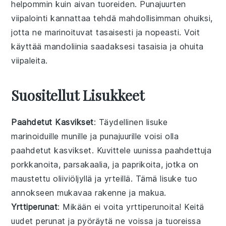
helpommin kuin aivan tuoreiden.
Punajuurten
viipalointi kannattaa tehdä mahdollisimman ohuiksi,
jotta ne marinoituvat tasaisesti ja nopeasti. Voit
käyttää mandoliinia saadaksesi tasaisia ja ohuita
viipaleita.
Suositellut Lisukkeet
Paahdetut Kasvikset
: Täydellinen
lisuke
marinoiduille munille ja punajuurille voisi olla
paahdetut kasvikset
. Kuvittele
uunissa
paahdettuja
porkkanoita
,
parsakaalia
, ja
paprikoita
, jotka on
maustettu
oliiviöljyllä
ja
yrteillä
. Tämä
lisuke
tuo
annokseen mukavaa
rakenne
ja
makua
.
Yrttiperunat
: Mikään ei voita
yrttiperunoita
! Keitä
uudet perunat
ja pyöräytä ne
voissa
ja tuoreissa