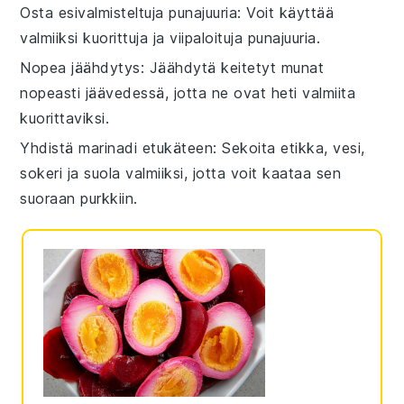
Osta esivalmisteltuja punajuuria
: Voit käyttää
valmiiksi kuorittuja ja viipaloituja
punajuuria
.
Nopea jäähdytys
: Jäähdytä keitetyt
munat
nopeasti jäävedessä, jotta ne ovat heti valmiita
kuorittaviksi.
Yhdistä marinadi etukäteen
: Sekoita
etikka
,
vesi
,
sokeri
ja
suola
valmiiksi, jotta voit kaataa sen
suoraan purkkiin.