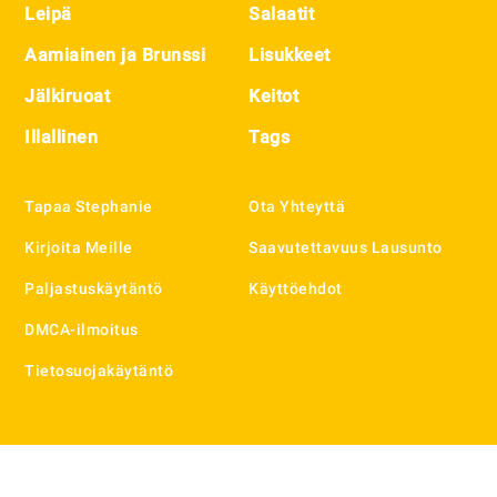
Leipä
Salaatit
Aamiainen ja Brunssi
Lisukkeet
Jälkiruoat
Keitot
Illallinen
Tags
Tapaa Stephanie
Ota Yhteyttä
Kirjoita Meille
Saavutettavuus Lausunto
Paljastuskäytäntö
Käyttöehdot
DMCA-ilmoitus
Tietosuojakäytäntö