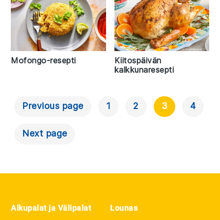
Mofongo-resepti
Kiitospäivän
kalkkunaresepti
Previous page
1
2
3
4
Artikkelien
Selaus
Next page
Footer
Alkupalat ja Välipalat
Lounas