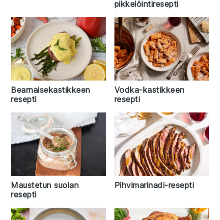
pikkelöintiresepti
Bearnaisekastikkeen
Vodka-kastikkeen
resepti
resepti
Maustetun suolan
Pihvimarinadi-resepti
resepti