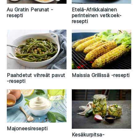
Au Gratin Perunat -
Etelä-Afrikkalainen
resepti
perinteinen vetkoek-
resepti
Paahdetut vihreät pavut
Maissia Grillissä -resepti
-resepti
Majoneesiresepti
Kesäkurpitsa-