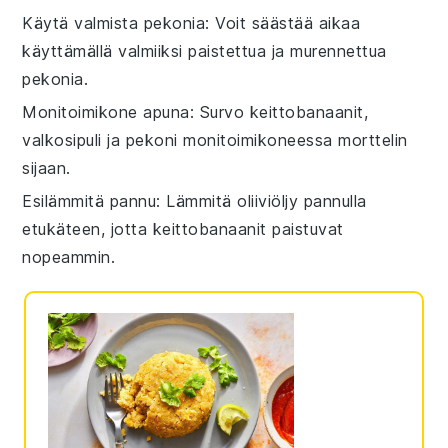
Käytä valmista pekonia
: Voit säästää aikaa
käyttämällä valmiiksi paistettua ja murennettua
pekonia
.
Monitoimikone apuna
: Survo
keittobanaanit
,
valkosipuli
ja
pekoni
monitoimikoneessa morttelin
sijaan.
Esilämmitä pannu
: Lämmitä
oliiviöljy
pannulla
etukäteen, jotta
keittobanaanit
paistuvat
nopeammin.