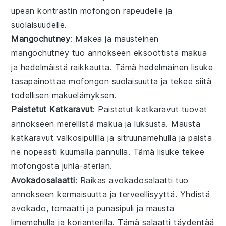
upean kontrastin
mofongon
rapeudelle ja
suolaisuudelle.
Mangochutney
: Makea ja mausteinen
mangochutney
tuo annokseen eksoottista makua
ja hedelmäistä raikkautta. Tämä
hedelmäinen
lisuke
tasapainottaa
mofongon
suolaisuutta ja tekee siitä
todellisen makuelämyksen.
Paistetut Katkaravut
: Paistetut
katkaravut
tuovat
annokseen merellistä makua ja luksusta. Mausta
katkaravut
valkosipulilla ja
sitruunamehulla
ja paista
ne nopeasti kuumalla pannulla. Tämä lisuke tekee
mofongosta
juhla-aterian.
Avokadosalaatti
: Raikas
avokadosalaatti
tuo
annokseen kermaisuutta ja terveellisyyttä. Yhdistä
avokado
,
tomaatti
ja
punasipuli
ja mausta
limemehulla
ja
korianterilla
. Tämä
salaatti
täydentää