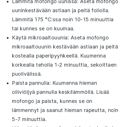
Lämmitä
mofongo
uunissa: Aseta
mofongo
uuninkestävään astiaan ja peitä foliolla.
Lämmitä 175 °C:ssa noin 10-15 minuuttia
tai kunnes se on kuumaa.
Käytä mikroaaltouunia: Aseta
mofongo
mikroaaltouunin kestävään astiaan ja peitä
kostealla paperipyyhkeellä. Kuumenna
korkealla teholla 1-2 minuuttia, sekoittaen
puolivälissä.
Paista pannulla: Kuumenna hieman
oliiviöljyä
pannulla keskilämmöllä. Lisää
mofongo
ja paista, kunnes se on
lämmennyt ja saanut hieman rapeutta, noin
5-7 minuuttia.