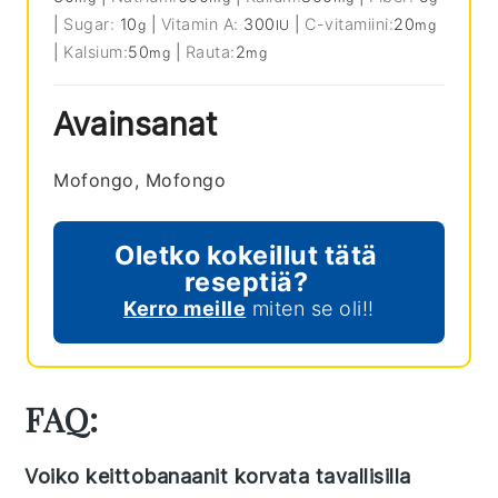
|
Sugar:
10
|
Vitamin A:
300
|
C-vitamiini:
20
g
IU
mg
|
Kalsium:
50
|
Rauta:
2
mg
mg
Avainsanat
Mofongo, Mofongo
Oletko kokeillut tätä
reseptiä?
Kerro meille
miten se oli!!
FAQ:
Voiko keittobanaanit korvata tavallisilla