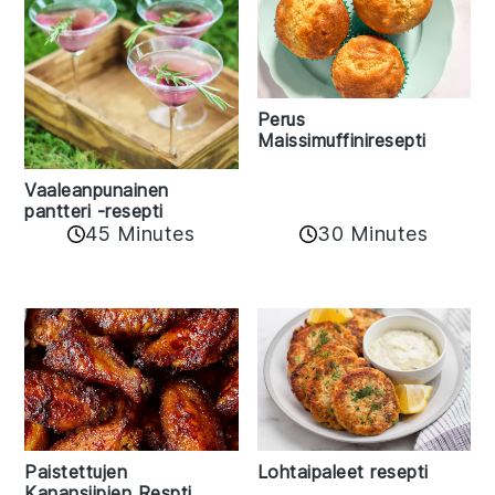
Perus
Maissimuffiniresepti
Vaaleanpunainen
pantteri -resepti
45 Minutes
30 Minutes
Paistettujen
Lohtaipaleet resepti
Kanansiipien Respti