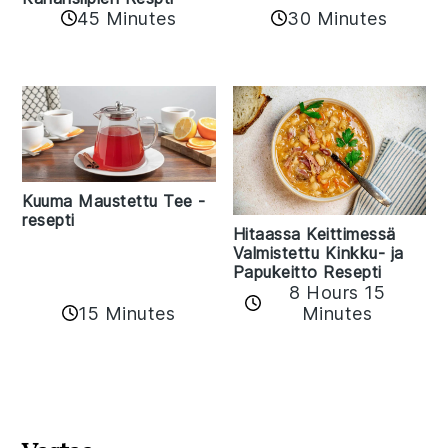
45 Minutes
30 Minutes
Kuuma Maustettu Tee -
resepti
Hitaassa Keittimessä
Valmistettu Kinkku- ja
Papukeitto Resepti
8 Hours 15
15 Minutes
Minutes
Reader
Interactions