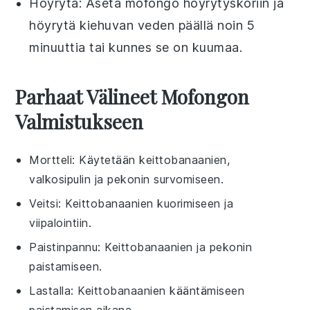
Höyrytä: Aseta
mofongo
höyrytyskoriin ja
höyrytä kiehuvan veden päällä noin 5
minuuttia tai kunnes se on kuumaa.
Parhaat Välineet Mofongon
Valmistukseen
Mortteli
: Käytetään keittobanaanien,
valkosipulin ja pekonin survomiseen.
Veitsi
: Keittobanaanien kuorimiseen ja
viipalointiin.
Paistinpannu
: Keittobanaanien ja pekonin
paistamiseen.
Lastalla
: Keittobanaanien kääntämiseen
paistamisen aikana.