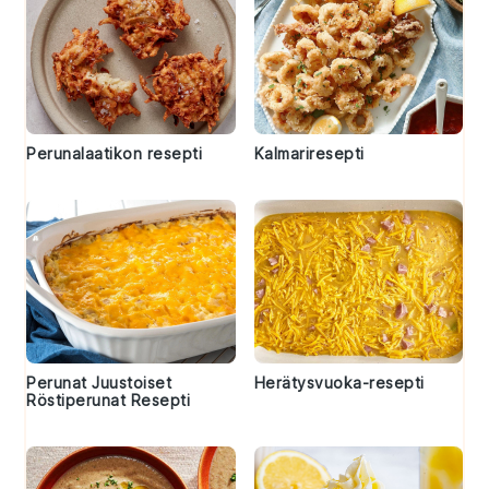
Perunalaatikon resepti
Kalmariresepti
Perunat Juustoiset
Herätysvuoka-resepti
Röstiperunat Resepti