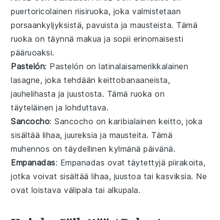
puertoricolainen
riisiruoka, joka valmistetaan
porsaankyljyksistä
,
pavuista
ja
mausteista
. Tämä
ruoka on täynnä makua ja sopii erinomaisesti
pääruoaksi
.
Pastelón
: Pastelón on
latinalaisamerikkalainen
lasagne
, joka tehdään
keittobanaaneista
,
jauhelihasta
ja
juustosta
. Tämä ruoka on
täyteläinen ja lohduttava.
Sancocho
: Sancocho on
karibialainen
keitto
, joka
sisältää
lihaa
,
juureksia
ja
mausteita
. Tämä
muhennos
on täydellinen kylmänä päivänä.
Empanadas
: Empanadas ovat
täytettyjä piirakoita
,
jotka voivat sisältää
lihaa
,
juustoa
tai
kasviksia
. Ne
ovat loistava
välipala
tai
alkupala
.