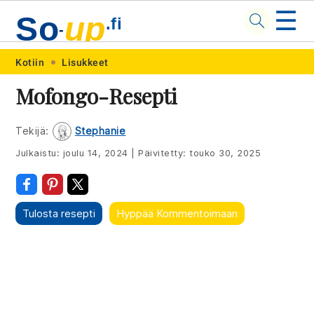
☰
So
up
.fi
-
Skip
Skip
Skip
Skip
Kotiin
Lisukkeet
to
to
to
to
Mofongo-Resepti
primary
main
primary
footer
navigation
content
sidebar
Tekijä:
Stephanie
Julkaistu:
joulu 14, 2024
|
Päivitetty:
touko 30, 2025
Tulosta resepti
Hyppää Kommentoimaan