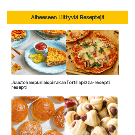
Primary
Aiheeseen Liittyviä Reseptejä
Sidebar
Juustohampurilaispiirakan
Tortillapizza-resepti
resepti