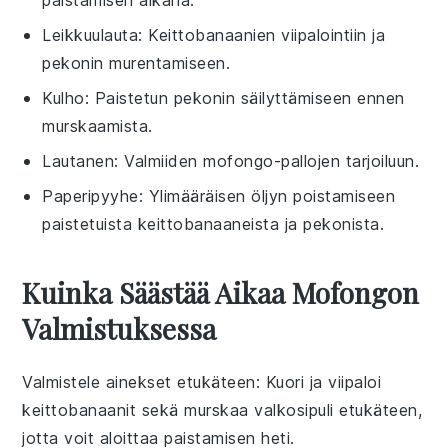
Leikkuulauta
: Keittobanaanien viipalointiin ja
pekonin murentamiseen.
Kulho
: Paistetun pekonin säilyttämiseen ennen
murskaamista.
Lautanen
: Valmiiden mofongo-pallojen tarjoiluun.
Paperipyyhe
: Ylimääräisen öljyn poistamiseen
paistetuista keittobanaaneista ja pekonista.
Kuinka Säästää Aikaa Mofongon
Valmistuksessa
Valmistele ainekset etukäteen
: Kuori ja viipaloi
keittobanaanit
sekä murskaa
valkosipuli
etukäteen,
jotta voit aloittaa
paistamisen
heti.