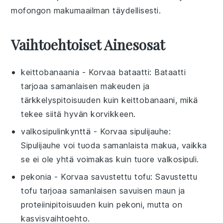
mofongon
makumaailman täydellisesti.
Vaihtoehtoiset Ainesosat
keittobanaania
- Korvaa
bataatti
: Bataatti
tarjoaa samanlaisen makeuden ja
tärkkelyspitoisuuden kuin keittobanaani, mikä
tekee siitä hyvän korvikkeen.
valkosipulinkynttä
- Korvaa
sipulijauhe
:
Sipulijauhe voi tuoda samanlaista makua, vaikka
se ei ole yhtä voimakas kuin tuore valkosipuli.
pekonia
- Korvaa
savustettu tofu
: Savustettu
tofu tarjoaa samanlaisen savuisen maun ja
proteiinipitoisuuden kuin pekoni, mutta on
kasvisvaihtoehto.