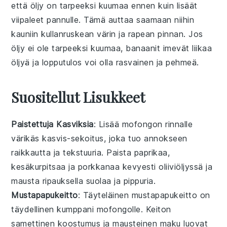
että öljy on tarpeeksi kuumaa ennen kuin lisäät
viipaleet pannulle. Tämä auttaa saamaan niihin
kauniin
kullanruskean
värin ja rapean pinnan. Jos
öljy ei ole tarpeeksi kuumaa, banaanit imevät liikaa
öljyä ja lopputulos voi olla rasvainen ja pehmeä.
Suositellut Lisukkeet
Paistettuja Kasviksia
: Lisää
mofongon
rinnalle
värikäs
kasvis
-sekoitus, joka tuo annokseen
raikkautta ja tekstuuria. Paista
paprikaa
,
kesäkurpitsaa
ja
porkkanaa
kevyesti oliiviöljyssä ja
mausta ripauksella
suolaa
ja
pippuria
.
Mustapapukeitto
: Täyteläinen
mustapapukeitto
on
täydellinen kumppani
mofongolle
. Keiton
samettinen koostumus ja mausteinen maku luovat