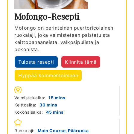
Mofongo-Resepti
Mofongo on perinteinen puertoricolainen
ruokalaji, joka valmistetaan paistetuista
keittobanaaneista, valkosipulista ja
pekonista.
Tulosta resepti
Kiinnitä tämä
Hyppää kommentoimaan
minutes
Valmisteluaika:
15
mins
minutes
Keittoaika:
30
mins
minutes
Kokonaisaika:
45
mins
Ruokalaji:
Main Course, Pääruoka