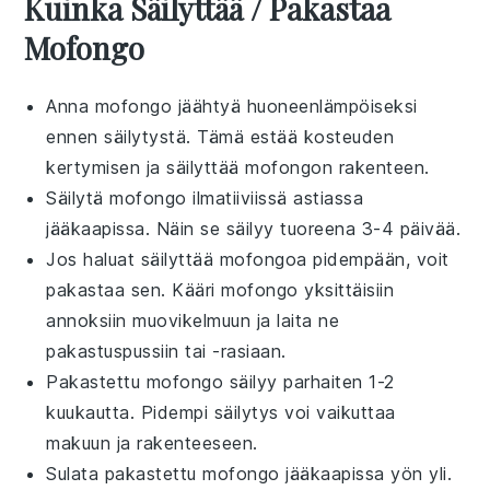
Kuinka Säilyttää / Pakastaa
Mofongo
Anna
mofongo
jäähtyä huoneenlämpöiseksi
ennen säilytystä. Tämä estää kosteuden
kertymisen ja säilyttää
mofongon
rakenteen.
Säilytä
mofongo
ilmatiiviissä astiassa
jääkaapissa. Näin se säilyy tuoreena 3-4 päivää.
Jos haluat säilyttää
mofongoa
pidempään, voit
pakastaa sen. Kääri
mofongo
yksittäisiin
annoksiin muovikelmuun ja laita ne
pakastuspussiin tai -rasiaan.
Pakastettu
mofongo
säilyy parhaiten 1-2
kuukautta. Pidempi säilytys voi vaikuttaa
makuun ja rakenteeseen.
Sulata pakastettu
mofongo
jääkaapissa yön yli.