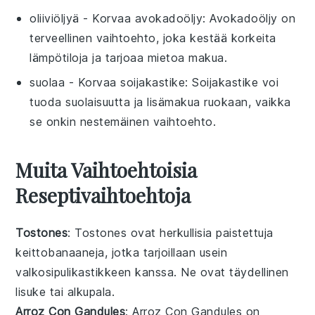
oliiviöljyä
- Korvaa
avokadoöljy
: Avokadoöljy on
terveellinen vaihtoehto, joka kestää korkeita
lämpötiloja ja tarjoaa mietoa makua.
suolaa
- Korvaa
soijakastike
: Soijakastike voi
tuoda suolaisuutta ja lisämakua ruokaan, vaikka
se onkin nestemäinen vaihtoehto.
Muita Vaihtoehtoisia
Reseptivaihtoehtoja
Tostones
: Tostones ovat herkullisia
paistettuja
keittobanaaneja
, jotka tarjoillaan usein
valkosipulikastikkeen
kanssa. Ne ovat täydellinen
lisuke tai
alkupala
.
Arroz Con Gandules
: Arroz Con Gandules on