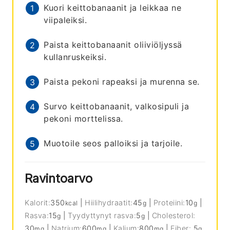
Kuori keittobanaanit ja leikkaa ne
viipaleiksi.
Paista keittobanaanit oliiviöljyssä
kullanruskeiksi.
Paista pekoni rapeaksi ja murenna se.
Survo keittobanaanit, valkosipuli ja
pekoni morttelissa.
Muotoile seos palloiksi ja tarjoile.
Ravintoarvo
Kalorit:
350
|
Hiilihydraatit:
45
|
Proteiini:
10
|
kcal
g
g
Rasva:
15
|
Tyydyttynyt rasva:
5
|
Cholesterol:
g
g
30
|
Natrium:
600
|
Kalium:
800
|
Fiber:
5
mg
mg
mg
g