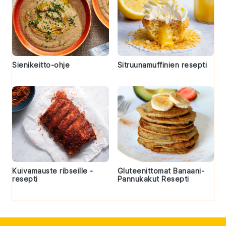
Sienikeitto-ohje
Sitruunamuffinien resepti
Kuivamauste ribseille -
Gluteenittomat Banaani-
resepti
Pannukakut Resepti