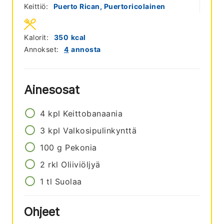
Keittiö:
Puerto Rican, Puertoricolainen
Kalorit:
350
kcal
Annokset:
4
annosta
Ainesosat
4
kpl
Keittobanaania
3
kpl
Valkosipulinkynttä
100
g
Pekonia
2
rkl
Oliiviöljyä
1
tl
Suolaa
Ohjeet