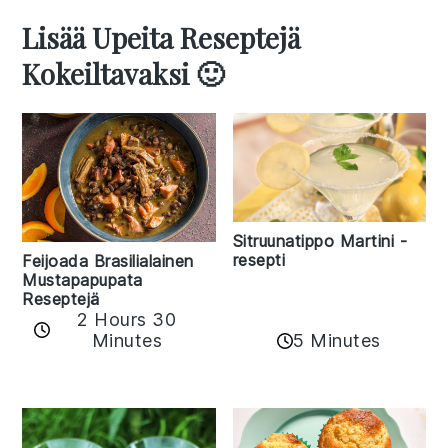
Lisää Upeita Reseptejä
Kokeiltavaksi 🙂
Sitruunatippo Martini -
resepti
Feijoada Brasilialainen
Mustapapupata
Reseptejä
2 Hours 30
Minutes
5 Minutes