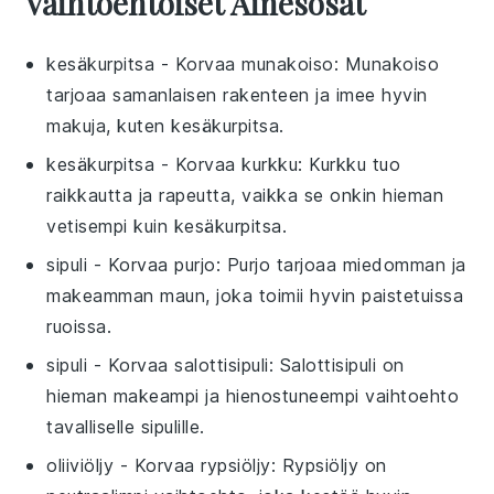
Vaihtoehtoiset Ainesosat
kesäkurpitsa
- Korvaa
munakoiso
: Munakoiso
tarjoaa samanlaisen rakenteen ja imee hyvin
makuja, kuten kesäkurpitsa.
kesäkurpitsa
- Korvaa
kurkku
: Kurkku tuo
raikkautta ja rapeutta, vaikka se onkin hieman
vetisempi kuin kesäkurpitsa.
sipuli
- Korvaa
purjo
: Purjo tarjoaa miedomman ja
makeamman maun, joka toimii hyvin paistetuissa
ruoissa.
sipuli
- Korvaa
salottisipuli
: Salottisipuli on
hieman makeampi ja hienostuneempi vaihtoehto
tavalliselle sipulille.
oliiviöljy
- Korvaa
rypsiöljy
: Rypsiöljy on