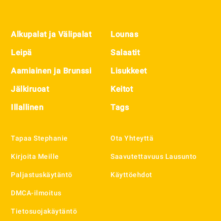
Footer
Alkupalat ja Välipalat
Lounas
Leipä
Salaatit
Aamiainen ja Brunssi
Lisukkeet
Jälkiruoat
Keitot
Illallinen
Tags
Tapaa Stephanie
Ota Yhteyttä
Kirjoita Meille
Saavutettavuus Lausunto
Paljastuskäytäntö
Käyttöehdot
DMCA-ilmoitus
Tietosuojakäytäntö