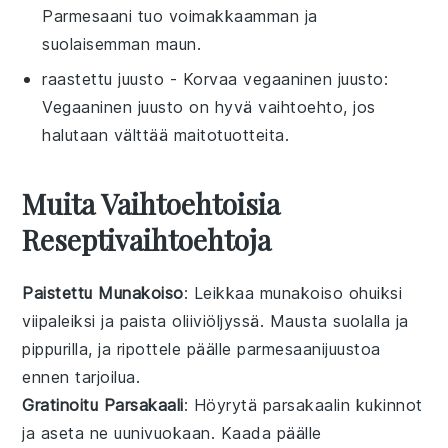
Parmesaani tuo voimakkaamman ja
suolaisemman maun.
raastettu juusto
- Korvaa
vegaaninen juusto
:
Vegaaninen juusto on hyvä vaihtoehto, jos
halutaan välttää maitotuotteita.
Muita Vaihtoehtoisia
Reseptivaihtoehtoja
Paistettu Munakoiso
: Leikkaa munakoiso ohuiksi
viipaleiksi ja paista oliiviöljyssä. Mausta suolalla ja
pippurilla, ja ripottele päälle parmesaanijuustoa
ennen tarjoilua.
Gratinoitu Parsakaali
: Höyrytä parsakaalin kukinnot
ja aseta ne uunivuokaan. Kaada päälle