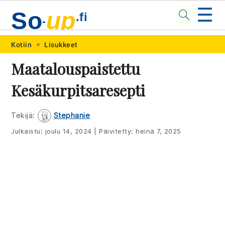
☰
So
up
.fi
-
Skip
Skip
Skip
Skip
Kotiin
Lisukkeet
to
to
to
to
Maatalouspaistettu
primary
main
primary
footer
Kesäkurpitsaresepti
navigation
content
sidebar
Tekijä:
Stephanie
Julkaistu:
joulu 14, 2024
|
Päivitetty:
heinä 7, 2025