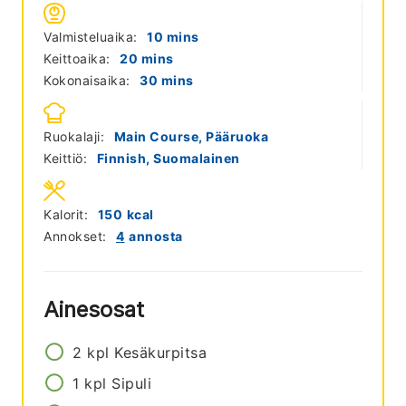
minutes
Valmisteluaika:
10
mins
minutes
Keittoaika:
20
mins
minutes
Kokonaisaika:
30
mins
Ruokalaji:
Main Course, Pääruoka
Keittiö:
Finnish, Suomalainen
Kalorit:
150
kcal
Annokset:
4
annosta
Ainesosat
2
kpl
Kesäkurpitsa
1
kpl
Sipuli