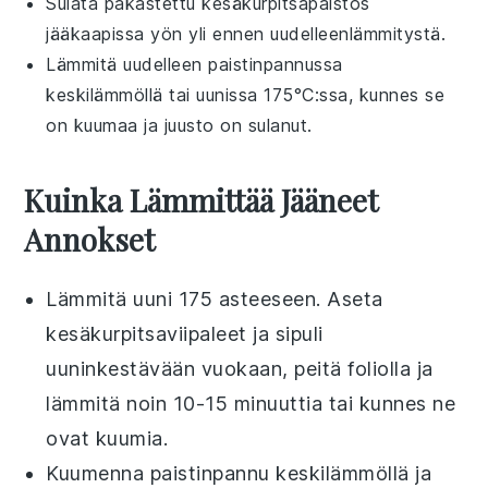
Sulata pakastettu
kesäkurpitsapaistos
jääkaapissa yön yli ennen uudelleenlämmitystä.
Lämmitä uudelleen
paistinpannussa
keskilämmöllä tai
uunissa
175°C:ssa, kunnes se
on kuumaa ja juusto on sulanut.
Kuinka Lämmittää Jääneet
Annokset
Lämmitä uuni 175 asteeseen. Aseta
kesäkurpitsaviipaleet
ja
sipuli
uuninkestävään vuokaan, peitä foliolla ja
lämmitä noin 10-15 minuuttia tai kunnes ne
ovat kuumia.
Kuumenna paistinpannu keskilämmöllä ja