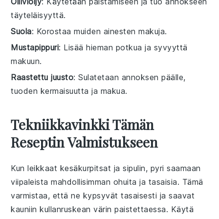
Oliiviöljy
: Käytetään paistamiseen ja tuo annokseen
täyteläisyyttä.
Suola
: Korostaa muiden ainesten makuja.
Mustapippuri
: Lisää hieman potkua ja syvyyttä
makuun.
Raastettu juusto
: Sulatetaan annoksen päälle,
tuoden kermaisuutta ja makua.
Tekniikkavinkki Tämän
Reseptin Valmistukseen
Kun leikkaat
kesäkurpitsat
ja
sipulin
, pyri saamaan
viipaleista mahdollisimman ohuita ja tasaisia. Tämä
varmistaa, että ne kypsyvät tasaisesti ja saavat
kauniin
kullanruskean
värin paistettaessa. Käytä