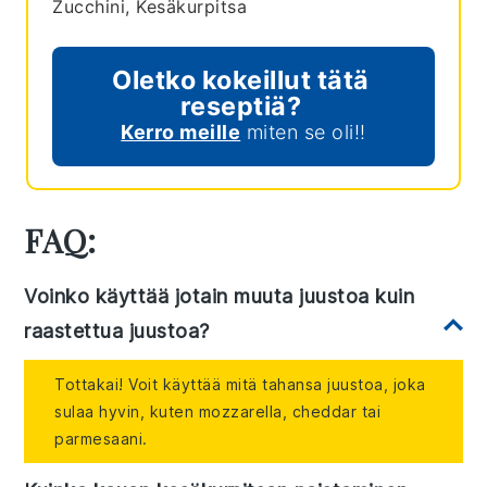
Zucchini, Kesäkurpitsa
Oletko kokeillut tätä
reseptiä?
Kerro meille
miten se oli!!
FAQ:
Voinko käyttää jotain muuta juustoa kuin
raastettua juustoa?
Tottakai! Voit käyttää mitä tahansa juustoa, joka
sulaa hyvin, kuten mozzarella, cheddar tai
parmesaani.