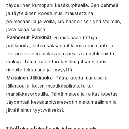
täydellinen kumppani
kesäkurpitsalle
. Sen pehmeä
ja täyteläinen koostumus, maustettuna
parmesaanilla
ja
voilla
, luo harmonisen yhdistelmän,
joka sulaa suussa.
Paahdetut Pähkinät
: Ripaus
paahdettuja
pähkinöitä
, kuten
saksanpähkinöitä
tai
mantelia
,
tuo annokseen mukavaa rapeutta ja pähkinäistä
makua. Tämä lisuke tuo
kesäkurpitsareseptisi
rinnalle tekstuuria ja syvyyttä.
Marjainen Jälkiruoka
: Päätä ateria
marjaisella
jälkiruoalla
, kuten
mustikkapiirakalla
tai
mansikkasorbetilla
. Tämä makea ja raikas lopetus
täydentää
kesäkurpitsareseptin
makumaailman ja
jättää sinut tyytyväiseksi.