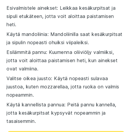
Esivalmistele ainekset
: Leikkaa
kesäkurpitsat
ja
sipuli
etukäteen, jotta voit aloittaa
paistamisen
heti.
Käytä mandoliinia
: Mandoliinilla saat
kesäkurpitsat
ja
sipulin
nopeasti ohuiksi viipaleiksi.
Esilämmitä pannu
: Kuumenna
oliiviöljy
valmiiksi,
jotta voit aloittaa
paistamisen
heti, kun ainekset
ovat valmiina.
Valitse oikea juusto
: Käytä nopeasti sulavaa
juustoa
, kuten mozzarellaa, jotta
ruoka
on valmis
nopeammin.
Käytä kannellista pannua
: Peitä pannu kannella,
jotta
kesäkurpitsat
kypsyvät nopeammin ja
tasaisemmin.