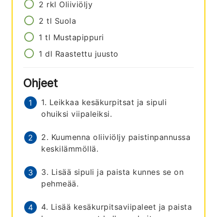
2
rkl
Oliiviöljy
2
tl
Suola
1
tl
Mustapippuri
1
dl
Raastettu juusto
Ohjeet
1. Leikkaa kesäkurpitsat ja sipuli
ohuiksi viipaleiksi.
2. Kuumenna oliiviöljy paistinpannussa
keskilämmöllä.
3. Lisää sipuli ja paista kunnes se on
pehmeää.
4. Lisää kesäkurpitsaviipaleet ja paista