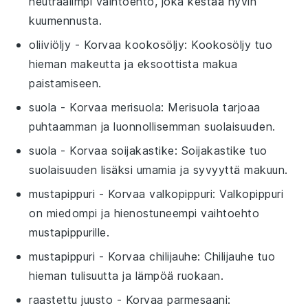
neutraalimpi vaihtoehto, joka kestää hyvin
kuumennusta.
oliiviöljy
- Korvaa
kookosöljy
: Kookosöljy tuo
hieman makeutta ja eksoottista makua
paistamiseen.
suola
- Korvaa
merisuola
: Merisuola tarjoaa
puhtaamman ja luonnollisemman suolaisuuden.
suola
- Korvaa
soijakastike
: Soijakastike tuo
suolaisuuden lisäksi umamia ja syvyyttä makuun.
mustapippuri
- Korvaa
valkopippuri
: Valkopippuri
on miedompi ja hienostuneempi vaihtoehto
mustapippurille.
mustapippuri
- Korvaa
chilijauhe
: Chilijauhe tuo
hieman tulisuutta ja lämpöä ruokaan.
raastettu juusto
- Korvaa
parmesaani
: