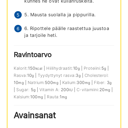
kunnes ne ovat kullanruskeita.
5. Mausta suolalla ja pippurilla.
6. Ripottele päälle raastettua juustoa
ja tarjoile heti.
Ravintoarvo
Kalorit:
150
|
Hiilihydraatit:
10
|
Proteiini:
5
|
kcal
g
g
Rasva:
10
|
Tyydyttynyt rasva:
3
|
Cholesterol:
g
g
10
|
Natrium:
500
|
Kalium:
300
|
Fiber:
3
mg
mg
mg
g
|
Sugar:
5
|
Vitamin A:
200
|
C-vitamiini:
20
|
g
IU
mg
Kalsium:
100
|
Rauta:
1
mg
mg
Avainsanat