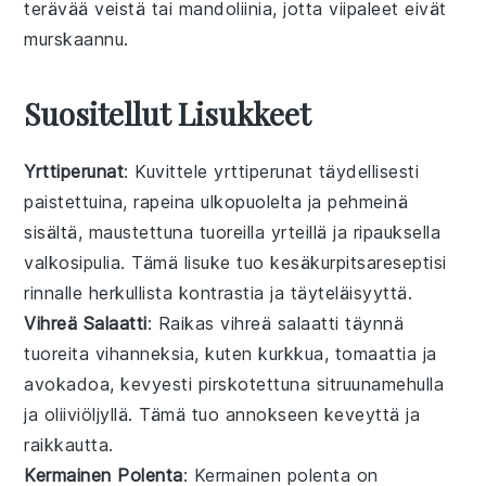
terävää veistä tai mandoliinia, jotta viipaleet eivät
murskaannu.
Suositellut Lisukkeet
Yrttiperunat
: Kuvittele
yrttiperunat
täydellisesti
paistettuina, rapeina ulkopuolelta ja pehmeinä
sisältä, maustettuna tuoreilla
yrteillä
ja ripauksella
valkosipulia
. Tämä lisuke tuo
kesäkurpitsareseptisi
rinnalle herkullista kontrastia ja täyteläisyyttä.
Vihreä Salaatti
: Raikas
vihreä salaatti
täynnä
tuoreita vihanneksia
, kuten
kurkkua
,
tomaattia
ja
avokadoa
, kevyesti pirskotettuna
sitruunamehulla
ja
oliiviöljyllä
. Tämä tuo annokseen keveyttä ja
raikkautta.
Kermainen Polenta
: Kermainen
polenta
on