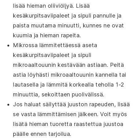
lisää hieman
oliiviöljyä
. Lisää
kesäkurpitsaviipaleet
ja
sipuli
pannulle ja
paista muutama minuutti, kunnes ne ovat
kuumia ja hieman rapeita.
Mikrossa lämmitettäessä aseta
kesäkurpitsaviipaleet
ja
sipuli
mikroaaltouunin kestävään astiaan. Peitä
astia löyhästi mikroaaltouunin kannella tai
lautasella ja lämmitä korkealla teholla 1-2
minuuttia, sekoittaen puolivälissä.
Jos haluat säilyttää
juuston
rapeuden, lisää
se vasta lämmittämisen jälkeen. Voit myös
lisätä hieman tuoretta
raastettua juustoa
päälle ennen tarjoilua.