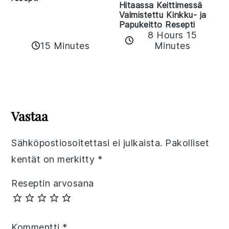
Hitaassa Keittimessä
Valmistettu Kinkku- ja
Papukeitto Resepti
8 Hours 15
15 Minutes
Minutes
Reader
Interactions
Vastaa
Sähköpostiosoitettasi ei julkaista.
Pakolliset
kentät on merkitty
*
Reseptin arvosana
Kommentti
*