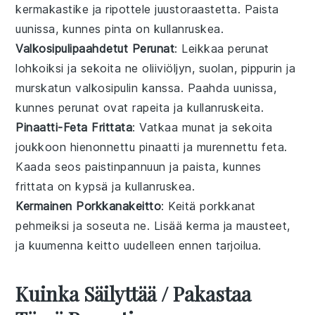
kermakastike ja ripottele juustoraastetta. Paista
uunissa, kunnes pinta on kullanruskea.
Valkosipulipaahdetut Perunat
: Leikkaa perunat
lohkoiksi ja sekoita ne oliiviöljyn, suolan, pippurin ja
murskatun valkosipulin kanssa. Paahda uunissa,
kunnes perunat ovat rapeita ja kullanruskeita.
Pinaatti-Feta Frittata
: Vatkaa munat ja sekoita
joukkoon hienonnettu pinaatti ja murennettu feta.
Kaada seos paistinpannuun ja paista, kunnes
frittata on kypsä ja kullanruskea.
Kermainen Porkkanakeitto
: Keitä porkkanat
pehmeiksi ja soseuta ne. Lisää kerma ja mausteet,
ja kuumenna keitto uudelleen ennen tarjoilua.
Kuinka Säilyttää / Pakastaa