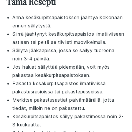
Tämä Resepti
Anna
kesäkurpitsapaistoksen
jäähtyä kokonaan
ennen säilytystä.
Siirrä jäähtynyt
kesäkurpitsapaistos
ilmatiiviiseen
astiaan tai peitä se tiiviisti
muovikelmulla
.
Säilytä jääkaapissa, jossa se säilyy tuoreena
noin 3-4 päivää.
Jos haluat säilyttää pidempään, voit myös
pakastaa
kesäkurpitsapaistoksen
.
Pakasta
kesäkurpitsapaistos
ilmatiiviissä
pakastusrasioissa tai pakastepusseissa.
Merkitse pakastusastiat päivämäärällä, jotta
tiedät, milloin ne on pakastettu.
Kesäkurpitsapaistos
säilyy pakastimessa noin 2-
3 kuukautta.