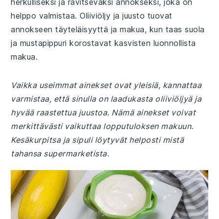
herkulliseksi ja ravitsevaksi annokseksi, joka on
helppo valmistaa. Oliiviöljy ja juusto tuovat
annokseen täyteläisyyttä ja makua, kun taas suola
ja mustapippuri korostavat kasvisten luonnollista
makua.
Vaikka useimmat ainekset ovat yleisiä, kannattaa
varmistaa, että sinulla on laadukasta oliiviöljyä ja
hyvää raastettua juustoa. Nämä ainekset voivat
merkittävästi vaikuttaa lopputuloksen makuun.
Kesäkurpitsa ja sipuli löytyvät helposti mistä
tahansa supermarketista.