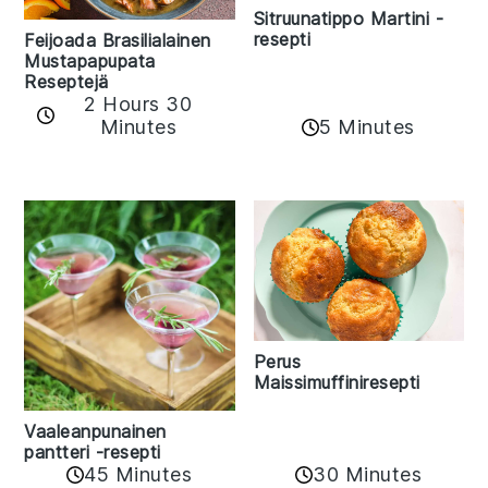
Sitruunatippo Martini -
resepti
Feijoada Brasilialainen
Mustapapupata
Reseptejä
2 Hours 30
Minutes
5 Minutes
Perus
Maissimuffiniresepti
Vaaleanpunainen
pantteri -resepti
45 Minutes
30 Minutes