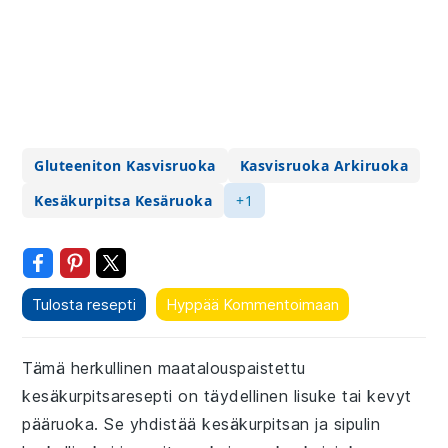
Gluteeniton Kasvisruoka
Kasvisruoka Arkiruoka
Kesäkurpitsa Kesäruoka
+1
Tulosta resepti
Hyppää Kommentoimaan
Tämä herkullinen maatalouspaistettu
kesäkurpitsaresepti on täydellinen lisuke tai kevyt
pääruoka. Se yhdistää kesäkurpitsan ja sipulin