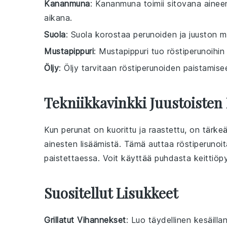
Kananmuna
: Kananmuna toimii sitovana ainee
aikana.
Suola
: Suola korostaa perunoiden ja juuston 
Mustapippuri
: Mustapippuri tuo röstiperunoihi
Öljy
: Öljy tarvitaan röstiperunoiden paistamiseen
Tekniikkavinkki Juustoisten
Kun
perunat
on kuorittu ja raastettu, on tärke
ainesten lisäämistä. Tämä auttaa
röstiperunoit
paistettaessa. Voit käyttää puhdasta keittiöpy
Suositellut Lisukkeet
Grillatut Vihannekset
: Luo täydellinen
kesäilla