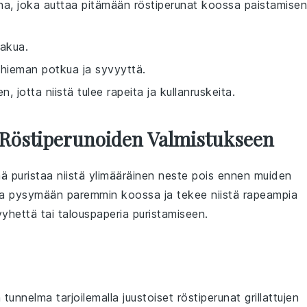
na, joka auttaa pitämään röstiperunat koossa paistamisen
makua.
n hieman potkua ja syvyyttä.
, jotta niistä tulee rapeita ja kullanruskeita.
 Röstiperunoiden Valmistukseen
ää puristaa niistä ylimääräinen neste pois ennen muiden
a
pysymään paremmin koossa ja tekee niistä rapeampia
yhettä tai talouspaperia puristamiseen.
n
tunnelma tarjoilemalla
juustoiset röstiperunat
grillattujen