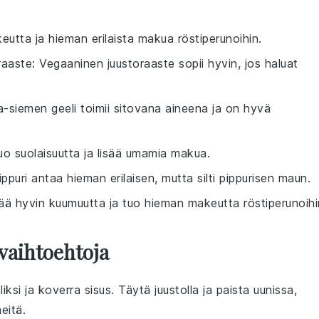
eutta ja hieman erilaista makua röstiperunoihin.
raaste
: Vegaaninen juustoraaste sopii hyvin, jos haluat
a-siemen geeli toimii sitovana aineena ja on hyvä
tuo suolaisuutta ja lisää umamia makua.
ippuri antaa hieman erilaisen, mutta silti pippurisen maun.
ää hyvin kuumuutta ja tuo hieman makeutta röstiperunoihi
vaihtoehtoja
iksi ja koverra sisus. Täytä juustolla ja paista uunissa,
eitä.