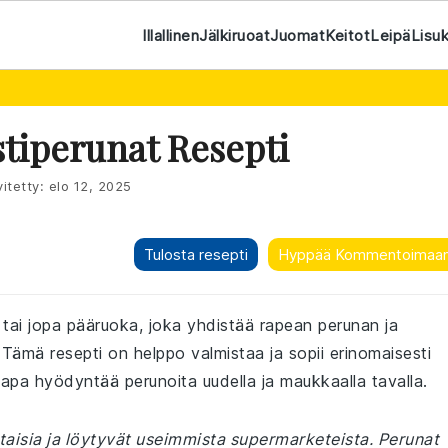
Illallinen
Jälkiruoat
Juomat
Keitot
Leipä
Lisu
stiperunat Resepti
itetty:
elo 12, 2025
Tulosta resepti
Hyppää Kommentoimaa
e tai jopa pääruoka, joka yhdistää rapean perunan ja
 Tämä resepti on helppo valmistaa ja sopii erinomaisesti
tapa hyödyntää perunoita uudella ja maukkaalla tavalla.
aisia ja löytyvät useimmista supermarketeista. Perunat