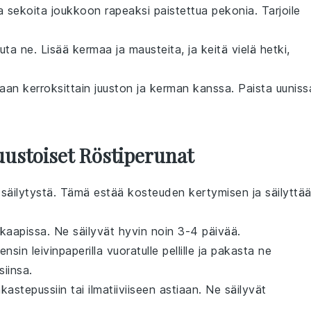
a sekoita joukkoon rapeaksi paistettua pekonia. Tarjoile
uta ne. Lisää kermaa ja mausteita, ja keitä vielä hetki,
kaan kerroksittain juuston ja kerman kanssa. Paista uuniss
Juustoiset Röstiperunat
äilytystä. Tämä estää kosteuden kertymisen ja säilyttä
ääkaapissa. Ne säilyvät hyvin noin 3-4 päivää.
ensin leivinpaperilla vuoratulle pellille ja pakasta ne
siinsa.
kastepussiin tai ilmatiiviiseen astiaan. Ne säilyvät