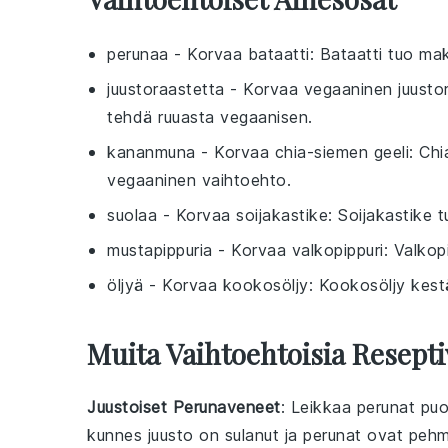
perunaa
- Korvaa
bataatti
: Bataatti tuo mak
juustoraastetta
- Korvaa
vegaaninen juusto
tehdä ruuasta vegaanisen.
kananmuna
- Korvaa
chia-siemen geeli
: Chi
vegaaninen vaihtoehto.
suolaa
- Korvaa
soijakastike
: Soijakastike 
mustapippuria
- Korvaa
valkopippuri
: Valkop
öljyä
- Korvaa
kookosöljy
: Kookosöljy kest
Muita Vaihtoehtoisia Resepti
Juustoiset Perunaveneet
: Leikkaa perunat puol
kunnes juusto on sulanut ja perunat ovat pehm