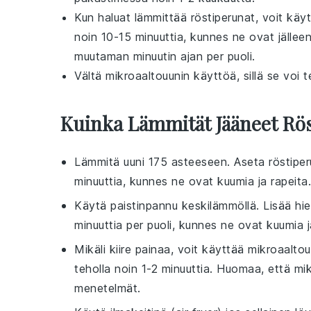
Kun haluat lämmittää
röstiperunat
, voit käy
noin 10-15 minuuttia, kunnes ne ovat jälle
muutaman minuutin ajan per puoli.
Vältä
mikroaaltouunin
käyttöä, sillä se voi
Kuinka Lämmität Jääneet Rö
Lämmitä
uuni
175 asteeseen. Aseta
röstipe
minuuttia, kunnes ne ovat kuumia ja rapeita.
Käytä
paistinpannu
keskilämmöllä. Lisää h
minuuttia per puoli, kunnes ne ovat kuumia j
Mikäli kiire painaa, voit käyttää
mikroaaltou
teholla noin 1-2 minuuttia. Huomaa, että mik
menetelmät.