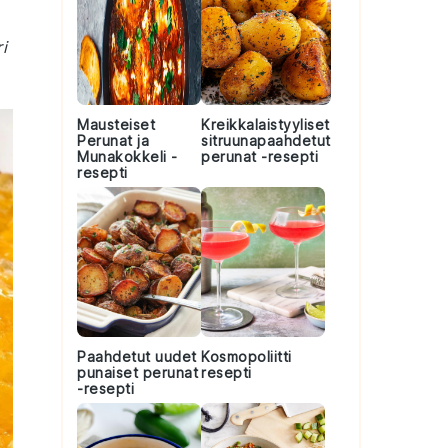
i
Mausteiset
Kreikkalaistyyliset
Perunat ja
sitruunapaahdetut
Munakokkeli -
perunat -resepti
resepti
Paahdetut uudet
Kosmopoliitti
punaiset perunat
resepti
-resepti