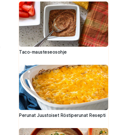
ä
Taco-mausteseosohje
Perunat Juustoiset Röstiperunat Resepti