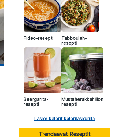
Fideo-resepti
Tabbouleh-
resepti
Beergarita-
Mustaherukkahillon
resepti
resepti
Laske kalorit kalorilaskurilla
Trendaavat Reseptit