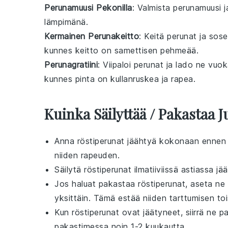
Perunamuusi Pekonilla
: Valmista perunamuusi j
lämpimänä.
Kermainen Perunakeitto
: Keitä perunat ja sose
kunnes keitto on samettisen pehmeää.
Perunagratiini
: Viipaloi perunat ja lado ne vuo
kunnes pinta on kullanruskea ja rapea.
Kuinka Säilyttää / Pakastaa 
Anna
röstiperunat
jäähtyä kokonaan ennen s
niiden rapeuden.
Säilytä
röstiperunat
ilmatiiviissä astiassa j
Jos haluat pakastaa
röstiperunat
, aseta ne 
yksittäin. Tämä estää niiden tarttumisen toi
Kun
röstiperunat
ovat jäätyneet, siirrä ne pa
pakastimessa noin 1-2 kuukautta.