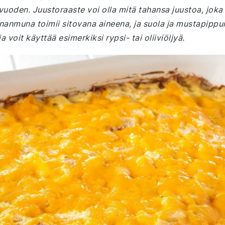
 vuoden. Juustoraaste voi olla mitä tahansa juustoa, joka
nanmuna toimii sitovana aineena, ja suola ja mustapippur
voit käyttää esimerkiksi rypsi- tai oliiviöljyä.