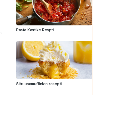
Pasta Kastike Respti
a,
ä
Sitruunamuffinien resepti