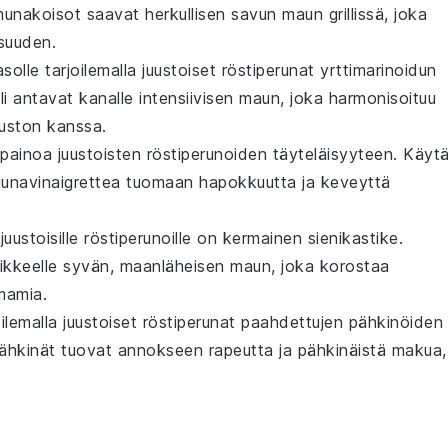
unakoisot
saavat herkullisen savun maun grillissä, joka
isuuden
.
solle tarjoilemalla
juustoiset röstiperunat
yrttimarinoidun
li
antavat kanalle intensiivisen maun, joka harmonisoituu
uuston
kanssa.
apainoa
juustoisten röstiperunoiden
täyteläisyyteen
. Käyt
uunavinaigrettea
tuomaan
hapokkuutta
ja
keveyttä
juustoisille röstiperunoille
on
kermainen sienikastike
.
ikkeelle syvän, maanläheisen maun, joka korostaa
mamia
.
oilemalla
juustoiset röstiperunat
paahdettujen pähkinöiden
ähkinät
tuovat annokseen
rapeutta
ja
pähkinäistä makua
,