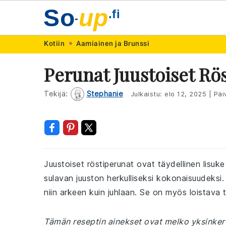
So
up
.fi
-
Skip
Skip
Skip
Skip
Kotiin
Aamiainen ja Brunssi
to
to
to
to
Perunat Juustoiset Rö
primary
main
primary
footer
navigation
content
sidebar
Tekijä:
Stephanie
Julkaistu:
elo 12, 2025
|
Päiv
Juustoiset röstiperunat ovat täydellinen lisuk
sulavan juuston herkulliseksi kokonaisuudeksi.
niin arkeen kuin juhlaan. Se on myös loistava 
Tämän reseptin ainekset ovat melko yksinkert