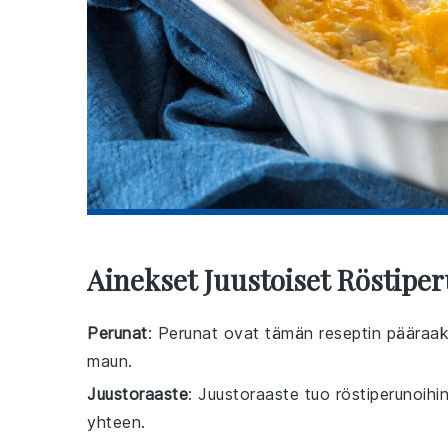
Ainekset Juustoiset Röstiper
Perunat
: Perunat ovat tämän reseptin pääraaka
maun.
Juustoraaste
: Juustoraaste tuo röstiperunoihi
yhteen.