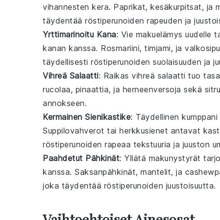
vihannesten
kera.
Paprikat
,
kesäkurpitsat
, ja
m
täydentää röstiperunoiden
rapeuden
ja
juusto
Yrttimarinoitu Kana
: Vie makuelämys uudelle ta
kanan
kanssa.
Rosmariini
,
timjami
, ja
valkosipu
täydellisesti röstiperunoiden
suolaisuuden
ja
j
Vihreä Salaatti
: Raikas
vihreä salaatti
tuo tas
rucolaa
,
pinaattia
, ja
herneenversoja
sekä
sitr
annokseen.
Kermainen Sienikastike
: Täydellinen
kumppani
Suppilovahverot
tai
herkkusienet
antavat kast
röstiperunoiden
rapeaa tekstuuria
ja
juuston
u
Paahdetut Pähkinät
: Yllätä makunystyrät tarj
kanssa.
Saksanpähkinät
,
mantelit
, ja
cashewp
joka täydentää röstiperunoiden
juustoisuutta
.
Vaihtoehtoiset Ainesosat