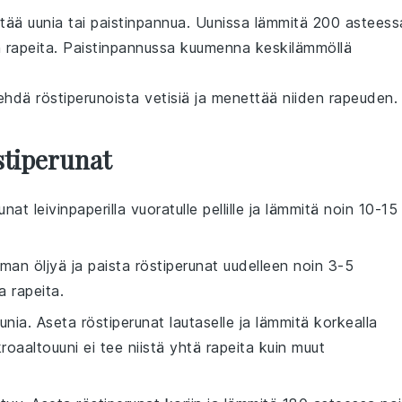
ttää uunia tai paistinpannua. Uunissa lämmitä 200 asteess
en rapeita. Paistinpannussa kuumenna keskilämmöllä
 tehdä
röstiperunoista
vetisiä ja menettää niiden rapeuden.
stiperunat
runat
leivinpaperilla vuoratulle pellille ja lämmitä noin 10-15
ieman
öljyä
ja paista
röstiperunat
uudelleen noin 3-5
a rapeita.
uni
a. Aseta
röstiperunat
lautaselle ja lämmitä korkealla
roaaltouuni ei tee niistä yhtä rapeita kuin muut