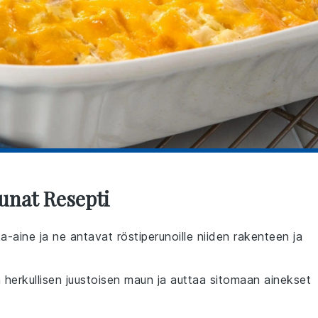
unat Resepti
-aine ja ne antavat röstiperunoille niiden rakenteen ja
n herkullisen juustoisen maun ja auttaa sitomaan ainekset