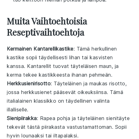
Muita Vaihtoehtoisia
Reseptivaihtoehtoja
Kermainen Kantarellikastike
: Tämä herkullinen
kastike sopii täydellisesti
lihan
tai
kasvisten
kanssa. Kantarellit tuovat täyteläisen maun, ja
kerma
tekee kastikkeesta ihanan pehmeän.
Herkkusienirisotto
: Täyteläinen ja maukas risotto,
jossa
herkkusienet
pääsevät oikeuksiinsa. Tämä
italialainen
klassikko on täydellinen valinta
illalliselle
.
Sienipiirakka
: Rapea pohja ja täyteläinen
sienitäyte
tekevät tästä piirakasta vastustamattoman. Sopii
hyvin
lounaaksi
tai
iltapalaksi
.