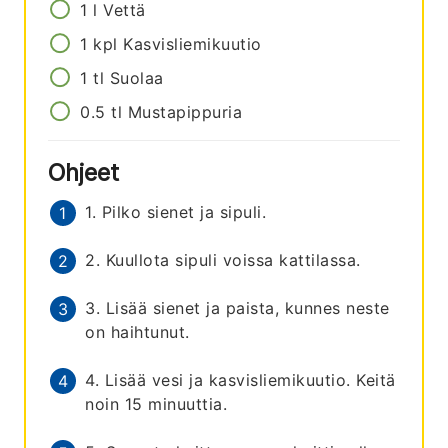
1
l
Vettä
1
kpl
Kasvisliemikuutio
1
tl
Suolaa
0.5
tl
Mustapippuria
Ohjeet
1. Pilko sienet ja sipuli.
2. Kuullota sipuli voissa kattilassa.
3. Lisää sienet ja paista, kunnes neste
on haihtunut.
4. Lisää vesi ja kasvisliemikuutio. Keitä
noin 15 minuuttia.