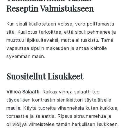
Reseptin Valmistukseen
Kun
sipuli
kuullotetaan
voissa
, varo polttamasta
sitä. Kuullotus tarkoittaa, että sipuli pehmenee ja
muuttuu läpikuultavaksi, mutta ei ruskistu. Tämä
vapauttaa sipulin makeuden ja antaa keitolle
syvemmän maun.
Suositellut Lisukkeet
Vihreä Salaatti
: Raikas
vihreä salaatti
tuo
täydellisen kontrastin
sienikeitto
n täyteläiselle
maulle. Käytä
tuoreita
vihanneksia
kuten
kurkkua
,
tomaattia
ja
salaattia
. Ripaus
sitruunamehua
ja
oliiviöljyä
viimeistelee tämän
herkullisen
lisukkeen.