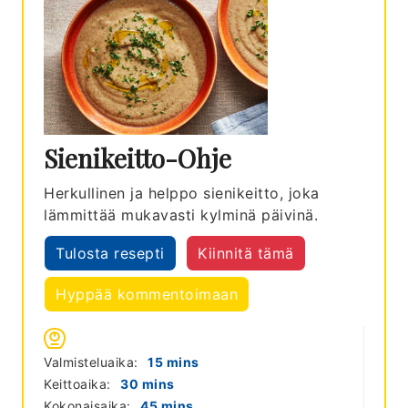
Sienikeitto-Ohje
Herkullinen ja helppo sienikeitto, joka
lämmittää mukavasti kylminä päivinä.
Tulosta resepti
Kiinnitä tämä
Hyppää kommentoimaan
minutes
Valmisteluaika:
15
mins
minutes
Keittoaika:
30
mins
minutes
Kokonaisaika:
45
mins