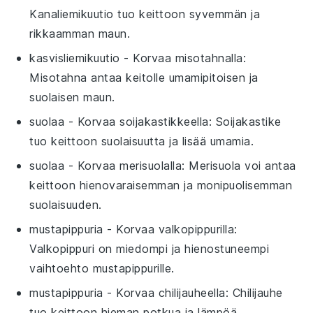
Kanaliemikuutio tuo keittoon syvemmän ja
rikkaamman maun.
kasvisliemikuutio
- Korvaa
misotahnalla
:
Misotahna antaa keitolle umamipitoisen ja
suolaisen maun.
suolaa
- Korvaa
soijakastikkeella
: Soijakastike
tuo keittoon suolaisuutta ja lisää umamia.
suolaa
- Korvaa
merisuolalla
: Merisuola voi antaa
keittoon hienovaraisemman ja monipuolisemman
suolaisuuden.
mustapippuria
- Korvaa
valkopippurilla
:
Valkopippuri on miedompi ja hienostuneempi
vaihtoehto mustapippurille.
mustapippuria
- Korvaa
chilijauheella
: Chilijauhe
tuo keittoon hieman potkua ja lämpöä.