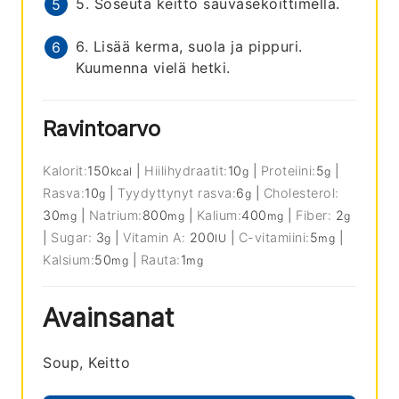
5. Soseuta keitto sauvasekoittimella.
6. Lisää kerma, suola ja pippuri.
Kuumenna vielä hetki.
Ravintoarvo
Kalorit:
150
|
Hiilihydraatit:
10
|
Proteiini:
5
|
kcal
g
g
Rasva:
10
|
Tyydyttynyt rasva:
6
|
Cholesterol:
g
g
30
|
Natrium:
800
|
Kalium:
400
|
Fiber:
2
mg
mg
mg
g
|
Sugar:
3
|
Vitamin A:
200
|
C-vitamiini:
5
|
g
IU
mg
Kalsium:
50
|
Rauta:
1
mg
mg
Avainsanat
Soup, Keitto