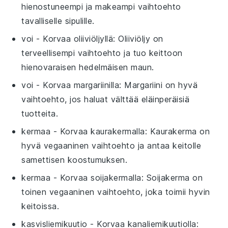
hienostuneempi ja makeampi vaihtoehto
tavalliselle sipulille.
voi
- Korvaa
oliiviöljyllä
: Oliiviöljy on
terveellisempi vaihtoehto ja tuo keittoon
hienovaraisen hedelmäisen maun.
voi
- Korvaa
margariinilla
: Margariini on hyvä
vaihtoehto, jos haluat välttää eläinperäisiä
tuotteita.
kermaa
- Korvaa
kaurakermalla
: Kaurakerma on
hyvä vegaaninen vaihtoehto ja antaa keitolle
samettisen koostumuksen.
kermaa
- Korvaa
soijakermalla
: Soijakerma on
toinen vegaaninen vaihtoehto, joka toimii hyvin
keitoissa.
kasvisliemikuutio
- Korvaa
kanaliemikuutiolla
: