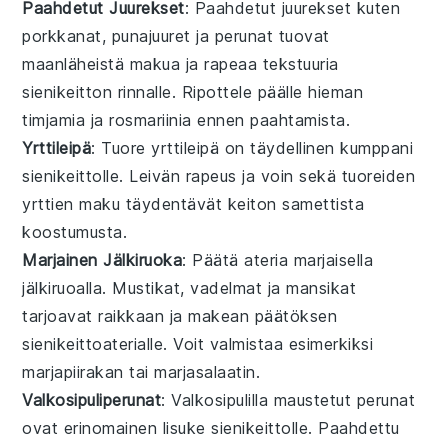
Paahdetut Juurekset
: Paahdetut
juurekset
kuten
porkkanat
,
punajuuret
ja
perunat
tuovat
maanläheistä
makua ja
rapeaa
tekstuuria
sienikeitto
n rinnalle. Ripottele päälle hieman
timjamia
ja
rosmariinia
ennen paahtamista.
Yrttileipä
: Tuore
yrttileipä
on täydellinen
kumppani
sienikeitto
lle. Leivän
rapeus
ja
voin
sekä
tuoreiden
yrttien
maku täydentävät keiton
samettista
koostumusta.
Marjainen Jälkiruoka
: Päätä ateria
marjaisella
jälkiruoalla
.
Mustikat
,
vadelmat
ja
mansikat
tarjoavat
raikkaan
ja
makean
päätöksen
sienikeitto
aterialle. Voit valmistaa esimerkiksi
marjapiirakan
tai
marjasalaatin
.
Valkosipuliperunat
: Valkosipulilla maustetut
perunat
ovat erinomainen lisuke
sienikeitto
lle.
Paahdettu