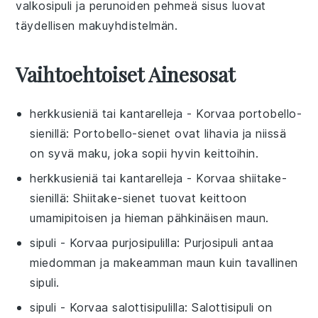
valkosipuli
ja
perunoiden
pehmeä
sisus luovat
täydellisen
makuyhdistelmän.
Vaihtoehtoiset Ainesosat
herkkusieniä tai kantarelleja
- Korvaa
portobello-
sienillä
: Portobello-sienet ovat lihavia ja niissä
on syvä maku, joka sopii hyvin keittoihin.
herkkusieniä tai kantarelleja
- Korvaa
shiitake-
sienillä
: Shiitake-sienet tuovat keittoon
umamipitoisen ja hieman pähkinäisen maun.
sipuli
- Korvaa
purjosipulilla
: Purjosipuli antaa
miedomman ja makeamman maun kuin tavallinen
sipuli.
sipuli
- Korvaa
salottisipulilla
: Salottisipuli on