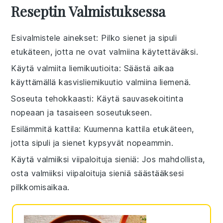
Reseptin Valmistuksessa
Esivalmistele ainekset
: Pilko
sienet
ja
sipuli
etukäteen, jotta ne ovat valmiina käytettäväksi.
Käytä valmiita liemikuutioita
: Säästä aikaa
käyttämällä
kasvisliemikuutio
valmiina liemenä.
Soseuta tehokkaasti
: Käytä
sauvasekoitinta
nopeaan ja tasaiseen soseutukseen.
Esilämmitä kattila
: Kuumenna kattila etukäteen,
jotta
sipuli
ja
sienet
kypsyvät nopeammin.
Käytä valmiiksi viipaloituja sieniä
: Jos mahdollista,
osta valmiiksi viipaloituja
sieniä
säästääksesi
pilkkomisaikaa.