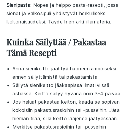
Sienipasta
: Nopea ja helppo
pasta
-resepti, jossa
sienet
ja
valkosipuli
yhdistyvät herkulliseksi
kokonaisuudeksi. Täydellinen arki-illan
ateria
.
Kuinka Säilyttää / Pakastaa
Tämä Resepti
Anna
sienikeitto
jäähtyä huoneenlämpöiseksi
ennen säilyttämistä tai pakastamista.
Säilytä
sienikeitto
jääkaapissa ilmatiiviissä
astiassa. Keitto säilyy hyvänä noin 3-4 päivää.
Jos haluat pakastaa keiton, kaada se sopivan
kokoisiin pakastusrasioihin tai -pusseihin. Jätä
hieman tilaa, sillä keitto laajenee jäätyessään.
Merkitse pakastusrasioihin tai -pusseihin