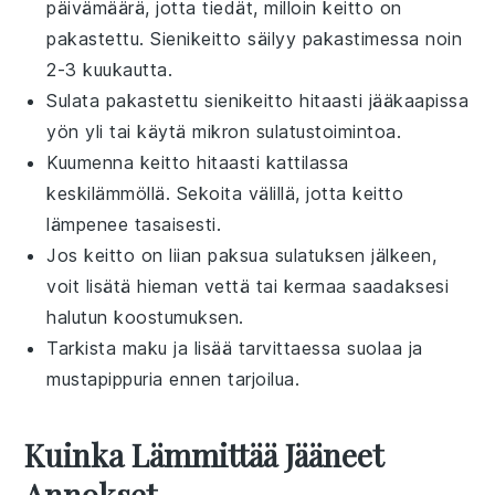
päivämäärä, jotta tiedät, milloin keitto on
pakastettu.
Sienikeitto
säilyy pakastimessa noin
2-3 kuukautta.
Sulata pakastettu
sienikeitto
hitaasti jääkaapissa
yön yli tai käytä mikron sulatustoimintoa.
Kuumenna keitto hitaasti kattilassa
keskilämmöllä. Sekoita välillä, jotta keitto
lämpenee tasaisesti.
Jos keitto on liian paksua sulatuksen jälkeen,
voit lisätä hieman
vettä
tai
kermaa
saadaksesi
halutun koostumuksen.
Tarkista maku ja lisää tarvittaessa
suolaa
ja
mustapippuria
ennen tarjoilua.
Kuinka Lämmittää Jääneet
Annokset