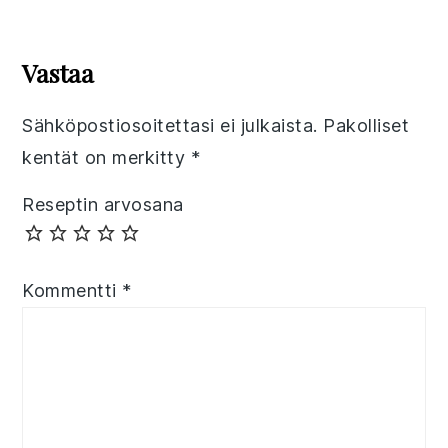
Reader
Interactions
Vastaa
Sähköpostiosoitettasi ei julkaista.
Pakolliset
kentät on merkitty
*
Reseptin arvosana
Kommentti
*