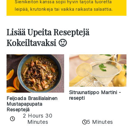
Sienikeiton kanssa sopii hyvin tarjota tuoretta
leipää, krutonkeja tai vaikka raikasta salaattia.
Lisää Upeita Reseptejä
Kokeiltavaksi 🙂
Sitruunatippo Martini -
resepti
Feijoada Brasilialainen
Mustapapupata
Reseptejä
2 Hours 30
Minutes
5 Minutes