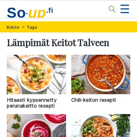
☰
So
up
.fi
-
Skip
Skip
Skip
Skip
Kotiin
Tags
to
to
to
to
Lämpimät Keitot Talveen
primary
main
primary
footer
navigation
content
sidebar
Hitaasti kypsennetty
Chili-keiton resepti
perunakeitto resepti