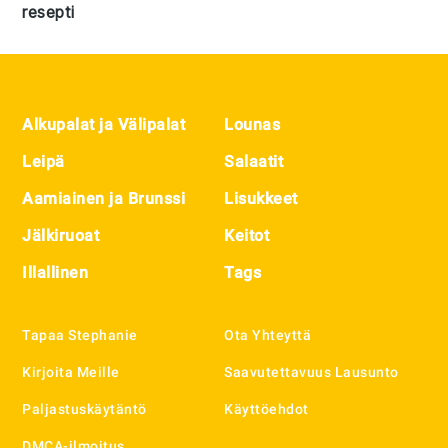
resepti
Footer
Alkupalat ja Välipalat
Lounas
Leipä
Salaatit
Aamiainen ja Brunssi
Lisukkeet
Jälkiruoat
Keitot
Illallinen
Tags
Tapaa Stephanie
Ota Yhteyttä
Kirjoita Meille
Saavutettavuus Lausunto
Paljastuskäytäntö
Käyttöehdot
DMCA-ilmoitus