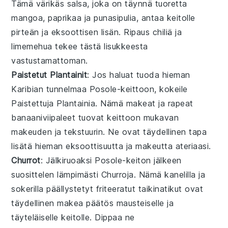
Tämä värikäs salsa, joka on täynnä tuoretta
mangoa, paprikaa ja punasipulia, antaa keitolle
pirteän ja eksoottisen lisän. Ripaus chiliä ja
limemehua tekee tästä lisukkeesta
vastustamattoman.
Paistetut Plantainit
: Jos haluat tuoda hieman
Karibian tunnelmaa
Posole-keittoon
, kokeile
Paistettuja Plantainia
. Nämä makeat ja rapeat
banaaniviipaleet tuovat keittoon mukavan
makeuden ja tekstuurin. Ne ovat täydellinen tapa
lisätä hieman eksoottisuutta ja makeutta ateriaasi.
Churrot
: Jälkiruoaksi
Posole-keiton
jälkeen
suosittelen lämpimästi
Churroja
. Nämä kanelilla ja
sokerilla päällystetyt friteeratut taikinatikut ovat
täydellinen makea päätös mausteiselle ja
täyteläiselle keitolle. Dippaa ne