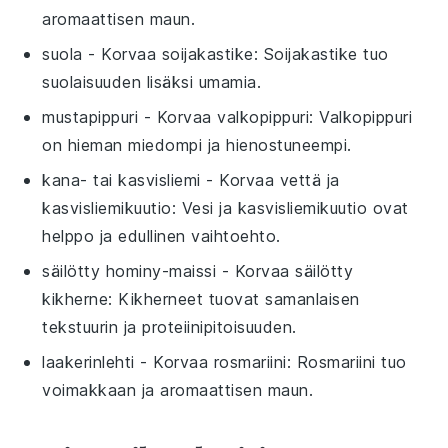
aromaattisen maun.
suola
- Korvaa
soijakastike
: Soijakastike tuo
suolaisuuden lisäksi umamia.
mustapippuri
- Korvaa
valkopippuri
: Valkopippuri
on hieman miedompi ja hienostuneempi.
kana- tai kasvisliemi
- Korvaa
vettä ja
kasvisliemikuutio
: Vesi ja kasvisliemikuutio ovat
helppo ja edullinen vaihtoehto.
säilötty hominy-maissi
- Korvaa
säilötty
kikherne
: Kikherneet tuovat samanlaisen
tekstuurin ja proteiinipitoisuuden.
laakerinlehti
- Korvaa
rosmariini
: Rosmariini tuo
voimakkaan ja aromaattisen maun.