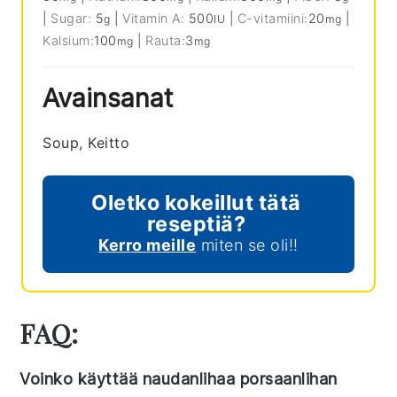
|
Sugar:
5
|
Vitamin A:
500
|
C-vitamiini:
20
|
g
IU
mg
Kalsium:
100
|
Rauta:
3
mg
mg
Avainsanat
Soup, Keitto
Oletko kokeillut tätä
reseptiä?
Kerro meille
miten se oli!!
FAQ:
Voinko käyttää naudanlihaa porsaanlihan