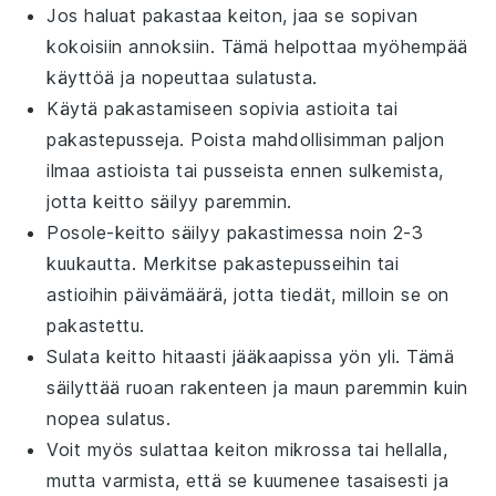
Jos haluat pakastaa
keiton
, jaa se sopivan
kokoisiin annoksiin. Tämä helpottaa myöhempää
käyttöä ja nopeuttaa sulatusta.
Käytä pakastamiseen sopivia astioita tai
pakastepusseja. Poista mahdollisimman paljon
ilmaa astioista tai pusseista ennen sulkemista,
jotta
keitto
säilyy paremmin.
Posole-keitto
säilyy pakastimessa noin 2-3
kuukautta. Merkitse pakastepusseihin tai
astioihin päivämäärä, jotta tiedät, milloin se on
pakastettu.
Sulata
keitto
hitaasti jääkaapissa yön yli. Tämä
säilyttää
ruoan
rakenteen ja maun paremmin kuin
nopea sulatus.
Voit myös sulattaa
keiton
mikrossa tai hellalla,
mutta varmista, että se kuumenee tasaisesti ja