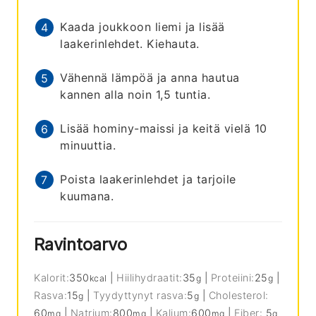
Kaada joukkoon liemi ja lisää
laakerinlehdet. Kiehauta.
Vähennä lämpöä ja anna hautua
kannen alla noin 1,5 tuntia.
Lisää hominy-maissi ja keitä vielä 10
minuuttia.
Poista laakerinlehdet ja tarjoile
kuumana.
Ravintoarvo
Kalorit:
350
|
Hiilihydraatit:
35
|
Proteiini:
25
|
kcal
g
g
Rasva:
15
|
Tyydyttynyt rasva:
5
|
Cholesterol:
g
g
60
|
Natrium:
800
|
Kalium:
600
|
Fiber:
5
mg
mg
mg
g