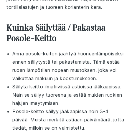
tortillalastujen
ja tuoreen korianterin kera.
Kuinka Säilyttää / Pakastaa
Posole-Keitto
Anna
posole-keiton
jäähtyä huoneenlämpöiseksi
ennen säilytystä tai pakastamista. Tämä estää
ruoan
lämpötilan nopean muutoksen, joka voi
vaikuttaa makuun ja koostumukseen.
Säilytä
keitto
ilmatiiviissä astioissa jääkaapissa.
Näin se säilyy tuoreena ja estää muiden
ruokien
hajujen imeytymisen.
Posole-keitto
säilyy jääkaapissa noin 3-4
päivää. Muista merkitä astiaan päivämäärä, jotta
tiedät, milloin se on valmistettu.