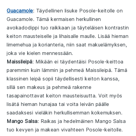
Guacamole
: Täydellinen lisuke
Posole-keitolle
on
Guacamole
. Tämä kermaisen herkullinen
avokadodippi tuo raikkaan ja täyteläisen kontrastin
keiton mausteiselle ja lihaisalle maulle. Lisää hieman
limemehua ja korianteria, niin saat makuelämyksen,
joka vie kielen mennessään.
Maissileipä
: Mikään ei täydentäisi
Posole-keittoa
paremmin kuin lämmin ja pehmeä
Maissileipä
. Tämä
klassinen leipä sopii täydellisesti keiton kanssa,
sillä sen makeus ja pehmeä rakenne
tasapainottavat keiton mausteisuutta. Voit myös
lisätä hieman hunajaa tai voita leivän päälle
saadaksesi vieläkin herkullisemman kokemuksen.
Mango Salsa
: Raikas ja hedelmäinen
Mango Salsa
tuo kevyen ja makean vivahteen
Posole-keitolle
.