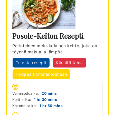
Posole-Keiton Resepti
Perinteinen meksikolainen keitto, joka on
täynnä makua ja lämpöä.
Tulosta resepti
Kiinnitä tämä
Hyppää kommentoimaan
minutes
Valmisteluaika:
20
mins
hour
minutes
Keittoaika:
1
hr
30
mins
hour
minutes
Kokonaisaika:
1
hr
50
mins