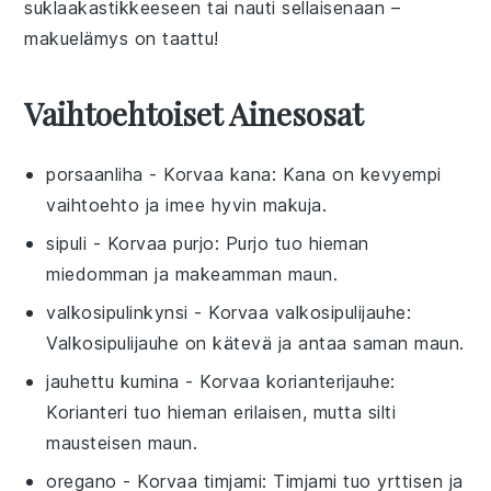
suklaakastikkeeseen tai nauti sellaisenaan –
makuelämys on taattu!
Vaihtoehtoiset Ainesosat
porsaanliha
- Korvaa
kana
: Kana on kevyempi
vaihtoehto ja imee hyvin makuja.
sipuli
- Korvaa
purjo
: Purjo tuo hieman
miedomman ja makeamman maun.
valkosipulinkynsi
- Korvaa
valkosipulijauhe
:
Valkosipulijauhe on kätevä ja antaa saman maun.
jauhettu kumina
- Korvaa
korianterijauhe
:
Korianteri tuo hieman erilaisen, mutta silti
mausteisen maun.
oregano
- Korvaa
timjami
: Timjami tuo yrttisen ja