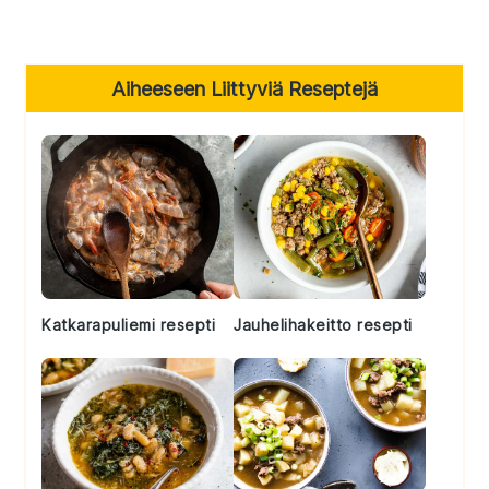
Primary
Aiheeseen Liittyviä Reseptejä
Sidebar
Katkarapuliemi resepti
Jauhelihakeitto resepti