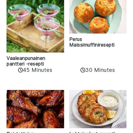
Perus
Maissimuffiniresepti
Vaaleanpunainen
pantteri -resepti
45 Minutes
30 Minutes