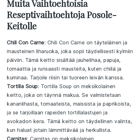
Muita Vaihtoehtoisia
Reseptivaihtoehtoja Posole-
Keitolle
Chili Con Carne
: Chili Con Carne on täyteläinen ja
mausteinen
liharuoka
, joka sopii täydellisesti kylmiin
päiviin. Tämä
keitto
sisältää jauhelihaa, papuja,
tomaattia ja runsaasti mausteita, kuten chiliä ja
kuminaa. Tarjoile riisin tai tuoreen leivän kanssa.
Tortilla Soup
: Tortilla Soup on meksikolainen
keitto
, joka on täynnä makua. Se valmistetaan
kananlihasta, tomaateista, maissista ja paprikoista,
ja se tarjoillaan rapeiden
tortillalastujen
ja
avokadon kera. Tämä
keitto
on täydellinen valinta,
kun haluat jotain lämmittävää ja herkullista.
Carnitas
: Carnitas on meksikolainen