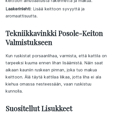
keittoon ainutlaatuista rakennetta ja makua.
Laakerinlehti
: Lisää keittoon syvyyttä ja
aromaattisuutta.
Tekniikkavinkki Posole-Keiton
Valmistukseen
Kun ruskistat
porsaanlihaa
, varmista, että kattila on
tarpeeksi kuuma ennen lihan lisäämistä. Näin saat
aikaan kauniin ruskean pinnan, joka tuo makua
keittoon. Älä täytä kattilaa liikaa, jotta liha ei ala
kiehua omassa nesteessään, vaan ruskistuu
kunnolla.
Suositellut Lisukkeet