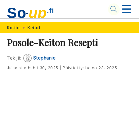
☰
So
up
.fi
-
Skip
Skip
Skip
Skip
Kotiin
Keitot
to
to
to
to
Posole-Keiton Resepti
primary
main
primary
footer
navigation
content
sidebar
Tekijä:
Stephanie
Julkaistu:
huhti 30, 2025
|
Päivitetty:
heinä 23, 2025