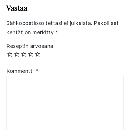
Interactions
Vastaa
Sähköpostiosoitettasi ei julkaista.
Pakolliset
kentät on merkitty
*
Reseptin arvosana
Kommentti
*