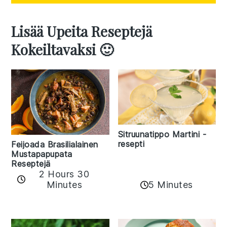
Lisää Upeita Reseptejä
Kokeiltavaksi 🙂
Sitruunatippo Martini -
resepti
Feijoada Brasilialainen
Mustapapupata
Reseptejä
2 Hours 30
Minutes
5 Minutes