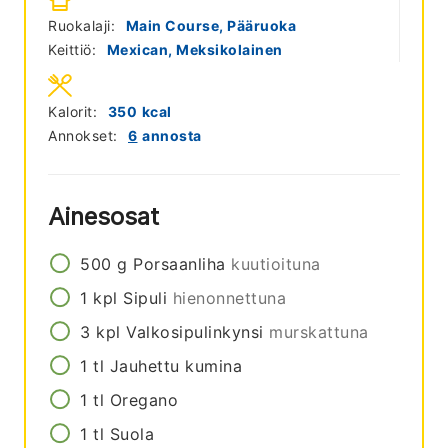
Ruokalaji:
Main Course, Pääruoka
Keittiö:
Mexican, Meksikolainen
Kalorit:
350
kcal
Annokset:
6
annosta
Ainesosat
500
g
Porsaanliha
kuutioituna
1
kpl
Sipuli
hienonnettuna
3
kpl
Valkosipulinkynsi
murskattuna
1
tl
Jauhettu kumina
1
tl
Oregano
1
tl
Suola