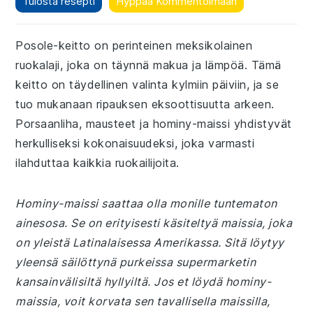
Tulosta resepti
Hyppää Kommentoimaan
Posole-keitto on perinteinen meksikolainen
ruokalaji, joka on täynnä makua ja lämpöä. Tämä
keitto on täydellinen valinta kylmiin päiviin, ja se
tuo mukanaan ripauksen eksoottisuutta arkeen.
Porsaanliha, mausteet ja hominy-maissi yhdistyvät
herkulliseksi kokonaisuudeksi, joka varmasti
ilahduttaa kaikkia ruokailijoita.
Hominy-maissi saattaa olla monille tuntematon
ainesosa. Se on erityisesti käsiteltyä maissia, joka
on yleistä Latinalaisessa Amerikassa. Sitä löytyy
yleensä säilöttynä purkeissa supermarketin
kansainvälisiltä hyllyiltä. Jos et löydä hominy-
maissia, voit korvata sen tavallisella maissilla,