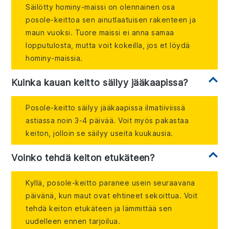
Säilötty hominy-maissi on olennainen osa
posole-keittoa sen ainutlaatuisen rakenteen ja
maun vuoksi. Tuore maissi ei anna samaa
lopputulosta, mutta voit kokeilla, jos et löydä
hominy-maissia.
Kuinka kauan keitto säilyy jääkaapissa?
Posole-keitto säilyy jääkaapissa ilmatiiviissä
astiassa noin 3-4 päivää. Voit myös pakastaa
keiton, jolloin se säilyy useita kuukausia.
Voinko tehdä keiton etukäteen?
Kyllä, posole-keitto paranee usein seuraavana
päivänä, kun maut ovat ehtineet sekoittua. Voit
tehdä keiton etukäteen ja lämmittää sen
uudelleen ennen tarjoilua.