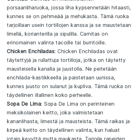
porsaanliharuoka
, jossa liha kypsennetään hitaasti,
kunnes se on pehmeää ja mehukasta. Tämä ruoka
tarjoillaan usein
tortillojen
kanssa ja se maustetaan
limellä, korianterilla ja sipulilla. Carnitas on
erinomainen valinta
tacoille
tai burritoille.
Chicken Enchiladas
: Chicken Enchiladas ovat
täytettyjä ja rullattuja
tortilloja
, jotka on täytetty
mausteisella
kanalla
ja juustolla. Ne peitetään
enchilada-kastikkeella ja paistetaan uunissa,
kunnes juusto on sulanut ja kupliva. Tämä ruoka on
täydellinen
illallinen
koko perheelle.
Sopa De Lima
: Sopa De Lima on perinteinen
meksikolainen
keitto
, joka valmistetaan
kananlihasta, limestä ja mausteista. Tämä raikas ja
kirpeä
keitto
on täydellinen valinta, kun haluat
jotain kevyttä mutta maukasta. Tarjoile rapeiden