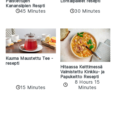
Paistettujen
Lohtaipaleet resepti
Kanansiipien Respti
45 Minutes
30 Minutes
Kuuma Maustettu Tee -
resepti
Hitaassa Keittimessä
Valmistettu Kinkku- ja
Papukeitto Resepti
8 Hours 15
15 Minutes
Minutes
Reader