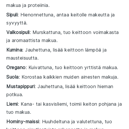
makua ja proteiinia.
Sipuli
: Hienonnettuna, antaa keitolle makeutta ja
syvyyttä.
Valkosipuli
: Murskattuna, tuo keittoon voimakasta
ja aromaattista makua.
Kumina
: Jauhettuna, lisää keittoon lämpöä ja
mausteisuutta.
Oregano
: Kuivattuna, tuo keittoon yrttistä makua.
Suola
: Korostaa kaikkien muiden ainesten makuja.
Mustapippuri
: Jauhettuna, lisää keittoon hieman
potkua.
Liemi
: Kana- tai kasvisliemi, toimii keiton pohjana ja
tuo makua.
Hominy-maissi
: Huuhdeltuna ja valutettuna, tuo