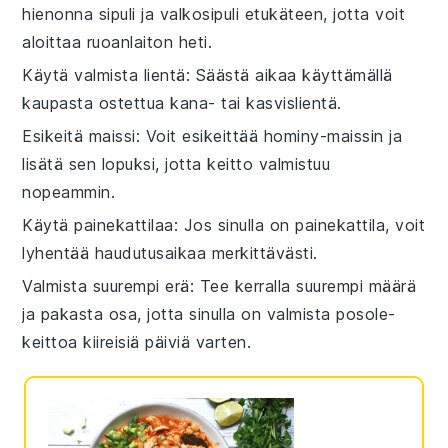
hienonna
sipuli
ja
valkosipuli
etukäteen, jotta voit
aloittaa ruoanlaiton heti.
Käytä valmista lientä
: Säästä aikaa käyttämällä
kaupasta ostettua
kana- tai kasvislientä
.
Esikeitä maissi
: Voit esikeittää
hominy-maissin
ja
lisätä sen lopuksi, jotta keitto valmistuu
nopeammin.
Käytä painekattilaa
: Jos sinulla on painekattila, voit
lyhentää haudutusaikaa merkittävästi.
Valmista suurempi erä
: Tee kerralla suurempi määrä
ja pakasta osa, jotta sinulla on valmista
posole-
keittoa
kiireisiä päiviä varten.