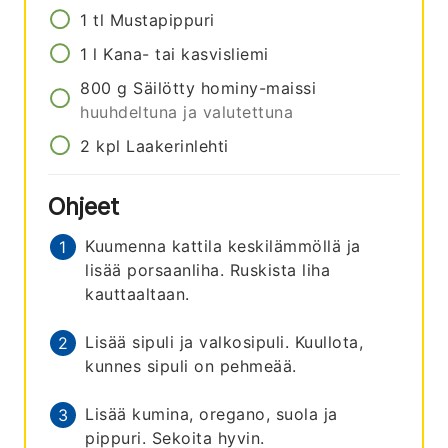
1
tl
Mustapippuri
1
l
Kana- tai kasvisliemi
800
g
Säilötty hominy-maissi
huuhdeltuna ja valutettuna
2
kpl
Laakerinlehti
Ohjeet
Kuumenna kattila keskilämmöllä ja
lisää porsaanliha. Ruskista liha
kauttaaltaan.
Lisää sipuli ja valkosipuli. Kuullota,
kunnes sipuli on pehmeää.
Lisää kumina, oregano, suola ja
pippuri. Sekoita hyvin.