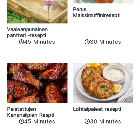
Perus
Maissimuffiniresepti
Vaaleanpunainen
pantteri -resepti
45 Minutes
30 Minutes
Paistettujen
Lohtaipaleet resepti
Kanansiipien Respti
45 Minutes
30 Minutes