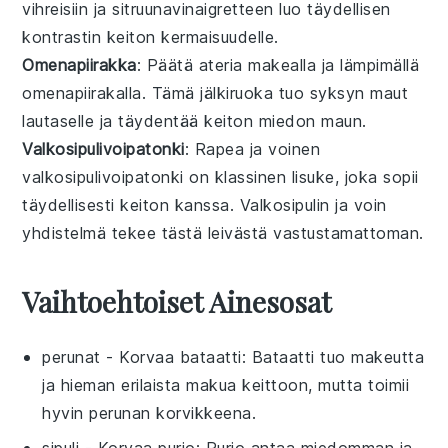
vihreisiin
ja
sitruunavinaigretteen
luo täydellisen
kontrastin
keiton
kermaisuudelle
.
Omenapiirakka
: Päätä ateria
makealla
ja
lämpimällä
omenapiirakalla
. Tämä
jälkiruoka
tuo
syksyn maut
lautaselle ja täydentää
keiton
miedon maun
.
Valkosipulivoipatonki
: Rapea ja
voinen
valkosipulivoipatonki
on klassinen
lisuke
, joka sopii
täydellisesti
keiton
kanssa.
Valkosipulin
ja
voin
yhdistelmä tekee tästä
leivästä
vastustamattoman.
Vaihtoehtoiset Ainesosat
perunat
- Korvaa
bataatti
: Bataatti tuo makeutta
ja hieman erilaista makua keittoon, mutta toimii
hyvin perunan korvikkeena.
sipuli
- Korvaa
purjo
: Purjo antaa miedomman ja