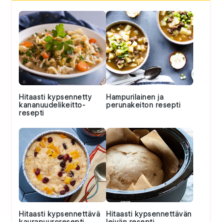
Sidebar
Hitaasti kypsennetty
Hampurilainen ja
kananuudelikeitto-
perunakeiton resepti
resepti
Hitaasti kypsennettävä
Hitaasti kypsennettävän
kaurapuuroresepti
leivän resepti