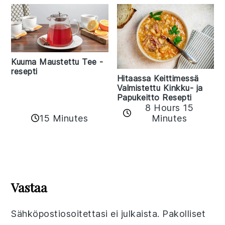
Kuuma Maustettu Tee -
resepti
Hitaassa Keittimessä
Valmistettu Kinkku- ja
Papukeitto Resepti
8 Hours 15
15 Minutes
Minutes
Reader
Interactions
Vastaa
Sähköpostiosoitettasi ei julkaista.
Pakolliset