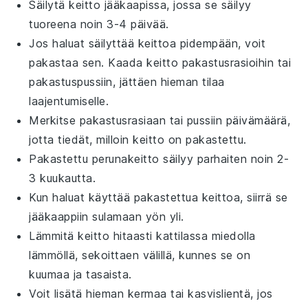
Säilytä keitto jääkaapissa, jossa se säilyy
tuoreena noin 3-4 päivää.
Jos haluat säilyttää keittoa pidempään, voit
pakastaa sen. Kaada keitto pakastusrasioihin tai
pakastuspussiin, jättäen hieman tilaa
laajentumiselle.
Merkitse pakastusrasiaan tai pussiin päivämäärä,
jotta tiedät, milloin keitto on pakastettu.
Pakastettu
perunakeitto
säilyy parhaiten noin 2-
3 kuukautta.
Kun haluat käyttää pakastettua keittoa, siirrä se
jääkaappiin sulamaan yön yli.
Lämmitä keitto hitaasti kattilassa miedolla
lämmöllä, sekoittaen välillä, kunnes se on
kuumaa ja tasaista.
Voit lisätä hieman
kermaa
tai
kasvislientä
, jos