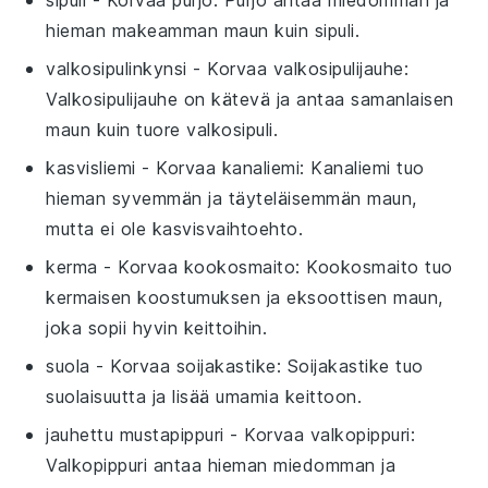
hieman makeamman maun kuin sipuli.
valkosipulinkynsi
- Korvaa
valkosipulijauhe
:
Valkosipulijauhe on kätevä ja antaa samanlaisen
maun kuin tuore valkosipuli.
kasvisliemi
- Korvaa
kanaliemi
: Kanaliemi tuo
hieman syvemmän ja täyteläisemmän maun,
mutta ei ole kasvisvaihtoehto.
kerma
- Korvaa
kookosmaito
: Kookosmaito tuo
kermaisen koostumuksen ja eksoottisen maun,
joka sopii hyvin keittoihin.
suola
- Korvaa
soijakastike
: Soijakastike tuo
suolaisuutta ja lisää umamia keittoon.
jauhettu mustapippuri
- Korvaa
valkopippuri
:
Valkopippuri antaa hieman miedomman ja