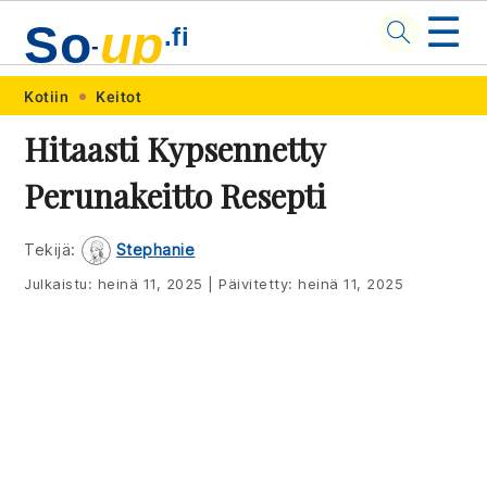
☰
So
up
.fi
-
Skip
Skip
Skip
Skip
Kotiin
Keitot
to
to
to
to
Hitaasti Kypsennetty
primary
main
primary
footer
Perunakeitto Resepti
navigation
content
sidebar
Tekijä:
Stephanie
Julkaistu:
heinä 11, 2025
|
Päivitetty:
heinä 11, 2025