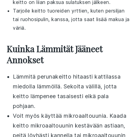
keitto on liian paksua sulatuksen jälkeen.
Tarjoile keitto tuoreiden yrttien, kuten
persiljan
tai
ruohosipulin
, kanssa, jotta saat lisää makua ja
väriä.
Kuinka Lämmität Jääneet
Annokset
Lämmitä
perunakeitto
hitaasti kattilassa
miedolla lämmöllä. Sekoita välillä, jotta
keitto lämpenee tasaisesti eikä pala
pohjaan.
Voit myös käyttää mikroaaltouunia. Kaada
keitto
mikroaaltouunin kestävään astiaan,
peitä löyhästi kannella tai mikroaaltouunin