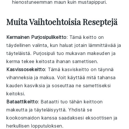
hienostuneemman maun kuin mustapippuri.
Muita Vaihtoehtoisia Reseptejä
Kermainen Purjosipulikeitto
: Tämä
keitto
on
täydellinen valinta, kun haluat jotain lämmittävää ja
täyteläistä. Purjosipuli tuo mukavan makeuden ja
kerma tekee keitosta ihanan samettisen.
Kasvissosekeitto
: Tämä
kasviskeitto
on täynnä
vihanneksia
ja makua. Voit käyttää mitä tahansa
kauden kasviksia ja soseuttaa ne samettiseksi
keitoksi.
Bataattikeitto
: Bataatti tuo tähän
keittoon
makeutta ja täyteläisyyttä. Yhdistä se
kookosmaidon kanssa saadaksesi eksoottisen ja
herkullisen lopputuloksen.