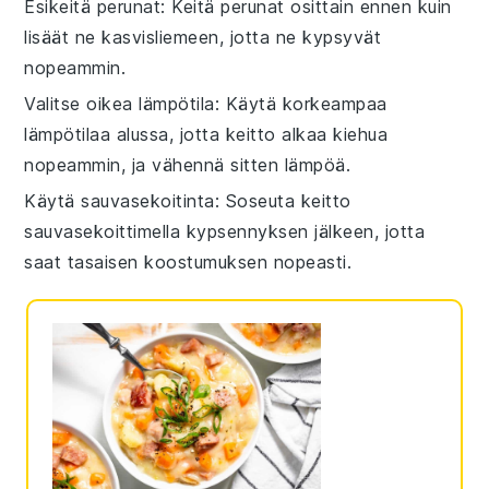
Esikeitä perunat
: Keitä
perunat
osittain ennen kuin
lisäät ne
kasvisliemeen
, jotta ne kypsyvät
nopeammin.
Valitse oikea lämpötila
: Käytä korkeampaa
lämpötilaa alussa, jotta
keitto
alkaa kiehua
nopeammin, ja vähennä sitten lämpöä.
Käytä sauvasekoitinta
: Soseuta
keitto
sauvasekoittimella kypsennyksen jälkeen, jotta
saat tasaisen koostumuksen nopeasti.