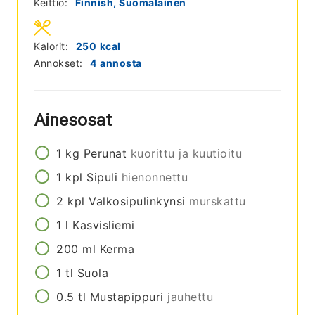
Keittiö:
Finnish, Suomalainen
Kalorit:
250
kcal
Annokset:
4
annosta
Ainesosat
1
kg
Perunat
kuorittu ja kuutioitu
1
kpl
Sipuli
hienonnettu
2
kpl
Valkosipulinkynsi
murskattu
1
l
Kasvisliemi
200
ml
Kerma
1
tl
Suola
0.5
tl
Mustapippuri
jauhettu