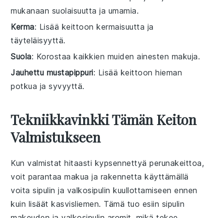
mukanaan suolaisuutta ja umamia.
Kerma
: Lisää keittoon kermaisuutta ja
täyteläisyyttä.
Suola
: Korostaa kaikkien muiden ainesten makuja.
Jauhettu mustapippuri
: Lisää keittoon hieman
potkua ja syvyyttä.
Tekniikkavinkki Tämän Keiton
Valmistukseen
Kun valmistat hitaasti kypsennettyä
perunakeittoa
,
voit parantaa makua ja rakennetta käyttämällä
voita
sipulin ja valkosipulin kuullottamiseen ennen
kuin lisäät
kasvisliemen
. Tämä tuo esiin sipulin
makeuden ja valkosipulin aromit, mikä tekee