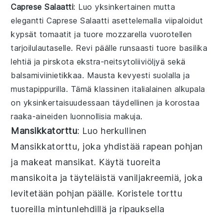
Caprese Salaatti
: Luo yksinkertainen mutta
elegantti
Caprese Salaatti
asettelemalla viipaloidut
kypsät tomaatit
ja
tuore mozzarella
vuorotellen
tarjoilulautaselle. Revi päälle runsaasti
tuore basilika
lehtiä ja pirskota
ekstra-neitsytoliiviöljyä
sekä
balsamiviinietikkaa
. Mausta kevyesti
suolalla
ja
mustapippurilla
. Tämä klassinen italialainen alkupala
on yksinkertaisuudessaan täydellinen ja korostaa
raaka-aineiden luonnollisia makuja.
Mansikkatorttu
: Luo herkullinen
Mansikkatorttu
, joka yhdistää rapean pohjan
ja makeat mansikat. Käytä tuoreita
mansikoita ja täyteläistä vaniljakreemiä, joka
levitetään pohjan päälle. Koristele torttu
tuoreilla mintunlehdillä ja ripauksella