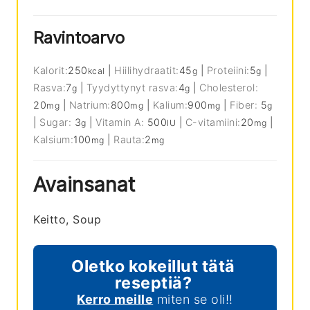
Ravintoarvo
Kalorit:
250
|
Hiilihydraatit:
45
|
Proteiini:
5
|
kcal
g
g
Rasva:
7
|
Tyydyttynyt rasva:
4
|
Cholesterol:
g
g
20
|
Natrium:
800
|
Kalium:
900
|
Fiber:
5
mg
mg
mg
g
|
Sugar:
3
|
Vitamin A:
500
|
C-vitamiini:
20
|
g
IU
mg
Kalsium:
100
|
Rauta:
2
mg
mg
Avainsanat
Keitto, Soup
Oletko kokeillut tätä
reseptiä?
Kerro meille
miten se oli!!