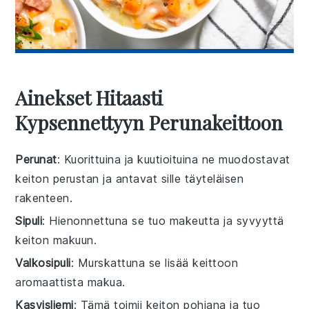
Ainekset Hitaasti
Kypsennettyyn Perunakeittoon
Perunat
: Kuorittuina ja kuutioituina ne muodostavat
keiton perustan ja antavat sille täyteläisen
rakenteen.
Sipuli
: Hienonnettuna se tuo makeutta ja syvyyttä
keiton makuun.
Valkosipuli
: Murskattuna se lisää keittoon
aromaattista makua.
Kasvisliemi
: Tämä toimii keiton pohjana ja tuo