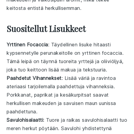
keitosta entistä herkullisemman.
Suositellut Lisukkeet
Yrttinen Focaccia
: Täydellinen
lisuke
hitaasti
kypsennetylle
perunakeitolle
on
yrttinen focaccia
.
Tämä
leipä
on täynnä
tuoreita yrttejä
ja
oliiviöljyä
,
joka tuo keittoon lisää
makua
ja
tekstuuria
.
Paahdetut Vihannekset
: Lisää
väriä
ja
ravintoa
ateriaasi tarjoilemalla
paahdettuja vihanneksia
.
Porkkanat
,
paprikat
ja
kesäkurpitsat
saavat
herkullisen
makeuden
ja
savuisen maun
uunissa
paahdettuna.
Savulohisalaatti
: Tuore ja
raikas
savulohisalaatti
tuo
meren
herkut
pöytään.
Savulohi
yhdistettynä