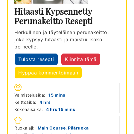
Hitaasti Kypsennetty
Perunakeitto Resepti
Herkullinen ja täyteläinen perunakeitto,
joka kypsyy hitaasti ja maistuu koko
perheelle.
Tulosta resepti
Kiinnitä tämä
Hyppää kommentoimaan
minutes
Valmisteluaika:
15
mins
hours
Keittoaika:
4
hrs
hours
minutes
Kokonaisaika:
4
hrs
15
mins
Ruokalaji:
Main Course, Pääruoka