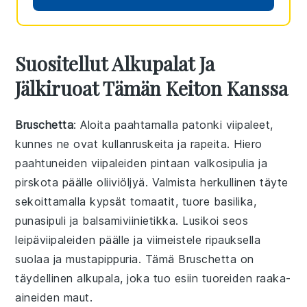
Suositellut Alkupalat Ja
Jälkiruoat Tämän Keiton Kanssa
Bruschetta
: Aloita paahtamalla
patonki
viipaleet,
kunnes ne ovat kullanruskeita ja rapeita. Hiero
paahtuneiden viipaleiden pintaan
valkosipulia
ja
pirskota päälle
oliiviöljyä
. Valmista herkullinen täyte
sekoittamalla
kypsät tomaatit
,
tuore basilika
,
punasipuli
ja
balsamiviinietikka
. Lusikoi seos
leipäviipaleiden päälle ja viimeistele ripauksella
suolaa
ja
mustapippuria
. Tämä
Bruschetta
on
täydellinen alkupala, joka tuo esiin tuoreiden raaka-
aineiden maut.