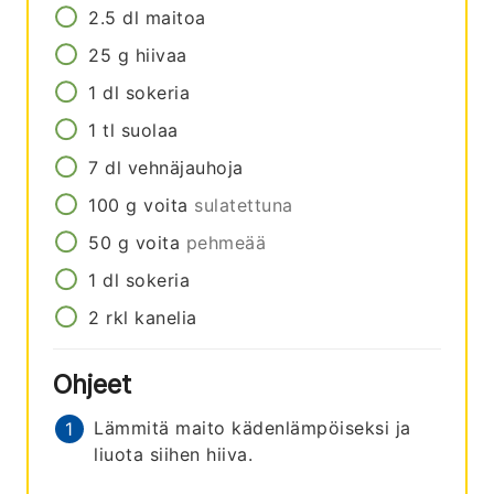
2.5
dl
maitoa
25
g
hiivaa
1
dl
sokeria
1
tl
suolaa
7
dl
vehnäjauhoja
100
g
voita
sulatettuna
50
g
voita
pehmeää
1
dl
sokeria
2
rkl
kanelia
Ohjeet
Lämmitä maito kädenlämpöiseksi ja
liuota siihen hiiva.