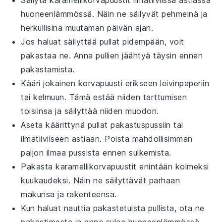
huoneenlämmössä. Näin ne säilyvät pehmeinä ja
herkullisina muutaman päivän ajan.
Jos haluat säilyttää
pullat
pidempään, voit
pakastaa ne. Anna
pullien
jäähtyä täysin ennen
pakastamista.
Kääri jokainen
korvapuusti
erikseen
leivinpaperiin
tai
kelmuun
. Tämä estää niiden tarttumisen
toisiinsa ja säilyttää niiden muodon.
Aseta käärittynä
pullat
pakastuspussiin tai
ilmatiiviiseen astiaan. Poista mahdollisimman
paljon ilmaa pussista ennen sulkemista.
Pakasta
karamellikorvapuustit
enintään kolmeksi
kuukaudeksi. Näin ne säilyttävät parhaan
makunsa ja rakenteensa.
Kun haluat nauttia pakastetuista
pullista
, ota ne
pakastimesta ja anna sulaa huoneenlämmössä