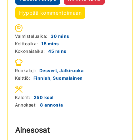
Hyppää kommentoimaan
minutes
Valmisteluaika:
30
mins
minutes
Keittoaika:
15
mins
minutes
Kokonaisaika:
45
mins
Ruokalaji:
Dessert, Jälkiruoka
Keittiö:
Finnish, Suomalainen
Kalorit:
250
kcal
Annokset:
8
annosta
Ainesosat