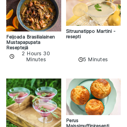
Sitruunatippo Martini -
resepti
Feijoada Brasilialainen
Mustapapupata
Reseptejä
2 Hours 30
Minutes
5 Minutes
Perus
Maissimuffiniresepti