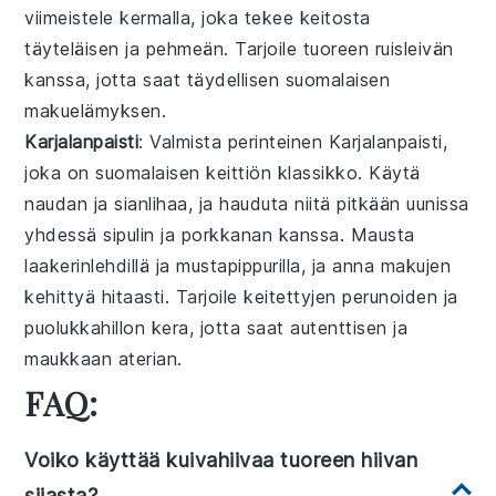
viimeistele
kerma
lla, joka tekee keitosta
täyteläisen ja pehmeän. Tarjoile tuoreen
ruisleivän
kanssa, jotta saat täydellisen suomalaisen
makuelämyksen.
Karjalanpaisti
: Valmista perinteinen
Karjalanpaisti
,
joka on suomalaisen keittiön klassikko. Käytä
naudan
ja
sianlihaa
, ja hauduta niitä pitkään
uunissa
yhdessä
sipulin
ja
porkkanan
kanssa. Mausta
laakerinlehdillä
ja
mustapippurilla
, ja anna makujen
kehittyä hitaasti. Tarjoile
keitettyjen perunoiden
ja
puolukkahillon
kera, jotta saat autenttisen ja
maukkaan aterian.
FAQ:
Voiko käyttää kuivahiivaa tuoreen hiivan
sijasta?