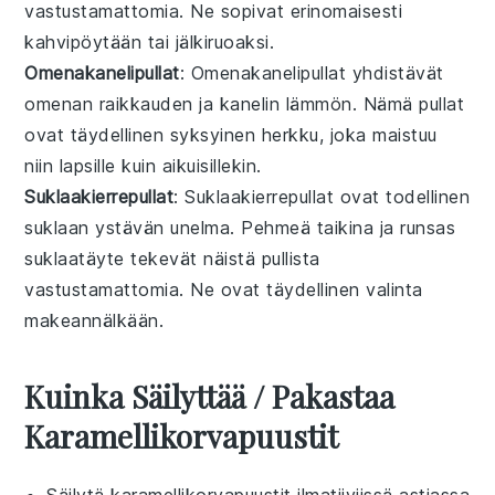
vastustamattomia. Ne sopivat erinomaisesti
kahvipöytään tai jälkiruoaksi.
Omenakanelipullat
: Omenakanelipullat yhdistävät
omenan
raikkauden ja kanelin lämmön. Nämä pullat
ovat täydellinen syksyinen herkku, joka maistuu
niin lapsille kuin aikuisillekin.
Suklaakierrepullat
: Suklaakierrepullat ovat todellinen
suklaan
ystävän unelma. Pehmeä taikina ja runsas
suklaatäyte tekevät näistä pullista
vastustamattomia. Ne ovat täydellinen valinta
makeannälkään.
Kuinka Säilyttää / Pakastaa
Karamellikorvapuustit
Säilytä
karamellikorvapuustit
ilmatiiviissä astiassa