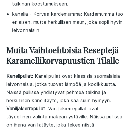
taikinan koostumukseen.
kanelia
- Korvaa
kardemumma
: Kardemumma tuo
erilaisen, mutta herkullisen maun, joka sopii hyvin
leivonnaisiin.
Muita Vaihtoehtoisia Reseptejä
Karamellikorvapuustien Tilalle
Kanelipullat
: Kanelipullat ovat klassisia suomalaisia
leivonnaisia
, jotka tuovat lämpöä ja kodikkuutta.
Näissä pullissa yhdistyvät pehmeä taikina ja
herkullinen kanelitäyte, joka saa suun hymyyn.
Vaniljakierrepullat
: Vaniljakierrepullat ovat
täydellinen valinta makean ystäville. Näissä pullissa
on ihana
vaniljatäyte
, joka tekee niistä