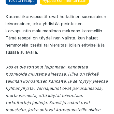
Tulosta resepti
Hyppää Kommentoimaan
Karamellikorvapuustit ovat herkullinen suomalainen
leivonnainen, joka yhdistää perinteisen
korvapuustin makumaailman makeaan karamelliin.
Tämä resepti on täydellinen valinta, kun haluat
hemmotella itseäsi tai vieraitasi jollain erityisellä ja
suussa sulavalla.
Jos et ole tottunut leipomaan, kannattaa
huomioida muutama ainesosa. Hiiva on tärkeä
taikinan kohoamisen kannalta, ja se löytyy yleensä
kylmähyllystä. Vehnäjauhot ovat perusainesosa,
mutta varmista, että käytät leivontaan
tarkoitettuja jauhoja. Kaneli ja sokeri ovat
mausteita, jotka antavat korvapuusteille niiden