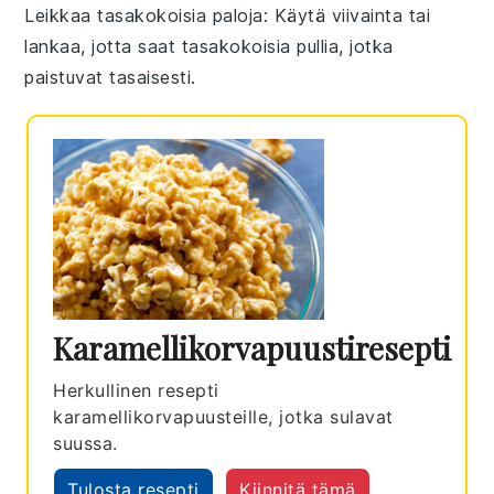
Leikkaa tasakokoisia paloja
: Käytä viivainta tai
lankaa, jotta saat tasakokoisia
pullia
, jotka
paistuvat tasaisesti.
Karamellikorvapuustiresepti
Herkullinen resepti
karamellikorvapuusteille, jotka sulavat
suussa.
Tulosta resepti
Kiinnitä tämä