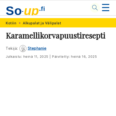
☰
So
up
.fi
-
Skip
Skip
Skip
Skip
Kotiin
Alkupalat ja Välipalat
to
to
to
to
Karamellikorvapuustiresepti
primary
main
primary
footer
navigation
content
sidebar
Tekijä:
Stephanie
Julkaistu:
heinä 11, 2025
|
Päivitetty:
heinä 16, 2025