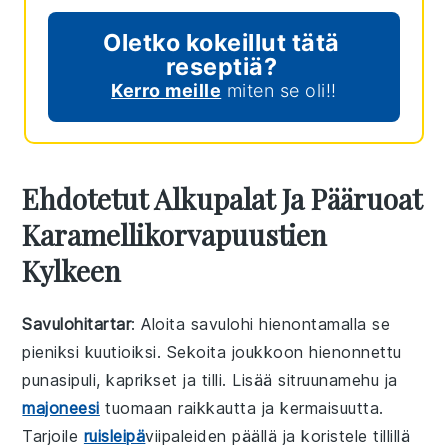
Oletko kokeillut tätä
reseptiä?
Kerro meille
miten se oli!!
Ehdotetut Alkupalat Ja Pääruoat
Karamellikorvapuustien
Kylkeen
Savulohitartar
: Aloita
savulohi
hienontamalla se
pieniksi kuutioiksi. Sekoita joukkoon
hienonnettu
punasipuli
,
kaprikset
ja
tilli
. Lisää
sitruunamehu
ja
majoneesi
tuomaan raikkautta ja kermaisuutta.
Tarjoile
ruisleipä
viipaleiden
päällä ja koristele
tillillä