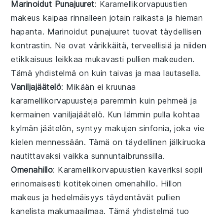
Marinoidut Punajuuret
: Karamellikorvapuustien
makeus kaipaa rinnalleen jotain raikasta ja hieman
hapanta. Marinoidut
punajuuret
tuovat täydellisen
kontrastin. Ne ovat värikkäitä, terveellisiä ja niiden
etikkaisuus leikkaa mukavasti pullien makeuden.
Tämä yhdistelmä on kuin
taivas
ja maa lautasella.
Vaniljajäätelö
: Mikään ei kruunaa
karamellikorvapuusteja paremmin kuin pehmeä ja
kermainen
vaniljajäätelö
. Kun lämmin pulla kohtaa
kylmän jäätelön, syntyy makujen sinfonia, joka vie
kielen mennessään. Tämä on täydellinen
jälkiruoka
nautittavaksi vaikka sunnuntaibrunssilla.
Omenahillo
: Karamellikorvapuustien kaveriksi sopii
erinomaisesti kotitekoinen
omenahillo
. Hillon
makeus ja hedelmäisyys täydentävät pullien
kanelista makumaailmaa. Tämä yhdistelmä tuo