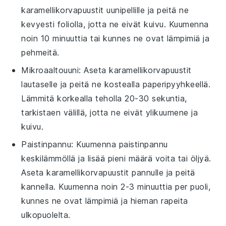
karamellikorvapuustit
uunipellille ja peitä ne
kevyesti foliolla, jotta ne eivät kuivu. Kuumenna
noin 10 minuuttia tai kunnes ne ovat lämpimiä ja
pehmeitä.
Mikroaaltouuni
: Aseta
karamellikorvapuustit
lautaselle ja peitä ne kostealla paperipyyhkeellä.
Lämmitä korkealla teholla 20-30 sekuntia,
tarkistaen välillä, jotta ne eivät ylikuumene ja
kuivu.
Paistinpannu
: Kuumenna paistinpannu
keskilämmöllä ja lisää pieni määrä
voita
tai
öljyä
.
Aseta
karamellikorvapuustit
pannulle ja peitä
kannella. Kuumenna noin 2-3 minuuttia per puoli,
kunnes ne ovat lämpimiä ja hieman rapeita
ulkopuolelta.