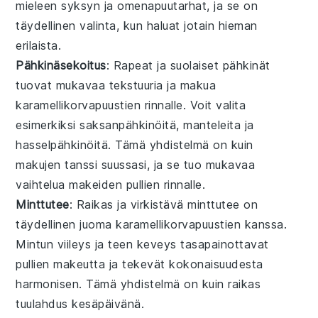
mieleen
syksyn
ja
omenapuutarhat
, ja se on
täydellinen valinta, kun haluat jotain hieman
erilaista.
Pähkinäsekoitus
: Rapeat ja suolaiset
pähkinät
tuovat mukavaa tekstuuria ja makua
karamellikorvapuustien rinnalle. Voit valita
esimerkiksi saksanpähkinöitä, manteleita ja
hasselpähkinöitä. Tämä yhdistelmä on kuin
makujen tanssi
suussasi, ja se tuo mukavaa
vaihtelua makeiden pullien rinnalle.
Minttutee
: Raikas ja virkistävä
minttutee
on
täydellinen juoma karamellikorvapuustien kanssa.
Mintun viileys ja teen keveys tasapainottavat
pullien makeutta ja tekevät kokonaisuudesta
harmonisen. Tämä yhdistelmä on kuin
raikas
tuulahdus
kesäpäivänä.