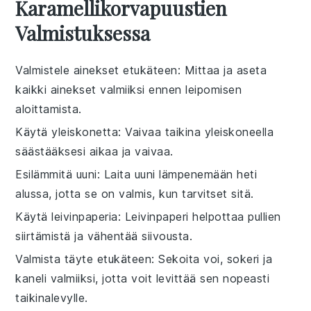
Karamellikorvapuustien
Valmistuksessa
Valmistele ainekset etukäteen
: Mittaa ja aseta
kaikki
ainekset
valmiiksi ennen leipomisen
aloittamista.
Käytä yleiskonetta
: Vaivaa
taikina
yleiskoneella
säästääksesi aikaa ja vaivaa.
Esilämmitä uuni
: Laita
uuni
lämpenemään heti
alussa, jotta se on valmis, kun tarvitset sitä.
Käytä leivinpaperia
: Leivinpaperi helpottaa
pullien
siirtämistä ja vähentää siivousta.
Valmista täyte etukäteen
: Sekoita
voi
,
sokeri
ja
kaneli
valmiiksi, jotta voit levittää sen nopeasti
taikinalevylle.