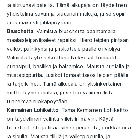
ja
sitruunaviipaleilla
. Tämä
alkupala
on täydellinen
yhdistelmä savun ja sitruunan makuja, ja se sopii
erinomaisesti juhlapöytään.
Bruschetta
: Valmista
bruschetta
paahtamalla
maalaisleipäviipaleet
rapeiksi. Hiero leipien pintaan
valkosipulinkynsi
ja pirskottele päälle
oliiviöljyä
.
Valmista täyte sekoittamalla
kypsät tomaatit
,
punasipuli
,
basilika
ja
balsamico
. Mausta
suolalla
ja
mustapippurilla
. Lusikoi tomaattiseos leipien päälle
ja tarjoile heti. Tämä
alkupala
on yksinkertainen
mutta täynnä makua, ja se tuo välimerellistä
tunnelmaa ruokapöytään.
Kermainen Lohikeitto
: Tämä
Kermainen Lohikeitto
on täydellinen valinta viileisiin päiviin. Käytä
tuoretta
lohta
ja lisää siihen
perunoita
,
porkkanoita
ja
sipulia
. Mausta
tilli
llä ja
valkopippuri
lla, ja