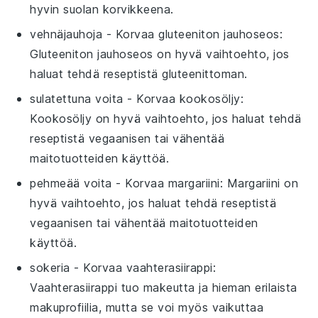
hyvin suolan korvikkeena.
vehnäjauhoja
- Korvaa
gluteeniton jauhoseos
:
Gluteeniton jauhoseos on hyvä vaihtoehto, jos
haluat tehdä reseptistä gluteenittoman.
sulatettuna voita
- Korvaa
kookosöljy
:
Kookosöljy on hyvä vaihtoehto, jos haluat tehdä
reseptistä vegaanisen tai vähentää
maitotuotteiden käyttöä.
pehmeää voita
- Korvaa
margariini
: Margariini on
hyvä vaihtoehto, jos haluat tehdä reseptistä
vegaanisen tai vähentää maitotuotteiden
käyttöä.
sokeria
- Korvaa
vaahterasiirappi
:
Vaahterasiirappi tuo makeutta ja hieman erilaista
makuprofiilia, mutta se voi myös vaikuttaa