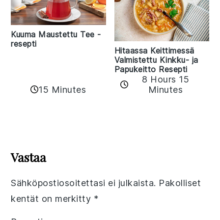
Kuuma Maustettu Tee -
resepti
Hitaassa Keittimessä
Valmistettu Kinkku- ja
Papukeitto Resepti
8 Hours 15
15 Minutes
Minutes
Reader
Interactions
Vastaa
Sähköpostiosoitettasi ei julkaista.
Pakolliset
kentät on merkitty
*