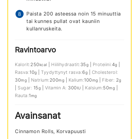
Paista 200 asteessa noin 15 minuuttia
tai kunnes pullat ovat kauniin
kullanruskeita.
Ravintoarvo
Kalorit:
250
|
Hiilihydraatit:
35
|
Proteiini:
4
|
kcal
g
g
Rasva:
10
|
Tyydyttynyt rasva:
6
|
Cholesterol:
g
g
30
|
Natrium:
200
|
Kalium:
100
|
Fiber:
2
mg
mg
mg
g
|
Sugar:
15
|
Vitamin A:
300
|
Kalsium:
50
|
g
IU
mg
Rauta:
1
mg
Avainsanat
Cinnamon Rolls, Korvapuusti