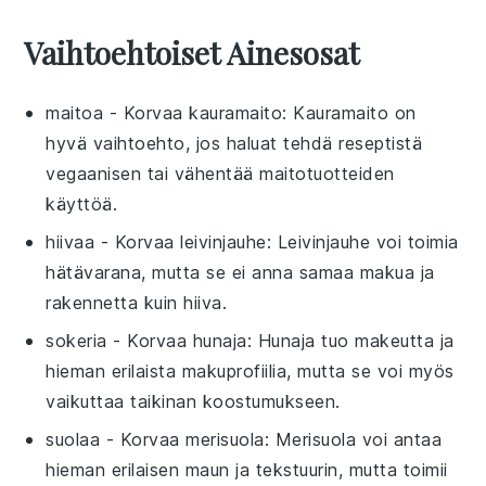
Vaihtoehtoiset Ainesosat
maitoa
- Korvaa
kauramaito
: Kauramaito on
hyvä vaihtoehto, jos haluat tehdä reseptistä
vegaanisen tai vähentää maitotuotteiden
käyttöä.
hiivaa
- Korvaa
leivinjauhe
: Leivinjauhe voi toimia
hätävarana, mutta se ei anna samaa makua ja
rakennetta kuin hiiva.
sokeria
- Korvaa
hunaja
: Hunaja tuo makeutta ja
hieman erilaista makuprofiilia, mutta se voi myös
vaikuttaa taikinan koostumukseen.
suolaa
- Korvaa
merisuola
: Merisuola voi antaa
hieman erilaisen maun ja tekstuurin, mutta toimii