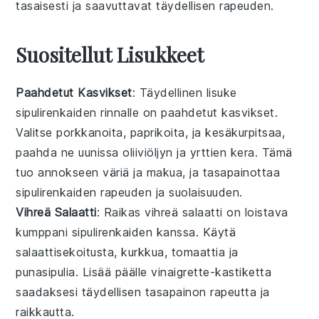
tasaisesti ja saavuttavat täydellisen
rapeuden
.
Suositellut Lisukkeet
Paahdetut Kasvikset
: Täydellinen lisuke
sipulirenkaiden
rinnalle on
paahdetut kasvikset
.
Valitse
porkkanoita
,
paprikoita
, ja
kesäkurpitsaa
,
paahda ne uunissa
oliiviöljyn
ja
yrttien
kera. Tämä
tuo annokseen väriä ja makua, ja tasapainottaa
sipulirenkaiden
rapeuden ja suolaisuuden.
Vihreä Salaatti
: Raikas
vihreä salaatti
on loistava
kumppani
sipulirenkaiden
kanssa. Käytä
salaattisekoitusta
,
kurkkua
,
tomaattia
ja
punasipulia
. Lisää päälle
vinaigrette-kastiketta
saadaksesi täydellisen tasapainon rapeutta ja
raikkautta.