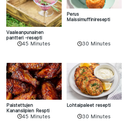
Perus
Maissimuffiniresepti
Vaaleanpunainen
pantteri -resepti
45 Minutes
30 Minutes
Paistettujen
Lohtaipaleet resepti
Kanansiipien Respti
45 Minutes
30 Minutes