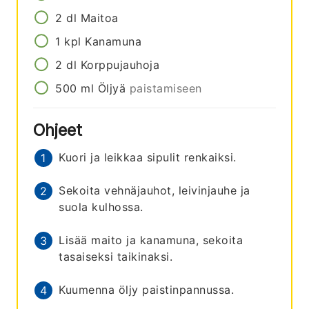
2
dl
Maitoa
1
kpl
Kanamuna
2
dl
Korppujauhoja
500
ml
Öljyä
paistamiseen
Ohjeet
Kuori ja leikkaa sipulit renkaiksi.
Sekoita vehnäjauhot, leivinjauhe ja
suola kulhossa.
Lisää maito ja kanamuna, sekoita
tasaiseksi taikinaksi.
Kuumenna öljy paistinpannussa.