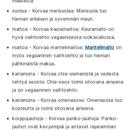
määrästä.
suolaa
- Korvaa
merisuolaa
: Merisuola tuo
hieman erilaisen ja syvemmän maun.
maitoa
- Korvaa
kauramaitoa
: Kauramaito on
hyvä vaihtoehto vegaanisessa ruokavaliossa.
maitoa
- Korvaa
mantelimaitoa
:
Mantelimaito
on
myös vegaaninen vaihtoehto ja tuo hieman
pähkinäistä makua.
kanamuna
- Korvaa
chia-siemenistä ja vedestä
tehtyä seosta
: Chia-seos toimii sitovana aineena
ja on vegaaninen vaihtoehto.
kanamuna
- Korvaa
omenasose
: Omenasose tuo
kosteutta ja toimii sitovana aineena.
korppujauhoja
- Korvaa
panko-jauhoja
: Panko-
jauhot ovat kevyempiä ja antavat rapeamman