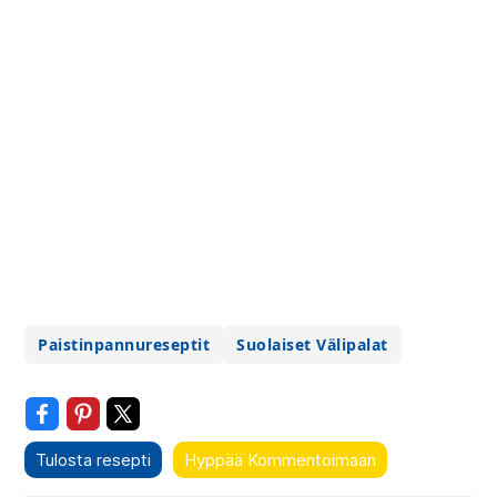
Paistinpannureseptit
Suolaiset Välipalat
Tulosta resepti
Hyppää Kommentoimaan