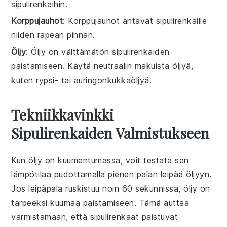
sipulirenkaihin.
Korppujauhot
: Korppujauhot antavat sipulirenkaille
niiden rapean pinnan.
Öljy
: Öljy on välttämätön sipulirenkaiden
paistamiseen. Käytä neutraalin makuista öljyä,
kuten rypsi- tai auringonkukkaöljyä.
Tekniikkavinkki
Sipulirenkaiden Valmistukseen
Kun
öljy
on kuumentumassa, voit testata sen
lämpötilaa pudottamalla pienen palan
leipää
öljyyn.
Jos leipäpala ruskistuu noin 60 sekunnissa, öljy on
tarpeeksi kuumaa paistamiseen. Tämä auttaa
varmistamaan, että
sipulirenkaat
paistuvat