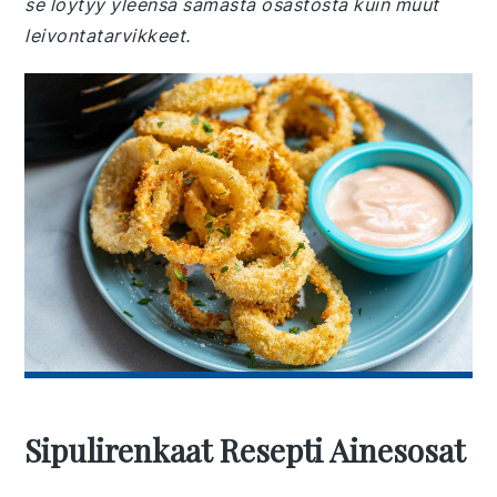
se löytyy yleensä samasta osastosta kuin muut
leivontatarvikkeet.
Sipulirenkaat Resepti Ainesosat