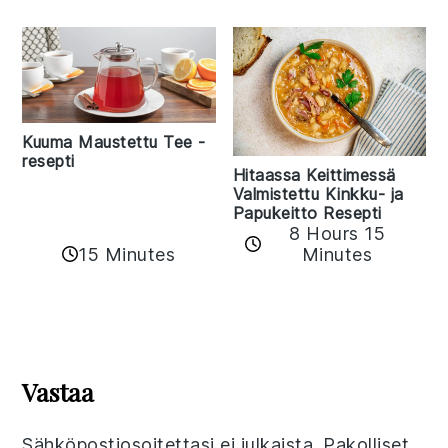
Kuuma Maustettu Tee -
resepti
Hitaassa Keittimessä
Valmistettu Kinkku- ja
Papukeitto Resepti
8 Hours 15
15 Minutes
Minutes
Reader
Interactions
Vastaa
Sähköpostiosoitettasi ei julkaista.
Pakolliset