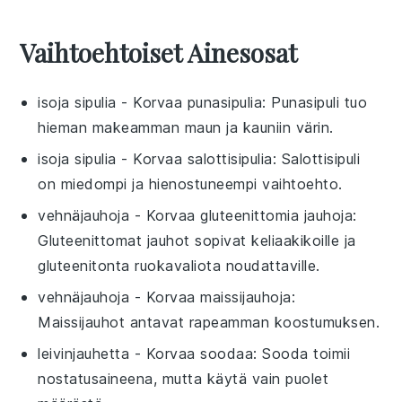
Vaihtoehtoiset Ainesosat
isoja sipulia
- Korvaa
punasipulia
: Punasipuli tuo
hieman makeamman maun ja kauniin värin.
isoja sipulia
- Korvaa
salottisipulia
: Salottisipuli
on miedompi ja hienostuneempi vaihtoehto.
vehnäjauhoja
- Korvaa
gluteenittomia jauhoja
:
Gluteenittomat jauhot sopivat keliaakikoille ja
gluteenitonta ruokavaliota noudattaville.
vehnäjauhoja
- Korvaa
maissijauhoja
:
Maissijauhot antavat rapeamman koostumuksen.
leivinjauhetta
- Korvaa
soodaa
: Sooda toimii
nostatusaineena, mutta käytä vain puolet