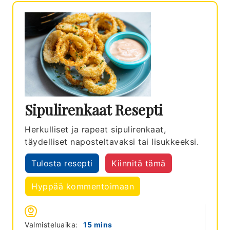
Sipulirenkaat Resepti
Herkulliset ja rapeat sipulirenkaat,
täydelliset naposteltavaksi tai lisukkeeksi.
Tulosta resepti
Kiinnitä tämä
Hyppää kommentoimaan
minutes
Valmisteluaika:
15
mins