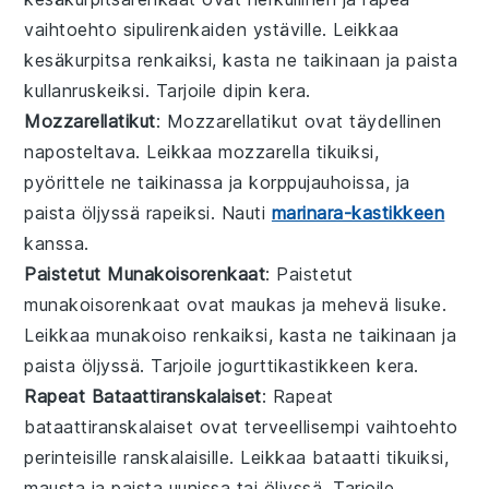
vaihtoehto sipulirenkaiden ystäville. Leikkaa
kesäkurpitsa renkaiksi, kasta ne taikinaan ja paista
kullanruskeiksi. Tarjoile dipin kera.
Mozzarellatikut
: Mozzarellatikut ovat täydellinen
naposteltava. Leikkaa mozzarella tikuiksi,
pyörittele ne taikinassa ja korppujauhoissa, ja
paista öljyssä rapeiksi. Nauti
marinara-kastikkeen
kanssa.
Paistetut Munakoisorenkaat
: Paistetut
munakoisorenkaat ovat maukas ja mehevä lisuke.
Leikkaa munakoiso renkaiksi, kasta ne taikinaan ja
paista öljyssä. Tarjoile jogurttikastikkeen kera.
Rapeat Bataattiranskalaiset
: Rapeat
bataattiranskalaiset ovat terveellisempi vaihtoehto
perinteisille ranskalaisille. Leikkaa bataatti tikuiksi,
mausta ja paista uunissa tai öljyssä. Tarjoile