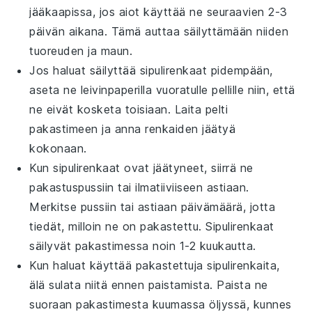
jääkaapissa, jos aiot käyttää ne seuraavien 2-3
päivän aikana. Tämä auttaa säilyttämään niiden
tuoreuden ja maun.
Jos haluat säilyttää
sipulirenkaat
pidempään,
aseta ne leivinpaperilla vuoratulle pellille niin, että
ne eivät kosketa toisiaan. Laita pelti
pakastimeen ja anna renkaiden jäätyä
kokonaan.
Kun
sipulirenkaat
ovat jäätyneet, siirrä ne
pakastuspussiin tai ilmatiiviiseen astiaan.
Merkitse pussiin tai astiaan päivämäärä, jotta
tiedät, milloin ne on pakastettu.
Sipulirenkaat
säilyvät pakastimessa noin 1-2 kuukautta.
Kun haluat käyttää pakastettuja
sipulirenkaita
,
älä sulata niitä ennen paistamista. Paista ne
suoraan pakastimesta kuumassa öljyssä, kunnes