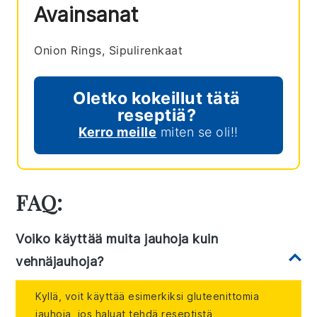
Avainsanat
Onion Rings, Sipulirenkaat
Oletko kokeillut tätä
reseptiä?
Kerro meille
miten se oli!!
FAQ:
Voiko käyttää muita jauhoja kuin
vehnäjauhoja?
Kyllä, voit käyttää esimerkiksi gluteenittomia
jauhoja, jos haluat tehdä reseptistä