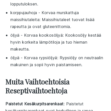
lopputuloksen.
korppujauhoja
- Korvaa
murskattuja
maissihiutaleita
: Maissihiutaleet tuovat lisää
rapeutta ja ovat gluteenittomia.
öljyä
- Korvaa
kookosöljyä
: Kookosöljy kestää
hyvin korkeita lämpötiloja ja tuo hieman
makeutta.
öljyä
- Korvaa
rypsiöljyä
: Rypsiöljy on neutraalin
makuinen ja sopii hyvin paistamiseen.
Muita Vaihtoehtoisia
Reseptivaihtoehtoja
Paistetut Kesäkurpitsarenkaat
: Paistetut
kesäkurpitsarenkaat ovat herkullinen ja rapea