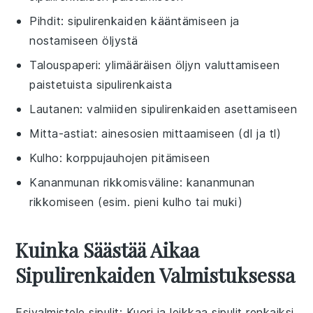
Pihdit
: sipulirenkaiden kääntämiseen ja
nostamiseen öljystä
Talouspaperi
: ylimääräisen öljyn valuttamiseen
paistetuista sipulirenkaista
Lautanen
: valmiiden sipulirenkaiden asettamiseen
Mitta-astiat
: ainesosien mittaamiseen (dl ja tl)
Kulho
: korppujauhojen pitämiseen
Kananmunan rikkomisväline
: kananmunan
rikkomiseen (esim. pieni kulho tai muki)
Kuinka Säästää Aikaa
Sipulirenkaiden Valmistuksessa
Esivalmistele sipulit
: Kuori ja leikkaa sipulit renkaiksi