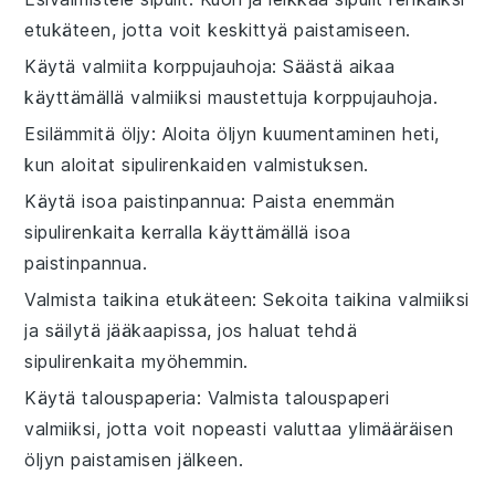
etukäteen, jotta voit keskittyä paistamiseen.
Käytä valmiita korppujauhoja
: Säästä aikaa
käyttämällä valmiiksi maustettuja korppujauhoja.
Esilämmitä öljy
: Aloita öljyn kuumentaminen heti,
kun aloitat sipulirenkaiden valmistuksen.
Käytä isoa paistinpannua
: Paista enemmän
sipulirenkaita kerralla käyttämällä isoa
paistinpannua.
Valmista taikina etukäteen
: Sekoita taikina valmiiksi
ja säilytä jääkaapissa, jos haluat tehdä
sipulirenkaita myöhemmin.
Käytä talouspaperia
: Valmista talouspaperi
valmiiksi, jotta voit nopeasti valuttaa ylimääräisen
öljyn paistamisen jälkeen.