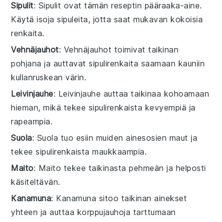
Sipulit
: Sipulit ovat tämän reseptin pääraaka-aine.
Käytä isoja sipuleita, jotta saat mukavan kokoisia
renkaita.
Vehnäjauhot
: Vehnäjauhot toimivat taikinan
pohjana ja auttavat sipulirenkaita saamaan kauniin
kullanruskean värin.
Leivinjauhe
: Leivinjauhe auttaa taikinaa kohoamaan
hieman, mikä tekee sipulirenkaista kevyempiä ja
rapeampia.
Suola
: Suola tuo esiin muiden ainesosien maut ja
tekee sipulirenkaista maukkaampia.
Maito
: Maito tekee taikinasta pehmeän ja helposti
käsiteltävän.
Kanamuna
: Kanamuna sitoo taikinan ainekset
yhteen ja auttaa korppujauhoja tarttumaan