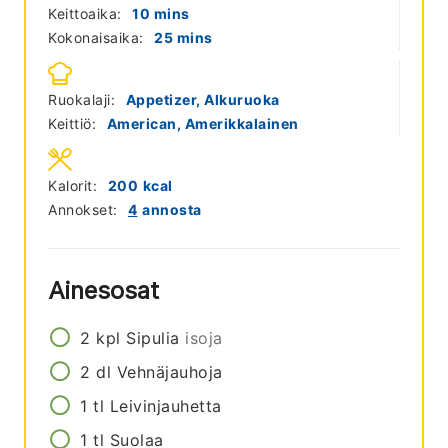
minutes
Keittoaika:
10
mins
minutes
Kokonaisaika:
25
mins
Ruokalaji:
Appetizer, Alkuruoka
Keittiö:
American, Amerikkalainen
Kalorit:
200
kcal
Annokset:
4
annosta
Ainesosat
2
kpl
Sipulia
isoja
2
dl
Vehnäjauhoja
1
tl
Leivinjauhetta
1
tl
Suolaa