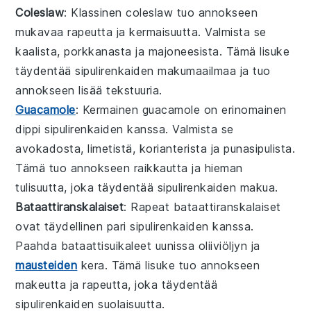
Coleslaw
: Klassinen
coleslaw
tuo annokseen
mukavaa
rapeutta
ja
kermaisuutta
. Valmista se
kaalista
,
porkkanasta
ja
majoneesista
. Tämä lisuke
täydentää
sipulirenkaiden
makumaailmaa ja tuo
annokseen lisää tekstuuria.
Guacamole
: Kermainen
guacamole
on erinomainen
dippi
sipulirenkaiden
kanssa. Valmista se
avokadosta
,
limetistä
,
korianterista
ja
punasipulista
.
Tämä tuo annokseen raikkautta ja hieman
tulisuutta
, joka täydentää
sipulirenkaiden
makua.
Bataattiranskalaiset
: Rapeat
bataattiranskalaiset
ovat täydellinen pari
sipulirenkaiden
kanssa.
Paahda
bataattisuikaleet
uunissa
oliiviöljyn
ja
mausteiden
kera. Tämä lisuke tuo annokseen
makeutta ja rapeutta, joka täydentää
sipulirenkaiden
suolaisuutta.