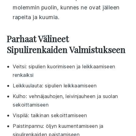
molemmin puolin, kunnes ne ovat jälleen
rapeita ja kuumia.
Parhaat Välineet
Sipulirenkaiden Valmistukseen
Veitsi
: sipulien kuorimiseen ja leikkaamiseen
renkaiksi
Leikkuulauta
: sipulien leikkaamiseen
Kulho
: vehnäjauhojen, leivinjauheen ja suolan
sekoittamiseen
Vispilä
: taikinan sekoittamiseen
Paistinpannu
: öljyn kuumentamiseen ja
sipulirenkaiden paistamiseen