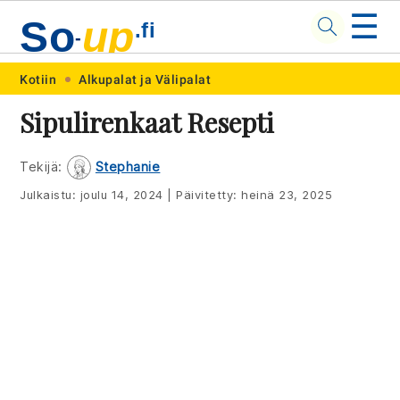
☰
So
up
.fi
-
Skip
Skip
Skip
Skip
Kotiin
Alkupalat ja Välipalat
to
to
to
to
Sipulirenkaat Resepti
primary
main
primary
footer
navigation
content
sidebar
Tekijä:
Stephanie
Julkaistu:
joulu 14, 2024
|
Päivitetty:
heinä 23, 2025