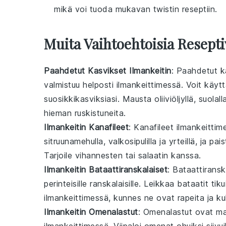
mikä voi tuoda mukavan twistin reseptiin.
Muita Vaihtoehtoisia Resepti
Paahdetut Kasvikset Ilmankeitin
: Paahdetut ka
valmistuu helposti ilmankeittimessä. Voit käyt
suosikkikasviksiasi. Mausta oliiviöljyllä, suola
hieman ruskistuneita.
Ilmankeitin Kanafileet
: Kanafileet ilmankeitti
sitruunamehulla
,
valkosipulilla
ja
yrteillä
, ja pa
Tarjoile
vihannesten
tai
salaatin
kanssa.
Ilmankeitin Bataattiranskalaiset
: Bataattiransk
perinteisille ranskalaisille. Leikkaa
bataatit
tikui
ilmankeittimessä, kunnes ne ovat rapeita ja kul
Ilmankeitin Omenalastut
: Omenalastut ovat mak