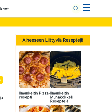
☰
kkeet
Primary
Sidebar
Aiheeseen Liittyviä Reseptejä
n
Ilmankeitin Pizza-
Ilmankeitin
ja
resepti
Munakokkeli
Reseptejä