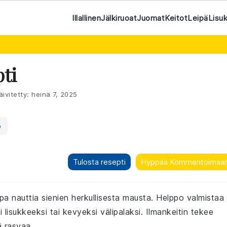
Illallinen
Jälkiruoat
Juomat
Keitot
Leipä
Lisu
pti
ivitetty:
heinä 7, 2025
o
Tulosta resepti
Hyppää Kommentoimaa
pa nauttia sienien herkullisesta mausta. Helppo valmistaa 
lisukkeeksi tai kevyeksi välipalaksi. Ilmankeitin tekee
ä rasvaa.