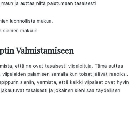
n maun ja auttaa niitä paistumaan tasaisesti
ien luonnollista makua.
ä sienien makuun.
ptin Valmistamiseen
mista, että ne ovat tasaisesti viipaloituja. Tämä auttaa
viipaleiden palamisen samalla kun toiset jäävät raaoiksi.
pippurin
sieniin
, varmista, että kaikki viipaleet ovat hyvin
jakautuvat tasaisesti ja jokainen
sieni
saa täydellisen