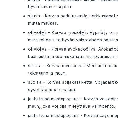
hyvin tähän reseptiin.
sieniä
- Korvaa
herkkusieniä
: Herkkusienet o
mutta maukas.
oliiviöljyä
- Korvaa
rypsiöljyä
: Rypsiöljy on 
mikä tekee siitä hyvän vaihtoehdon paista
oliiviöljyä
- Korvaa
avokadoöljyä
: Avokadoö
kuumuutta ja tuo mukanaan hienovaraisen 
suolaa
- Korvaa
merisuolaa
: Merisuola on l
tekstuurin ja maun.
suolaa
- Korvaa
soijakastiketta
: Soijakasti
syventää ruoan makua.
jauhettuna mustapippuria
- Korvaa
valkopip
maun, joka voi olla miellyttävä vaihtoehto.
jauhettuna mustapippuria
- Korvaa
cayennep