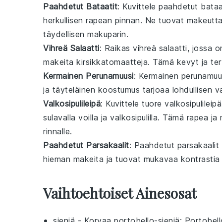
Paahdetut Bataatit
: Kuvittele
paahdetut bataa
herkullisen rapean pinnan. Ne tuovat makeutta
täydellisen makuparin.
Vihreä Salaatti
: Raikas
vihreä salaatti
, jossa o
makeita
kirsikkatomaatteja
. Tämä kevyt ja ter
Kermainen Perunamuusi
: Kermainen
perunamuu
ja täyteläinen koostumus tarjoaa lohdullisen 
Valkosipulileipä
: Kuvittele tuore
valkosipulileipä
sulavalla
voilla
ja
valkosipulilla
. Tämä rapea ja 
rinnalle.
Paahdetut Parsakaalit
: Paahdetut
parsakaalit
hieman makeita ja tuovat mukavaa kontrasti
Vaihtoehtoiset Ainesosat
sieniä
- Korvaa
portobello-sieniä
: Portobell