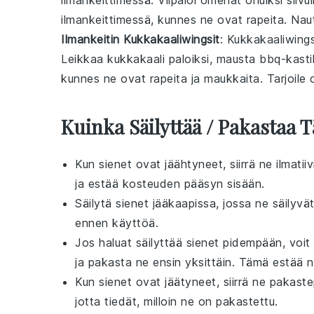
ilmankeittimessä. Viipaloi
omenat
ohuiksi siivui
ilmankeittimessä, kunnes ne ovat rapeita. Naut
Ilmankeitin Kukkakaaliwingsit
: Kukkakaaliwingsi
Leikkaa
kukkakaali
paloiksi, mausta
bbq-kasti
kunnes ne ovat rapeita ja maukkaita. Tarjoile
Kuinka Säilyttää / Pakastaa 
Kun
sienet
ovat jäähtyneet, siirrä ne ilmati
ja estää kosteuden pääsyn sisään.
Säilytä
sienet
jääkaapissa, jossa ne säilyvät
ennen käyttöä.
Jos haluat säilyttää
sienet
pidempään, voit
ja pakasta ne ensin yksittäin. Tämä estää ni
Kun
sienet
ovat jäätyneet, siirrä ne pakaste
jotta tiedät, milloin ne on pakastettu.