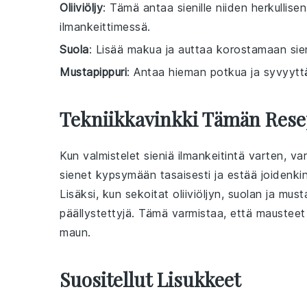
Oliiviöljy
: Tämä antaa sienille niiden herkullise
ilmankeittimessä.
Suola
: Lisää makua ja auttaa korostamaan sien
Mustapippuri
: Antaa hieman potkua ja syvyytt
Tekniikkavinkki Tämän Rese
Kun valmistelet
sieniä
ilmankeitintä varten, var
sienet
kypsymään tasaisesti ja estää joidenkin 
Lisäksi, kun sekoitat
oliiviöljyn
,
suolan
ja
musta
päällystettyjä. Tämä varmistaa, että
mausteet
maun.
Suositellut Lisukkeet