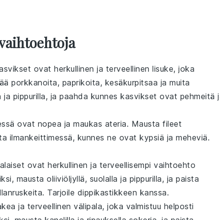
vaihtoehtoja
svikset ovat herkullinen ja terveellinen lisuke, joka
tää
porkkanoita
,
paprikoita
,
kesäkurpitsaa
ja muita
lla ja pippurilla, ja paahda kunnes kasvikset ovat pehmeitä 
messä ovat nopea ja maukas ateria. Mausta fileet
ista ilmankeittimessä, kunnes ne ovat kypsiä ja meheviä.
alaiset ovat herkullinen ja terveellisempi vaihtoehto
ksi, mausta oliiviöljyllä, suolalla ja pippurilla, ja paista
lanruskeita. Tarjoile
dippikastikkeen
kanssa.
ea ja terveellinen välipala, joka valmistuu helposti