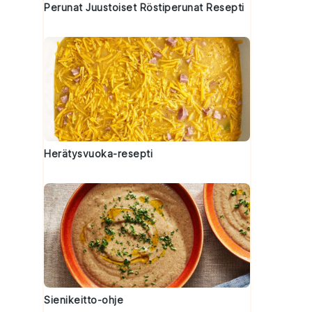
Perunat Juustoiset Röstiperunat Resepti
Herätysvuoka-resepti
Sienikeitto-ohje