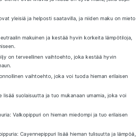
vat yleisiä ja helposti saatavilla, ja niiden maku on mieto
neutraalin makuinen ja kestää hyvin korkeita lämpötiloja,
miseen.
ljy on terveellinen vaihtoehto, joka kestää hyvin
maun.
uonnollinen vaihtoehto, joka voi tuoda hieman erilaisen
ke lisää suolaisuutta ja tuo mukanaan umamia, joka voi
puria
: Valkopippuri on hieman miedompi ja tuo erilaisen
ippuria
: Cayennepippuri lisää hieman tulisuutta ja lämpöä,