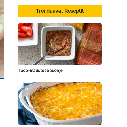
Trendaavat Reseptit
Taco-mausteseosohje