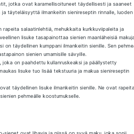
tit
, jotka ovat karamellisoituneet täydellisesti ja saaneet
 ja täyteläisyyttä
ilmankeitin sienireseptin
rinnalle, luoden
n rapeita
salaatinlehtiä
, mehukkaita
kurkkuviipaleita
ja
veellinen lisuke tasapainottaa
sienien
maanläheisiä makuja
si
on täydellinen kumppani
ilmankeitin sienille
. Sen pehme
vastapainon
sienien
umamisille sävyille.
, joka on paahdettu kullanruskeaksi ja päällystetty
maukas lisuke tuo lisää tekstuuria ja makua
sienireseptin
ovat täydellinen lisuke
ilmankeitin sienille
. Ne ovat rapeita
a
sienien
pehmeälle koostumukselle.
o-sienet ovat lihavia ja niissä on syvä maku, joka sopii