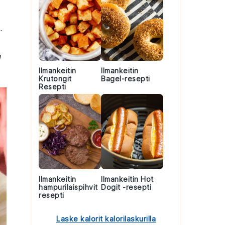
.
n
Ilmankeitin
Ilmankeitin
Krutongit
Bagel-resepti
Resepti
Ilmankeitin
Ilmankeitin Hot
hampurilaispihvit
Dogit -resepti
resepti
Laske kalorit kalorilaskurilla