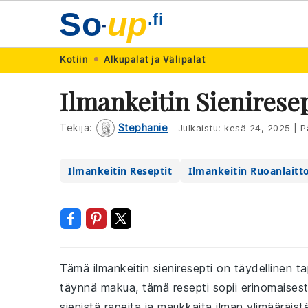
So
up
.fi
-
Skip
Skip
Skip
Skip
Kotiin
Alkupalat ja Välipalat
to
to
to
to
Ilmankeitin Sienirese
primary
main
primary
footer
navigation
content
sidebar
Tekijä:
Stephanie
Julkaistu:
kesä 24, 2025
|
Pä
Ilmankeitin Reseptit
Ilmankeitin Ruoanlaitt
Tämä ilmankeitin sieniresepti on täydellinen ta
täynnä makua, tämä resepti sopii erinomaisesti 
sienistä rapeita ja maukkaita ilman ylimääräist