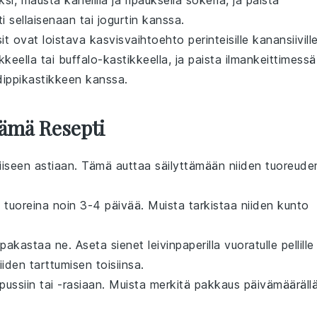
ksi, mausta kanelilla ja ripauksella sokeria, ja paista
i sellaisenaan tai
jogurtin
kanssa.
t ovat loistava kasvisvaihtoehto perinteisille kanansiiville
kkeella
tai
buffalo-kastikkeella
, ja paista ilmankeittimessä
dippikastikkeen
kanssa.
Tämä Resepti
iviiseen astiaan. Tämä auttaa säilyttämään niiden tuoreude
 tuoreina noin 3-4 päivää. Muista tarkistaa niiden kunto
 pakastaa ne. Aseta
sienet
leivinpaperilla vuoratulle pellille
iden tarttumisen toisiinsa.
pussiin tai -rasiaan. Muista merkitä pakkaus päivämäärällä