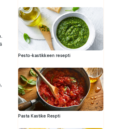
.
ä
Pesto-kastikkeen resepti
,
Pasta Kastike Respti