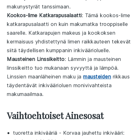
makunystyrät tanssimaan.
Kookos-lime Katkarapusalaatti
: Tämä
kookos-lime
katkarapusalaatti
on kuin makumatka trooppiselle
saarelle.
Katkarapujen
makeus ja
kookoksen
kermaisuus yhdistettynä
limen
raikkauteen tekevät
siitä täydellisen kumppanin
inkiväärioluelle
.
Mausteinen Linssikeitto
: Lämmin ja
mausteinen
linssikeitto
tuo mukanaan syvyyttä ja lämpöä.
Linssien
maanläheinen maku ja
mausteiden
rikkaus
täydentävät
inkiväärioluen
monivivahteista
makumaailmaa.
Vaihtoehtoiset Ainesosat
tuoretta inkivääriä
- Korvaa
jauhettu inkivääri
: