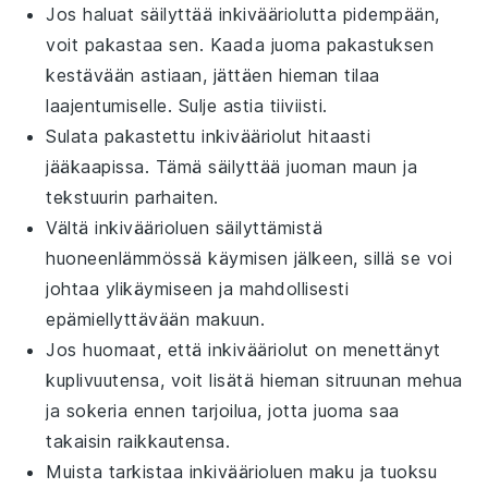
Jos haluat säilyttää
inkivääriolutta
pidempään,
voit pakastaa sen. Kaada juoma pakastuksen
kestävään astiaan, jättäen hieman tilaa
laajentumiselle. Sulje astia tiiviisti.
Sulata pakastettu
inkivääriolut
hitaasti
jääkaapissa. Tämä säilyttää juoman maun ja
tekstuurin parhaiten.
Vältä
inkiväärioluen
säilyttämistä
huoneenlämmössä käymisen jälkeen, sillä se voi
johtaa ylikäymiseen ja mahdollisesti
epämiellyttävään makuun.
Jos huomaat, että
inkivääriolut
on menettänyt
kuplivuutensa, voit lisätä hieman
sitruunan mehua
ja
sokeria
ennen tarjoilua, jotta juoma saa
takaisin raikkautensa.
Muista tarkistaa
inkiväärioluen
maku ja tuoksu