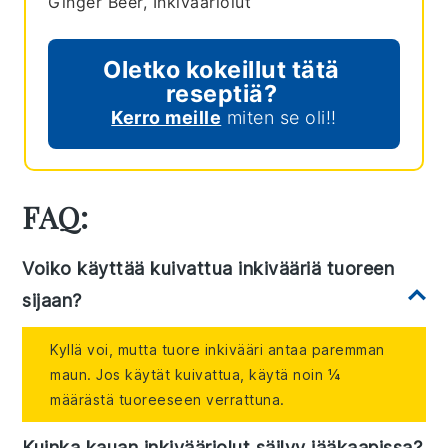
Ginger Beer, Inkivääriolut
Oletko kokeillut tätä
reseptiä?
Kerro meille
miten se oli!!
FAQ:
Voiko käyttää kuivattua inkivääriä tuoreen
sijaan?
Kyllä voi, mutta tuore inkivääri antaa paremman
maun. Jos käytät kuivattua, käytä noin ¼
määrästä tuoreeseen verrattuna.
Kuinka kauan inkivääriolut säilyy jääkaapissa?