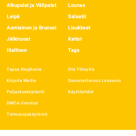
Alkupalat ja Välipalat
Lounas
Leipä
Salaatit
Aamiainen ja Brunssi
Lisukkeet
Jälkiruoat
Keitot
Illallinen
Tags
Tapaa Stephanie
Ota Yhteyttä
Kirjoita Meille
Saavutettavuus Lausunto
Paljastuskäytäntö
Käyttöehdot
DMCA-ilmoitus
Tietosuojakäytäntö