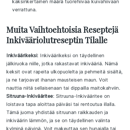
kaksinkertainen määrä tuorehiivaa kuivahiivaan
verrattuna.
Muita Vaihtoehtoisia Reseptejä
Inkivääriolutreseptin Tilalle
Inkiväärikeksi
: Inkiväärikeksi on täydellinen
jälkiruoka
niille, jotka rakastavat
inkivääriä
. Nämä
keksit
ovat rapeita ulkopuolelta ja pehmeitä sisältä,
ja ne tarjoavat ihanan mausteisen maun. Voit
nauttia niitä sellaisenaan tai dippailla
maitokahviin
.
Sitruuna-Inkivääritee
: Sitruuna-Inkivääritee on
loistava tapa aloittaa päiväsi tai rentoutua illalla.
Tämä
juoma
yhdistää
sitruunan
raikkauden ja
inkiväärin
lämmön, ja se on täydellinen valinta
kylminä päivinä. Voit makeuttaa sen
hunajalla
tai