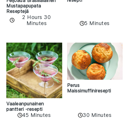
Feijoada Brasilialainen
Mustapapupata
Reseptejä
2 Hours 30
Minutes
5 Minutes
Perus
Maissimuffiniresepti
Vaaleanpunainen
pantteri -resepti
45 Minutes
30 Minutes