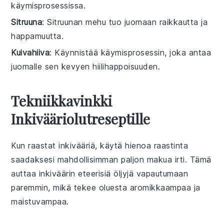
käymisprosessissa.
Sitruuna
: Sitruunan mehu tuo juomaan raikkautta ja
happamuutta.
Kuivahiiva
: Käynnistää käymisprosessin, joka antaa
juomalle sen kevyen hiilihappoisuuden.
Tekniikkavinkki
Inkivääriolutreseptille
Kun raastat
inkivääriä
, käytä hienoa raastinta
saadaksesi mahdollisimman paljon makua irti. Tämä
auttaa
inkiväärin
eteerisiä öljyjä vapautumaan
paremmin, mikä tekee
oluesta
aromikkaampaa ja
maistuvampaa.