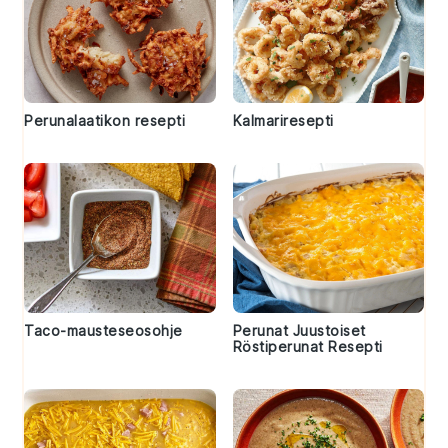
Perunalaatikon resepti
Kalmariresepti
Taco-mausteseosohje
Perunat Juustoiset
Röstiperunat Resepti