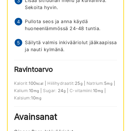
Lisää sitruunan mehu ja kuivahiiva.
Sekoita hyvin.
Pullota seos ja anna käydä
huoneenlämmössä 24-48 tuntia.
Säilytä valmis inkivääriolut jääkaapissa
ja nauti kylmänä.
Ravintoarvo
Kalorit:
100
|
Hiilihydraatit:
25
|
Natrium:
5
|
kcal
g
mg
Kalium:
10
|
Sugar:
24
|
C-vitamiini:
10
|
mg
g
mg
Kalsium:
10
mg
Avainsanat