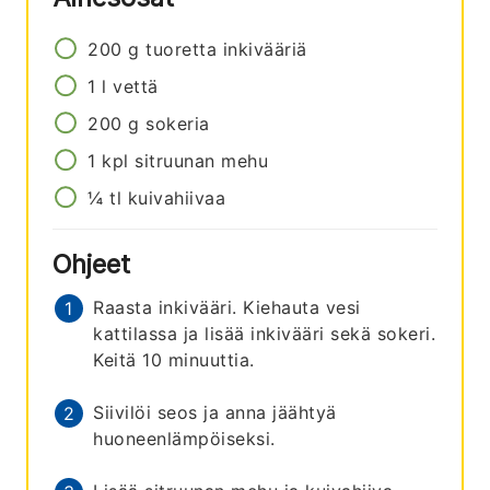
200
g
tuoretta inkivääriä
1
l
vettä
200
g
sokeria
1
kpl
sitruunan mehu
¼
tl
kuivahiivaa
Ohjeet
Raasta inkivääri. Kiehauta vesi
kattilassa ja lisää inkivääri sekä sokeri.
Keitä 10 minuuttia.
Siivilöi seos ja anna jäähtyä
huoneenlämpöiseksi.