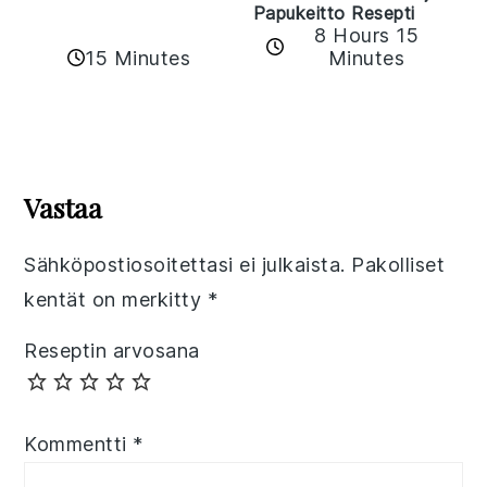
Papukeitto Resepti
8 Hours 15
15 Minutes
Minutes
Reader
Interactions
Vastaa
Sähköpostiosoitettasi ei julkaista.
Pakolliset
kentät on merkitty
*
Reseptin arvosana
Kommentti
*