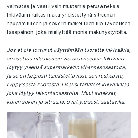
valmistaa ja vaatii vain muutamia perusaineksia.
Inkiväärin raikas maku yhdistettynä sitruunan
happamuuteen ja sokerin makeuteen luo täydellisen
tasapainon, joka miellyttää monia makunystyröitä.
Jos et ole tottunut käyttämään tuoretta inkivääriä,
se saattaa olla hieman vieras ainesosa. Inkivääri
löytyy yleensä supermarketin vihannesosastolta,
ja se on helposti tunnistettavissa sen ruskeasta,
ryppyisestä kuoresta. Lisäksi tarvitset kuivahiivaa,
joka löytyy leivontaosastolta. Muut ainekset,
kuten sokeri ja sitruuna, ovat yleisesti saatavilla.