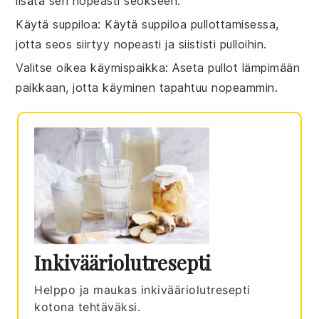
lisätä sen nopeasti
seokseen
.
Käytä suppiloa
: Käytä suppiloa
pullottamisessa
,
jotta seos siirtyy nopeasti ja siististi pulloihin.
Valitse oikea käymispaikka
: Aseta pullot lämpimään
paikkaan, jotta
käyminen
tapahtuu nopeammin.
Inkivääriolutresepti
Helppo ja maukas inkivääriolutresepti
kotona tehtäväksi.