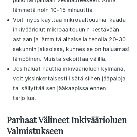
pullo lämpimään vesihauteeseen. Anna
lämmetä noin 10-15 minuuttia.
Voit myös käyttää mikroaaltouunia: kaada
inkivääriolut
mikroaaltouunin kestävään
astiaan ja lämmitä alhaisella teholla 20-30
sekunnin jaksoissa, kunnes se on haluamasi
lämpöinen. Muista sekoittaa välillä.
Jos haluat nauttia
inkiväärioluen
kylmänä,
voit yksinkertaisesti lisätä siihen jääpaloja
tai säilyttää sen jääkaapissa ennen
tarjoilua.
Parhaat Välineet Inkiväärioluen
Valmistukseen