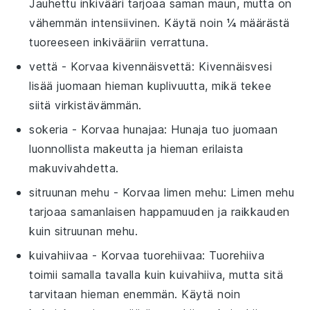
Jauhettu inkivääri tarjoaa saman maun, mutta on
vähemmän intensiivinen. Käytä noin ¼ määrästä
tuoreeseen inkivääriin verrattuna.
vettä
- Korvaa
kivennäisvettä
: Kivennäisvesi
lisää juomaan hieman kuplivuutta, mikä tekee
siitä virkistävämmän.
sokeria
- Korvaa
hunajaa
: Hunaja tuo juomaan
luonnollista makeutta ja hieman erilaista
makuvivahdetta.
sitruunan mehu
- Korvaa
limen mehu
: Limen mehu
tarjoaa samanlaisen happamuuden ja raikkauden
kuin sitruunan mehu.
kuivahiivaa
- Korvaa
tuorehiivaa
: Tuorehiiva
toimii samalla tavalla kuin kuivahiiva, mutta sitä
tarvitaan hieman enemmän. Käytä noin