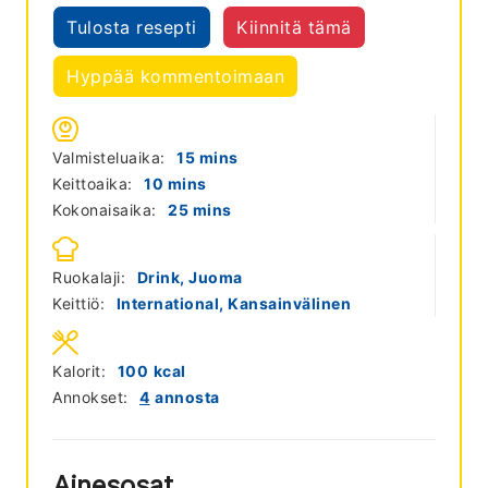
Tulosta resepti
Kiinnitä tämä
Hyppää kommentoimaan
minutes
Valmisteluaika:
15
mins
minutes
Keittoaika:
10
mins
minutes
Kokonaisaika:
25
mins
Ruokalaji:
Drink, Juoma
Keittiö:
International, Kansainvälinen
Kalorit:
100
kcal
Annokset:
4
annosta
Ainesosat