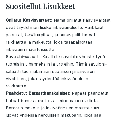
Suositellut Lisukkeet
Grillatut Kasvisvartaat
: Nämä
grillatut kasvisvartaat
ovat täydellinen lisuke
inkiväärioluelle
. Värikkäät
paprikat
,
kesäkurpitsat
, ja
punasipulit
tuovat
raikkautta ja makeutta, joka tasapainottaa
inkiväärin
mausteisuutta.
Savulohi-salaatti
: Kuvittele
savulohi
yhdistettynä
tuoreisiin vihanneksiin
ja
yrtteihin
. Tämä
savulohi-
salaatti
tuo mukanaan suolaisen ja savuisen
vivahteen, joka täydentää
inkiväärioluen
raikkautta.
Paahdetut Bataattiranskalaiset
: Rapeat
paahdetut
bataattiranskalaiset
ovat erinomainen valinta.
Bataatin
makeus ja
inkiväärioluen
mausteisuus
luovat yhdessä herkullisen makuparin, joka saa