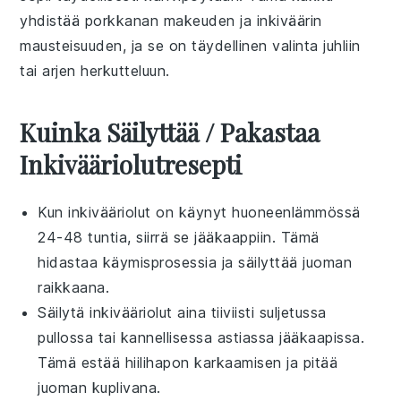
yhdistää
porkkanan
makeuden ja
inkiväärin
mausteisuuden, ja se on täydellinen valinta juhliin
tai arjen herkutteluun.
Kuinka Säilyttää / Pakastaa
Inkivääriolutresepti
Kun
inkivääriolut
on käynyt huoneenlämmössä
24-48 tuntia, siirrä se jääkaappiin. Tämä
hidastaa käymisprosessia ja säilyttää juoman
raikkaana.
Säilytä
inkivääriolut
aina tiiviisti suljetussa
pullossa tai kannellisessa astiassa jääkaapissa.
Tämä estää hiilihapon karkaamisen ja pitää
juoman kuplivana.