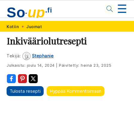
☰
So
up
.fi
-
Skip
Skip
Skip
Skip
Kotiin
Juomat
to
to
to
to
Inkivääriolutresepti
primary
main
primary
footer
navigation
content
sidebar
Tekijä:
Stephanie
Julkaistu:
joulu 14, 2024
|
Päivitetty:
heinä 23, 2025
Tulosta resepti
Hyppää Kommentoimaan