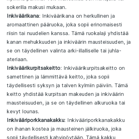
sokerilla
makusi mukaan.
Inkiväärikana
: Inkiväärikana on herkullinen ja
aromaattinen
pääruoka
, joka sopii erinomaisesti
riisin
tai
nuudelien
kanssa. Tämä ruokalaji yhdistää
kanan
mehukkuuden ja
inkiväärin
mausteisuuden, ja
se on täydellinen valinta arki-illalliselle tai juhla-
ateriaan.
Inkiväärikurpitsakeitto
: Inkiväärikurpitsakeitto on
samettinen ja lämmittävä
keitto
, joka sopii
täydellisesti syksyn ja talven kylmiin päiviin. Tämä
keitto yhdistää
kurpitsan
makeuden ja
inkiväärin
mausteisuuden, ja se on täydellinen alkuruoka tai
kevyt lounas.
Inkivääriporkkanakakku
: Inkivääriporkkanakakku
on ihanan kostea ja mausteinen
jälkiruoka
, joka
sopii täydellisesti kahvipöytään. Tämä
kakku