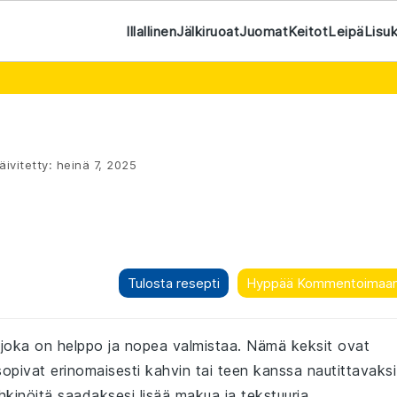
Illallinen
Jälkiruoat
Juomat
Keitot
Leipä
Lisu
äivitetty:
heinä 7, 2025
Tulosta resepti
Hyppää Kommentoimaa
 joka on helppo ja nopea valmistaa. Nämä keksit ovat
 sopivat erinomaisesti kahvin tai teen kanssa nautittavaksi
hkinöitä saadaksesi lisää makua ja tekstuuria.