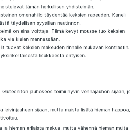
meistelevät tämän herkullisen yhdistelmän.
usteinen
omenahillo
täydentää keksien rapeuden. Kaneli
stä täydellisen syysillan nautinnon.
elmä on aina voittaja. Tämä kevyt mousse tuo keksien
joka vie kielen mennessään.
lit
tuovat keksien makeuden rinnalle mukavan kontrastin.
yksinkertaisesta lisukkeesta erityisen.
: Gluteeniton jauhoseos toimii hyvin vehnäjauhon sijaan, j
a leivinjauheen sijaan, mutta muista lisätä hieman happoa
tivoituu.
a ja hieman erilaista makua, mutta vähennä hieman muita