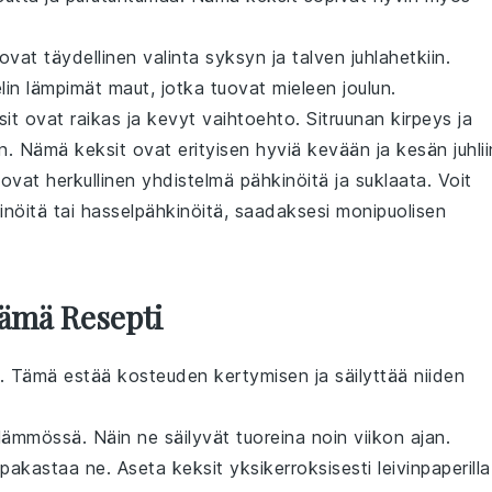
t ovat täydellinen valinta syksyn ja talven
juhla
hetkiin.
li
n lämpimät maut, jotka tuovat mieleen joulun.
sit ovat raikas ja kevyt vaihtoehto.
Sitruuna
n kirpeys ja
. Nämä keksit ovat erityisen hyviä kevään ja kesän juhlii
 ovat herkullinen yhdistelmä
pähkinöitä
ja
suklaata
. Voit
inöitä
tai
hasselpähkinöitä
, saadaksesi monipuolisen
Tämä Resepti
. Tämä estää kosteuden kertymisen ja säilyttää niiden
lämmössä. Näin ne säilyvät tuoreina noin viikon ajan.
 pakastaa ne. Aseta
keksit
yksikerroksisesti leivinpaperilla