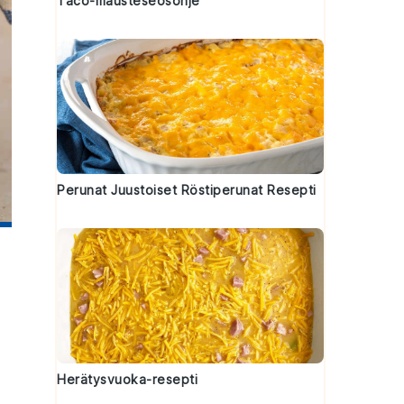
Taco-mausteseosohje
Perunat Juustoiset Röstiperunat Resepti
Herätysvuoka-resepti