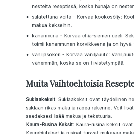
nesteitä reseptissä, koska hunaja on neste
sulatettuna voita
- Korvaa
kookosöljy
: Koo
makua kekseihin.
kananmuna
- Korvaa
chia-siemen geeli
: Sek
toimii kananmunan korvikkeena ja on hyvä 
vaniljasokeri
- Korvaa
vaniljauute
: Vaniljau
vähemmän, koska se on tiivistetympää.
Muita Vaihtoehtoisia Resepte
Suklaakeksit
: Suklaakeksit ovat täydellinen h
suklaa
n rikas maku ja rapea rakenne. Voit lisä
saadaksesi lisää makua ja tekstuuria.
Kaura-Rusina Keksit
: Kaura-rusina keksit ovat 
Kaurahiutaleet
ja
rusinat
tuovat mukavaa makeu