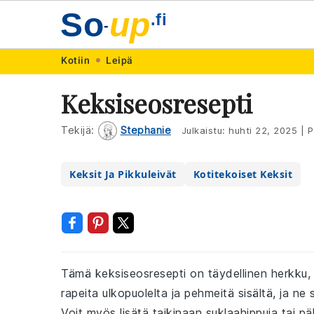
So
up
.fi
-
Skip
Skip
Skip
Skip
Kotiin
Leipä
to
to
to
to
Keksiseosresepti
primary
main
primary
footer
navigation
content
sidebar
Tekijä:
Stephanie
Julkaistu:
huhti 22, 2025
|
P
Keksit Ja Pikkuleivät
Kotitekoiset Keksit
Tämä keksiseosresepti on täydellinen herkku,
rapeita ulkopuolelta ja pehmeitä sisältä, ja ne
Voit myös lisätä taikinaan suklaahippuja tai pä