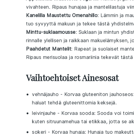
vivahteen. Ripaus
hunajaa
ja
mantelilastuja
vii
Kanelilla Maustettu Omenahillo
: Lämmin ja ma
tuo syvyyttä makuun ja tekee tästä yhdistelmä
Minttu-suklaamousse
: Suklaan ja
mintun
yhdist
rinnalle ylellisen ja raikkaan makuelämyksen, 
Paahdetut Mantelit
: Rapeat ja suolaiset
mante
Ripaus
merisuolaa
ja
rosmariinia
tekevät tästä 
Vaihtoehtoiset Ainesosat
vehnäjauho
- Korvaa
gluteeniton jauhoseos
haluat tehdä gluteenittomia keksejä.
leivinjauhe
- Korvaa
sooda
: Sooda voi toimi
kuten sitruunamehua tai etikkaa, jotta se ak
sokeri
- Korvaa
hunaja
: Hunaja tuo makeutt