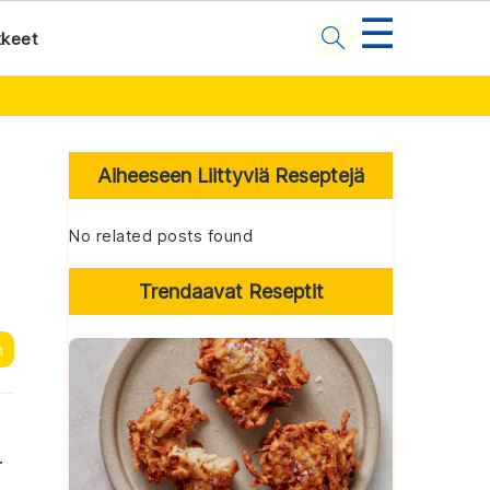
☰
kkeet
Primary
Sidebar
Aiheeseen Liittyviä Reseptejä
No related posts found
Trendaavat Reseptit
n
.