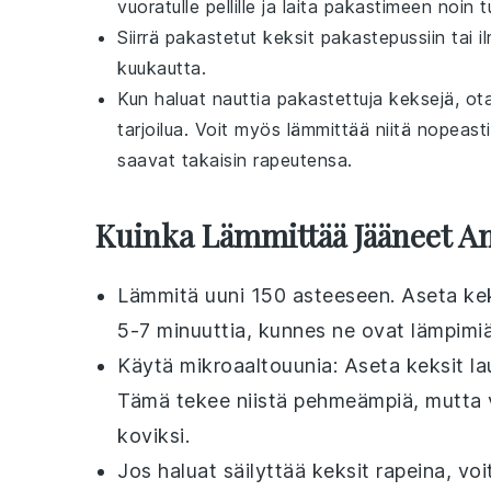
vuoratulle pellille ja laita pakastimeen noin
Siirrä pakastetut
keksit
pakastepussiin tai i
kuukautta.
Kun haluat nauttia pakastettuja
keksejä
, ot
tarjoilua. Voit myös lämmittää niitä nopeas
saavat takaisin rapeutensa.
Kuinka Lämmittää Jääneet A
Lämmitä
uuni
150 asteeseen. Aseta
ke
5-7 minuuttia, kunnes ne ovat lämpimiä
Käytä
mikroaaltouuni
a: Aseta
keksit
la
Tämä tekee niistä pehmeämpiä, mutta vä
koviksi.
Jos haluat säilyttää
keksit
rapeina, voi