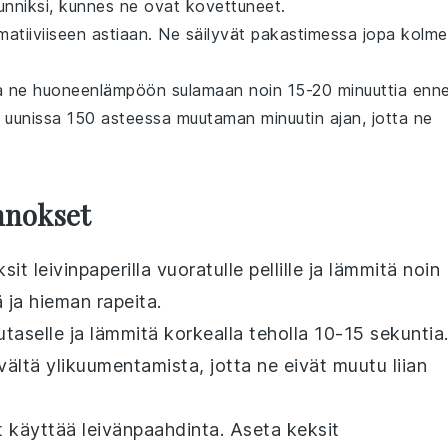
 tunniksi, kunnes ne ovat kovettuneet.
lmatiiviiseen astiaan. Ne säilyvät pakastimessa jopa kolme
a ne huoneenlämpöön sulamaan noin 15-20 minuuttia enn
ti uunissa 150 asteessa muutaman minuutin ajan, jotta ne
nnokset
ksit
leivinpaperilla vuoratulle pellille ja lämmitä noin
 ja hieman rapeita.
utaselle ja lämmitä korkealla teholla 10-15 sekuntia
ltä ylikuumentamista, jotta ne eivät muutu liian
t käyttää
leivänpaahdin
ta. Aseta
keksit