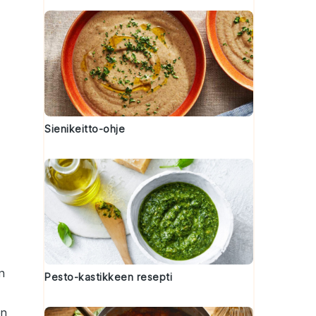
Sienikeitto-ohje
en
Pesto-kastikkeen resepti
en