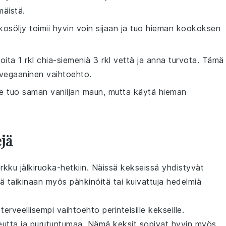
mäistä.
kosöljy toimii hyvin voin sijaan ja tuo hieman kookoksen
oita 1 rkl chia-siemeniä 3 rkl vettä ja anna turvota. Tämä
vegaaninen vaihtoehto.
ute tuo saman vaniljan maun, mutta käytä hieman
jä
erkku
jälkiruoka
-hetkiin. Näissä kekseissä yhdistyvät
tä taikinaan myös pähkinöitä tai kuivattuja hedelmiä
terveellisempi vaihtoehto perinteisille kekseille.
tta ja purutuntumaa. Nämä keksit sopivat hyvin myös