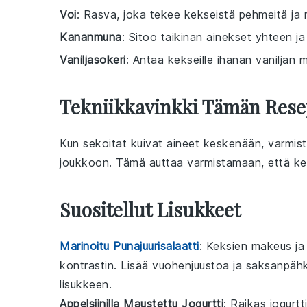
Voi
: Rasva, joka tekee kekseistä pehmeitä ja 
Kananmuna
: Sitoo taikinan ainekset yhteen ja
Vaniljasokeri
: Antaa kekseille ihanan vaniljan 
Tekniikkavinkki Tämän Rese
Kun sekoitat
kuivat aineet
keskenään, varmist
joukkoon. Tämä auttaa varmistamaan, että
ke
Suositellut Lisukkeet
Marinoitu Punajuurisalaatti
: Keksien makeus j
kontrastin. Lisää
vuohenjuustoa
ja
saksanpähk
lisukkeen.
Appelsiinilla Maustettu Jogurtti
: Raikas
jogurtt