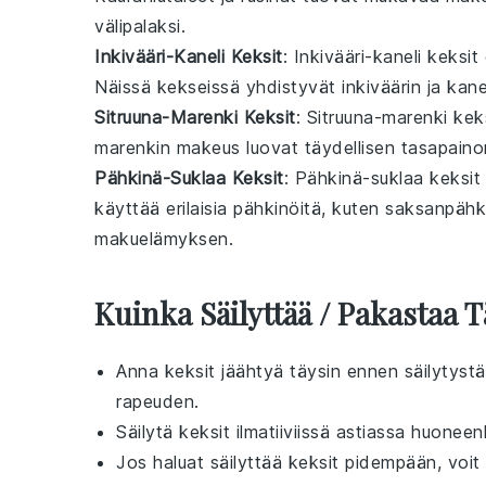
välipalaksi.
Inkivääri-Kaneli Keksit
: Inkivääri-kaneli keksi
Näissä kekseissä yhdistyvät
inkivääri
n ja
kane
Sitruuna-Marenki Keksit
: Sitruuna-marenki kek
marenki
n makeus luovat täydellisen tasapainon
Pähkinä-Suklaa Keksit
: Pähkinä-suklaa keksit
käyttää erilaisia pähkinöitä, kuten
saksanpähk
makuelämyksen.
Kuinka Säilyttää / Pakastaa 
Anna
keksit
jäähtyä täysin ennen säilytystä
rapeuden.
Säilytä
keksit
ilmatiiviissä astiassa huoneen
Jos haluat säilyttää
keksit
pidempään, voit