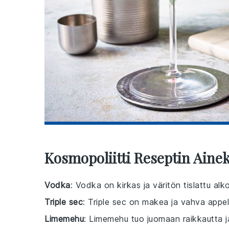
Kosmopoliitti Reseptin Aine
Vodka
: Vodka on kirkas ja väritön tislattu alk
Triple sec
: Triple sec on makea ja vahva appels
Limemehu
: Limemehu tuo juomaan raikkautta 