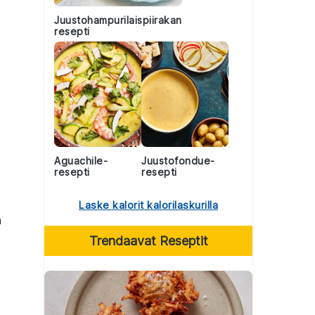
Juustohampurilaispiirakan
resepti
Aguachile-
Juustofondue-
resepti
resepti
Laske kalorit kalorilaskurilla
n
Trendaavat Reseptit