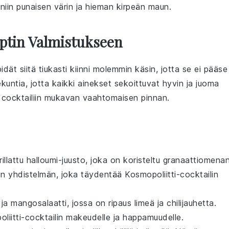
niin punaisen värin ja hieman kirpeän maun.
ptin Valmistukseen
pidät siitä tiukasti kiinni molemmin käsin, jotta se ei pääse
untia, jotta kaikki ainekset sekoittuvat hyvin ja juoma
n
cocktailiin
mukavan vaahtomaisen pinnan.
rillattu halloumi
-juusto, joka on koristeltu
granaattiomena
an yhdistelmän, joka täydentää
Kosmopoliitti
-cocktailin
 ja
mangosalaatti
, jossa on ripaus
limeä
ja
chilijauhetta
.
liitti
-cocktailin makeudelle ja happamuudelle.