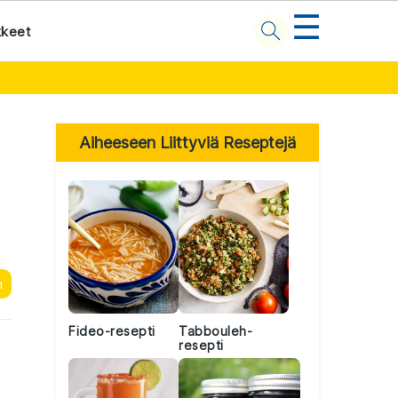
☰
kkeet
Primary
Sidebar
Aiheeseen Liittyviä Reseptejä
n
Fideo-resepti
Tabbouleh-
resepti