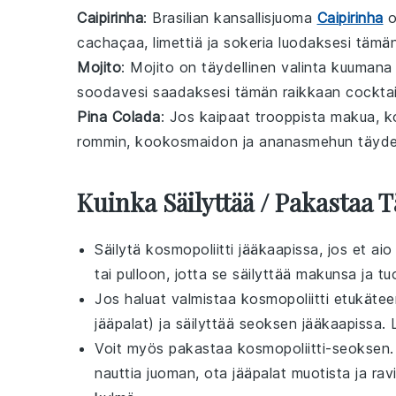
Caipirinha
: Brasilian kansallisjuoma
Caipirinha
o
cachaçaa
,
limettiä
ja
sokeria
luodaksesi tämän
Mojito
: Mojito on täydellinen valinta kuuman
soodavesi
saadaksesi tämän raikkaan cocktail
Pina Colada
: Jos kaipaat trooppista makua, k
rommin
,
kookosmaidon
ja
ananasmehun
täydel
Kuinka Säilyttää / Pakastaa 
Säilytä
kosmopoliitti
jääkaapissa, jos et aio 
tai pulloon, jotta se säilyttää makunsa ja t
Jos haluat valmistaa
kosmopoliitti
etukäteen 
jääpalat) ja säilyttää seoksen jääkaapissa. Li
Voit myös pakastaa
kosmopoliitti
-seoksen.
nauttia juoman, ota jääpalat muotista ja ra