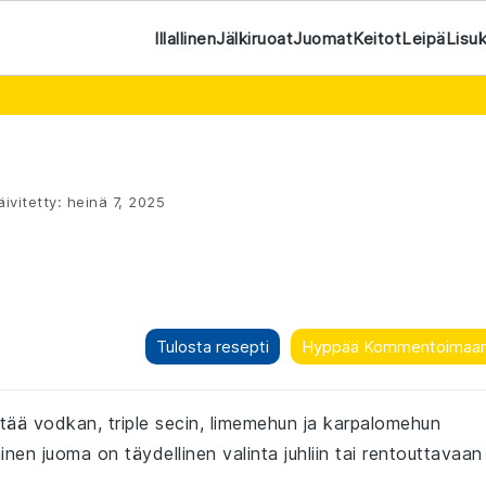
Illallinen
Jälkiruoat
Juomat
Keitot
Leipä
Lisu
ivitetty:
heinä 7, 2025
Tulosta resepti
Hyppää Kommentoimaa
stää vodkan, triple secin, limemehun ja karpalomehun
nen juoma on täydellinen valinta juhliin tai rentouttavaan