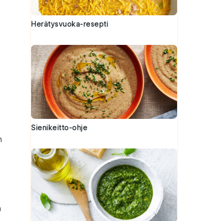
Herätysvuoka-resepti
Sienikeitto-ohje
n
n