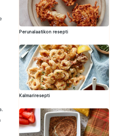
e
Perunalaatikon resepti
Kalmariresepti
a.
ä