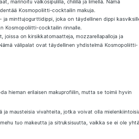
aat, marinoitu
valkosipulilla
,
chili
llä ja
limellä
. Nämä
ydentää
Kosmopoliitti
-cocktailin makuja.
- ja
minttujogurttidippi
, joka on täydellinen
dippi
kasviksill
tin
Kosmopoliitti
-cocktailin rinnalle.
t, joissa on
kirsikkatomaatteja
,
mozzarellapalloja
ja
. Nämä
välipalat
ovat täydellinen yhdistelmä
Kosmopoliitti
-
uoda hieman erilaisen makuprofiilin, mutta se toimii hyvin
ä ja mausteisia vivahteita, jotka voivat olla mielenkiintoisi
nimehu tuo makeutta ja sitruksisuutta, vaikka se ei ole yht