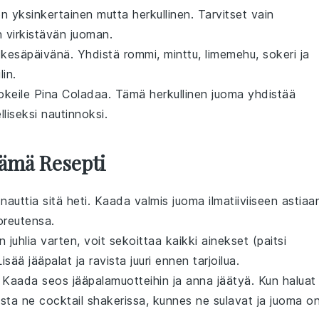
n yksinkertainen mutta herkullinen. Tarvitset vain
 virkistävän juoman.
a kesäpäivänä. Yhdistä
rommi
,
minttu
,
limemehu
,
sokeri
ja
in.
okeile Pina Coladaa. Tämä herkullinen juoma yhdistää
liseksi nautinnoksi.
Tämä Resepti
nauttia sitä heti. Kaada valmis juoma ilmatiiviiseen astiaa
uoreutensa.
juhlia varten, voit sekoittaa kaikki ainekset (paitsi
sää jääpalat ja ravista juuri ennen tarjoilua.
 Kaada seos jääpalamuotteihin ja anna jäätyä. Kun haluat
vista ne cocktail shakerissa, kunnes ne sulavat ja juoma o