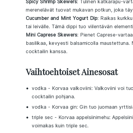
Spicy Shrimp Skewers
: Tulinen
katkarapu
-vart
merenelävät
tuovat mukavan potkun, joka tä
Cucumber and Mint Yogurt Dip
: Raikas
kurkku
tai
leivälle
. Tämä
dippi
tuo viilentävän elemen
Mini Caprese Skewers
: Pienet
Caprese
-vartaa
basilikaa
, kevyesti
balsamico
lla maustettuna
cocktailin kanssa.
Vaihtoehtoiset Ainesosat
vodka
- Korvaa
valkoviini
: Valkoviini voi t
cocktailin pohjana.
vodka
- Korvaa
gin
: Gin tuo juomaan yrttisi
triple sec
- Korvaa
appelsiinimehu
: Appelsii
voimakas kuin triple sec.