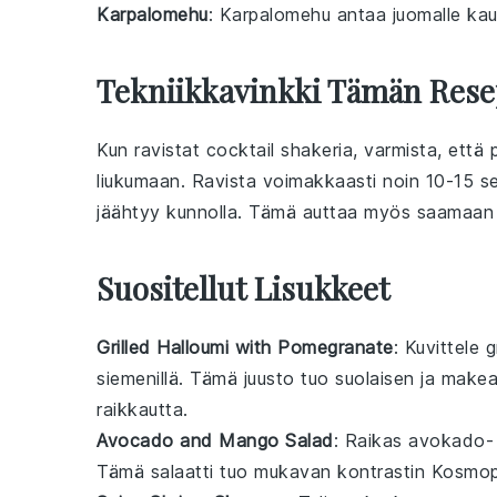
Karpalomehu
: Karpalomehu antaa juomalle kau
Tekniikkavinkki Tämän Rese
Kun ravistat
cocktail shakeria
, varmista, että 
liukumaan. Ravista voimakkaasti noin 10-15 sek
jäähtyy kunnolla. Tämä auttaa myös saamaa
Suositellut Lisukkeet
Grilled Halloumi with Pomegranate
: Kuvittele
g
siemenillä
. Tämä
juusto
tuo suolaisen ja make
raikkautta.
Avocado and Mango Salad
: Raikas
avokado
-
Tämä
salaatti
tuo mukavan kontrastin
Kosmopo