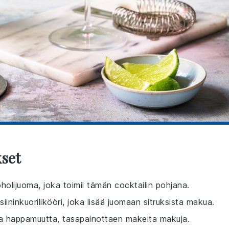
kset
oholijuoma, joka toimii tämän cocktailin pohjana.
iininkuorilikööri, joka lisää juomaan sitruksista makua.
ja happamuutta, tasapainottaen makeita makuja.