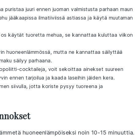
aa puristaa juuri ennen juoman valmistusta parhaan maun
ehu
jääkaapissa ilmatiiviissä astiassa ja käytä muutaman
Jos käytät tuoretta mehua, se kannattaa kuluttaa viikon
vin huoneenlämmössä, mutta ne kannattaa säilyttää
 maku säilyy parhaana.
poliitti
-cocktaileja, voit sekoittaa ainekset suureen
vin ennen tarjoilua ja kaada laseihin jäiden kera.
imen siivulla
, jotta koriste pysyy tuoreena ja
Annokset
 lämmetä huoneenlämpöiseksi noin 10-15 minuuttia.