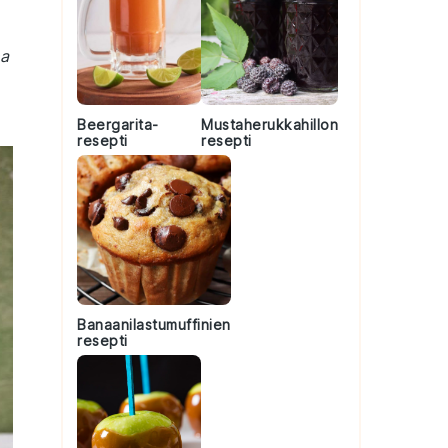
sa
Beergarita-
Mustaherukkahillon
resepti
resepti
Banaanilastumuffinien
resepti