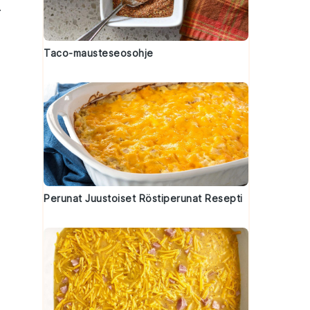
.
Taco-mausteseosohje
Perunat Juustoiset Röstiperunat Resepti