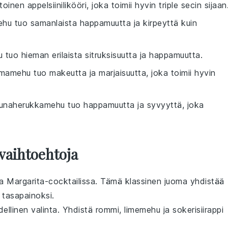
oinen appelsiinilikööri, joka toimii hyvin triple secin sijaan
ehu tuo samanlaista happamuutta ja kirpeyttä kuin
 tuo hieman erilaista sitruksisuutta ja happamuutta.
mamehu tuo makeutta ja marjaisuutta, joka toimii hyvin
Punaherukkamehu tuo happamuutta ja syvyyttä, joka
vaihtoehtoja
a
Margarita-cocktailissa. Tämä klassinen juoma yhdistää
 tasapainoksi.
dellinen valinta. Yhdistä
rommi
,
limemehu
ja
sokerisiirappi