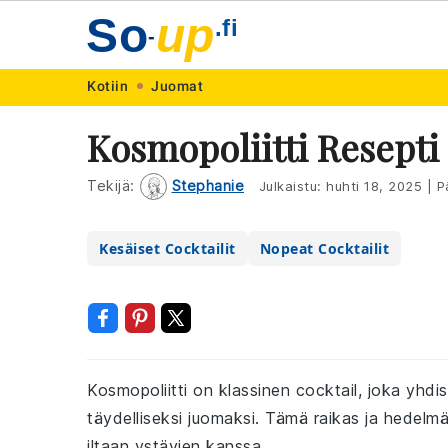
So
up
.fi
-
Skip
Skip
Skip
Skip
Kotiin
Juomat
to
to
to
to
Kosmopoliitti Resepti
primary
main
primary
footer
navigation
content
sidebar
Tekijä:
Stephanie
Julkaistu:
huhti 18, 2025
|
Pä
Kesäiset Cocktailit
Nopeat Cocktailit
Kosmopoliitti on klassinen cocktail, joka yhdi
täydelliseksi juomaksi. Tämä raikas ja hedelmäi
iltaan ystävien kanssa.