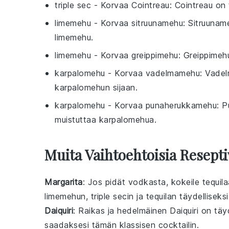
triple sec
- Korvaa
Cointreau
: Cointreau on t
limemehu
- Korvaa
sitruunamehu
: Sitruunam
limemehu.
limemehu
- Korvaa
greippimehu
: Greippimehu
karpalomehu
- Korvaa
vadelmamehu
: Vadel
karpalomehun sijaan.
karpalomehu
- Korvaa
punaherukkamehu
: 
muistuttaa karpalomehua.
Muita Vaihtoehtoisia Resepti
Margarita
: Jos pidät
vodkasta
, kokeile
tequila
limemehun
,
triple secin
ja
tequilan
täydelliseksi
Daiquiri
: Raikas ja hedelmäinen Daiquiri on täy
saadaksesi tämän klassisen cocktailin.