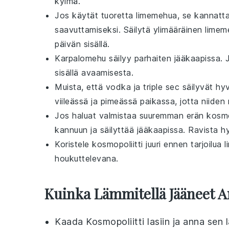
kylmä.
Jos käytät tuoretta
limemehua
, se kannatt
saavuttamiseksi. Säilytä ylimääräinen
limem
päivän sisällä.
Karpalomehu
säilyy parhaiten jääkaapissa. 
sisällä avaamisesta.
Muista, että
vodka
ja
triple sec
säilyvät hy
viileässä ja pimeässä paikassa, jotta niiden
Jos haluat valmistaa suuremman erän
kosmo
kannuun ja säilyttää jääkaapissa. Ravista hy
Koristele
kosmopoliitti
juuri ennen tarjoilua
l
houkuttelevana.
Kuinka Lämmitellä Jääneet 
Kaada
Kosmopoliitti
lasiin ja anna sen