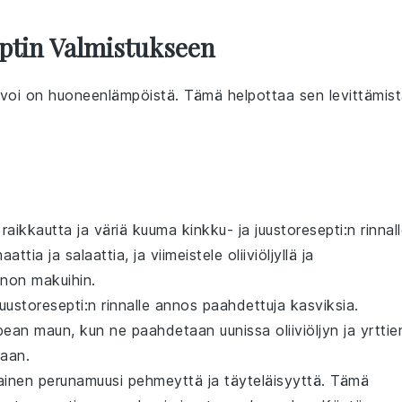
ptin Valmistukseen
voi
on huoneenlämpöistä. Tämä helpottaa sen levittämis
raikkautta ja väriä
kuuma kinkku- ja juustoresepti
:n rinnall
aattia
ja
salaattia
, ja viimeistele
oliiviöljyllä
ja
inon makuihin.
uustoresepti
:n rinnalle annos
paahdettuja kasviksia
.
pean maun, kun ne paahdetaan
uunissa
oliiviöljyn
ja
yrttie
iaan.
ainen perunamuusi
pehmeyttä ja täyteläisyyttä. Tämä