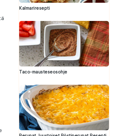
Kalmariresepti
tä
Taco-mausteseosohje
e
Perunat Juustoiset Röstiperunat Resepti