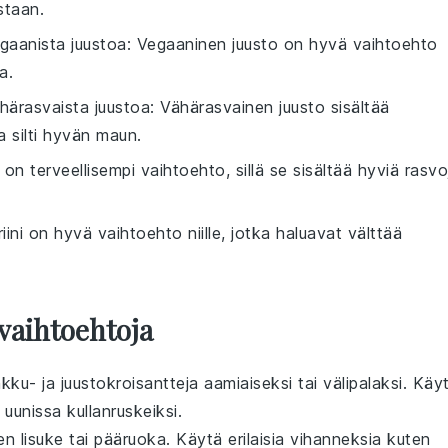
staan.
egaanista juustoa
: Vegaaninen juusto on hyvä vaihtoehto
a.
ähärasvaista juustoa
: Vähärasvainen juusto sisältää
 silti hyvän maun.
jy on terveellisempi vaihtoehto, sillä se sisältää hyviä rasvo
iini on hyvä vaihtoehto niille, jotka haluavat välttää
vaihtoehtoja
nkku
- ja
juustokroisantteja
aamiaiseksi tai välipalaksi. Käy
a uunissa kullanruskeiksi.
n lisuke tai pääruoka. Käytä erilaisia
vihanneksia
kuten