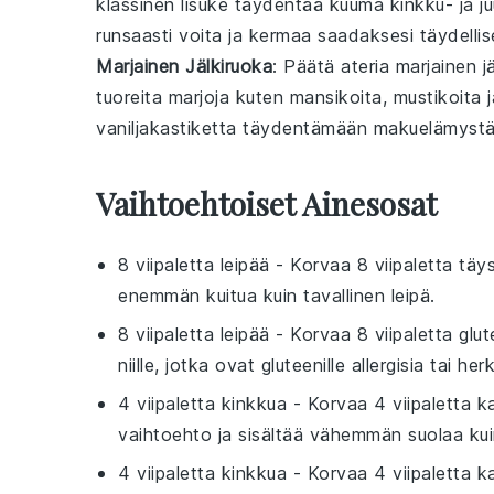
klassinen lisuke täydentää
kuuma kinkku- ja ju
runsaasti
voita
ja
kermaa
saadaksesi täydelli
Marjainen Jälkiruoka
: Päätä ateria
marjainen j
tuoreita
marjoja
kuten
mansikoita
,
mustikoita
vaniljakastiketta
täydentämään makuelämystä
Vaihtoehtoiset Ainesosat
8 viipaletta leipää
- Korvaa
8 viipaletta täy
enemmän kuitua kuin tavallinen leipä.
8 viipaletta leipää
- Korvaa
8 viipaletta glu
niille, jotka ovat gluteenille allergisia tai her
4 viipaletta kinkkua
- Korvaa
4 viipaletta k
vaihtoehto ja sisältää vähemmän suolaa kui
4 viipaletta kinkkua
- Korvaa
4 viipaletta k