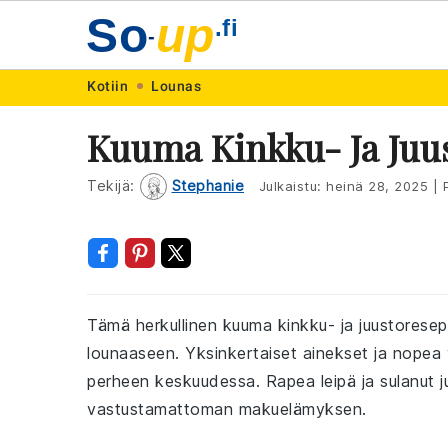
So
up
.fi
-
Skip
Skip
Skip
Skip
Kotiin
Lounas
to
to
to
to
Kuuma Kinkku- Ja Juu
primary
main
primary
footer
navigation
content
sidebar
Tekijä:
Stephanie
Julkaistu:
heinä 28, 2025
|
P
Tämä herkullinen kuuma kinkku- ja juustoresept
lounaaseen. Yksinkertaiset ainekset ja nopea 
perheen keskuudessa. Rapea leipä ja sulanut 
vastustamattoman makuelämyksen.