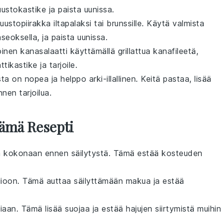
uustokastike
ja paista uunissa.
juustopiirakka
iltapalaksi tai brunssille. Käytä valmista
seoksella
, ja paista uunissa.
oinen kanasalaatti
käyttämällä grillattua
kanafileetä
,
ttikastike
ja tarjoile.
sta
on nopea ja helppo arki-illallinen. Keitä
pastaa
, lisää
nnen tarjoilua.
Tämä Resepti
 kokonaan ennen säilytystä. Tämä estää kosteuden
lioon
. Tämä auttaa säilyttämään makua ja estää
siaan
. Tämä lisää suojaa ja estää hajujen siirtymistä muihin