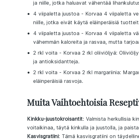
ja niille, jotka haluavat vähentää lihankulutu
4 viipaletta juustoa
- Korvaa
4 viipaletta v
niille, jotka eivät käytä eläinperäisiä tuotteit
4 viipaletta juustoa
- Korvaa
4 viipaletta v
vähemmän kaloreita ja rasvaa, mutta tarjoaa
2 rkl voita
- Korvaa
2 rkl oliiviöljyä
: Oliiviöl
ja antioksidantteja.
2 rkl voita
- Korvaa
2 rkl margariinia
: Margar
eläinperäisiä rasvoja.
Muita Vaihtoehtoisia Resepti
Kinkku-juustokroisantit
: Valmista herkullisia
ki
voitaikinaa, täytä
kinkulla
ja
juustolla
, ja paist
Kasvisgratiini
: Tämä
kasvisgratiini
on täydelline