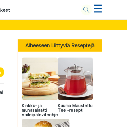
☰
kkeet
Primary
Sidebar
Aiheeseen Liittyviä Reseptejä
n
ai
Kinkku- ja
Kuuma Maustettu
munasalaatti
Tee -resepti
voileipäleviteohje