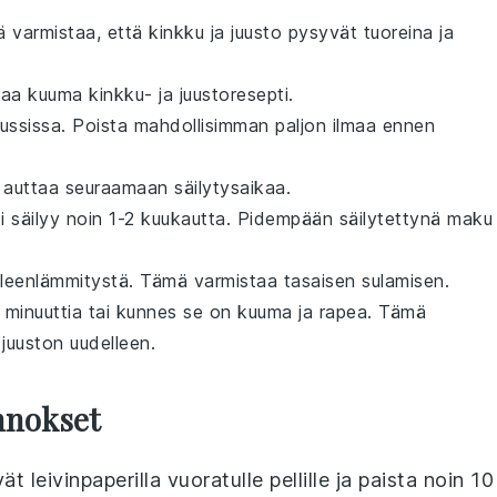
ä varmistaa, että
kinkku
ja
juusto
pysyvät tuoreina ja
staa
kuuma kinkku- ja juustoresepti
.
ussissa
. Poista mahdollisimman paljon ilmaa ennen
auttaa seuraamaan säilytysaikaa.
i
säilyy noin 1-2 kuukautta. Pidempään säilytettynä maku
leenlämmitystä. Tämä varmistaa tasaisen sulamisen.
 minuuttia tai kunnes se on kuuma ja rapea. Tämä
a
juuston
uudelleen.
nnokset
vät
leivinpaperilla vuoratulle pellille ja paista noin 10