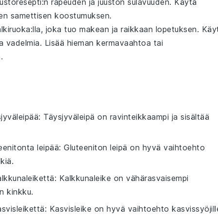
ustoresepti
:n rapeuden ja juuston sulavuuden. Käytä
sen samettisen koostumuksen.
älkiruoka
:lla, joka tuo makean ja raikkaan lopetuksen. Käy
ja
vadelmia
. Lisää hieman
kermavaahtoa
tai
.
sjyväleipää
: Täysjyväleipä on ravinteikkaampi ja sisältää
teenitonta leipää
: Gluteeniton leipä on hyvä vaihtoehto
kkiä.
alkkunaleikettä
: Kalkkunaleike on vähärasvaisempi
n kinkku.
asvisleikettä
: Kasvisleike on hyvä vaihtoehto kasvissyöjill