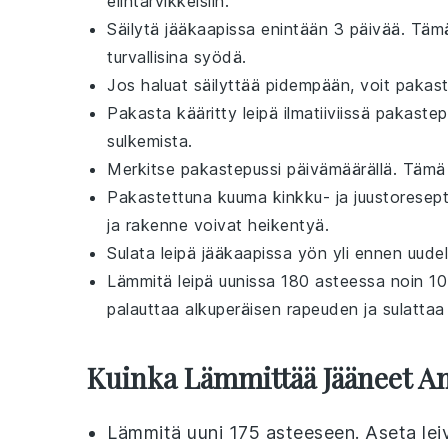
elintarvikkeisiin.
Säilytä jääkaapissa enintään 3 päivää. Täm
turvallisina syödä.
Jos haluat säilyttää pidempään, voit paka
Pakasta kääritty
leipä
ilmatiiviissä
pakastep
sulkemista.
Merkitse
pakastepussi
päivämäärällä. Tämä 
Pakastettuna
kuuma kinkku- ja juustoresept
ja rakenne voivat heikentyä.
Sulata
leipä
jääkaapissa yön yli ennen uudel
Lämmitä
leipä
uunissa 180 asteessa noin 10
palauttaa alkuperäisen rapeuden ja sulatta
Kuinka Lämmittää Jääneet A
Lämmitä
uuni
175 asteeseen. Aseta
lei