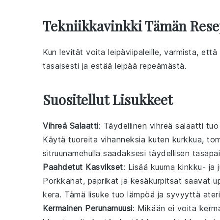
Tekniikkavinkki Tämän Rese
Kun levität
voita
leipäviipaleille
, varmista, että
tasaisesti ja estää
leipää
repeämästä.
Suositellut Lisukkeet
Vihreä Salaatti
: Täydellinen
vihreä salaatti
tuo 
Käytä tuoreita
vihanneksia
kuten
kurkkua
,
tom
sitruunamehulla
saadaksesi täydellisen tasapa
Paahdetut Kasvikset
: Lisää
kuuma kinkku- ja j
Porkkanat
,
paprikat
ja
kesäkurpitsat
saavat u
kera. Tämä lisuke tuo lämpöä ja syvyyttä ater
Kermainen Perunamuusi
: Mikään ei voita
kerm