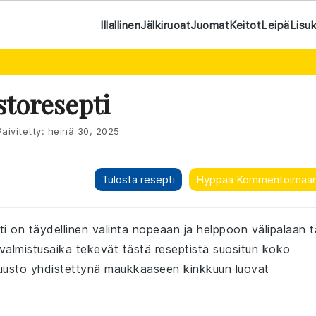
Illallinen
Jälkiruoat
Juomat
Keitot
Leipä
Lisu
storesepti
äivitetty:
heinä 30, 2025
Tulosta resepti
Hyppää Kommentoimaa
i on täydellinen valinta nopeaan ja helppoon välipalaan t
valmistusaika tekevät tästä reseptistä suositun koko
juusto yhdistettynä maukkaaseen kinkkuun luovat