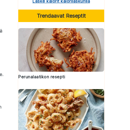
Laske kalorit kalorilaskurilla
Trendaavat Reseptit
tä
e.
Perunalaatikon resepti
n