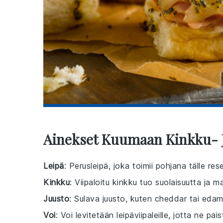
Ainekset Kuumaan Kinkku- J
Leipä
: Perusleipä, joka toimii pohjana tälle res
Kinkku
: Viipaloitu kinkku tuo suolaisuutta ja ma
Juusto
: Sulava juusto, kuten cheddar tai edam, 
Voi
: Voi levitetään leipäviipaleille, jotta ne pa