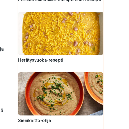
ja
Herätysvuoka-resepti
tä
Sienikeitto-ohje