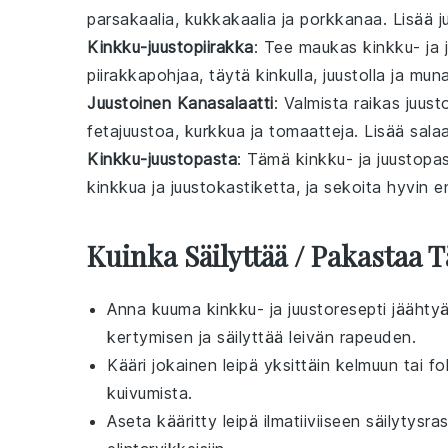
parsakaalia
,
kukkakaalia
ja
porkkanaa
. Lisää
j
Kinkku-juustopiirakka
: Tee maukas
kinkku
- ja
piirakkapohjaa, täytä
kinkulla
,
juustolla
ja
muna
Juustoinen Kanasalaatti
: Valmista raikas
juust
fetajuustoa
,
kurkkua
ja
tomaatteja
. Lisää
salaa
Kinkku-juustopasta
: Tämä
kinkku
- ja
juustopa
kinkkua
ja
juustokastiketta
, ja sekoita hyvin e
Kuinka Säilyttää / Pakastaa 
Anna
kuuma kinkku- ja juustoresepti
jäähtyä
kertymisen ja säilyttää leivän rapeuden.
Kääri jokainen
leipä
yksittäin
kelmuun
tai
fo
kuivumista.
Aseta kääritty
leipä
ilmatiiviiseen
säilytysra