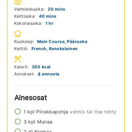
minutes
Valmisteluaika:
20
mins
minutes
Keittoaika:
40
mins
hour
Kokonaisaika:
1
hr
Ruokalaji:
Main Course, Pääruoka
Keittiö:
French, Ranskalainen
Kalorit:
350
kcal
Annokset:
4
annosta
Ainesosat
1
kpl
Piirakkapohja
valmis tai itse tehty
3
kpl
Munaa
2
dl
Kermaa