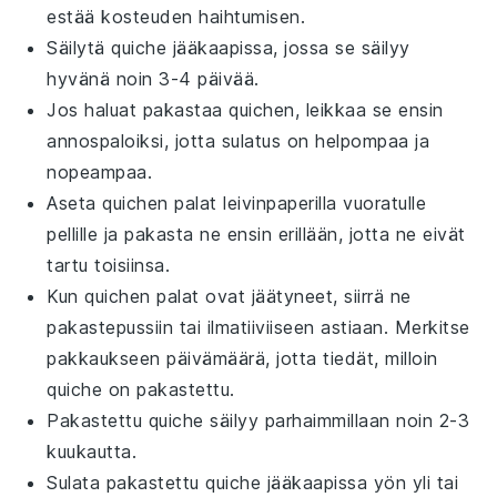
estää kosteuden haihtumisen.
Säilytä
quiche
jääkaapissa, jossa se säilyy
hyvänä noin 3-4 päivää.
Jos haluat pakastaa
quichen
, leikkaa se ensin
annospaloiksi, jotta sulatus on helpompaa ja
nopeampaa.
Aseta
quichen
palat leivinpaperilla vuoratulle
pellille ja pakasta ne ensin erillään, jotta ne eivät
tartu toisiinsa.
Kun
quichen
palat ovat jäätyneet, siirrä ne
pakastepussiin tai ilmatiiviiseen astiaan. Merkitse
pakkaukseen päivämäärä, jotta tiedät, milloin
quiche
on pakastettu.
Pakastettu
quiche
säilyy parhaimmillaan noin 2-3
kuukautta.
Sulata pakastettu
quiche
jääkaapissa yön yli tai