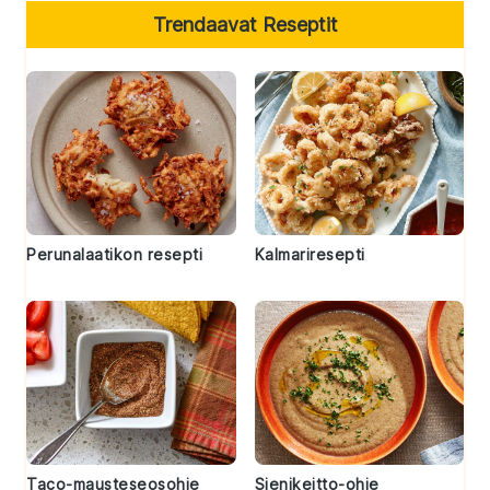
Trendaavat Reseptit
Perunalaatikon resepti
Kalmariresepti
Taco-mausteseosohje
Sienikeitto-ohje