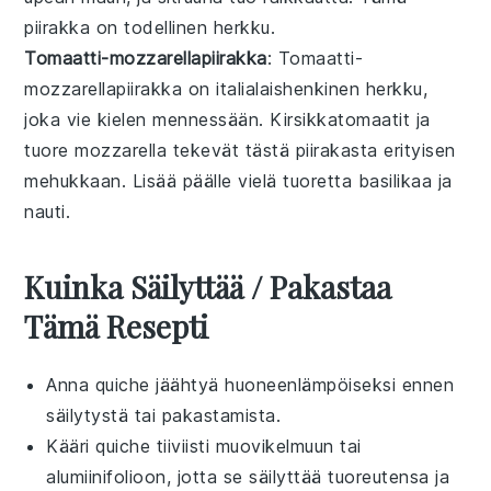
piirakka on todellinen herkku.
Tomaatti-mozzarellapiirakka
: Tomaatti-
mozzarellapiirakka on italialaishenkinen herkku,
joka vie kielen mennessään.
Kirsikkatomaatit
ja
tuore mozzarella
tekevät tästä piirakasta erityisen
mehukkaan. Lisää päälle vielä tuoretta
basilikaa
ja
nauti.
Kuinka Säilyttää / Pakastaa
Tämä Resepti
Anna
quiche
jäähtyä huoneenlämpöiseksi ennen
säilytystä tai pakastamista.
Kääri
quiche
tiiviisti muovikelmuun tai
alumiinifolioon, jotta se säilyttää tuoreutensa ja