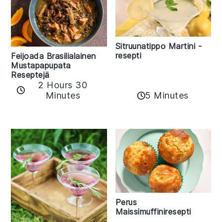
Sitruunatippo Martini -
resepti
Feijoada Brasilialainen
Mustapapupata
Reseptejä
2 Hours 30
Minutes
5 Minutes
Perus
Maissimuffiniresepti