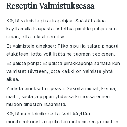
Reseptin Valmistuksessa
Käytä valmista piirakkapohjaa
: Säästät aikaa
käyttämällä kaupasta ostettua
piirakkapohjaa
sen
sijaan, että tekisit sen itse.
Esivalmistele ainekset
: Pilko
sipuli
ja sulata
pinaatti
etukäteen, jotta voit lisätä ne suoraan seokseen.
Esipaista pohja
: Esipaista
piirakkapohja
samalla kun
valmistat täytteen, jotta kaikki on valmista yhtä
aikaa.
Yhdistä ainekset nopeasti
: Sekoita
munat
,
kerma
,
maito
,
suola
ja
pippuri
yhdessä kulhossa ennen
muiden ainesten lisäämistä.
Käytä monitoimikonetta
: Voit käyttää
monitoimikonetta
sipulin
hienontamiseen ja
juuston