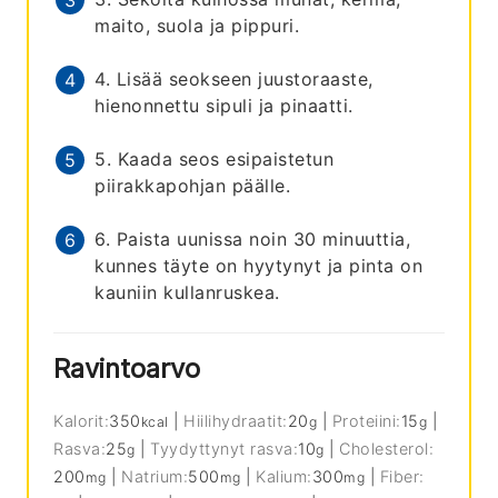
maito, suola ja pippuri.
4. Lisää seokseen juustoraaste,
hienonnettu sipuli ja pinaatti.
5. Kaada seos esipaistetun
piirakkapohjan päälle.
6. Paista uunissa noin 30 minuuttia,
kunnes täyte on hyytynyt ja pinta on
kauniin kullanruskea.
Ravintoarvo
Kalorit:
350
|
Hiilihydraatit:
20
|
Proteiini:
15
|
kcal
g
g
Rasva:
25
|
Tyydyttynyt rasva:
10
|
Cholesterol:
g
g
200
|
Natrium:
500
|
Kalium:
300
|
Fiber:
mg
mg
mg