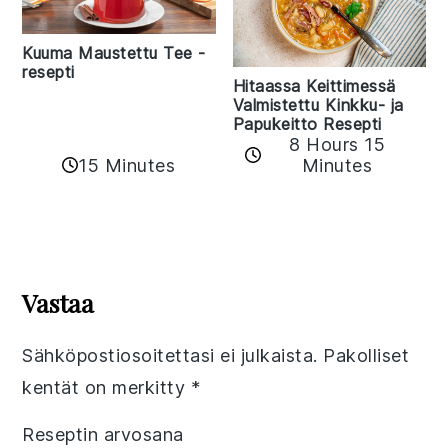
Kuuma Maustettu Tee -
resepti
Hitaassa Keittimessä
Valmistettu Kinkku- ja
Papukeitto Resepti
8 Hours 15
15 Minutes
Minutes
Reader
Interactions
Vastaa
Sähköpostiosoitettasi ei julkaista.
Pakolliset
kentät on merkitty
*
Reseptin arvosana