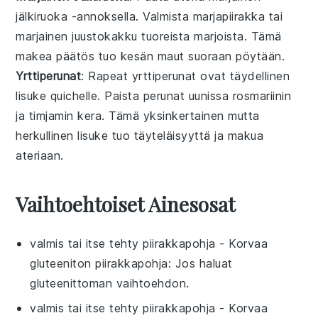
jälkiruoka
-annoksella. Valmista
marjapiirakka
tai
marjainen juustokakku
tuoreista marjoista
. Tämä
makea päätös
tuo
kesän maut
suoraan
pöytään
.
Yrttiperunat
: Rapeat
yrttiperunat
ovat täydellinen
lisuke
quichelle
. Paista
perunat
uunissa
rosmariinin
ja
timjamin
kera. Tämä
yksinkertainen mutta
herkullinen
lisuke tuo
täyteläisyyttä
ja
makua
ateriaan
.
Vaihtoehtoiset Ainesosat
valmis tai itse tehty piirakkapohja
- Korvaa
gluteeniton piirakkapohja
: Jos haluat
gluteenittoman vaihtoehdon.
valmis tai itse tehty piirakkapohja
- Korvaa