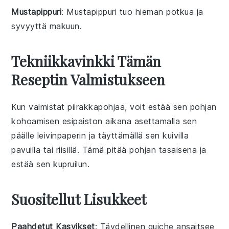
Mustapippuri
: Mustapippuri tuo hieman potkua ja
syvyyttä makuun.
Tekniikkavinkki Tämän
Reseptin Valmistukseen
Kun valmistat
piirakkapohjaa
, voit estää sen pohjan
kohoamisen esipaiston aikana asettamalla sen
päälle leivinpaperin ja täyttämällä sen
kuivilla
pavuilla
tai
riisillä
. Tämä pitää pohjan tasaisena ja
estää sen kupruilun.
Suositellut Lisukkeet
Paahdetut Kasvikset
: Täydellinen
quiche
ansaitsee