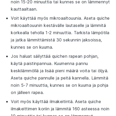
noin 15-20 minuuttia tai kunnes se on lämmennyt
kauttaaltaan.
Voit käyttää myös mikroaaltouunia. Aseta
quiche
mikroaaltouunin kestävälle lautaselle ja lämmitä
korkealla teholla 1-2 minuuttia. Tarkista lämpötila
ja jatka lämmittämistä 30 sekunnin jaksoissa,
kunnes se on kuuma.
Jos haluat säilyttää
quichen
rapean pohjan,
käytä paistinpannua. Kuumenna pannu
keskilämmöllä ja lisää pieni määrä
voita
tai
öljyä
.
Aseta
quiche
pannulle ja peitä kannella. Lämmitä
noin 5-7 minuuttia, kunnes se on kuuma ja pohja
on jälleen rapea.
Voit myös käyttää ilmakeitintä. Aseta
quiche
ilmakeittimen koriin ja lämmitä 160 asteessa noin
10 minuuttia tai kunnes se on lämmennyt