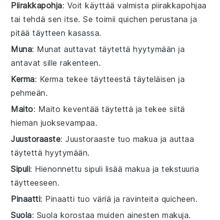
Piirakkapohja
: Voit käyttää valmista piirakkapohjaa
tai tehdä sen itse. Se toimii quichen perustana ja
pitää täytteen kasassa.
Muna
: Munat auttavat täytettä hyytymään ja
antavat sille rakenteen.
Kerma
: Kerma tekee täytteestä täyteläisen ja
pehmeän.
Maito
: Maito keventää täytettä ja tekee siitä
hieman juoksevampaa.
Juustoraaste
: Juustoraaste tuo makua ja auttaa
täytettä hyytymään.
Sipuli
: Hienonnettu sipuli lisää makua ja tekstuuria
täytteeseen.
Pinaatti
: Pinaatti tuo väriä ja ravinteita quicheen.
Suola
: Suola korostaa muiden ainesten makuja.