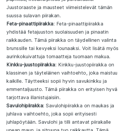
Juustoraaste ja mausteet viimeistelevät tämän
suussa sulavan piirakan.
Feta-pinaattipiirakka
: Feta-pinaattipiirakka
yhdistää
fetajuuston
suolaisuuden ja
pinaatin
raikkauden. Tämä piirakka on täydellinen valinta
brunssille tai kevyeksi lounaaksi. Voit lisätä myös
aurinkokuivattuja tomaatteja
tuomaan makua.
Kinkku-juustopiirakka
: Kinkku-juustopiirakka on
klassinen ja täyteläinen vaihtoehto, joka maistuu
kaikille. Täytteeksi sopii hyvin
savukinkku
ja
emmentaljuusto
. Tämä piirakka on erityisen hyvä
tarjottava illanistujaisiin.
Savulohipiirakka
: Savulohipiirakka on maukas ja
juhlava vaihtoehto, joka sopii erityisesti
juhlapöytään.
Savulohi
ja
tilli
antavat piirakalle
upean maun, ja
sitruuna
tuo raikkautta. Tämä