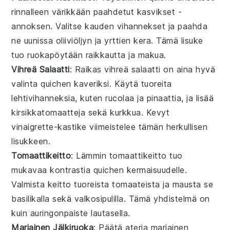
rinnalleen värikkään
paahdetut kasvikset
-
annoksen. Valitse
kauden vihannekset
ja paahda
ne
uunissa
oliiviöljyn
ja
yrttien
kera. Tämä lisuke
tuo
ruokapöytään
raikkautta ja
makua
.
Vihreä Salaatti
: Raikas
vihreä salaatti
on aina hyvä
valinta
quichen
kaveriksi. Käytä
tuoreita
lehtivihanneksia
, kuten
rucolaa
ja
pinaattia
, ja lisää
kirsikkatomaatteja
sekä
kurkkua
. Kevyt
vinaigrette-kastike
viimeistelee tämän
herkullisen
lisukkeen
.
Tomaattikeitto
: Lämmin
tomaattikeitto
tuo
mukavaa kontrastia
quichen
kermaisuudelle
.
Valmista
keitto
tuoreista tomaateista
ja mausta se
basilikalla
sekä
valkosipulilla
. Tämä
yhdistelmä
on
kuin
auringonpaiste lautasella
.
Marjainen Jälkiruoka
: Päätä
ateria
marjainen