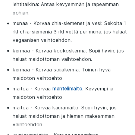
lehtitaikina
: Antaa kevyemmän ja rapeamman
pohjan.
munaa
- Korvaa
chia-siemenet ja vesi
: Sekoita 1
rkl chia-siemeniä 3 rkl vettä per muna, jos haluat
vegaanisen vaihtoehdon.
kermaa
- Korvaa
kookoskerma
: Sopii hyvin, jos
haluat maidottoman vaihtoehdon.
kermaa
- Korvaa
soijakerma
: Toinen hyvä
maidoton vaihtoehto.
maitoa
- Korvaa
mantelimaito
: Kevyempi ja
maidoton vaihtoehto.
maitoa
- Korvaa
kauramaito
: Sopii hyvin, jos
haluat maidottoman ja hieman makeamman
vaihtoehdon.
juustoraastetta
- Korvaa
vegaaninen