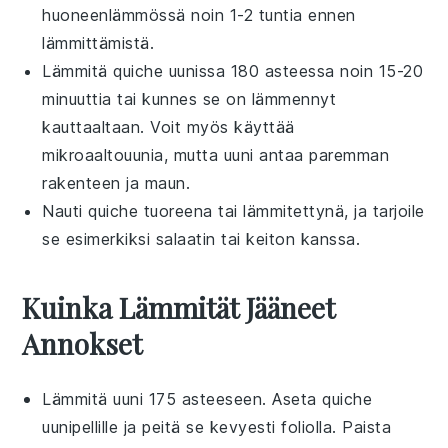
huoneenlämmössä noin 1-2 tuntia ennen
lämmittämistä.
Lämmitä
quiche
uunissa 180 asteessa noin 15-20
minuuttia tai kunnes se on lämmennyt
kauttaaltaan. Voit myös käyttää
mikroaaltouunia, mutta uuni antaa paremman
rakenteen ja maun.
Nauti
quiche
tuoreena tai lämmitettynä, ja tarjoile
se esimerkiksi
salaatin
tai
keiton
kanssa.
Kuinka Lämmität Jääneet
Annokset
Lämmitä uuni 175 asteeseen. Aseta
quiche
uunipellille ja peitä se kevyesti foliolla. Paista