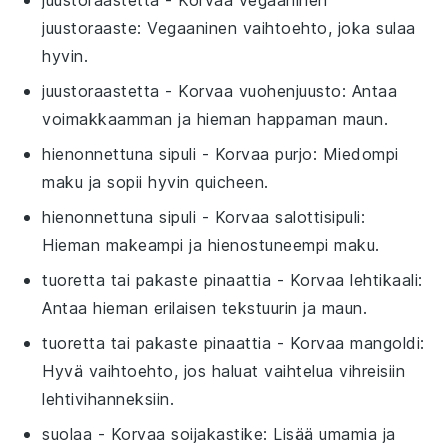
juustoraaste
: Vegaaninen vaihtoehto, joka sulaa
hyvin.
juustoraastetta
- Korvaa
vuohenjuusto
: Antaa
voimakkaamman ja hieman happaman maun.
hienonnettuna sipuli
- Korvaa
purjo
: Miedompi
maku ja sopii hyvin quicheen.
hienonnettuna sipuli
- Korvaa
salottisipuli
:
Hieman makeampi ja hienostuneempi maku.
tuoretta tai pakaste pinaattia
- Korvaa
lehtikaali
:
Antaa hieman erilaisen tekstuurin ja maun.
tuoretta tai pakaste pinaattia
- Korvaa
mangoldi
:
Hyvä vaihtoehto, jos haluat vaihtelua vihreisiin
lehtivihanneksiin.
suolaa
- Korvaa
soijakastike
: Lisää umamia ja