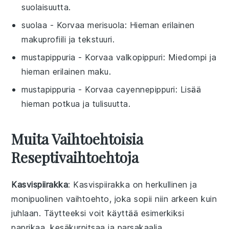
suolaisuutta.
suolaa
- Korvaa
merisuola
: Hieman erilainen
makuprofiili ja tekstuuri.
mustapippuria
- Korvaa
valkopippuri
: Miedompi ja
hieman erilainen maku.
mustapippuria
- Korvaa
cayennepippuri
: Lisää
hieman potkua ja tulisuutta.
Muita Vaihtoehtoisia
Reseptivaihtoehtoja
Kasvispiirakka
: Kasvispiirakka on herkullinen ja
monipuolinen vaihtoehto, joka sopii niin arkeen kuin
juhlaan. Täytteeksi voit käyttää esimerkiksi
paprikaa
,
kesäkurpitsaa
ja
parsakaalia
.