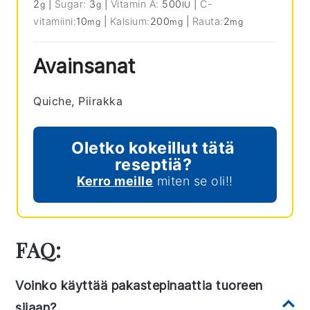
2
|
Sugar:
3
|
Vitamin A:
500
|
C-
g
g
IU
vitamiini:
10
|
Kalsium:
200
|
Rauta:
2
mg
mg
mg
Avainsanat
Quiche, Piirakka
Oletko kokeillut tätä
reseptiä?
Kerro meille
miten se oli!!
FAQ:
Voinko käyttää pakastepinaattia tuoreen
sijaan?