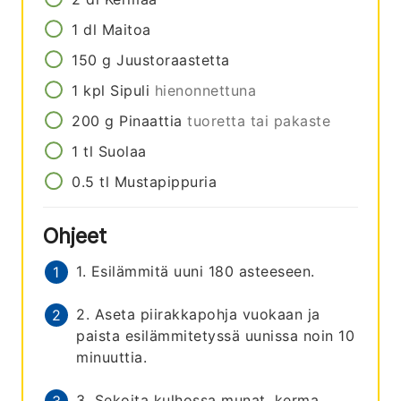
1
dl
Maitoa
150
g
Juustoraastetta
1
kpl
Sipuli
hienonnettuna
200
g
Pinaattia
tuoretta tai pakaste
1
tl
Suolaa
0.5
tl
Mustapippuria
Ohjeet
1. Esilämmitä uuni 180 asteeseen.
2. Aseta piirakkapohja vuokaan ja
paista esilämmitetyssä uunissa noin 10
minuuttia.
3. Sekoita kulhossa munat, kerma,