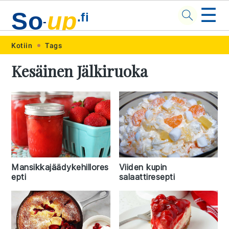
☰
So
up
.fi
-
Skip
Skip
Skip
Skip
Kotiin
Tags
to
to
to
to
Kesäinen Jälkiruoka
primary
main
primary
footer
navigation
content
sidebar
Mansikkajäädykehillores
Viiden kupin
epti
salaattiresepti