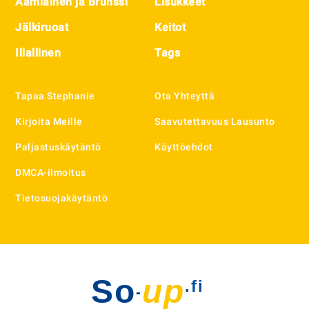
Aamiainen ja Brunssi
Lisukkeet
Jälkiruoat
Keitot
Illallinen
Tags
Tapaa Stephanie
Ota Yhteyttä
Kirjoita Meille
Saavutettavuus Lausunto
Paljastuskäytäntö
Käyttöehdot
DMCA-ilmoitus
Tietosuojakäytäntö
So
up
.fi
-