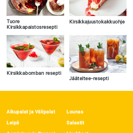
Tuore
Kirsikkajuustokakkuohje
Kirsikkapaistosresepti
Kirsikkabomban resepti
Jääteltee-resepti
Footer
Alkupalat ja Välipalat
Lounas
Leipä
Salaatit