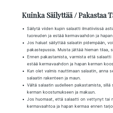
Kuinka Säilyttää / Pakastaa T
Säilytä
viiden kupin salaatti
ilmatiiviissä as
tuoreuden ja estää
kermavaahdon
ja
hapan
Jos haluat säilyttää
salaatin
pidempään, voi
pakastepussia. Muista jättää hieman tilaa, s
Ennen pakastamista, varmista että
salaatti
estää
kermavaahdon
ja
hapan kerman
koos
Kun olet valmis nauttimaan
salaatin
, anna s
salaatin
rakenteen ja maun.
Vältä
salaatin
uudelleen pakastamista, sillä 
kerman
koostumukseen ja makuun.
Jos huomaat, että
salaatti
on vettynyt tai 
kermavaahtoa
ja
hapan kermaa
ennen tarjo