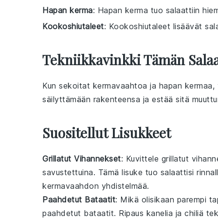
Hapan kerma
: Hapan kerma tuo salaattiin hi
Kookoshiutaleet
: Kookoshiutaleet lisäävät sal
Tekniikkavinkki Tämän Sala
Kun sekoitat
kermavaahtoa
ja
hapan kermaa
,
säilyttämään rakenteensa ja estää sitä muuttum
Suositellut Lisukkeet
Grillatut Vihannekset
: Kuvittele
grillatut vihan
savustettuina. Tämä
lisuke
tuo
salaatti
si rinna
kermavaahdon yhdistelmää.
Paahdetut Bataatit
: Mikä olisikaan parempi 
paahdetut bataatit
. Ripaus
kanelia
ja
chiliä
tek