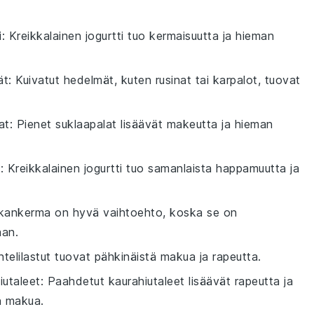
i
: Kreikkalainen jogurtti tuo kermaisuutta ja hieman
ät
: Kuivatut hedelmät, kuten rusinat tai karpalot, tuovat
at
: Pienet suklaapalat lisäävät makeutta ja hieman
i
: Kreikkalainen jogurtti tuo samanlaista happamuutta ja
kankerma on hyvä vaihtoehto, koska se on
aan.
ntelilastut tuovat pähkinäistä makua ja rapeutta.
iutaleet
: Paahdetut kaurahiutaleet lisäävät rapeutta ja
n makua.