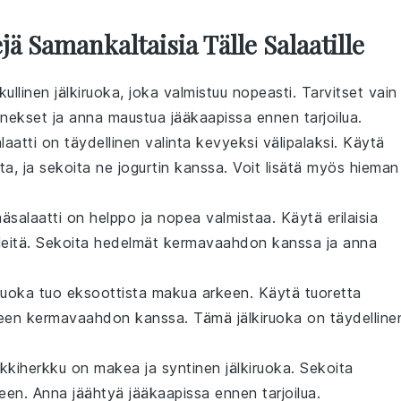
ä Samankaltaisia Tälle Salaatille
kullinen
jälkiruoka
, joka valmistuu nopeasti. Tarvitset vain
inekset ja anna maustua jääkaapissa ennen tarjoilua.
alaatti on täydellinen valinta kevyeksi
välipalaksi
. Käytä
ta
, ja sekoita ne jogurtin kanssa. Voit lisätä myös hieman
salaatti on helppo ja nopea valmistaa. Käytä erilaisia
leitä
. Sekoita hedelmät kermavaahdon kanssa ja anna
uoka tuo eksoottista makua arkeen. Käytä tuoretta
yhteen kermavaahdon kanssa. Tämä
jälkiruoka
on täydelline
rkkiherkku on makea ja syntinen
jälkiruoka
. Sekoita
en. Anna jäähtyä jääkaapissa ennen tarjoilua.