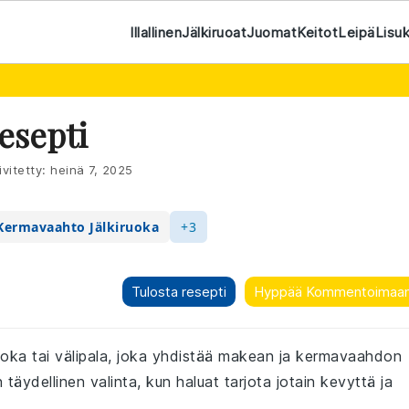
Illallinen
Jälkiruoat
Juomat
Keitot
Leipä
Lisu
esepti
vitetty:
heinä 7, 2025
Kermavaahto Jälkiruoka
+3
Tulosta resepti
Hyppää Kommentoimaa
iruoka tai välipala, joka yhdistää makean ja kermavaahdon
täydellinen valinta, kun haluat tarjota jotain kevyttä ja