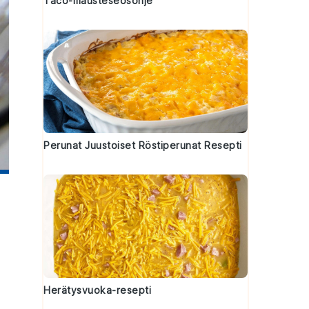
Taco-mausteseosohje
Perunat Juustoiset Röstiperunat Resepti
Herätysvuoka-resepti