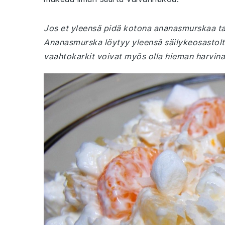
Jos et yleensä pidä kotona ananasmurskaa tai 
Ananasmurska löytyy yleensä säilykeosastolta
vaahtokarkit voivat myös olla hieman harvina