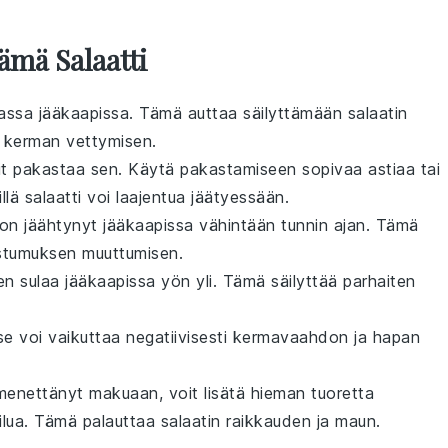
ämä Salaatti
tiassa jääkaapissa. Tämä auttaa säilyttämään
salaatin
 kerman
vettymisen.
t pakastaa sen. Käytä pakastamiseen sopivaa astiaa tai
illä
salaatti
voi laajentua jäätyessään.
on jäähtynyt jääkaapissa vähintään tunnin ajan. Tämä
tumuksen muuttumisen.
en sulaa jääkaapissa yön yli. Tämä säilyttää parhaiten
se voi vaikuttaa negatiivisesti
kermavaahdon
ja
hapan
menettänyt makuaan, voit lisätä hieman tuoretta
ilua. Tämä palauttaa
salaatin
raikkauden ja maun.