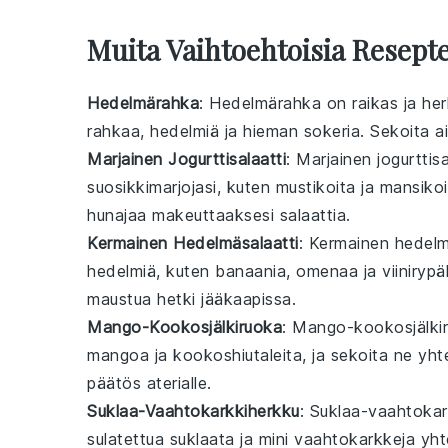
Muita Vaihtoehtoisia Reseptej
Hedelmärahka
: Hedelmärahka on raikas ja her
rahkaa,
hedelmiä
ja hieman sokeria. Sekoita a
Marjainen Jogurttisalaatti
: Marjainen jogurttis
suosikkimarjojasi, kuten
mustikoita
ja
mansikoi
hunajaa makeuttaaksesi salaattia.
Kermainen Hedelmäsalaatti
: Kermainen hedelmä
hedelmiä
, kuten
banaania
,
omenaa
ja
viinirypä
maustua hetki jääkaapissa.
Mango-Kookosjälkiruoka
: Mango-kookosjälkir
mangoa
ja kookoshiutaleita, ja sekoita ne 
päätös aterialle.
Suklaa-Vaahtokarkkiherkku
: Suklaa-vaahtoka
sulatettua suklaata ja mini
vaahtokarkkeja
yhte