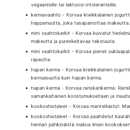
vegaanisille tai laktoosi-intoleranteille.
kermavaahto
- Korvaa
kreikkalainen jogurtt
happamuutta, joka tasapainottaa makeutta.
mini vaahtokarkit
- Korvaa
kuivatut hedelm
makeutta ja pureskeltavaa tekstuuria.
mini vaahtokarkit
- Korvaa
pienet suklaapal
rapeutta.
hapan kerma
- Korvaa
kreikkalainen jogurtt
kermaisuutta kuin hapan kerma.
hapan kerma
- Korvaa
ranskankerma
: Rans
samankaltainen koostumukseltaan ja mault
kookoshiutaleet
- Korvaa
mantelilastut
: Ma
kookoshiutaleet
- Korvaa
paahdetut kaurah
hieman pähkinäistä makua ilman kookokse