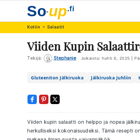
So
up
.fi
-
Skip
Skip
Skip
Skip
Kotiin
Salaatit
to
to
to
to
Viiden Kupin Salaattir
primary
main
primary
footer
navigation
content
sidebar
Tekijä:
Stephanie
Julkaistu:
huhti 6, 2025
|
Päi
Gluteeniton Jälkiruoka
Jälkiruoka Juhliin
Viiden kupin salaatti on helppo ja nopea jälk
herkulliseksi kokonaisuudeksi. Tämä resepti on 
makeaa ilman suurta vaivannäköä.