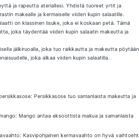
eyttä
ja
rapeutta
ateriallesi. Yhdistä
tuoreet yrtit
ja
rastin
makealle ja kermaiselle
viiden kupin salaatille
.
laatti
on klassinen
lisuke
, joka ei koskaan petä. Tämä
tta
, joka täydentää
viiden kupin salaatin
makeutta ja
sella jälkiruoalla
, joka tuo
raikkautta
ja
makeutta
pöytään
onaisuudelle
, joka alkaa
viiden kupin salaatilla
.
 persikkasose
: Persikkasose tuo samanlaista makeutta ja
 mango
: Mango antaa eksoottista makua ja samanlaista
mavaahto
: Kasvipohjainen kermavaahto on hyvä vaihtoeh