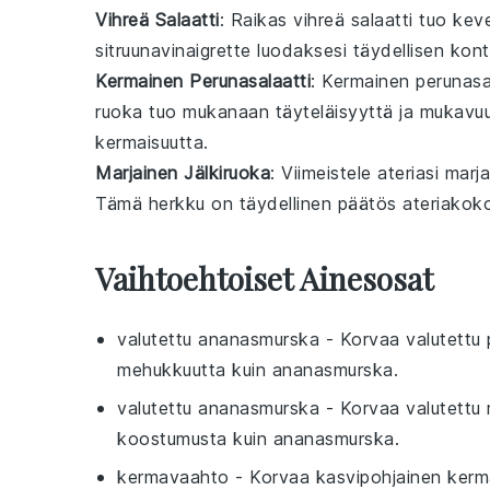
Vihreä Salaatti
: Raikas
vihreä salaatti
tuo
kev
sitruunavinaigrette
luodaksesi täydellisen
kont
Kermainen Perunasalaatti
: Kermainen
perunasa
ruoka
tuo mukanaan
täyteläisyyttä
ja
mukavuu
kermaisuutta.
Marjainen Jälkiruoka
: Viimeistele ateriasi
marjai
Tämä
herkku
on täydellinen päätös
ateriakok
Vaihtoehtoiset Ainesosat
valutettu ananasmurska
- Korvaa
valutettu
mehukkuutta kuin ananasmurska.
valutettu ananasmurska
- Korvaa
valutettu
koostumusta kuin ananasmurska.
kermavaahto
- Korvaa
kasvipohjainen ker