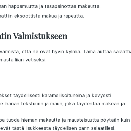
eman happamuutta ja tasapainottaa makeutta.
aattiin eksoottista makua ja rapeutta.
atin Valmistukseen
 varmista, että ne ovat hyvin kylmiä. Tämä auttaa
salaatti
asta liian vetiseksi.
nekset
täydellisesti karamellisoituneina ja kevyesti
lle ihanan
tekstuurin
ja
maun
, joka täydentää makean ja
tapa tuoda hieman
makeutta
ja
mausteisuutta
pöytään kuin
evät tästä
lisukkeesta
täydellisen parin
salaatillesi
.