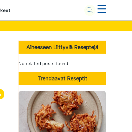
☰
kkeet
Primary
Sidebar
Aiheeseen Liittyviä Reseptejä
No related posts found
Trendaavat Reseptit
n