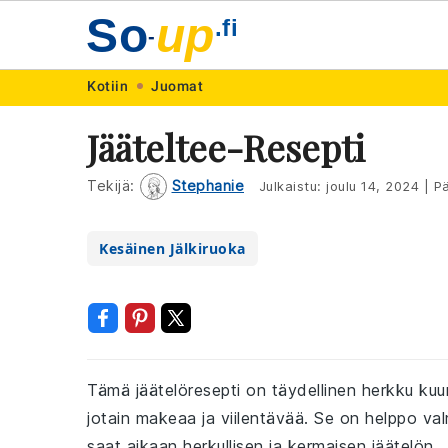
So
up
.fi
-
Skip
Skip
Skip
Skip
Kotiin
Juomat
to
to
to
to
Jääteltee-Resepti
primary
main
primary
footer
navigation
content
sidebar
Tekijä:
Stephanie
Julkaistu:
joulu 14, 2024
|
Pä
Kesäinen Jälkiruoka
Tämä jäätelöresepti on täydellinen herkku kuu
jotain makeaa ja viilentävää. Se on helppo val
saat aikaan herkullisen ja kermaisen jäätelön.