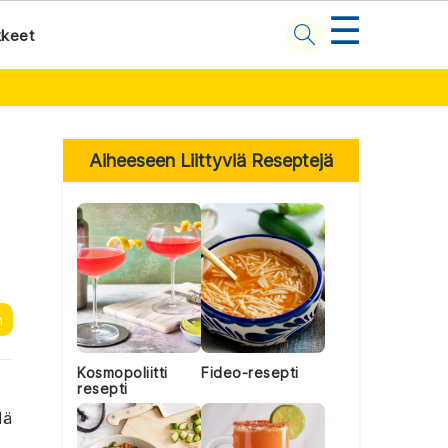
☰
kkeet
Primary
Sidebar
Aiheeseen Liittyviä Reseptejä
n
Kosmopoliitti
Fideo-resepti
resepti
lä