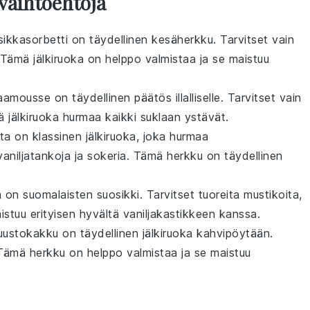
vaihtoehtoja
ikkasorbetti
on täydellinen kesäherkku. Tarvitset vain
 Tämä
jälkiruoka
on helppo valmistaa ja se maistuu
laamousse
on täydellinen päätös
illalliselle
. Tarvitset vain
mä
jälkiruoka
hurmaa kaikki suklaan ystävät.
ta
on klassinen
jälkiruoka
, joka hurmaa
vaniljatankoja
ja
sokeria
. Tämä
herkku
on täydellinen
a
on suomalaisten suosikki. Tarvitset tuoreita
mustikoita
,
stuu erityisen hyvältä
vaniljakastikkeen
kanssa.
juustokakku
on täydellinen
jälkiruoka
kahvipöytään
.
 Tämä
herkku
on helppo valmistaa ja se maistuu