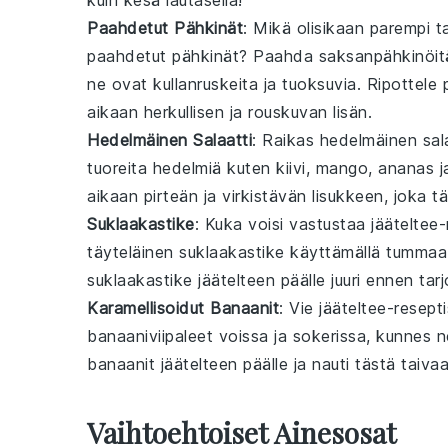
Paahdetut Pähkinät
: Mikä olisikaan parempi 
paahdetut pähkinät
? Paahda
saksanpähkinöit
ne ovat kullanruskeita ja tuoksuvia. Ripottele p
aikaan herkullisen ja rouskuvan lisän.
Hedelmäinen Salaatti
: Raikas
hedelmäinen sala
tuoreita hedelmiä
kuten
kiivi
,
mango
,
ananas
j
aikaan pirteän ja virkistävän lisukkeen, joka 
Suklaakastike
: Kuka voisi vastustaa
jääteltee
-
täyteläinen suklaakastike käyttämällä
tummaa 
suklaakastike jäätelteen päälle juuri ennen tar
Karamellisoidut Banaanit
: Vie
jääteltee
-resepti
banaaniviipaleet
voissa
ja
sokerissa
, kunnes n
banaanit jäätelteen päälle ja nauti tästä taiva
Vaihtoehtoiset Ainesosat