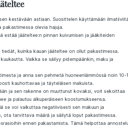
ääteltee
en kestävään astiaan. Suosittelen käyttämään ilmatiiviit
a pakastimessa olevia hajuja.
ämä estää
jääteltee
:n pinnan kuivumisen ja jääkiteiden
 tiedät, kuinka kauan
jääteltee
on ollut pakastimessa.
kuukautta. Vaikka se säilyy pidempäänkin, maku ja
stimesta ja anna sen pehmetä huoneenlämmössä noin 10-
elposti kauhottavaa ja täyteläisen makuista.
än ja sen rakenne on muuttunut kovaksi, voit sekoittaa
enee ja palautuu alkuperäiseen koostumukseensa.
lä se voi vaikuttaa negatiivisesti sen makuun ja
, ota tarvittava määrä ja säilytä loput pakastimessa.
osrasioihin ennen pakastamista. Tämä helpottaa annostel