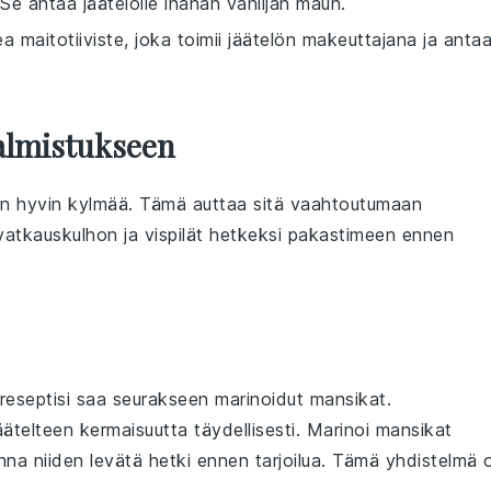
. Se antaa jäätelölle ihanan vaniljan maun.
a maitotiiviste, joka toimii jäätelön makeuttajana ja anta
Valmistukseen
 on hyvin kylmää. Tämä auttaa sitä vaahtoutumaan
vatkauskulhon ja vispilät hetkeksi pakastimeen ennen
-reseptisi saa seurakseen
marinoidut mansikat
.
telteen kermaisuutta täydellisesti. Marinoi mansikat
anna niiden levätä hetki ennen tarjoilua. Tämä yhdistelmä 