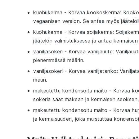
kuohukerma
- Korvaa
kookoskerma
: Kooko
vegaanisen version. Se antaa myös jäätel
kuohukerma
- Korvaa
soijakerma
: Soijaker
jäätelön valmistuksessa ja antaa kermaise
vaniljasokeri
- Korvaa
vaniljauute
: Vaniljau
pienemmässä määrin.
vaniljasokeri
- Korvaa
vaniljatanko
: Vanilja
maun.
makeutettu kondensoitu maito
- Korvaa
ko
sokeria saat makean ja kermaisen seoksen, 
makeutettu kondensoitu maito
- Korvaa
hu
ja kermaisuuden, joka muistuttaa kondensoi