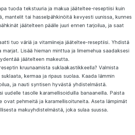
tapa tuoda tekstuuria ja makua
jääteltee
-reseptiisi kuin
ä
,
mantelit
tai
hasselpähkinöitä
kevyesti uunissa, kunnes
ähkinät jäätelteen päälle juuri ennen tarjoilua, ja saat
atti
tuo väriä ja vitamiineja
jääteltee
-reseptiisi. Yhdistä
a
marjat
. Lisää hieman
minttua
ja
limemehua
saadaksesi
täydentää jäätelteen makeutta.
reseptin kruunaamista
suklaakastikkeella
? Valmista
suklaata
,
kermaa
ja ripaus
suolaa
. Kaada lämmin
joilua, ja nauti syntisen hyvästä yhdistelmästä.
si uudelle tasolle
karamellisoiduilla banaaneilla
. Paista
e ovat pehmeitä ja karamellisoituneita. Aseta lämpimät
allisesta makuyhdistelmästä, joka sulaa suussa.