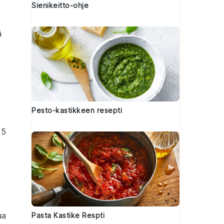
Sienikeitto-ohje
ä
Pesto-kastikkeen resepti
15
ua
Pasta Kastike Respti