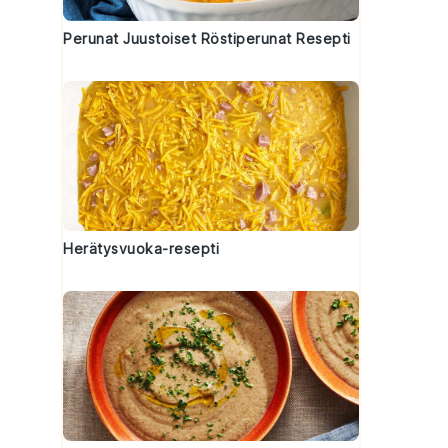
Perunat Juustoiset Röstiperunat Resepti
Herätysvuoka-resepti