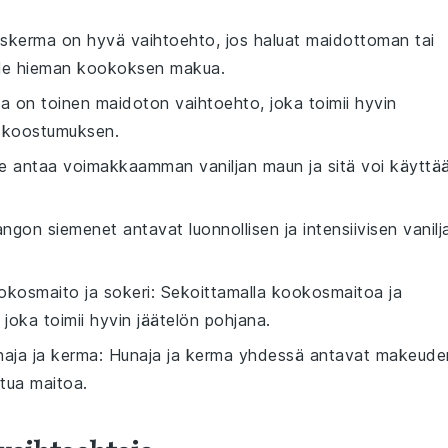
skerma on hyvä vaihtoehto, jos haluat maidottoman tai
ölle hieman kookoksen makua.
ma on toinen maidoton vaihtoehto, joka toimii hyvin
n koostumuksen.
ute antaa voimakkaamman vaniljan maun ja sitä voi käyttä
tangon siemenet antavat luonnollisen ja intensiivisen vanilj
okosmaito ja sokeri
: Sekoittamalla kookosmaitoa ja
joka toimii hyvin jäätelön pohjana.
naja ja kerma
: Hunaja ja kerma yhdessä antavat makeude
tua maitoa.