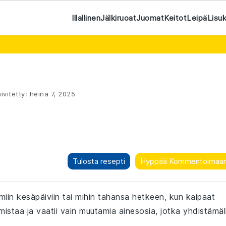
Illallinen
Jälkiruoat
Juomat
Keitot
Leipä
Lisu
ivitetty:
heinä 7, 2025
Tulosta resepti
Hyppää Kommentoimaa
miin kesäpäiviin tai mihin tahansa hetkeen, kun kaipaat
mistaa ja vaatii vain muutamia ainesosia, jotka yhdistämäl