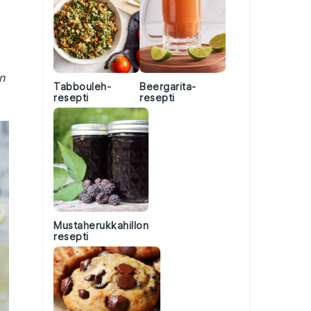
n
Tabbouleh-
Beergarita-
resepti
resepti
Mustaherukkahillon
resepti