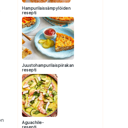
Hampurilaissämpylöiden
a
resepti
Juustohampurilaispiirakan
resepti
on
Aguachile-
resepti