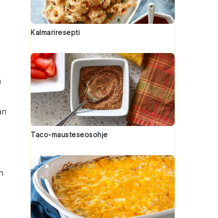
Kalmariresepti
ä
an
Taco-mausteseosohje
n