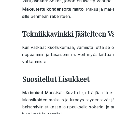
Vaniljasokeri
: Sokeri, johon on lisätty vaniljaa
Makeutettu kondensoitu maito
: Paksu ja make
sille pehmeän rakenteen.
Tekniikkavinkki Jäätelteen 
Kun vatkaat
kuohukermaa
, varmista, että se
nopeammin ja tasaisemmin. Voit myös laittaa 
vatkaamista.
Suositellut Lisukkeet
Marinoidut Mansikat
: Kuvittele, että
jääteltee
Mansikoiden makeus ja kirpeys täydentävät jää
balsamiviinietikassa
ja ripauksella
sokeria
, ja 
kuin kesä lautasella!