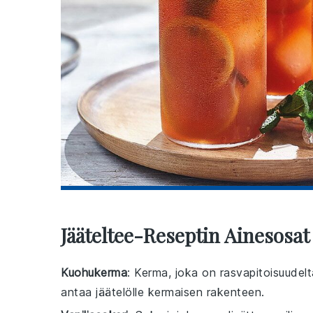
Jääteltee-Reseptin Ainesosat
Kuohukerma
: Kerma, joka on rasvapitoisuudel
antaa jäätelölle kermaisen rakenteen.