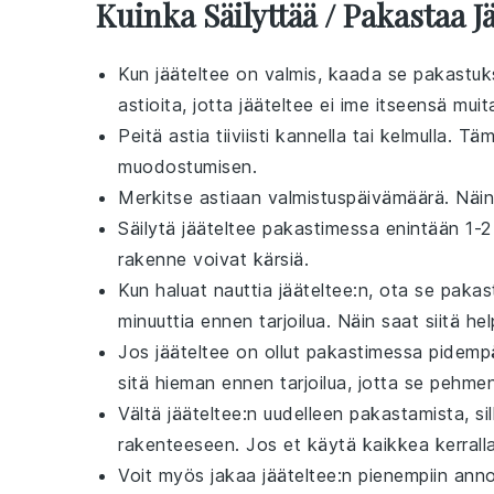
Kuinka Säilyttää / Pakastaa J
Kun
jääteltee
on valmis, kaada se pakastuks
astioita, jotta
jääteltee
ei ime itseensä muit
Peitä astia tiiviisti kannella tai kelmulla. T
muodostumisen.
Merkitse astiaan valmistuspäivämäärä. Näin
Säilytä
jääteltee
pakastimessa enintään 1-2 
rakenne voivat kärsiä.
Kun haluat nauttia
jääteltee
:n, ota se paka
minuuttia ennen tarjoilua. Näin saat siitä h
Jos
jääteltee
on ollut pakastimessa pidempä
sitä hieman ennen tarjoilua, jotta se pehm
Vältä
jääteltee
:n uudelleen pakastamista, sil
rakenteeseen. Jos et käytä kaikkea kerralla
Voit myös jakaa
jääteltee
:n pienempiin ann