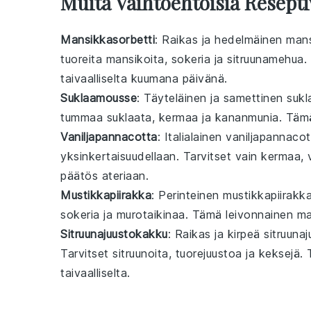
Muita Vaihtoehtoisia Resepti
Mansikkasorbetti
: Raikas ja hedelmäinen
mans
tuoreita
mansikoita
,
sokeria
ja
sitruunamehua
.
taivaalliselta kuumana päivänä.
Suklaamousse
: Täyteläinen ja samettinen
suk
tummaa
suklaata
,
kermaa
ja
kananmunia
. Tä
Vaniljapannacotta
: Italialainen
vaniljapannacot
yksinkertaisuudellaan. Tarvitset vain
kermaa
,
päätös
ateriaan
.
Mustikkapiirakka
: Perinteinen
mustikkapiirakk
sokeria
ja
murotaikinaa
. Tämä
leivonnainen
mai
Sitruunajuustokakku
: Raikas ja kirpeä
sitruuna
Tarvitset
sitruunoita
,
tuorejuustoa
ja
keksejä
.
taivaalliselta.