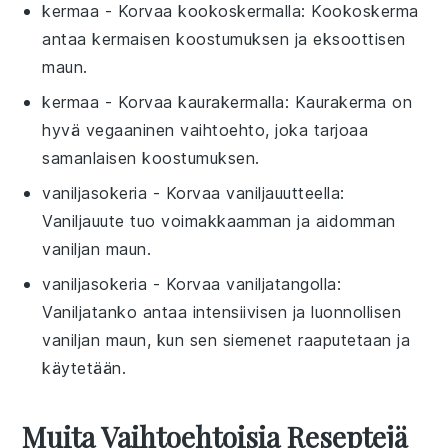
kermaa
- Korvaa
kookoskermalla
: Kookoskerma
antaa kermaisen koostumuksen ja eksoottisen
maun.
kermaa
- Korvaa
kaurakermalla
: Kaurakerma on
hyvä vegaaninen vaihtoehto, joka tarjoaa
samanlaisen koostumuksen.
vaniljasokeria
- Korvaa
vaniljauutteella
:
Vaniljauute tuo voimakkaamman ja aidomman
vaniljan maun.
vaniljasokeria
- Korvaa
vaniljatangolla
:
Vaniljatanko antaa intensiivisen ja luonnollisen
vaniljan maun, kun sen siemenet raaputetaan ja
käytetään.
Muita Vaihtoehtoisia Reseptejä