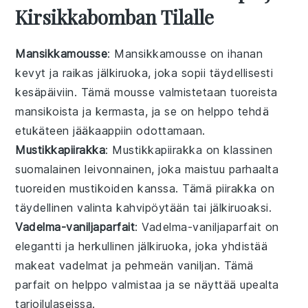
Kirsikkabomban Tilalle
Mansikkamousse
: Mansikkamousse on ihanan
kevyt ja raikas
jälkiruoka
, joka sopii täydellisesti
kesäpäiviin. Tämä mousse valmistetaan tuoreista
mansikoista
ja kermasta, ja se on helppo tehdä
etukäteen jääkaappiin odottamaan.
Mustikkapiirakka
: Mustikkapiirakka on klassinen
suomalainen
leivonnainen
, joka maistuu parhaalta
tuoreiden
mustikoiden
kanssa. Tämä piirakka on
täydellinen valinta kahvipöytään tai jälkiruoaksi.
Vadelma-vaniljaparfait
: Vadelma-vaniljaparfait on
elegantti ja herkullinen
jälkiruoka
, joka yhdistää
makeat
vadelmat
ja pehmeän vaniljan. Tämä
parfait on helppo valmistaa ja se näyttää upealta
tarjoilulaseissa.