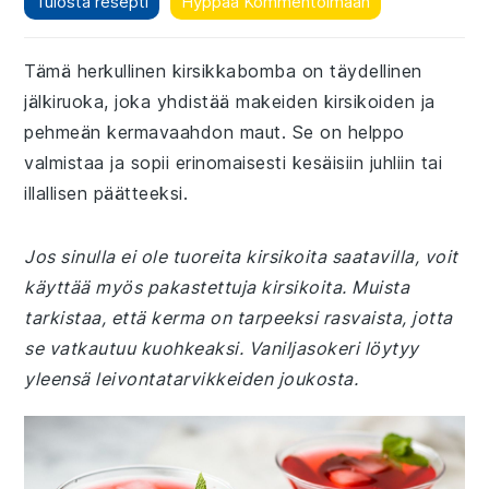
Tulosta resepti
Hyppää Kommentoimaan
Tämä herkullinen kirsikkabomba on täydellinen
jälkiruoka, joka yhdistää makeiden kirsikoiden ja
pehmeän kermavaahdon maut. Se on helppo
valmistaa ja sopii erinomaisesti kesäisiin juhliin tai
illallisen päätteeksi.
Jos sinulla ei ole tuoreita kirsikoita saatavilla, voit
käyttää myös pakastettuja kirsikoita. Muista
tarkistaa, että kerma on tarpeeksi rasvaista, jotta
se vatkautuu kuohkeaksi. Vaniljasokeri löytyy
yleensä leivontatarvikkeiden joukosta.