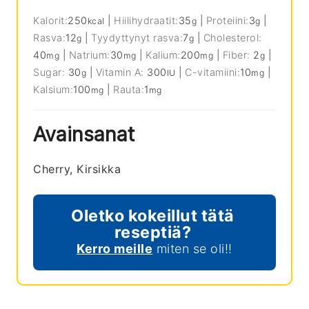
Kalorit:
250
|
Hiilihydraatit:
35
|
Proteiini:
3
|
kcal
g
g
Rasva:
12
|
Tyydyttynyt rasva:
7
|
Cholesterol:
g
g
40
|
Natrium:
30
|
Kalium:
200
|
Fiber:
2
|
mg
mg
mg
g
Sugar:
30
|
Vitamin A:
300
|
C-vitamiini:
10
|
g
IU
mg
Kalsium:
100
|
Rauta:
1
mg
mg
Avainsanat
Cherry, Kirsikka
Oletko kokeillut tätä
reseptiä?
Kerro meille
miten se oli!!