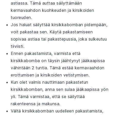
astiassa. Tämä auttaa säilyttämään
kermavaahdon
kuohkeuden ja
kirsikoiden
tuoreuden.
Jos haluat säilyttää
kirsikkabomban
pidempään,
voit pakastaa sen. Käytä pakastamiseen
sopivaa astiaa tai pakastepussia, joka sulkeutuu
tiiviisti.
Ennen pakastamista, varmista että
kirsikkabomba
on täysin jäähtynyt jääkaapissa
vähintään 2 tuntia. Tämä estää
kermavaahdon
erottumisen ja
kirsikoiden
vetistymisen.
Kun olet valmis nauttimaan pakastetun
kirsikkabomban
, anna sen sulaa jääkaapissa yön
yli. Tämä varmistaa, että se säilyttää
rakenteensa ja makunsa.
Vältä
kirsikkabomban
uudelleen pakastamista,