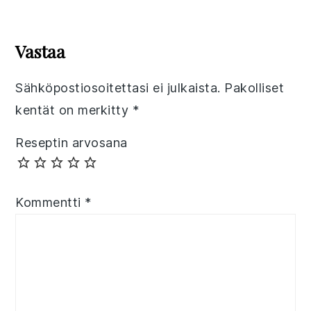
Reader
Interactions
Vastaa
Sähköpostiosoitettasi ei julkaista.
Pakolliset
kentät on merkitty
*
Reseptin arvosana
Kommentti
*