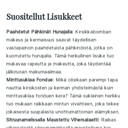
Suositellut Lisukkeet
Paahdetut Pähkinät Hunajalla
: Kirsikkabomban
makeus ja kermaisuus saavat täydellisen
vastapainon
paahdetuista pähkinöistä
, jotka on
kuorrutettu hunajalla. Tämä
herkullinen lisuke
tuo
mukavaa rapeutta ja makeutta, joka täydentää
jälkiruoan makumaailmaa.
Minttusuklaa Fondue
: Mikä olisikaan parempi tapa
nauttia kirsikoiden ja kerman yhdistelmästä kuin
minttusuklaa fonduen
kera? Tämä
suklainen herkku
tuo mukaan raikkaan mintun vivahteen, joka tekee
jokaisesta suupalasta unohtumattoman elämyksen.
Sitruunamelissalla Maustettu Vihersalaatti
: Raikas
vihersalaatti
sitruunamelissalla maustettuna tuo