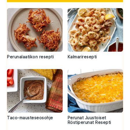
Perunalaatikon resepti
Kalmariresepti
Taco-mausteseosohje
Perunat Juustoiset
Röstiperunat Resepti