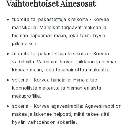
Vaihtoehtoiset Ainesosat
tuoreita tai pakastettuja kirsikoita
- Korvaa
mansikoilla
: Mansikat tarjoavat makean ja
hieman happaman maun, joka toimii hyvin
jälkiruoissa.
tuoreita tai pakastettuja kirsikoita
- Korvaa
vadelmilla
: Vadelmat tuovat raikkaan ja hieman
kirpeän maun, joka tasapainottaa makeutta.
sokeria
- Korvaa
hunajalla
: Hunaja tuo
luonnollista makeutta ja hieman erilaista
makuprofiilia.
sokeria
- Korvaa
agavesiirapilla
: Agavesiirappi on
makea ja liukenee helposti, mikä tekee siitä
hyvän vaihtoehdon sokerille.