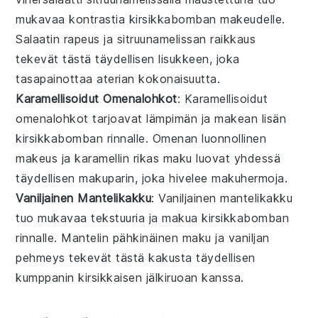
mukavaa kontrastia kirsikkabomban makeudelle.
Salaatin rapeus
ja sitruunamelissan raikkaus
tekevät tästä täydellisen lisukkeen, joka
tasapainottaa aterian kokonaisuutta.
Karamellisoidut Omenalohkot
: Karamellisoidut
omenalohkot
tarjoavat lämpimän ja makean lisän
kirsikkabomban rinnalle.
Omenan luonnollinen
makeus
ja karamellin rikas maku luovat yhdessä
täydellisen makuparin, joka hivelee makuhermoja.
Vaniljainen Mantelikakku
: Vaniljainen
mantelikakku
tuo mukavaa tekstuuria ja makua kirsikkabomban
rinnalle.
Mantelin pähkinäinen maku
ja vaniljan
pehmeys tekevät tästä kakusta täydellisen
kumppanin kirsikkaisen jälkiruoan kanssa.