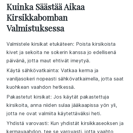
Kuinka Säästää Aikaa
Kirsikkabomban
Valmistuksessa
Valmistele kirsikat etukäteen
: Poista
kirsikoista
kivet ja sekoita ne
sokerin
kanssa jo edellisenä
päivänä, jotta maut ehtivät imeytyä.
Käytä sähkövatkainta
: Vatkaa
kerma
ja
vaniljasokeri
nopeasti sähkövatkaimella, jotta saat
kuohkean vaahdon hetkessä.
Pakastetut kirsikat
: Jos käytät
pakastettuja
kirsikoita
, anna niiden sulaa jääkaapissa yön yli,
jotta ne ovat valmiita käytettäväksi heti.
Yhdistä varovasti
: Kun yhdistät
kirsikkaseoksen
ja
kermavaahdon
, tee se varovasti, jotta vaahto