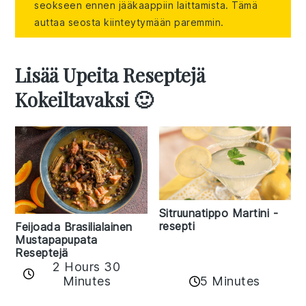
seokseen ennen jääkaappiin laittamista. Tämä
auttaa seosta kiinteytymään paremmin.
Lisää Upeita Reseptejä
Kokeiltavaksi 🙂
Sitruunatippo Martini -
resepti
Feijoada Brasilialainen
Mustapapupata
Reseptejä
2 Hours 30
Minutes
5 Minutes