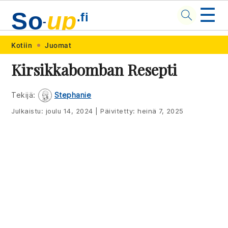
☰
So
up
.fi
-
Skip
Skip
Skip
Skip
Kotiin
Juomat
to
to
to
to
Kirsikkabomban Resepti
primary
main
primary
footer
navigation
content
sidebar
Tekijä:
Stephanie
Julkaistu:
joulu 14, 2024
|
Päivitetty:
heinä 7, 2025