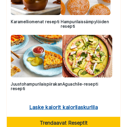
Karamelliomenat resepti
Hampurilaissämpylöiden
resepti
Juustohampurilaispiirakan
Aguachile-resepti
resepti
Laske kalorit kalorilaskurilla
Trendaavat Reseptit