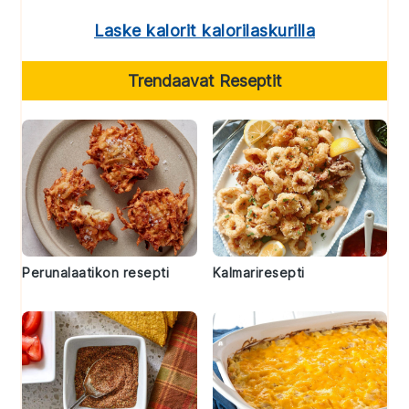
Laske kalorit kalorilaskurilla
Trendaavat Reseptit
Perunalaatikon resepti
Kalmariresepti