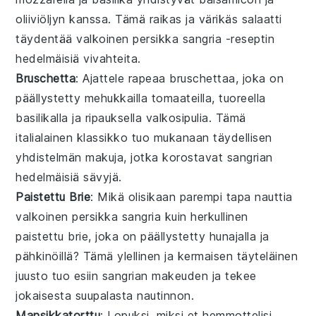
oliiviöljyn kanssa. Tämä raikas ja värikäs salaatti
täydentää
valkoinen persikka sangria
-reseptin
hedelmäisiä vivahteita.
Bruschetta
: Ajattele rapeaa
bruschettaa
, joka on
päällystetty mehukkailla
tomaateilla
, tuoreella
basilikalla
ja ripauksella
valkosipulia
. Tämä
italialainen klassikko tuo mukanaan täydellisen
yhdistelmän makuja, jotka korostavat sangrian
hedelmäisiä sävyjä.
Paistettu Brie
: Mikä olisikaan parempi tapa nauttia
valkoinen persikka sangria
kuin herkullinen
paistettu brie
, joka on päällystetty hunajalla ja
pähkinöillä? Tämä ylellinen ja kermaisen täyteläinen
juusto tuo esiin sangrian makeuden ja tekee
jokaisesta suupalasta nautinnon.
Mansikkatorttu
: Lopuksi, miksi et hemmottelisi