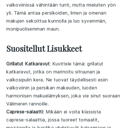
valkoviinissä
vähintään tunti, mutta mieluiten yön
yli. Tämä antaa
persikoiden
,
limen
ja
omenan
makujen sekoittua kunnolla ja luo syvemmän,
monipuolisemman maun.
Suositellut Lisukkeet
Grillatut Katkaravut
: Kuvittele tämä:
grillatut
katkaravut
, jotka on marinoitu sitruunan ja
valkosipulin kera. Ne tuovat täydellisesti esiin
valkoviinin
ja
persikan
makeuden, luoden
harmonisen makuelämyksen, joka vie sinut suoraan
Välimeren rannoille.
Caprese-salaatti
: Mikään ei voita klassista
caprese-salaattia
, jossa tuoreet
tomaatit
,
mozzarella
ja
basilika
yhdistyvät balsamicon ja