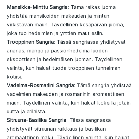
Mansikka-Minttu Sangria
: Tämä raikas
juoma
yhdistää
mansikoiden
makeuden ja
mintun
virkistävän maun. Täydellinen kesäpäivän
juoma
,
joka tuo
hedelmien
ja
yrttien
maut esiin.
Trooppinen Sangria
: Tässä
sangriassa
yhdistyvät
ananas
,
mango
ja
passionhedelmä
luoden
eksoottisen ja hedelmäisen
juoman
. Täydellinen
valinta, kun haluat tuoda
trooppisen
tunnelman
kotiisi.
Vadelma-Rosmariini Sangria
: Tämä
sangria
yhdistää
vadelmien
makeuden ja
rosmariinin
aromaattisen
maun. Täydellinen valinta, kun haluat kokeilla jotain
uutta ja erilaista.
Sitruuna-Basilika Sangria
: Tässä
sangriassa
yhdistyvät
sitruunan
raikkaus ja
basilikan
aromaattinen maku. Täydellinen valinta, kun haluat