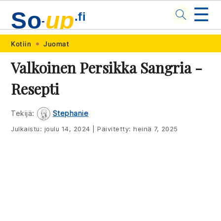
☰
So
up
.fi
-
Skip
Skip
Skip
Skip
Kotiin
Juomat
to
to
to
to
Valkoinen Persikka Sangria -
primary
main
primary
footer
Resepti
navigation
content
sidebar
Tekijä:
Stephanie
Julkaistu:
joulu 14, 2024
|
Päivitetty:
heinä 7, 2025