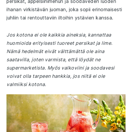
persikat, appelsiinimehun ja soodaveden luoden
ihanan virkistävän juoman, joka sopii erinomaisesti
juhliin tai rentouttaviin iltoihin ystävien kanssa.
Jos kotona ei ole kaikkia aineksia, kannattaa
huomioida erityisesti tuoreet persikat ja lime.
Nämä hedelmät eivät välttämättä ole aina
saatavilla, joten varmista, että löydät ne
supermarketista. Myös valkoviini ja soodavesi
voivat olla tarpeen hankkia, jos niitä ei ole
valmiiksi kotona.