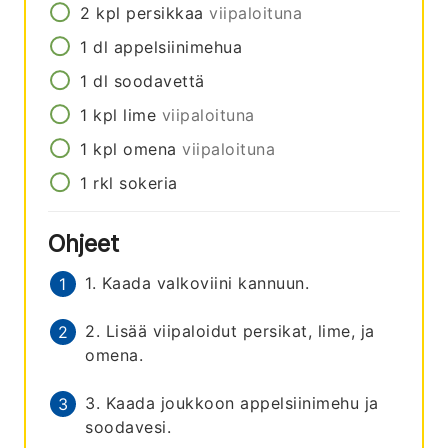
2
kpl
persikkaa
viipaloituna
1
dl
appelsiinimehua
1
dl
soodavettä
1
kpl
lime
viipaloituna
1
kpl
omena
viipaloituna
1
rkl
sokeria
Ohjeet
1. Kaada valkoviini kannuun.
2. Lisää viipaloidut persikat, lime, ja
omena.
3. Kaada joukkoon appelsiinimehu ja
soodavesi.