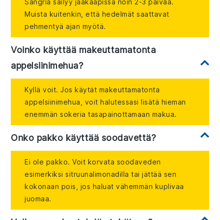
Sangria säilyy jääkaapissa noin 2-3 päivää.
Muista kuitenkin, että hedelmät saattavat
pehmentyä ajan myötä.
Voinko käyttää makeuttamatonta
appelsiinimehua?
Kyllä voit. Jos käytät makeuttamatonta
appelsiinimehua, voit halutessasi lisätä hieman
enemmän sokeria tasapainottamaan makua.
Onko pakko käyttää soodavettä?
Ei ole pakko. Voit korvata soodaveden
esimerkiksi sitruunalimonadilla tai jättää sen
kokonaan pois, jos haluat vähemmän kuplivaa
juomaa.