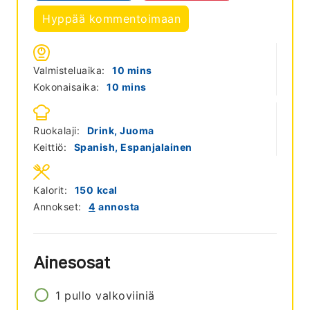
Hyppää kommentoimaan
minutes
Valmisteluaika:
10
mins
minutes
Kokonaisaika:
10
mins
Ruokalaji:
Drink, Juoma
Keittiö:
Spanish, Espanjalainen
Kalorit:
150
kcal
Annokset:
4
annosta
Ainesosat
1
pullo
valkoviiniä