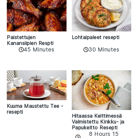
Paistettujen
Lohtaipaleet resepti
Kanansiipien Respti
45 Minutes
30 Minutes
Kuuma Maustettu Tee -
resepti
Hitaassa Keittimessä
Valmistettu Kinkku- ja
Papukeitto Resepti
8 Hours 15