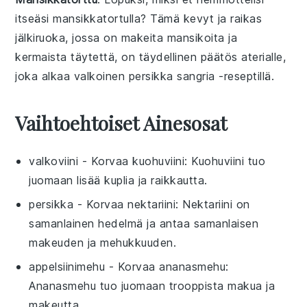
itseäsi
mansikkatortulla
? Tämä kevyt ja raikas
jälkiruoka, jossa on makeita
mansikoita
ja
kermaista täytettä, on täydellinen päätös aterialle,
joka alkaa
valkoinen persikka sangria
-reseptillä.
Vaihtoehtoiset Ainesosat
valkoviini
- Korvaa
kuohuviini
: Kuohuviini tuo
juomaan lisää kuplia ja raikkautta.
persikka
- Korvaa
nektariini
: Nektariini on
samanlainen hedelmä ja antaa samanlaisen
makeuden ja mehukkuuden.
appelsiinimehu
- Korvaa
ananasmehu
:
Ananasmehu tuo juomaan trooppista makua ja
makeutta.