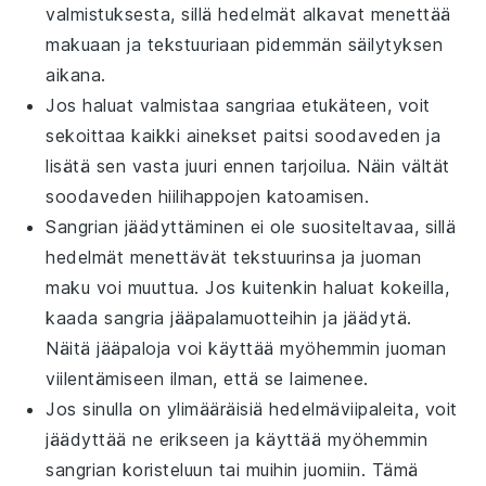
valmistuksesta, sillä
hedelmät
alkavat menettää
makuaan ja tekstuuriaan pidemmän säilytyksen
aikana.
Jos haluat valmistaa
sangriaa
etukäteen, voit
sekoittaa kaikki ainekset paitsi
soodaveden
ja
lisätä sen vasta juuri ennen tarjoilua. Näin vältät
soodaveden hiilihappojen katoamisen.
Sangrian jäädyttäminen ei ole suositeltavaa, sillä
hedelmät
menettävät tekstuurinsa ja juoman
maku voi muuttua. Jos kuitenkin haluat kokeilla,
kaada sangria jääpalamuotteihin ja jäädytä.
Näitä jääpaloja voi käyttää myöhemmin juoman
viilentämiseen ilman, että se laimenee.
Jos sinulla on ylimääräisiä
hedelmäviipaleita
, voit
jäädyttää ne erikseen ja käyttää myöhemmin
sangrian
koristeluun tai muihin juomiin. Tämä