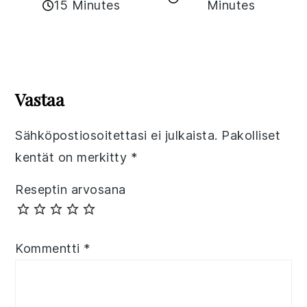
15 Minutes
Minutes
Reader
Interactions
Vastaa
Sähköpostiosoitettasi ei julkaista.
Pakolliset
kentät on merkitty
*
Reseptin arvosana
Kommentti
*