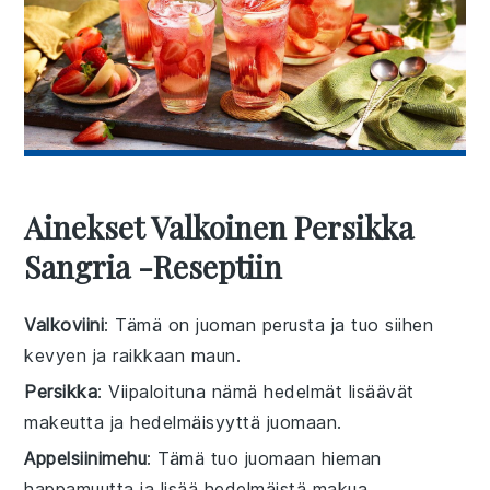
Ainekset Valkoinen Persikka
Sangria -reseptiin
Valkoviini
: Tämä on juoman perusta ja tuo siihen
kevyen ja raikkaan maun.
Persikka
: Viipaloituna nämä hedelmät lisäävät
makeutta ja hedelmäisyyttä juomaan.
Appelsiinimehu
: Tämä tuo juomaan hieman
happamuutta ja lisää hedelmäistä makua.