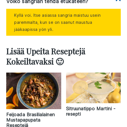
Voiko sangrian tehdä etukäteen?
Kyllä voi. Itse asiassa sangria maistuu usein
paremmalta, kun se on saanut maustua
jääkaapissa yön yli.
Lisää Upeita Reseptejä
Kokeiltavaksi 🙂
Sitruunatippo Martini -
resepti
Feijoada Brasilialainen
Mustapapupata
Reseptejä