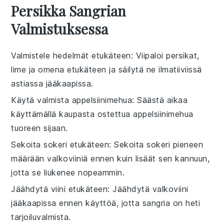
Persikka Sangrian
Valmistuksessa
Valmistele hedelmät etukäteen
: Viipaloi
persikat
,
lime
ja
omena
etukäteen ja säilytä ne ilmatiiviissä
astiassa jääkaapissa.
Käytä valmista appelsiinimehua
: Säästä aikaa
käyttämällä kaupasta ostettua
appelsiinimehua
tuoreen sijaan.
Sekoita sokeri etukäteen
: Sekoita
sokeri
pieneen
määrään
valkoviiniä
ennen kuin lisäät sen kannuun,
jotta se liukenee nopeammin.
Jäähdytä viini etukäteen
: Jäähdytä
valkoviini
jääkaapissa ennen käyttöä, jotta sangria on heti
tarjoiluvalmista.