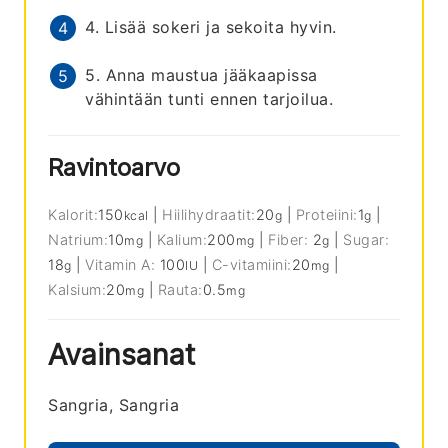
4. Lisää sokeri ja sekoita hyvin.
5. Anna maustua jääkaapissa
vähintään tunti ennen tarjoilua.
Ravintoarvo
Kalorit:
150
|
Hiilihydraatit:
20
|
Proteiini:
1
|
kcal
g
g
Natrium:
10
|
Kalium:
200
|
Fiber:
2
|
Sugar:
mg
mg
g
18
|
Vitamin A:
100
|
C-vitamiini:
20
|
g
IU
mg
Kalsium:
20
|
Rauta:
0.5
mg
mg
Avainsanat
Sangria, Sangria