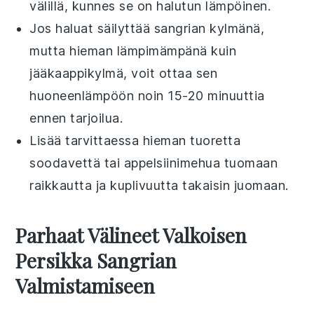
välillä, kunnes se on halutun lämpöinen.
Jos haluat säilyttää
sangria
n kylmänä,
mutta hieman lämpimämpänä kuin
jääkaappikylmä, voit ottaa sen
huoneenlämpöön noin 15-20 minuuttia
ennen tarjoilua.
Lisää tarvittaessa hieman tuoretta
soodavettä
tai
appelsiinimehua
tuomaan
raikkautta ja kuplivuutta takaisin juomaan.
Parhaat Välineet Valkoisen
Persikka Sangrian
Valmistamiseen