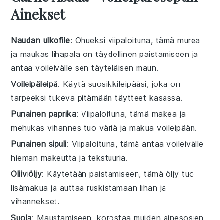
Ainekset
Naudan ulkofile
: Ohueksi viipaloituna, tämä murea
ja maukas lihapala on täydellinen paistamiseen ja
antaa voileivälle sen täyteläisen maun.
Voileipäleipä
: Käytä suosikkileipääsi, joka on
tarpeeksi tukeva pitämään täytteet kasassa.
Punainen paprika
: Viipaloituna, tämä makea ja
mehukas vihannes tuo väriä ja makua voileipään.
Punainen sipuli
: Viipaloituna, tämä antaa voileivälle
hieman makeutta ja tekstuuria.
Oliiviöljy
: Käytetään paistamiseen, tämä öljy tuo
lisämakua ja auttaa ruskistamaan lihan ja
vihannekset.
Suola
: Maustamiseen, korostaa muiden ainesosien