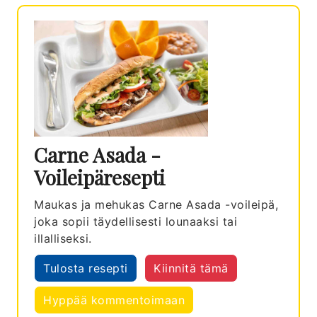
Carne Asada -
Voileipäresepti
Maukas ja mehukas Carne Asada -voileipä,
joka sopii täydellisesti lounaaksi tai
illalliseksi.
Tulosta resepti
Kiinnitä tämä
Hyppää kommentoimaan