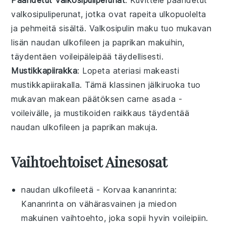
valkosipuliperunat
, jotka ovat rapeita ulkopuolelta
ja pehmeitä sisältä. Valkosipulin maku tuo mukavan
lisän
naudan ulkofileen
ja
paprikan
makuihin,
täydentäen
voileipäleipää
täydellisesti.
Mustikkapiirakka
: Lopeta ateriasi makeasti
mustikkapiirakalla
. Tämä klassinen
jälkiruoka
tuo
mukavan makean päätöksen
carne asada
-
voileivälle, ja
mustikoiden
raikkaus täydentää
naudan ulkofileen
ja
paprikan
makuja.
Vaihtoehtoiset Ainesosat
naudan ulkofileetä
- Korvaa
kananrinta
:
Kananrinta on vähärasvainen ja miedon
makuinen vaihtoehto, joka sopii hyvin voileipiin.