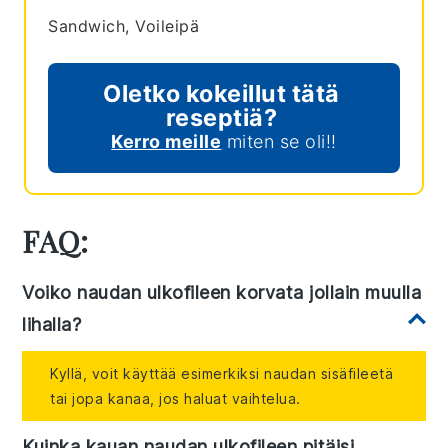
Sandwich, Voileipä
Oletko kokeillut tätä
reseptiä?
Kerro meille
miten se oli!!
FAQ:
Voiko naudan ulkofileen korvata jollain muulla
lihalla?
Kyllä, voit käyttää esimerkiksi naudan sisäfileetä
tai jopa kanaa, jos haluat vaihtelua.
Kuinka kauan naudan ulkofileen pitäisi