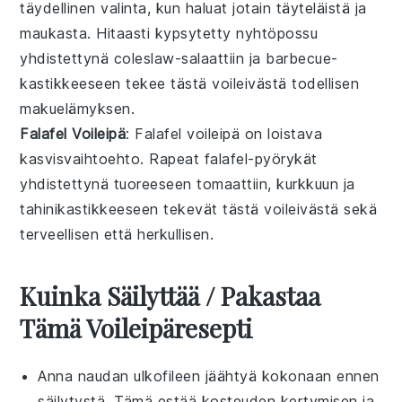
täydellinen valinta, kun haluat jotain täyteläistä ja
maukasta. Hitaasti kypsytetty
nyhtöpossu
yhdistettynä
coleslaw-salaattiin
ja
barbecue-
kastikkeeseen
tekee tästä voileivästä todellisen
makuelämyksen.
Falafel Voileipä
: Falafel voileipä on loistava
kasvisvaihtoehto. Rapeat
falafel-pyörykät
yhdistettynä tuoreeseen
tomaattiin
,
kurkkuun
ja
tahinikastikkeeseen
tekevät tästä voileivästä sekä
terveellisen että herkullisen.
Kuinka Säilyttää / Pakastaa
Tämä Voileipäresepti
Anna
naudan ulkofileen
jäähtyä kokonaan ennen
säilytystä. Tämä estää kosteuden kertymisen ja