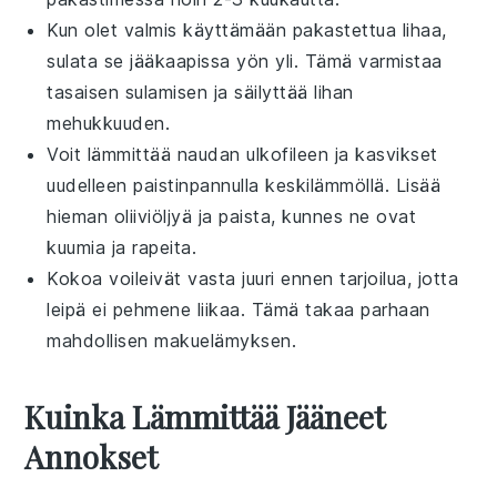
Kun olet valmis käyttämään
pakastettua lihaa
,
sulata se jääkaapissa yön yli. Tämä varmistaa
tasaisen sulamisen ja säilyttää
lihan
mehukkuuden.
Voit lämmittää
naudan ulkofileen
ja
kasvikset
uudelleen
paistinpannulla
keskilämmöllä. Lisää
hieman
oliiviöljyä
ja paista, kunnes ne ovat
kuumia ja rapeita.
Kokoa
voileivät
vasta juuri ennen tarjoilua, jotta
leipä
ei pehmene liikaa. Tämä takaa parhaan
mahdollisen
makuelämyksen
.
Kuinka Lämmittää Jääneet
Annokset