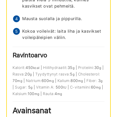
kasvikset ovat pehmeitä.
Mausta suolalla ja pippurilla.
Kokoa voileivät: laita liha ja kasvikset
voileipäleipien väliin.
Ravintoarvo
Kalorit:
450
|
Hiilihydraatit:
35
|
Proteiini:
30
|
kcal
g
g
Rasva:
20
|
Tyydyttynyt rasva:
5
|
Cholesterol:
g
g
70
|
Natrium:
600
|
Kalium:
800
|
Fiber:
3
mg
mg
mg
g
|
Sugar:
5
|
Vitamin A:
500
|
C-vitamiini:
60
|
g
IU
mg
Kalsium:
100
|
Rauta:
4
mg
mg
Avainsanat