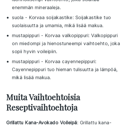
enemmän mineraaleja.
suola
- Korvaa
soijakastike
: Soijakastike tuo
suolaisuutta ja umamia, mikä lisää makua.
mustapippuri
- Korvaa
valkopippuri
: Valkopippuri
on miedompi ja hienostuneempi vaihtoehto, joka
sopii hyvin voileipiin.
mustapippuri
- Korvaa
cayennepippuri
:
Cayennepippuri tuo hieman tulisuutta ja lämpöä,
mikä lisää makua.
Muita Vaihtoehtoisia
Reseptivaihtoehtoja
Grillattu Kana-Avokado Voileipä
: Grillattu kana-