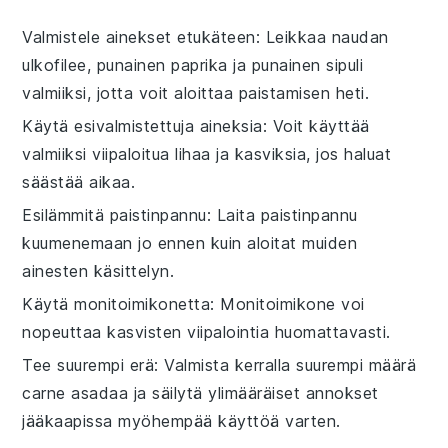
Valmistele ainekset etukäteen
: Leikkaa
naudan
ulkofilee
,
punainen paprika
ja
punainen sipuli
valmiiksi, jotta voit aloittaa paistamisen heti.
Käytä esivalmistettuja aineksia
: Voit käyttää
valmiiksi viipaloitua lihaa ja kasviksia, jos haluat
säästää aikaa.
Esilämmitä paistinpannu
: Laita
paistinpannu
kuumenemaan jo ennen kuin aloitat muiden
ainesten käsittelyn.
Käytä monitoimikonetta
: Monitoimikone voi
nopeuttaa
kasvisten
viipalointia huomattavasti.
Tee suurempi erä
: Valmista kerralla suurempi määrä
carne asadaa
ja säilytä ylimääräiset annokset
jääkaapissa myöhempää käyttöä varten.