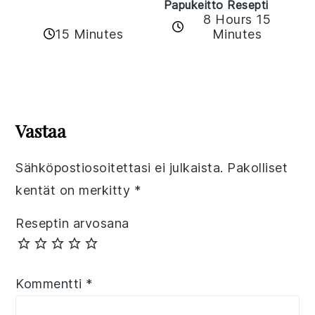
Papukeitto Resepti
8 Hours 15
15 Minutes
Minutes
Reader
Interactions
Vastaa
Sähköpostiosoitettasi ei julkaista.
Pakolliset
kentät on merkitty
*
Reseptin arvosana
Kommentti
*