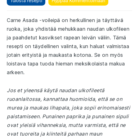
Tulosta resepti
Hyppää Kommentoimaan
Carne Asada -voileipä on herkullinen ja täyttävä
ruoka, joka yhdistää mehukkaan naudan ulkofileen
ja paahdetut kasvikset rapean leivän väliin. Tämä
resepti on täydellinen valinta, kun haluat valmistaa
jotain erityistä ja maukasta kotona. Se on myös
loistava tapa tuoda hieman meksikolaista makua
arkeen.
Jos et yleensä käytä naudan ulkofileetä
ruoanlaitossa, kannattaa huomioida, että se on
murea ja maukas lihapala, joka sopii erinomaisesti
paistamiseen. Punainen paprika ja punainen sipuli
ovat yleisiä vihanneksia, mutta varmista, että ne
ovat tuoreita ja kiinteitä parhaan maun