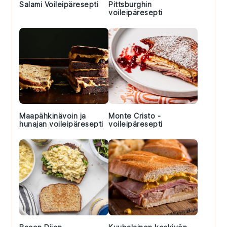
Salami Voileipäresepti
Pittsburghin
voileipäresepti
Maapähkinävoin ja
Monte Cristo -
hunajan voileipäresepti
voileipäresepti