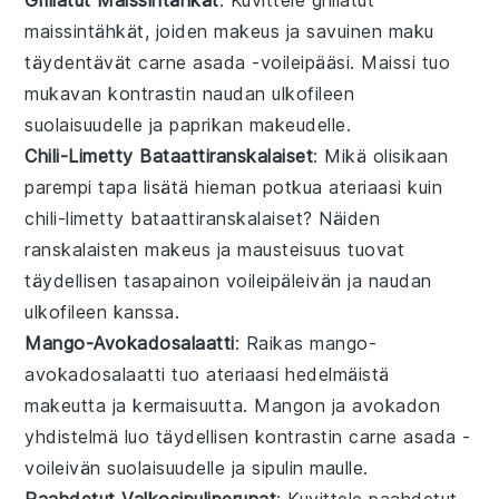
maissintähkät
, joiden makeus ja savuinen maku
täydentävät
carne asada
-voileipääsi. Maissi tuo
mukavan kontrastin
naudan ulkofileen
suolaisuudelle ja
paprikan
makeudelle.
Chili-Limetty Bataattiranskalaiset
: Mikä olisikaan
parempi tapa lisätä hieman potkua ateriaasi kuin
chili-limetty bataattiranskalaiset
? Näiden
ranskalaisten makeus ja mausteisuus tuovat
täydellisen tasapainon
voileipäleivän
ja
naudan
ulkofileen
kanssa.
Mango-Avokadosalaatti
: Raikas
mango-
avokadosalaatti
tuo ateriaasi hedelmäistä
makeutta ja kermaisuutta.
Mangon
ja
avokadon
yhdistelmä luo täydellisen kontrastin
carne asada
-
voileivän suolaisuudelle ja
sipulin
maulle.
Paahdetut Valkosipuliperunat
: Kuvittele
paahdetut