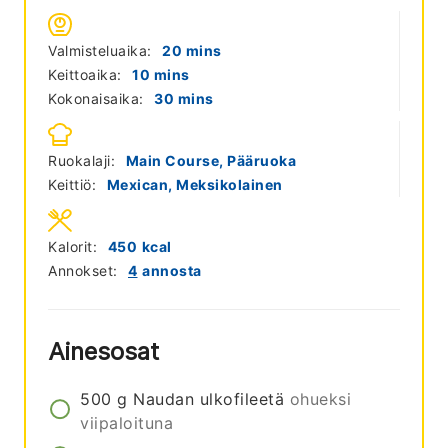
minutes
Valmisteluaika:
20
mins
minutes
Keittoaika:
10
mins
minutes
Kokonaisaika:
30
mins
Ruokalaji:
Main Course, Pääruoka
Keittiö:
Mexican, Meksikolainen
Kalorit:
450
kcal
Annokset:
4
annosta
Ainesosat
500
g
Naudan ulkofileetä
ohueksi
viipaloituna