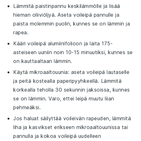
Lämmitä
paistinpannu
keskilämmölle ja lisää
hieman
oliiviöljyä
. Aseta
voileipä
pannulle ja
paista molemmin puolin, kunnes se on lämmin ja
rapea.
Kääri
voileipä
alumiinifolioon ja laita 175-
asteiseen uuniin noin 10-15 minuutiksi, kunnes se
on kauttaaltaan lämmin.
Käytä mikroaaltouunia: aseta
voileipä
lautaselle
ja peitä kostealla paperipyyhkeellä. Lämmitä
korkealla teholla 30 sekunnin jaksoissa, kunnes
se on lämmin. Varo, ettei leipä muutu liian
pehmeäksi.
Jos haluat säilyttää
voileivän
rapeuden, lämmitä
liha
ja
kasvikset
erikseen mikroaaltouunissa tai
pannulla ja kokoa
voileipä
uudelleen