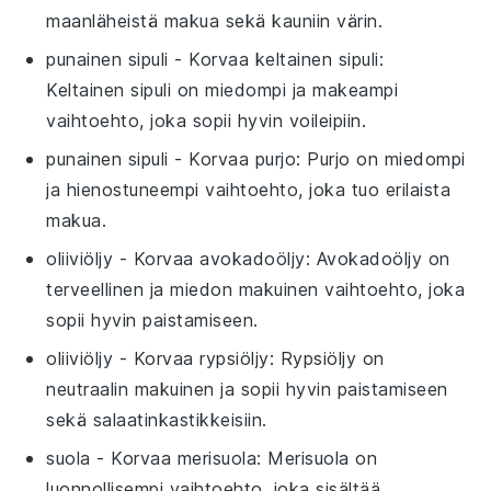
maanläheistä makua sekä kauniin värin.
punainen sipuli
- Korvaa
keltainen sipuli
:
Keltainen sipuli on miedompi ja makeampi
vaihtoehto, joka sopii hyvin voileipiin.
punainen sipuli
- Korvaa
purjo
: Purjo on miedompi
ja hienostuneempi vaihtoehto, joka tuo erilaista
makua.
oliiviöljy
- Korvaa
avokadoöljy
: Avokadoöljy on
terveellinen ja miedon makuinen vaihtoehto, joka
sopii hyvin paistamiseen.
oliiviöljy
- Korvaa
rypsiöljy
: Rypsiöljy on
neutraalin makuinen ja sopii hyvin paistamiseen
sekä salaatinkastikkeisiin.
suola
- Korvaa
merisuola
: Merisuola on
luonnollisempi vaihtoehto, joka sisältää