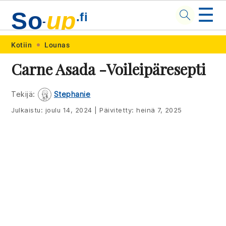
☰
So
up
.fi
-
Skip
Skip
Skip
Skip
Kotiin
Lounas
to
to
to
to
Carne Asada -voileipäresepti
primary
main
primary
footer
navigation
content
sidebar
Tekijä:
Stephanie
Julkaistu:
joulu 14, 2024
|
Päivitetty:
heinä 7, 2025