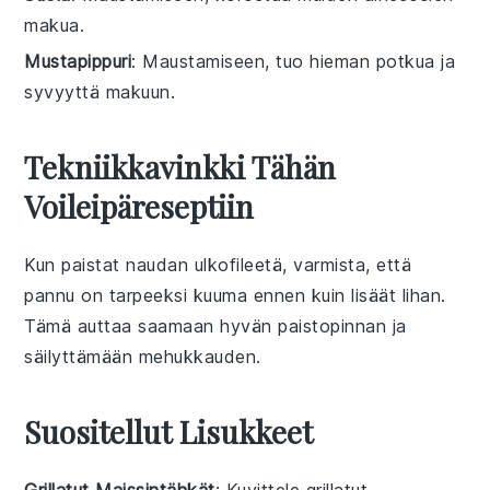
makua.
Mustapippuri
: Maustamiseen, tuo hieman potkua ja
syvyyttä makuun.
Tekniikkavinkki Tähän
Voileipäreseptiin
Kun paistat
naudan ulkofileetä
, varmista, että
pannu on tarpeeksi kuuma ennen kuin lisäät
lihan
.
Tämä auttaa saamaan hyvän
paistopinnan
ja
säilyttämään
mehukkauden
.
Suositellut Lisukkeet
Grillatut Maissintähkät
: Kuvittele
grillatut