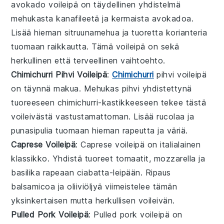
avokado voileipä on täydellinen yhdistelmä
mehukasta
kanafileetä
ja kermaista
avokadoa
.
Lisää hieman
sitruunamehua
ja
tuoretta korianteria
tuomaan raikkautta. Tämä voileipä on sekä
herkullinen että terveellinen vaihtoehto.
Chimichurri Pihvi Voileipä
:
Chimichurri
pihvi voileipä
on täynnä makua. Mehukas
pihvi
yhdistettynä
tuoreeseen
chimichurri-kastikkeeseen
tekee tästä
voileivästä vastustamattoman. Lisää
rucolaa
ja
punasipulia
tuomaan hieman rapeutta ja väriä.
Caprese Voileipä
: Caprese voileipä on italialainen
klassikko. Yhdistä tuoreet
tomaatit
,
mozzarella
ja
basilika
rapeaan
ciabatta-leipään
. Ripaus
balsamicoa
ja
oliiviöljyä
viimeistelee tämän
yksinkertaisen mutta herkullisen voileivän.
Pulled Pork Voileipä
: Pulled pork voileipä on