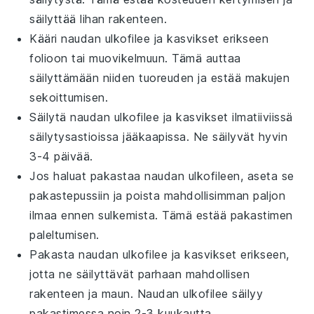
säilyttää
lihan
rakenteen.
Kääri
naudan ulkofilee
ja
kasvikset
erikseen
folioon
tai
muovikelmuun
. Tämä auttaa
säilyttämään niiden tuoreuden ja estää makujen
sekoittumisen.
Säilytä
naudan ulkofilee
ja
kasvikset
ilmatiiviissä
säilytysastioissa
jääkaapissa. Ne säilyvät hyvin
3-4 päivää.
Jos haluat pakastaa
naudan ulkofileen
, aseta se
pakastepussiin
ja poista mahdollisimman paljon
ilmaa ennen sulkemista. Tämä estää
pakastimen
paleltumisen
.
Pakasta
naudan ulkofilee
ja
kasvikset
erikseen,
jotta ne säilyttävät parhaan mahdollisen
rakenteen ja maun.
Naudan ulkofilee
säilyy
pakastimessa noin 2-3 kuukautta.