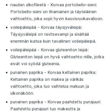
naudan ulkofileetä
- Korvaa
portobello-sieni
:
Portobello-sieni on lihamainen ja täyteläinen
vaihtoehto, joka sopii hyvin kasvisruokavalioon.
voileipäleipää
- Korvaa
täysjyväleipä
:
Täysjyväleipä on ravitsevampi ja sisältää
enemmän kuitua kuin tavallinen voileipäleipä.
voileipäleipää
- Korvaa
gluteeniton leipä
:
Gluteeniton leipä on hyvä vaihtoehto niille, jotka
eivät voi syödä gluteenia.
punainen paprika
- Korvaa
keltainen paprika
:
Keltainen paprika on makea ja värikäs
vaihtoehto, joka tuo vaihtelua makuun ja
ulkonäköön.
punainen paprika
- Korvaa
paahdettu punajuuri
:
Paahdettu punajuuri tuo makeutta ja