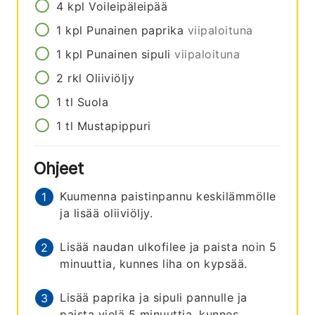
4
kpl
Voileipäleipää
1
kpl
Punainen paprika
viipaloituna
1
kpl
Punainen sipuli
viipaloituna
2
rkl
Oliiviöljy
1
tl
Suola
1
tl
Mustapippuri
Ohjeet
Kuumenna paistinpannu keskilämmölle
ja lisää oliiviöljy.
Lisää naudan ulkofilee ja paista noin 5
minuuttia, kunnes liha on kypsää.
Lisää paprika ja sipuli pannulle ja
paista vielä 5 minuuttia, kunnes