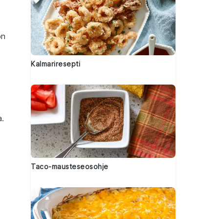
n
Kalmariresepti
a
.
Taco-mausteseosohje