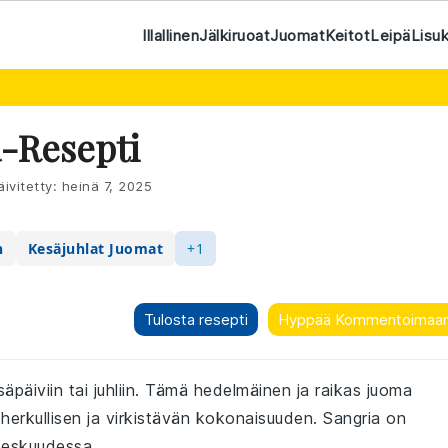
Illallinen
Jälkiruoat
Juomat
Keitot
Leipä
Lisu
a-Resepti
ivitetty:
heinä 7, 2025
n
Kesäjuhlat Juomat
+1
Tulosta resepti
Hyppää Kommentoimaa
äpäiviin tai juhliin. Tämä hedelmäinen ja raikas juoma
herkullisen ja virkistävän kokonaisuuden. Sangria on
 keskuudessa.