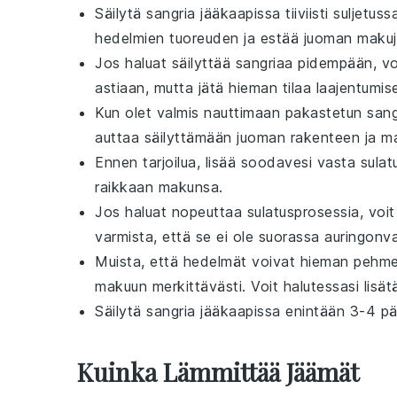
Säilytä
sangria
jääkaapissa tiiviisti suljetu
hedelmien
tuoreuden ja estää
juoman
makuje
Jos haluat säilyttää
sangriaa
pidempään, vo
astiaan, mutta jätä hieman tilaa laajentumise
Kun olet valmis nauttimaan pakastetun
sang
auttaa säilyttämään
juoman
rakenteen ja m
Ennen tarjoilua, lisää
soodavesi
vasta sulat
raikkaan makunsa.
Jos haluat nopeuttaa sulatusprosessia, voi
varmista, että se ei ole suorassa auringonv
Muista, että
hedelmät
voivat hieman pehme
makuun merkittävästi. Voit halutessasi lisät
Säilytä
sangria
jääkaapissa enintään 3-4 pä
Kuinka Lämmittää Jäämät