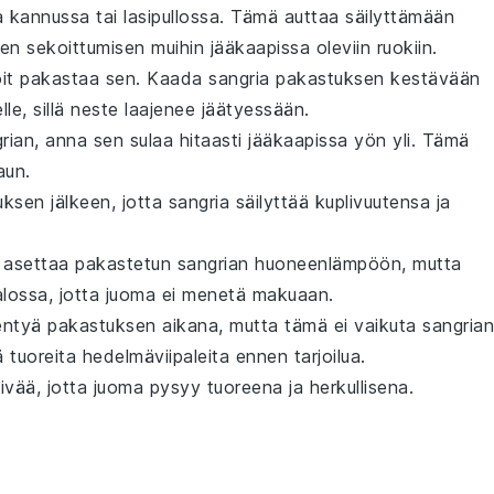
ssa kannussa tai lasipullossa. Tämä auttaa säilyttämään
n sekoittumisen muihin jääkaapissa oleviin ruokiin.
it pakastaa sen. Kaada
sangria
pakastuksen kestävään
lle, sillä neste laajenee jäätyessään.
rian
, anna sen sulaa hitaasti jääkaapissa yön yli. Tämä
aun.
uksen jälkeen, jotta
sangria
säilyttää kuplivuutensa ja
t asettaa pakastetun
sangrian
huoneenlämpöön, mutta
alossa, jotta
juoma
ei menetä makuaan.
ntyä pakastuksen aikana, mutta tämä ei vaikuta
sangrian
ä tuoreita
hedelmäviipaleita
ennen tarjoilua.
ivää, jotta
juoma
pysyy tuoreena ja herkullisena.