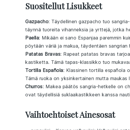
Suositellut Lisukkeet
Gazpacho
: Täydellinen
gazpacho
tuo
sangria
täynnä
tuoreita vihanneksia
ja
yrttejä
, jotka 
Paella
: Mikään ei sano Espanjaa paremmin ku
pöytään väriä ja makua, täydentäen
sangria
n 
Patatas Bravas
: Rapeat
patatas bravas
tarjoa
kastiketta
. Tämä
tapas
-klassikko tuo mukav
Tortilla Española
: Klassinen
tortilla española
o
Tämä
ruoka
on yksinkertainen mutta maukas 
Churros
: Makea päätös
sangria
-hetkelle on
ch
ovat täydellisiä
suklaakastikkeen
kanssa nautit
Vaihtoehtoiset Ainesosat