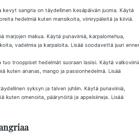
ja kevyt
sangria
on täydellinen kesäpäivän juoma. Käytä
oreita
hedelmiä
kuten
mansikoita
,
viinirypäleitä
ja
kiiviä
.
nä
marjojen
makua. Käytä
punaviiniä
,
karpalomehua
,
koita
,
vadelmia
ja
karpaloita
. Lisää
soodavettä
juuri enne
a
tuo
trooppiset hedelmät
suoraan lasiisi. Käytä
valkoviini
iä
kuten
ananas
,
mango
ja
passionhedelmä
. Lisää
äydellinen syksyn ja talven juhliin. Käytä
punaviiniä
,
iä
kuten
omenoita
,
päärynöitä
ja
appelsiineja
. Lisää
Sangriaa