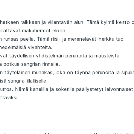
-hetkeen raikkaan ja viilentävän alun. Tämä kylmä
keitto
o
herättävät makuhermot eloon.
in runsas
paella
. Tämä
riisi
- ja
merenelävät
-herkku tuo
hedelmäisiä vivahteita.
vat täydellisen yhdistelmän
perunoita
ja mausteista
aa potkua
sangria
n rinnalle.
n täyteläinen
munakas
, joka on täynnä
perunoita
ja
sipuli
lisä
sangria
-illalliselle.
urros
. Nämä
kanelilla
ja
sokerilla
päällystetyt
leivonnaiset
taviksi.