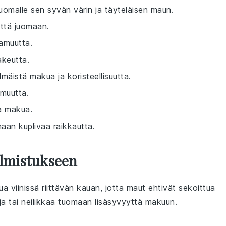
uomalle sen syvän värin ja täyteläisen maun.
yttä juomaan.
amuutta.
akeutta.
lmäistä makua ja koristeellisuutta.
amuutta.
ta makua.
omaan kuplivaa raikkautta.
almistukseen
ua
viinissä
riittävän kauan, jotta maut ehtivät sekoittua
ja
tai
neilikkaa
tuomaan lisäsyvyyttä makuun.