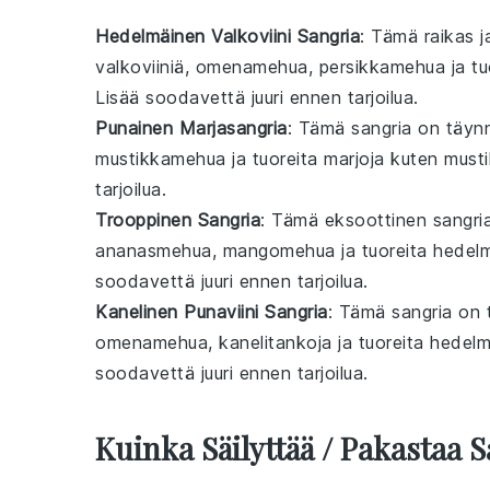
Hedelmäinen Valkoviini Sangria
: Tämä raikas 
valkoviiniä
,
omenamehua
,
persikkamehua
ja tu
Lisää
soodavettä
juuri ennen tarjoilua.
Punainen Marjasangria
: Tämä
sangria
on täyn
mustikkamehua
ja tuoreita
marjoja
kuten
musti
tarjoilua.
Trooppinen Sangria
: Tämä eksoottinen
sangri
ananasmehua
,
mangomehua
ja tuoreita
hedelm
soodavettä
juuri ennen tarjoilua.
Kanelinen Punaviini Sangria
: Tämä
sangria
on t
omenamehua
,
kanelitankoja
ja tuoreita
hedelm
soodavettä
juuri ennen tarjoilua.
Kuinka Säilyttää / Pakastaa 