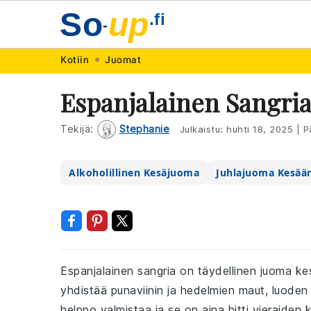
So
up
.fi
-
Skip
Skip
Skip
Skip
Kotiin
Juomat
to
to
to
to
Espanjalainen Sangri
primary
main
primary
footer
navigation
content
sidebar
Tekijä:
Stephanie
Julkaistu:
huhti 18, 2025
|
Pä
Alkoholillinen Kesäjuoma
Juhlajuoma Kesää
Espanjalainen sangria on täydellinen juoma kes
yhdistää punaviinin ja hedelmien maut, luoden 
helppo valmistaa ja se on aina hitti vieraiden