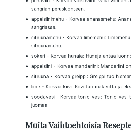
punaviini
- Korvaa
valkoviini
: Valkoviini an
sangrian perusluonteen.
appelsiinimehu
- Korvaa
ananasmehu
: Anan
sangriassa.
sitruunamehu
- Korvaa
limemehu
: Limemehu 
sitruunamehu.
sokeri
- Korvaa
hunaja
: Hunaja antaa luonno
appelsiini
- Korvaa
mandariini
: Mandariini 
sitruuna
- Korvaa
greippi
: Greippi tuo hiem
lime
- Korvaa
kiivi
: Kiivi tuo makeutta ja ek
soodavesi
- Korvaa
tonic-vesi
: Tonic-vesi 
juomaa.
Muita Vaihtoehtoisia Resepte