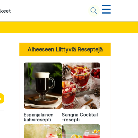
☰
kkeet
Primary
Sidebar
Aiheeseen Liittyviä Reseptejä
n
Espanjalainen
Sangria Cocktail
kahviresepti
-resepti