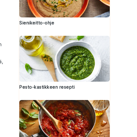
Sienikeitto-ohje
n
ä
,
Pesto-kastikkeen resepti