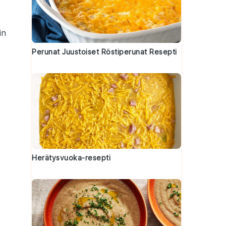
in
Perunat Juustoiset Röstiperunat Resepti
Herätysvuoka-resepti