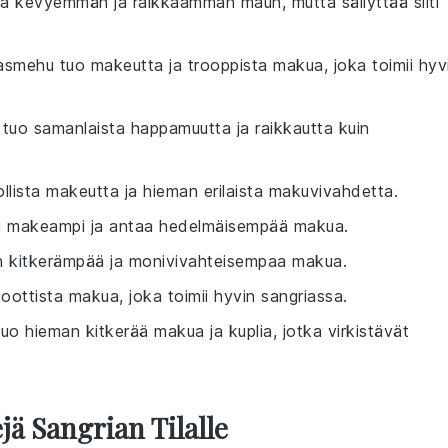
taa kevyemmän ja raikkaamman maun, mutta säilyttää silti
asmehu tuo makeutta ja trooppista makua, joka toimii hyv
tuo samanlaista happamuutta ja raikkautta kuin
llista makeutta ja hieman erilaista makuvivahdetta.
on makeampi ja antaa hedelmäisempää makua.
an kitkerämpää ja monivivahteisempaa makua.
soottista makua, joka toimii hyvin sangriassa.
tuo hieman kitkerää makua ja kuplia, jotka virkistävät
jä Sangrian Tilalle