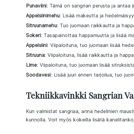
Punaviini
: Tämä on sangrian perusta ja antaa j
Appelsiinimehu
: Lisää makeutta ja hedelmäisy
Sitruunamehu
: Tuo juomaan raikkautta ja happ
Sokeri
: Tasapainottaa happamuutta ja lisää m
Appelsiini
: Viipaloituna, tuo juomaan lisää hede
Sitruuna
: Viipaloituna, lisää raikkautta ja happ
Lime
: Viipaloituna, tuo juomaan lisää sitruksis
Soodavesi
: Lisää juuri ennen tarjoilua, tuo ju
Tekniikkavinkki Sangrian V
Kun valmistat
sangriaa
, anna
hedelmien
maust
kunnolla. Voit myös kokeilla lisätä
kanelitanko