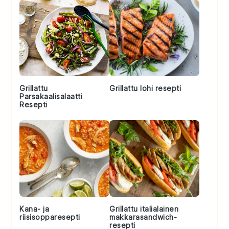
Grillattu
Grillattu lohi resepti
Parsakaalisalaatti
Resepti
Kana- ja
Grillattu italialainen
riisisopparesepti
makkarasandwich-
resepti