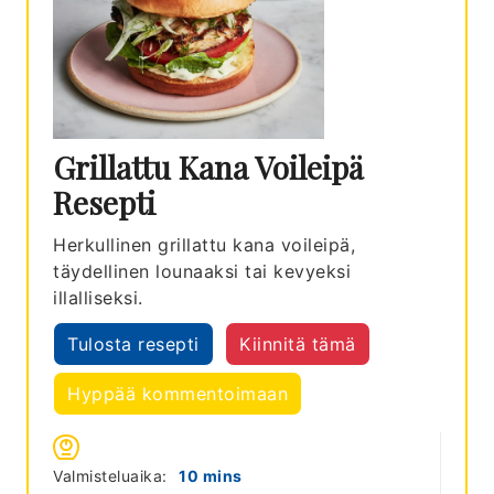
Grillattu Kana Voileipä
Resepti
Herkullinen grillattu kana voileipä,
täydellinen lounaaksi tai kevyeksi
illalliseksi.
Tulosta resepti
Kiinnitä tämä
Hyppää kommentoimaan
minutes
Valmisteluaika:
10
mins