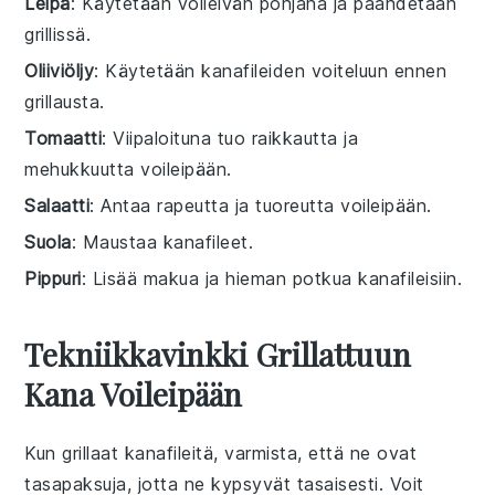
Leipä
: Käytetään voileivän pohjana ja paahdetaan
grillissä.
Oliiviöljy
: Käytetään kanafileiden voiteluun ennen
grillausta.
Tomaatti
: Viipaloituna tuo raikkautta ja
mehukkuutta voileipään.
Salaatti
: Antaa rapeutta ja tuoreutta voileipään.
Suola
: Maustaa kanafileet.
Pippuri
: Lisää makua ja hieman potkua kanafileisiin.
Tekniikkavinkki Grillattuun
Kana Voileipään
Kun grillaat
kanafileitä
, varmista, että ne ovat
tasapaksuja, jotta ne kypsyvät tasaisesti. Voit