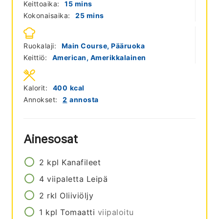
minutes
Keittoaika:
15
mins
minutes
Kokonaisaika:
25
mins
Ruokalaji:
Main Course, Pääruoka
Keittiö:
American, Amerikkalainen
Kalorit:
400
kcal
Annokset:
2
annosta
Ainesosat
2
kpl
Kanafileet
4
viipaletta
Leipä
2
rkl
Oliiviöljy
1
kpl
Tomaatti
viipaloitu