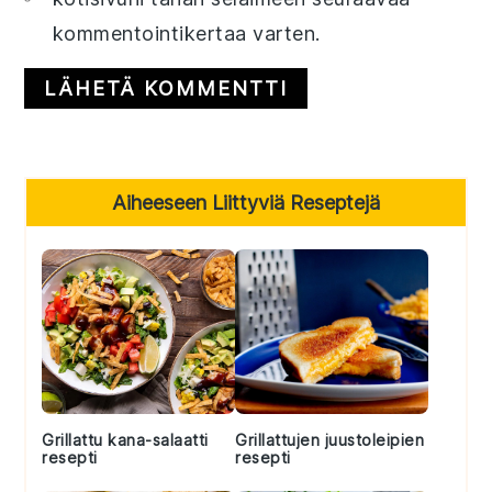
kommentointikertaa varten.
Primary
Aiheeseen Liittyviä Reseptejä
Sidebar
Grillattu kana-salaatti
Grillattujen juustoleipien
resepti
resepti