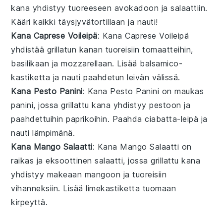
kana
yhdistyy
tuoreeseen avokadoon
ja
salaattiin
.
Kääri kaikki
täysjyvätortillaan
ja nauti!
Kana Caprese Voileipä
: Kana Caprese Voileipä
yhdistää
grillatun kanan
tuoreisiin tomaatteihin
,
basilikaan
ja
mozzarellaan
. Lisää
balsamico
-
kastiketta ja nauti
paahdetun leivän
välissä.
Kana Pesto Panini
: Kana Pesto Panini on maukas
panini
, jossa
grillattu kana
yhdistyy
pestoon
ja
paahdettuihin paprikoihin
. Paahda
ciabatta-leipä
ja
nauti lämpimänä.
Kana Mango Salaatti
: Kana Mango Salaatti on
raikas ja eksoottinen
salaatti
, jossa
grillattu kana
yhdistyy
makeaan mangoon
ja
tuoreisiin
vihanneksiin
. Lisää
limekastiketta
tuomaan
kirpeyttä.