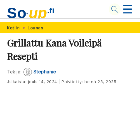
☰
So
up
.fi
-
Skip
Skip
Skip
Skip
Kotiin
Lounas
to
to
to
to
Grillattu Kana Voileipä
primary
main
primary
footer
Resepti
navigation
content
sidebar
Tekijä:
Stephanie
Julkaistu:
joulu 14, 2024
|
Päivitetty:
heinä 23, 2025