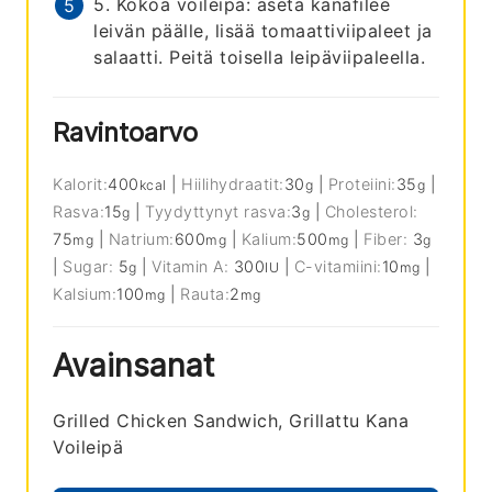
5. Kokoa voileipä: aseta kanafilee
leivän päälle, lisää tomaattiviipaleet ja
salaatti. Peitä toisella leipäviipaleella.
Ravintoarvo
Kalorit:
400
|
Hiilihydraatit:
30
|
Proteiini:
35
|
kcal
g
g
Rasva:
15
|
Tyydyttynyt rasva:
3
|
Cholesterol:
g
g
75
|
Natrium:
600
|
Kalium:
500
|
Fiber:
3
mg
mg
mg
g
|
Sugar:
5
|
Vitamin A:
300
|
C-vitamiini:
10
|
g
IU
mg
Kalsium:
100
|
Rauta:
2
mg
mg
Avainsanat
Grilled Chicken Sandwich, Grillattu Kana
Voileipä