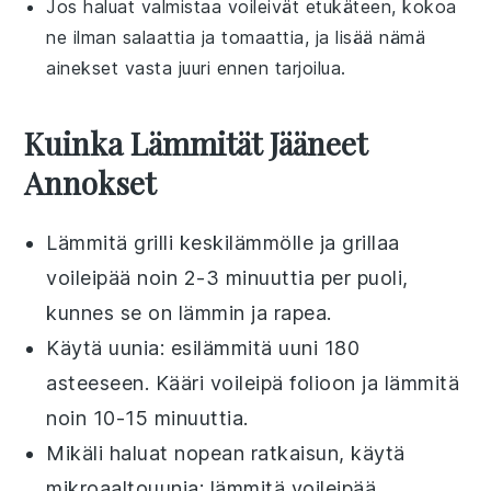
Jos haluat valmistaa voileivät etukäteen, kokoa
ne ilman
salaattia
ja
tomaattia
, ja lisää nämä
ainekset vasta juuri ennen tarjoilua.
Kuinka Lämmität Jääneet
Annokset
Lämmitä
grilli
keskilämmölle ja grillaa
voileipää noin 2-3 minuuttia per puoli,
kunnes se on lämmin ja rapea.
Käytä
uuni
a: esilämmitä uuni 180
asteeseen. Kääri voileipä
folioon
ja lämmitä
noin 10-15 minuuttia.
Mikäli haluat nopean ratkaisun, käytä
mikroaaltouuni
a: lämmitä voileipää