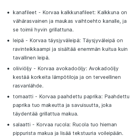
kanafileet
- Korvaa
kalkkunafileet
: Kalkkuna on
vähärasvainen ja maukas vaihtoehto kanalle, ja
se toimii hyvin grillattuna.
leipä
- Korvaa
täysjyväleipä
: Täysjyväleipä on
ravinteikkaampi ja sisältää enemmän kuitua kuin
tavallinen leipä.
oliiviöljy
- Korvaa
avokadoöljy
: Avokadoöljy
kestää korkeita lämpötiloja ja on terveellinen
rasvanlähde.
tomaatti
- Korvaa
paahdettu paprika
: Paahdettu
paprika tuo makeutta ja savuisuutta, joka
täydentää grillattua makua.
salaatti
- Korvaa
rucola
: Rucola tuo hieman
pippurista makua ja lisää tekstuuria voileipään.