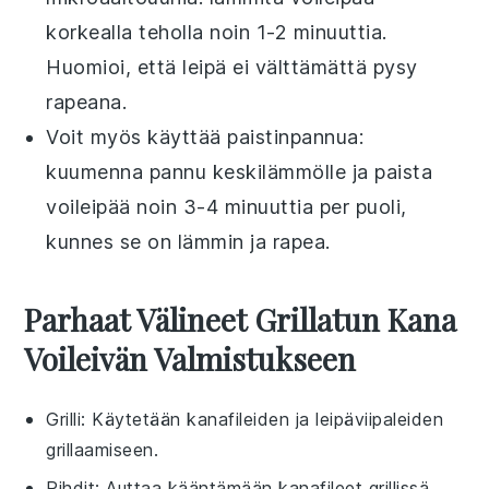
korkealla teholla noin 1-2 minuuttia.
Huomioi, että leipä ei välttämättä pysy
rapeana.
Voit myös käyttää
paistinpannu
a:
kuumenna pannu keskilämmölle ja paista
voileipää noin 3-4 minuuttia per puoli,
kunnes se on lämmin ja rapea.
Parhaat Välineet Grillatun Kana
Voileivän Valmistukseen
Grilli
: Käytetään kanafileiden ja leipäviipaleiden
grillaamiseen.
Pihdit
: Auttaa kääntämään kanafileet grillissä.