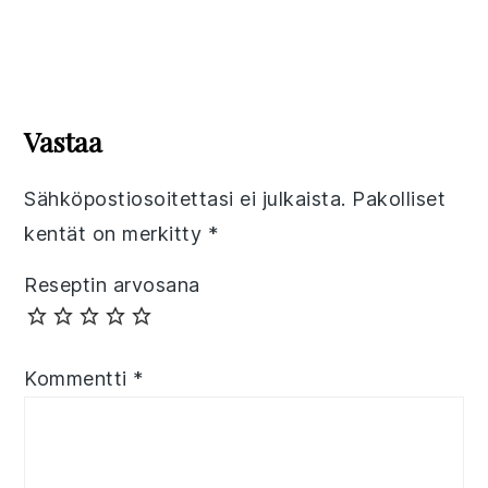
Reader
Interactions
Vastaa
Sähköpostiosoitettasi ei julkaista.
Pakolliset
kentät on merkitty
*
Reseptin arvosana
Kommentti
*