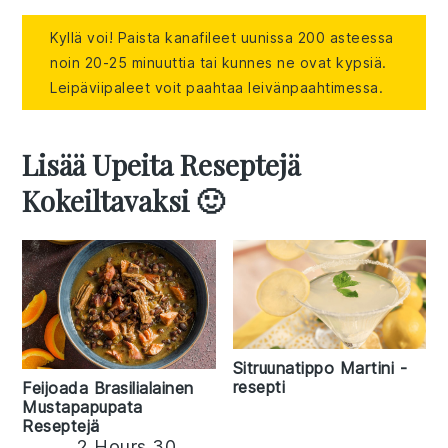
Kyllä voi! Paista kanafileet uunissa 200 asteessa
noin 20-25 minuuttia tai kunnes ne ovat kypsiä.
Leipäviipaleet voit paahtaa leivänpaahtimessa.
Lisää Upeita Reseptejä
Kokeiltavaksi 🙂
Sitruunatippo Martini -
resepti
Feijoada Brasilialainen
Mustapapupata
Reseptejä
2 Hours 30