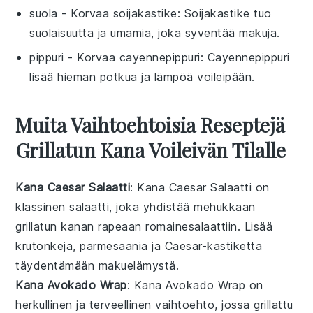
suola
- Korvaa
soijakastike
: Soijakastike tuo
suolaisuutta ja umamia, joka syventää makuja.
pippuri
- Korvaa
cayennepippuri
: Cayennepippuri
lisää hieman potkua ja lämpöä voileipään.
Muita Vaihtoehtoisia Reseptejä
Grillatun Kana Voileivän Tilalle
Kana Caesar Salaatti
: Kana Caesar Salaatti on
klassinen
salaatti
, joka yhdistää mehukkaan
grillatun kanan
rapeaan
romainesalaattiin
. Lisää
krutonkeja
,
parmesaania
ja
Caesar-kastiketta
täydentämään makuelämystä.
Kana Avokado Wrap
: Kana Avokado Wrap on
herkullinen ja terveellinen vaihtoehto, jossa
grillattu