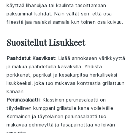
käyttää lihanuijaa tai kaulinta tasoittamaan
paksummat kohdat. Näin vältät sen, että osa
fileestä jää raa'aksi samalla kun toinen osa kuivuu.
Suositellut Lisukkeet
Paahdetut Kasvikset
: Lisää annokseen värikkyyttä
ja makua
paahdetuilla kasviksilla
. Yhdistä
porkkanat
,
paprikat
ja
kesäkurpitsa
herkulliseksi
lisukkeeksi, joka tuo mukavaa kontrastia
grillattuun
kanaan
.
Perunasalaatti
: Klassinen
perunasalaatti
on
täydellinen kumppani
grillatulle kana voileivälle
.
Kermainen ja täyteläinen
perunasalaatti
tuo
mukavaa pehmeyttä ja tasapainottaa
voileivän