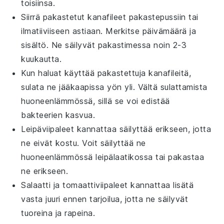
toisiinsa.
Siirrä pakastetut
kanafileet
pakastepussiin tai
ilmatiiviiseen astiaan. Merkitse päivämäärä ja
sisältö. Ne säilyvät pakastimessa noin 2-3
kuukautta.
Kun haluat käyttää pakastettuja
kanafileitä
,
sulata ne jääkaapissa yön yli. Vältä sulattamista
huoneenlämmössä, sillä se voi edistää
bakteerien kasvua.
Leipäviipaleet
kannattaa säilyttää erikseen, jotta
ne eivät kostu. Voit säilyttää ne
huoneenlämmössä leipälaatikossa tai pakastaa
ne erikseen.
Salaatti
ja
tomaattiviipaleet
kannattaa lisätä
vasta juuri ennen tarjoilua, jotta ne säilyvät
tuoreina ja rapeina.