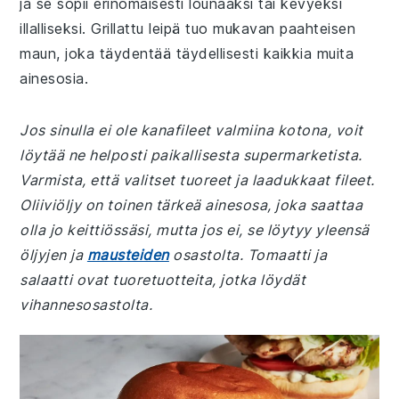
ja se sopii erinomaisesti lounaaksi tai kevyeksi
illalliseksi. Grillattu leipä tuo mukavan paahteisen
maun, joka täydentää täydellisesti kaikkia muita
ainesosia.
Jos sinulla ei ole kanafileet valmiina kotona, voit
löytää ne helposti paikallisesta supermarketista.
Varmista, että valitset tuoreet ja laadukkaat fileet.
Oliiviöljy on toinen tärkeä ainesosa, joka saattaa
olla jo keittiössäsi, mutta jos ei, se löytyy yleensä
öljyjen ja
mausteiden
osastolta. Tomaatti ja
salaatti ovat tuoretuotteita, jotka löydät
vihannesosastolta.