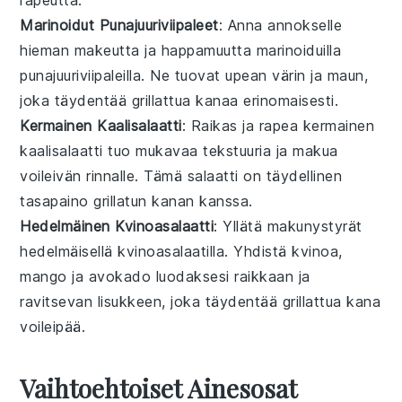
rapeutta.
Marinoidut Punajuuriviipaleet
: Anna annokselle
hieman makeutta ja happamuutta
marinoiduilla
punajuuriviipaleilla
. Ne tuovat upean värin ja maun,
joka täydentää
grillattua kanaa
erinomaisesti.
Kermainen Kaalisalaatti
: Raikas ja rapea
kermainen
kaalisalaatti
tuo mukavaa tekstuuria ja makua
voileivän
rinnalle. Tämä
salaatti
on täydellinen
tasapaino
grillatun kanan
kanssa.
Hedelmäinen Kvinoasalaatti
: Yllätä makunystyrät
hedelmäisellä kvinoasalaatilla
. Yhdistä
kvinoa
,
mango
ja
avokado
luodaksesi raikkaan ja
ravitsevan lisukkeen, joka täydentää
grillattua kana
voileipää
.
Vaihtoehtoiset Ainesosat