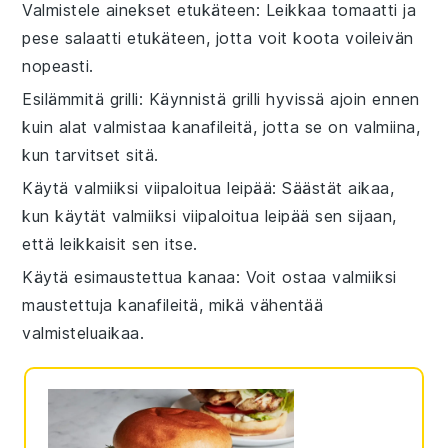
Valmistele ainekset etukäteen
: Leikkaa
tomaatti
ja
pese
salaatti
etukäteen, jotta voit koota
voileivän
nopeasti.
Esilämmitä grilli
: Käynnistä grilli hyvissä ajoin ennen
kuin alat valmistaa
kanafileitä
, jotta se on valmiina,
kun tarvitset sitä.
Käytä valmiiksi viipaloitua leipää
: Säästät aikaa,
kun käytät valmiiksi viipaloitua
leipää
sen sijaan,
että leikkaisit sen itse.
Käytä esimaustettua kanaa
: Voit ostaa valmiiksi
maustettuja
kanafileitä
, mikä vähentää
valmisteluaikaa.