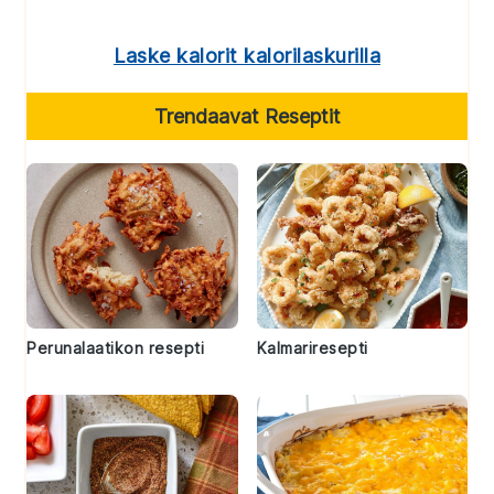
Laske kalorit kalorilaskurilla
Trendaavat Reseptit
Perunalaatikon resepti
Kalmariresepti