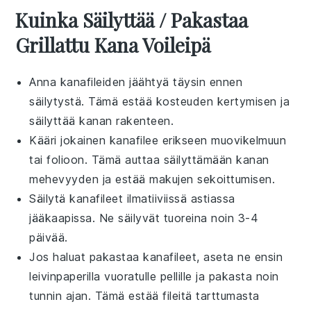
Kuinka Säilyttää / Pakastaa
Grillattu Kana Voileipä
Anna
kanafileiden
jäähtyä täysin ennen
säilytystä. Tämä estää kosteuden kertymisen ja
säilyttää
kanan
rakenteen.
Kääri jokainen
kanafilee
erikseen
muovikelmuun
tai
folioon
. Tämä auttaa säilyttämään
kanan
mehevyyden ja estää makujen sekoittumisen.
Säilytä
kanafileet
ilmatiiviissä astiassa
jääkaapissa. Ne säilyvät tuoreina noin 3-4
päivää.
Jos haluat pakastaa
kanafileet
, aseta ne ensin
leivinpaperilla vuoratulle pellille ja pakasta noin
tunnin ajan. Tämä estää fileitä tarttumasta