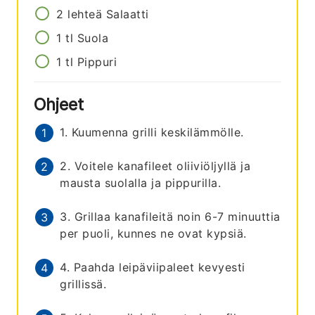
2
lehteä
Salaatti
1
tl
Suola
1
tl
Pippuri
Ohjeet
1. Kuumenna grilli keskilämmölle.
2. Voitele kanafileet oliiviöljyllä ja
mausta suolalla ja pippurilla.
3. Grillaa kanafileitä noin 6-7 minuuttia
per puoli, kunnes ne ovat kypsiä.
4. Paahda leipäviipaleet kevyesti
grillissä.