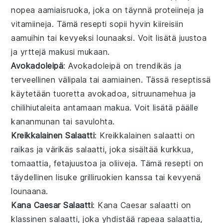
nopea
aamiaisruoka
, joka on täynnä
proteiineja
ja
vitamiineja
. Tämä
resepti
sopii hyvin kiireisiin
aamuihin tai kevyeksi lounaaksi. Voit lisätä
juustoa
ja
yrttejä
makusi mukaan.
Avokadoleipä
: Avokadoleipä on trendikäs ja
terveellinen
välipala
tai
aamiainen
. Tässä
reseptissä
käytetään tuoretta
avokadoa
,
sitruunamehua
ja
chilihiutaleita
antamaan makua. Voit lisätä päälle
kananmunan
tai
savulohta
.
Kreikkalainen Salaatti
: Kreikkalainen salaatti on
raikas ja värikäs
salaatti
, joka sisältää
kurkkua
,
tomaattia
,
fetajuustoa
ja
oliiveja
. Tämä
resepti
on
täydellinen lisuke
grilliruokien
kanssa tai kevyenä
lounaana
.
Kana Caesar Salaatti
: Kana Caesar salaatti on
klassinen
salaatti
, joka yhdistää
rapeaa salaattia
,