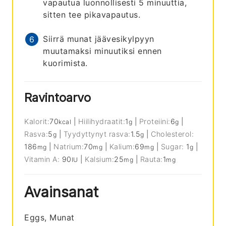
vapautua luonnollisesti 5 minuuttia,
sitten tee pikavapautus.
Siirrä munat jäävesikylpyyn
muutamaksi minuutiksi ennen
kuorimista.
Ravintoarvo
Kalorit:
70
|
Hiilihydraatit:
1
|
Proteiini:
6
|
kcal
g
g
Rasva:
5
|
Tyydyttynyt rasva:
1.5
|
Cholesterol:
g
g
186
|
Natrium:
70
|
Kalium:
69
|
Sugar:
1
|
mg
mg
mg
g
Vitamin A:
90
|
Kalsium:
25
|
Rauta:
1
IU
mg
mg
Avainsanat
Eggs, Munat