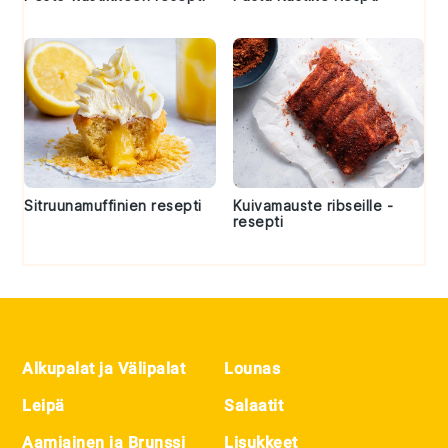
Sitruunamuffinien resepti
Kuivamauste ribseille -
resepti
Footer
Alkupalat ja Välipalat
Lounas
Leipä
Salaatit
Aamiainen ja Brunssi
Lisukkeet