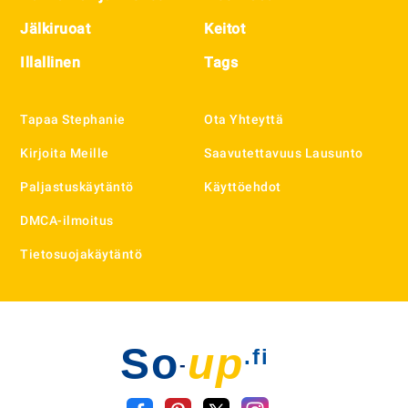
Jälkiruoat
Keitot
Illallinen
Tags
Tapaa Stephanie
Ota Yhteyttä
Kirjoita Meille
Saavutettavuus Lausunto
Paljastuskäytäntö
Käyttöehdot
DMCA-ilmoitus
Tietosuojakäytäntö
So
up
.fi
-