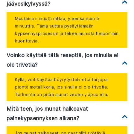
jäävesikylvyssä?
Muutama minuutti riittää, yleensä noin 5
minuuttia. Tämä auttaa pysäyttämään
kypsennysprosessin ja tekee munista helpommin
kuorittavia.
Voinko käyttää tätä reseptiä, jos minulla ei
ole trivetia?
Kyllä, voit käyttää höyrytystelinettä tai jopa
pientä metallikoria, jos sinulla ei ole trivetia.
Tärkeintä on pitää munat veden yläpuolella.
Mitä teen, jos munat halkeavat
painekypsennyksen aikana?
Jos munat halkeavat, ne ovat silti syötäviä,