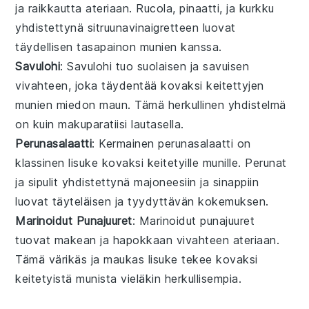
ja
raikkautta
ateriaan.
Rucola
,
pinaatti
, ja
kurkku
yhdistettynä
sitruunavinaigretteen
luovat
täydellisen
tasapainon
munien
kanssa.
Savulohi
: Savulohi tuo
suolaisen
ja
savuisen
vivahteen, joka täydentää
kovaksi keitettyjen
munien
miedon maun
. Tämä
herkullinen
yhdistelmä
on kuin
makuparatiisi
lautasella.
Perunasalaatti
: Kermainen
perunasalaatti
on
klassinen
lisuke
kovaksi keitetyille munille
.
Perunat
ja
sipulit
yhdistettynä
majoneesiin
ja
sinappiin
luovat
täyteläisen
ja
tyydyttävän
kokemuksen
.
Marinoidut Punajuuret
: Marinoidut
punajuuret
tuovat
makean
ja
hapokkaan
vivahteen
ateriaan.
Tämä
värikäs
ja
maukas
lisuke
tekee
kovaksi
keitetyistä munista
vieläkin
herkullisempia
.