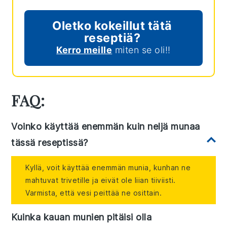
Oletko kokeillut tätä
reseptiä?
Kerro meille
miten se oli!!
FAQ:
Voinko käyttää enemmän kuin neljä munaa
tässä reseptissä?
Kyllä, voit käyttää enemmän munia, kunhan ne
mahtuvat trivetille ja eivät ole liian tiiviisti.
Varmista, että vesi peittää ne osittain.
Kuinka kauan munien pitäisi olla