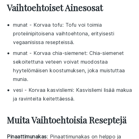
Vaihtoehtoiset Ainesosat
munat
- Korvaa
tofu
: Tofu voi toimia
proteiinipitoisena vaihtoehtona, erityisesti
vegaanisissa resepteissä.
munat
- Korvaa
chia-siemenet
: Chia-siemenet
sekoitettuna veteen voivat muodostaa
hyytelömäisen koostumuksen, joka muistuttaa
munia.
vesi
- Korvaa
kasvisliemi
: Kasvisliemi lisää makua
ja ravinteita keitettäessä.
Muita Vaihtoehtoisia Reseptejä
Pinaattimunakas
: Pinaattimunakas on helppo ja