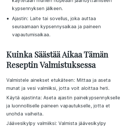
käytetään munien nopeaan jäähdyttämiseen
kypsennyksen jälkeen.
Ajastin
: Laite tai sovellus, joka auttaa
seuraamaan kypsennysaikaa ja paineen
vapautumisaikaa.
Kuinka Säästää Aikaa Tämän
Reseptin Valmistuksessa
Valmistele ainekset etukäteen
: Mittaa ja aseta
munat
ja
vesi
valmiiksi, jotta voit aloittaa heti.
Käytä ajastinta
: Aseta ajastin
painekypsennykselle
ja
luonnolliselle paineen vapautukselle
, jotta et
unohda vaiheita.
Jäävesikylpy valmiiksi
: Valmista
jäävesikylpy