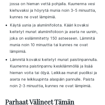
jossa on hieman vettä pohjalla. Kuumenna vesi
kiehuvaksi ja höyrytä munia noin 3-5 minuuttia,
kunnes ne ovat lämpimiä.
Käytä
uunia
ja
alumiinifoliota
. Kääri
kovaksi
keitetyt munat
alumiinifolioon ja aseta ne uuniin,
joka on esilämmitetty 150 asteeseen. Lämmitä
munia noin 10 minuuttia tai kunnes ne ovat
lämpimiä.
Lämmitä
kovaksi keitetyt munat
paistinpannulla
.
Kuumenna paistinpannu keskilämmöllä ja lisää
hieman
voita
tai
öljyä
. Leikkaa munat puoliksi ja
aseta ne leikkuupinta alaspäin pannulle. Paista
noin 2-3 minuuttia, kunnes ne ovat lämpimiä.
Parhaat Välineet Tämän