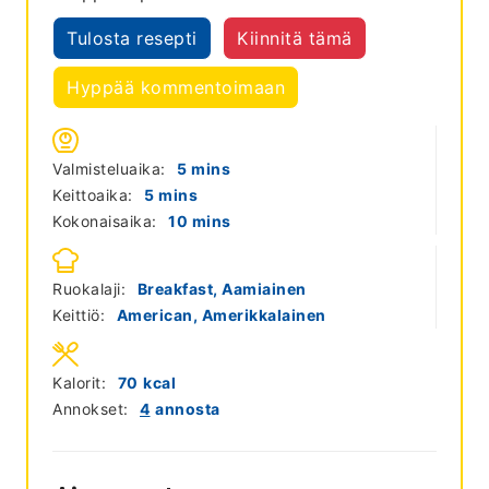
Tulosta resepti
Kiinnitä tämä
Hyppää kommentoimaan
minutes
Valmisteluaika:
5
mins
minutes
Keittoaika:
5
mins
minutes
Kokonaisaika:
10
mins
Ruokalaji:
Breakfast, Aamiainen
Keittiö:
American, Amerikkalainen
Kalorit:
70
kcal
Annokset:
4
annosta