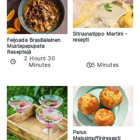
Sitruunatippo Martini -
resepti
Feijoada Brasilialainen
Mustapapupata
Reseptejä
2 Hours 30
Minutes
5 Minutes
Perus
Maissimuffiniresepti