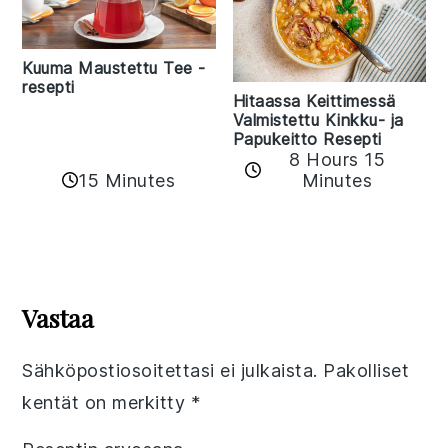
Kuuma Maustettu Tee -
resepti
Hitaassa Keittimessä
Valmistettu Kinkku- ja
Papukeitto Resepti
8 Hours 15
15 Minutes
Minutes
Reader
Interactions
Vastaa
Sähköpostiosoitettasi ei julkaista.
Pakolliset
kentät on merkitty
*