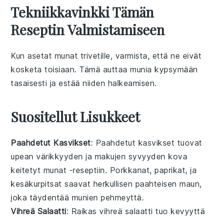
Tekniikkavinkki Tämän
Reseptin Valmistamiseen
Kun asetat
munat
trivetille
, varmista, että ne eivät
kosketa toisiaan. Tämä auttaa
munia
kypsymään
tasaisesti ja estää niiden halkeamisen.
Suositellut Lisukkeet
Paahdetut Kasvikset
: Paahdetut
kasvikset
tuovat
upean
värikkyyden
ja
makujen
syvyyden
kova
keitetyt munat
-reseptiin.
Porkkanat
,
paprikat
, ja
kesäkurpitsat
saavat herkullisen
paahteisen
maun,
joka täydentää
munien
pehmeyttä.
Vihreä Salaatti
: Raikas
vihreä salaatti
tuo
kevyyttä