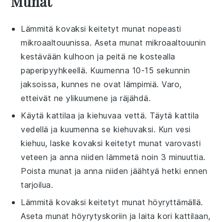
Munat
Lämmitä
kovaksi keitetyt munat
nopeasti
mikroaaltouunissa
. Aseta munat mikroaaltouunin
kestävään kulhoon ja peitä ne kostealla
paperipyyhkeellä
. Kuumenna 10-15 sekunnin
jaksoissa, kunnes ne ovat lämpimiä. Varo,
etteivät ne ylikuumene ja räjähdä.
Käytä
kattilaa
ja
kiehuvaa vettä
. Täytä kattila
vedellä ja kuumenna se kiehuvaksi. Kun vesi
kiehuu, laske
kovaksi keitetyt munat
varovasti
veteen ja anna niiden lämmetä noin 3 minuuttia.
Poista munat ja anna niiden jäähtyä hetki ennen
tarjoilua.
Lämmitä
kovaksi keitetyt munat
höyryttämällä
.
Aseta munat höyrytyskoriin ja laita kori kattilaan,