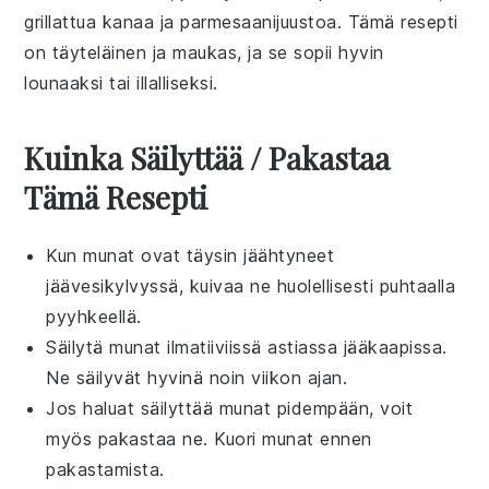
grillattua kanaa
ja
parmesaanijuustoa
. Tämä
resepti
on täyteläinen ja maukas, ja se sopii hyvin
lounaaksi
tai
illalliseksi
.
Kuinka Säilyttää / Pakastaa
Tämä Resepti
Kun
munat
ovat täysin jäähtyneet
jäävesikylvyssä, kuivaa ne huolellisesti puhtaalla
pyyhkeellä.
Säilytä
munat
ilmatiiviissä astiassa jääkaapissa.
Ne säilyvät hyvinä noin viikon ajan.
Jos haluat säilyttää
munat
pidempään, voit
myös pakastaa ne. Kuori
munat
ennen
pakastamista.