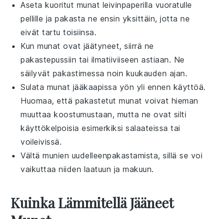
Aseta kuoritut
munat
leivinpaperilla vuoratulle
pellille ja pakasta ne ensin yksittäin, jotta ne
eivät tartu toisiinsa.
Kun
munat
ovat jäätyneet, siirrä ne
pakastepussiin tai ilmatiiviiseen astiaan. Ne
säilyvät pakastimessa noin kuukauden ajan.
Sulata
munat
jääkaapissa yön yli ennen käyttöä.
Huomaa, että pakastetut
munat
voivat hieman
muuttaa koostumustaan, mutta ne ovat silti
käyttökelpoisia esimerkiksi
salaateissa
tai
voileivissä
.
Vältä
munien
uudelleenpakastamista, sillä se voi
vaikuttaa niiden laatuun ja makuun.
Kuinka Lämmitellä Jääneet