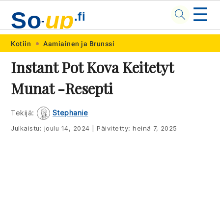
☰
So
up
.fi
-
Skip
Skip
Skip
Skip
Kotiin
Aamiainen ja Brunssi
to
to
to
to
Instant Pot Kova Keitetyt
primary
main
primary
footer
Munat -resepti
navigation
content
sidebar
Tekijä:
Stephanie
Julkaistu:
joulu 14, 2024
|
Päivitetty:
heinä 7, 2025