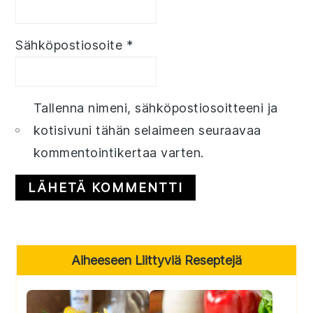
Sähköpostiosoite
*
Tallenna nimeni, sähköpostiosoitteeni ja
kotisivuni tähän selaimeen seuraavaa
kommentointikertaa varten.
Primary
Aiheeseen Liittyviä Reseptejä
Sidebar