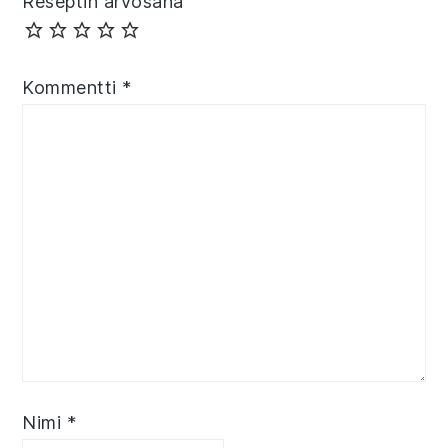
Reseptin arvosana
Kommentti
*
Nimi
*