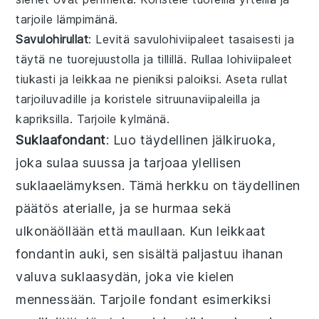
tarjoile lämpimänä.
Savulohirullat
: Levitä
savulohiviipaleet
tasaisesti ja
täytä ne
tuorejuustolla
ja
tilli
llä. Rullaa lohiviipaleet
tiukasti ja leikkaa ne pieniksi paloiksi. Aseta rullat
tarjoiluvadille ja koristele
sitruunaviipaleilla
ja
kapriksilla
. Tarjoile kylmänä.
Suklaafondant
: Luo täydellinen
jälkiruoka
,
joka sulaa suussa ja tarjoaa ylellisen
suklaaelämyksen
. Tämä
herkku
on täydellinen
päätös aterialle, ja se hurmaa sekä
ulkonäöllään että maullaan. Kun leikkaat
fondantin
auki, sen sisältä paljastuu ihanan
valuva
suklaasydän
, joka vie kielen
mennessään. Tarjoile
fondant
esimerkiksi