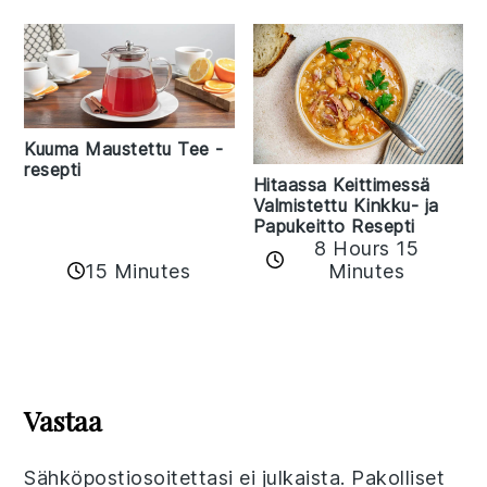
Kuuma Maustettu Tee -
resepti
Hitaassa Keittimessä
Valmistettu Kinkku- ja
Papukeitto Resepti
8 Hours 15
15 Minutes
Minutes
Reader
Interactions
Vastaa
Sähköpostiosoitettasi ei julkaista.
Pakolliset