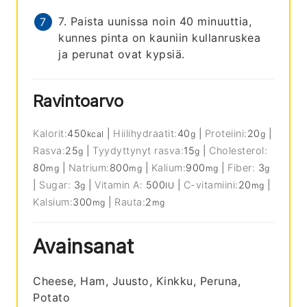
7. Paista uunissa noin 40 minuuttia,
kunnes pinta on kauniin kullanruskea
ja perunat ovat kypsiä.
Ravintoarvo
Kalorit:
450
|
Hiilihydraatit:
40
|
Proteiini:
20
|
kcal
g
g
Rasva:
25
|
Tyydyttynyt rasva:
15
|
Cholesterol:
g
g
80
|
Natrium:
800
|
Kalium:
900
|
Fiber:
3
mg
mg
mg
g
|
Sugar:
3
|
Vitamin A:
500
|
C-vitamiini:
20
|
g
IU
mg
Kalsium:
300
|
Rauta:
2
mg
mg
Avainsanat
Cheese, Ham, Juusto, Kinkku, Peruna,
Potato