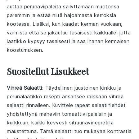
auttaa
perunaviipaleita
säilyttämään muotonsa
paremmin ja estää niitä hajoamasta kerroksia
kootessa. Lisäksi, kun kaadat
kerman
vuokaan,
varmista että se jakautuu tasaisesti kaikkialle, jotta
laatikko
kypsyy tasaisesti ja saa ihanan kermaisen
koostumuksen.
Suositellut Lisukkeet
Vihreä Salaatti
: Täydellinen
juustoinen kinkku ja
perunalaatikko resepti
ansaitsee raikkaan
vihreä
salaatti
rinnalleen. Kuvittele
rapeat salaatinlehdet
yhdistettynä
meheviin tomaattiviipaleisiin
ja
kurkkuun
, kaikki kevyesti
sitruunavinegretillä
maustettuna. Tämä
salaatti
tuo mukavaa kontrastia