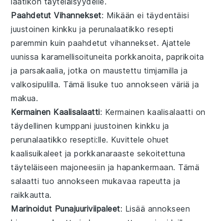
laatikon täyteläisyydelle.
Paahdetut Vihannekset
: Mikään ei täydentäisi
juustoinen kinkku ja perunalaatikko resepti
paremmin kuin
paahdetut vihannekset
. Ajattele
uunissa karamellisoituneita porkkanoita
,
paprikoita
ja
parsakaalia
, jotka on maustettu
timjamilla
ja
valkosipulilla
. Tämä
lisuke
tuo annokseen väriä ja
makua.
Kermainen Kaalisalaatti
: Kermainen
kaalisalaatti
on
täydellinen kumppani
juustoinen kinkku ja
perunalaatikko resepti
:lle. Kuvittele
ohuet
kaalisuikaleet
ja
porkkanaraaste
sekoitettuna
täyteläiseen majoneesiin
ja
hapankermaan
. Tämä
salaatti
tuo annokseen mukavaa rapeutta ja
raikkautta.
Marinoidut Punajuuriviipaleet
: Lisää annokseen