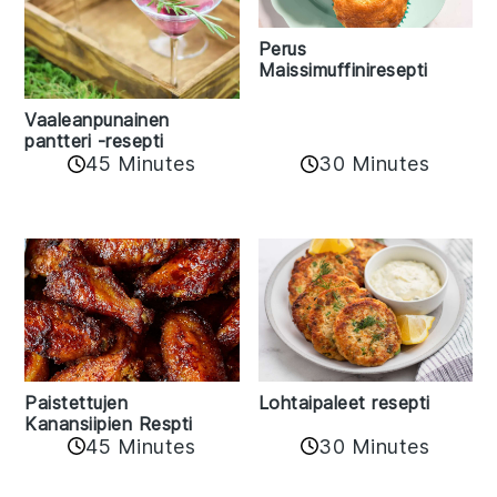
Perus
Maissimuffiniresepti
Vaaleanpunainen
pantteri -resepti
45 Minutes
30 Minutes
Paistettujen
Lohtaipaleet resepti
Kanansiipien Respti
45 Minutes
30 Minutes