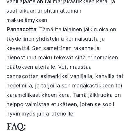
vaniljajäätelön
tai
marjakastikkeen
kera, ja
saat aikaan unohtumattoman
makuelämyksen.
Pannacotta
: Tämä
italialainen jälkiruoka
on
täydellinen yhdistelmä
kermaisuutta
ja
keveyttä
. Sen samettinen rakenne ja
hienostunut maku tekevät siitä erinomaisen
päätöksen aterialle. Voit maustaa
pannacottan
esimerkiksi
vaniljalla
,
kahvilla
tai
hedelmillä
, ja tarjoilla sen
marjakastikkeen
tai
karamellikastikkeen
kera. Tämä
jälkiruoka
on
helppo valmistaa etukäteen, joten se sopii
hyvin myös juhla-aterioille.
FAQ: