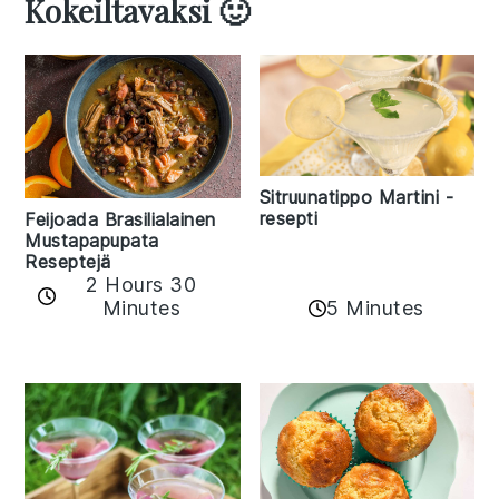
Kokeiltavaksi 🙂
Sitruunatippo Martini -
resepti
Feijoada Brasilialainen
Mustapapupata
Reseptejä
2 Hours 30
Minutes
5 Minutes