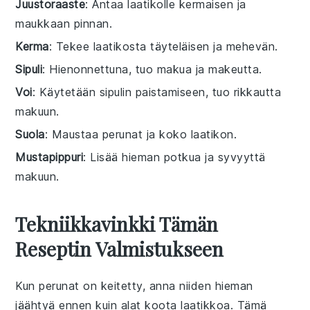
Juustoraaste
: Antaa laatikolle kermaisen ja
maukkaan pinnan.
Kerma
: Tekee laatikosta täyteläisen ja mehevän.
Sipuli
: Hienonnettuna, tuo makua ja makeutta.
Voi
: Käytetään sipulin paistamiseen, tuo rikkautta
makuun.
Suola
: Maustaa perunat ja koko laatikon.
Mustapippuri
: Lisää hieman potkua ja syvyyttä
makuun.
Tekniikkavinkki Tämän
Reseptin Valmistukseen
Kun
perunat
on keitetty, anna niiden hieman
jäähtyä ennen kuin alat koota laatikkoa. Tämä