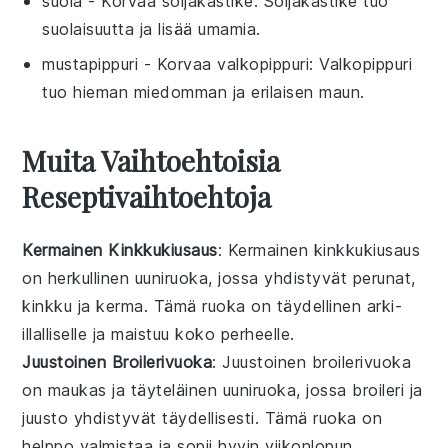
suola
- Korvaa
soijakastike
: Soijakastike tuo
suolaisuutta ja lisää umamia.
mustapippuri
- Korvaa
valkopippuri
: Valkopippuri
tuo hieman miedomman ja erilaisen maun.
Muita Vaihtoehtoisia
Reseptivaihtoehtoja
Kermainen Kinkkukiusaus
: Kermainen kinkkukiusaus
on herkullinen
uuniruoka
, jossa yhdistyvät
perunat
,
kinkku
ja
kerma
. Tämä ruoka on täydellinen arki-
illalliselle ja maistuu koko perheelle.
Juustoinen Broilerivuoka
: Juustoinen broilerivuoka
on maukas ja täyteläinen
uuniruoka
, jossa
broileri
ja
juusto
yhdistyvät täydellisesti. Tämä ruoka on
helppo valmistaa ja sopii hyvin viikonlopun