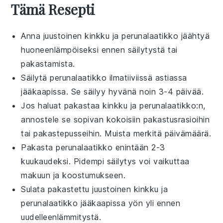
Tämä Resepti
Anna
juustoinen kinkku ja perunalaatikko
jäähtyä
huoneenlämpöiseksi ennen säilytystä tai
pakastamista.
Säilytä
perunalaatikko
ilmatiiviissä astiassa
jääkaapissa. Se säilyy hyvänä noin 3-4 päivää.
Jos haluat pakastaa
kinkku ja perunalaatikko
:n,
annostele se sopivan kokoisiin pakastusrasioihin
tai pakastepusseihin. Muista merkitä päivämäärä.
Pakasta
perunalaatikko
enintään 2-3
kuukaudeksi. Pidempi säilytys voi vaikuttaa
makuun ja koostumukseen.
Sulata pakastettu
juustoinen kinkku ja
perunalaatikko
jääkaapissa yön yli ennen
uudelleenlämmitystä.