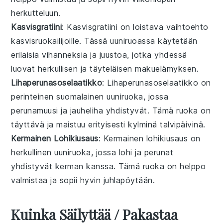
herkutteluun.
Kasvisgratiini
: Kasvisgratiini on loistava vaihtoehto
kasvisruokailijoille
. Tässä
uuniruoassa
käytetään
erilaisia
vihanneksia
ja
juustoa
, jotka yhdessä
luovat herkullisen ja täyteläisen makuelämyksen.
Lihaperunasoselaatikko
: Lihaperunasoselaatikko on
perinteinen suomalainen
uuniruoka
, jossa
perunamuusi
ja
jauheliha
yhdistyvät. Tämä ruoka on
täyttävä ja maistuu erityisesti kylminä talvipäivinä.
Kermainen Lohikiusaus
: Kermainen lohikiusaus on
herkullinen
uuniruoka
, jossa
lohi
ja
perunat
yhdistyvät
kerman
kanssa. Tämä ruoka on helppo
valmistaa ja sopii hyvin juhlapöytään.
Kuinka Säilyttää / Pakastaa