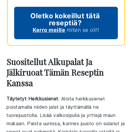
Oletko kokeillut tätä
reseptiä?
Kerro meille
miten se oli!!
Suositellut Alkupalat Ja
Jälkiruoat Tämän Reseptin
Kanssa
Täytetyt Herkkusienet
: Aloita
herkkusienet
poistamalla niiden jalat ja täyttämällä ne
tuorejuustolla
. Lisää
valkosipulia
ja
yrttejä
maun
mukaan. Paista uunissa, kunnes juusto on sulanut ja
sienet ovat pehmeitä. Koristele
tuoreilla yrteillä
ja