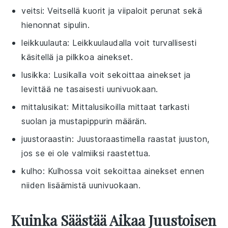
veitsi
: Veitsellä kuorit ja viipaloit perunat sekä
hienonnat sipulin.
leikkuulauta
: Leikkuulaudalla voit turvallisesti
käsitellä ja pilkkoa ainekset.
lusikka
: Lusikalla voit sekoittaa ainekset ja
levittää ne tasaisesti uunivuokaan.
mittalusikat
: Mittalusikoilla mittaat tarkasti
suolan ja mustapippurin määrän.
juustoraastin
: Juustoraastimella raastat juuston,
jos se ei ole valmiiksi raastettua.
kulho
: Kulhossa voit sekoittaa ainekset ennen
niiden lisäämistä uunivuokaan.
Kuinka Säästää Aikaa Juustoisen