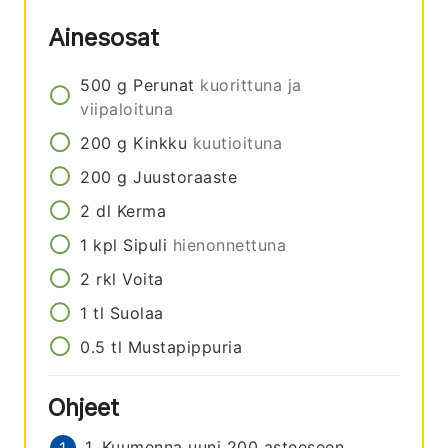
Ainesosat
500
g
Perunat
kuorittuna ja
viipaloituna
200
g
Kinkku
kuutioituna
200
g
Juustoraaste
2
dl
Kerma
1
kpl
Sipuli
hienonnettuna
2
rkl
Voita
1
tl
Suolaa
0.5
tl
Mustapippuria
Ohjeet
1. Kuumenna uuni 200 asteeseen.