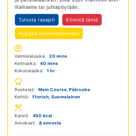
illalliselle tai juhlapöytään.
Tulosta resepti
Kiinnitä tämä
Hyppää kommentoimaan
minutes
Valmisteluaika:
20
mins
minutes
Keittoaika:
40
mins
hour
Kokonaisaika:
1
hr
Ruokalaji:
Main Course, Pääruoka
Keittiö:
Finnish, Suomalainen
Kalorit:
450
kcal
Annokset:
4
annosta