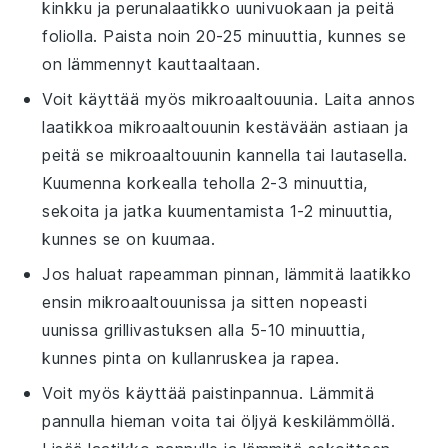
kinkku ja perunalaatikko
uunivuokaan ja peitä
foliolla. Paista noin 20-25 minuuttia, kunnes se
on lämmennyt kauttaaltaan.
Voit käyttää myös
mikroaaltouunia
. Laita annos
laatikkoa
mikroaaltouunin kestävään astiaan ja
peitä se mikroaaltouunin kannella tai lautasella.
Kuumenna korkealla teholla 2-3 minuuttia,
sekoita ja jatka kuumentamista 1-2 minuuttia,
kunnes se on kuumaa.
Jos haluat rapeamman pinnan, lämmitä
laatikko
ensin mikroaaltouunissa ja sitten nopeasti
uunissa
grillivastuksen alla 5-10 minuuttia,
kunnes pinta on kullanruskea ja rapea.
Voit myös käyttää
paistinpannua
. Lämmitä
pannulla hieman
voita
tai
öljyä
keskilämmöllä.