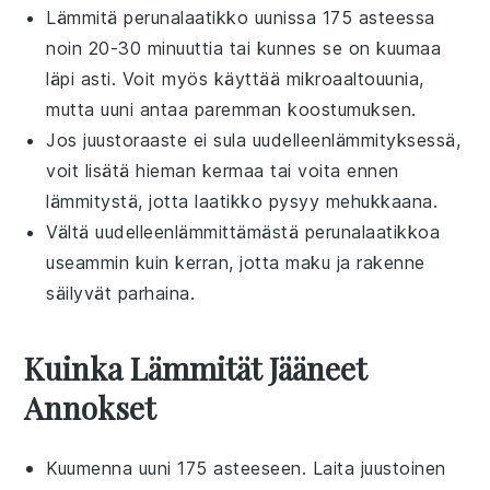
Lämmitä
perunalaatikko
uunissa 175 asteessa
noin 20-30 minuuttia tai kunnes se on kuumaa
läpi asti. Voit myös käyttää mikroaaltouunia,
mutta uuni antaa paremman koostumuksen.
Jos
juustoraaste
ei sula uudelleenlämmityksessä,
voit lisätä hieman
kerma
a tai
voita
ennen
lämmitystä, jotta laatikko pysyy mehukkaana.
Vältä uudelleenlämmittämästä
perunalaatikko
a
useammin kuin kerran, jotta maku ja rakenne
säilyvät parhaina.
Kuinka Lämmität Jääneet
Annokset
Kuumenna
uuni
175 asteeseen. Laita
juustoinen