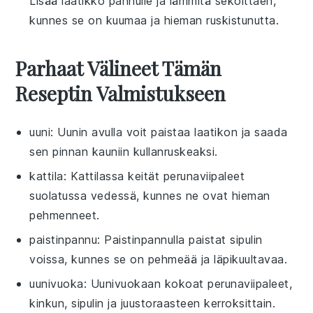
Lisää
laatikko
pannulle ja lämmitä sekoittaen,
kunnes se on kuumaa ja hieman ruskistunutta.
Parhaat Välineet Tämän
Reseptin Valmistukseen
uuni
: Uunin avulla voit paistaa laatikon ja saada
sen pinnan kauniin kullanruskeaksi.
kattila
: Kattilassa keität perunaviipaleet
suolatussa vedessä, kunnes ne ovat hieman
pehmenneet.
paistinpannu
: Paistinpannulla paistat sipulin
voissa, kunnes se on pehmeää ja läpikuultavaa.
uunivuoka
: Uunivuokaan kokoat perunaviipaleet,
kinkun, sipulin ja juustoraasteen kerroksittain.