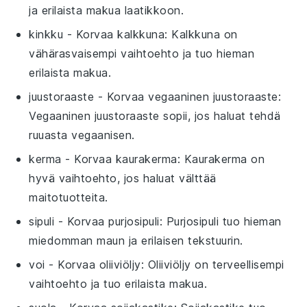
ja erilaista makua laatikkoon.
kinkku
- Korvaa
kalkkuna
: Kalkkuna on
vähärasvaisempi vaihtoehto ja tuo hieman
erilaista makua.
juustoraaste
- Korvaa
vegaaninen juustoraaste
:
Vegaaninen juustoraaste sopii, jos haluat tehdä
ruuasta vegaanisen.
kerma
- Korvaa
kaurakerma
: Kaurakerma on
hyvä vaihtoehto, jos haluat välttää
maitotuotteita.
sipuli
- Korvaa
purjosipuli
: Purjosipuli tuo hieman
miedomman maun ja erilaisen tekstuurin.
voi
- Korvaa
oliiviöljy
: Oliiviöljy on terveellisempi
vaihtoehto ja tuo erilaista makua.