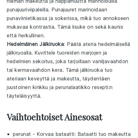
hieman makeutta ja happamuutta
marinoiduilla
punajuuriviipaleilla
.
Punajuuret
marinoidaan
punaviinietikassa
ja
sokerissa
, mikä tuo annokseen
mukavaa kontrastia. Tämä
lisuke
on sekä kaunis
että herkullinen.
Hedelmäinen Jälkiruoka
: Päätä ateria
hedelmäisellä
jälkiruoalla
. Kuvittele
tuoreiden marjojen
ja
hedelmien
sekoitus, joka tarjoillaan
vaniljavaahdon
tai
kermavaahdon
kera. Tämä
jälkiruoka
tuo
ateriaan keveyttä ja makeutta, täydentäen
juustoinen kinkku ja perunalaatikko resepti
:n
täyteläisyyttä.
Vaihtoehtoiset Ainesosat
perunat
- Korvaa
bataatti
: Bataatti tuo makeutta