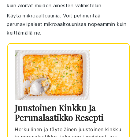
kuin aloitat muiden ainesten valmistelun.
Käytä mikroaaltouunia
: Voit pehmentää
perunaviipaleet
mikroaaltouunissa nopeammin kuin
keittämällä ne.
Juustoinen Kinkku Ja
Perunalaatikko Resepti
Herkullinen ja täyteläinen juustoinen kinkku
ja perunalaatikko, joka sopii mainiosti arki-