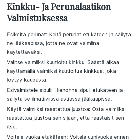
Kinkku- Ja Perunalaatikon
Valmistuksessa
Esikeitä perunat
: Keitä
perunat
etukäteen ja säilytä
ne jääkaapissa, jotta ne ovat valmiina
käytettäväksi.
Valitse valmiiksi kuutioitu kinkku
: Säästä aikaa
käyttämällä valmiiksi
kuutioitua kinkkua
, joka
löytyy kaupasta.
Esivalmistele sipuli
: Hienonna
sipuli
etukäteen ja
säilytä se ilmatiiviissä astiassa jääkaapissa.
Käytä valmiiksi raastettua juustoa
: Osta valmiiksi
raastettua juustoa
sen sijaan, että raastaisit sen
itse.
Voitele vuoka etukäteen
: Voitele
uunivuoka
ennen