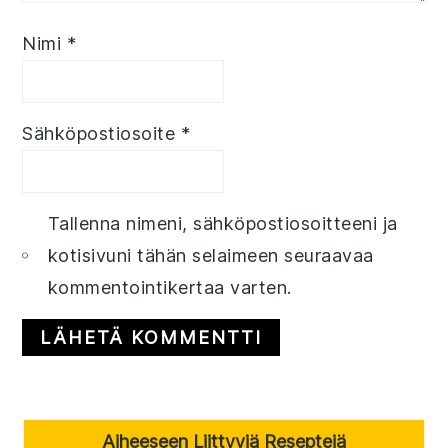
Nimi
*
Sähköpostiosoite
*
Tallenna nimeni, sähköpostiosoitteeni ja
kotisivuni tähän selaimeen seuraavaa
kommentointikertaa varten.
Primary
Aiheeseen Liittyviä Reseptejä