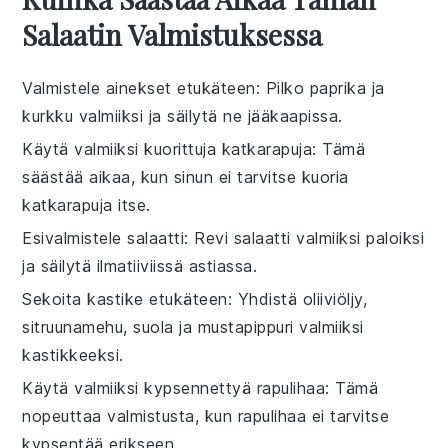
Salaatin Valmistuksessa
Valmistele ainekset etukäteen
: Pilko
paprika
ja
kurkku
valmiiksi ja säilytä ne jääkaapissa.
Käytä valmiiksi kuorittuja katkarapuja
: Tämä
säästää aikaa, kun sinun ei tarvitse kuoria
katkarapuja
itse.
Esivalmistele salaatti
: Revi
salaatti
valmiiksi paloiksi
ja säilytä ilmatiiviissä astiassa.
Sekoita kastike etukäteen
: Yhdistä
oliiviöljy
,
sitruunamehu
,
suola
ja
mustapippuri
valmiiksi
kastikkeeksi.
Käytä valmiiksi kypsennettyä rapulihaa
: Tämä
nopeuttaa valmistusta, kun rapulihaa ei tarvitse
kypsentää erikseen.