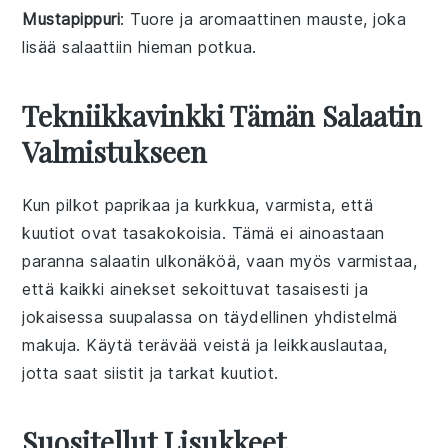
Mustapippuri
: Tuore ja aromaattinen mauste, joka
lisää salaattiin hieman potkua.
Tekniikkavinkki Tämän Salaatin
Valmistukseen
Kun pilkot
paprikaa
ja
kurkkua
, varmista, että
kuutiot ovat tasakokoisia. Tämä ei ainoastaan
paranna salaatin ulkonäköä, vaan myös varmistaa,
että kaikki ainekset sekoittuvat tasaisesti ja
jokaisessa suupalassa on täydellinen yhdistelmä
makuja. Käytä terävää veistä ja leikkauslautaa,
jotta saat siistit ja tarkat kuutiot.
Suositellut Lisukkeet