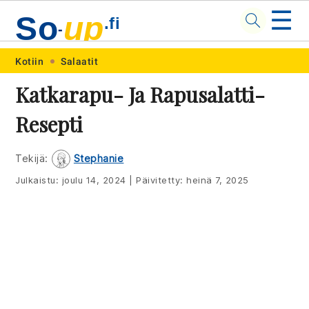
☰
So
up
.fi
-
Skip
Skip
Skip
Skip
Kotiin
Salaatit
to
to
to
to
Katkarapu- Ja Rapusalatti-
primary
main
primary
footer
Resepti
navigation
content
sidebar
Tekijä:
Stephanie
Julkaistu:
joulu 14, 2024
|
Päivitetty:
heinä 7, 2025