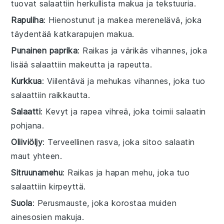
tuovat salaattiin herkullista makua ja tekstuuria.
Rapuliha
: Hienostunut ja makea merenelävä, joka
täydentää katkarapujen makua.
Punainen paprika
: Raikas ja värikäs vihannes, joka
lisää salaattiin makeutta ja rapeutta.
Kurkkua
: Viilentävä ja mehukas vihannes, joka tuo
salaattiin raikkautta.
Salaatti
: Kevyt ja rapea vihreä, joka toimii salaatin
pohjana.
Oliiviöljy
: Terveellinen rasva, joka sitoo salaatin
maut yhteen.
Sitruunamehu
: Raikas ja hapan mehu, joka tuo
salaattiin kirpeyttä.
Suola
: Perusmauste, joka korostaa muiden
ainesosien makuja.