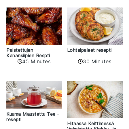
Paistettujen
Lohtaipaleet resepti
Kanansiipien Respti
45 Minutes
30 Minutes
Kuuma Maustettu Tee -
resepti
Hitaassa Keittimessä
Valmistettu Kinkku- ja