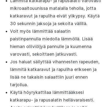
Lämmitä
katkarapu- ja rapusalatti
varovasti
mikroaaltouunissa
matalalla teholla, jotta
katkaravut
ja
rapuliha
eivät ylikypsy. Käytä
30 sekunnin jaksoja ja sekoita välillä.
Voit myös lämmittää salaatin
paistinpannulla
miedolla lämmöllä. Lisää
hieman
oliiviöljyä
pannulle ja kuumenna
varovasti, sekoittaen jatkuvasti.
Jos haluat säilyttää
vihannesten
rapeuden,
lämmitä
katkaravut
ja
rapuliha
erikseen ja
lisää ne takaisin salaattiin juuri ennen
tarjoilua.
Käytä
höyrykattilaa
lämmittääksesi
katkarapu- ja rapusalatin
hellävaraisesti.