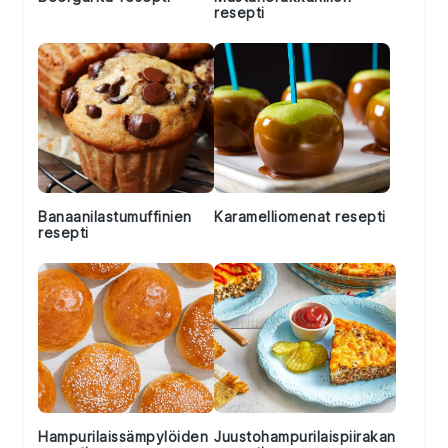
resepti
Banaanilastumuffinien
Karamelliomenat resepti
resepti
Hampurilaissämpylöiden
Juustohampurilaispiirakan