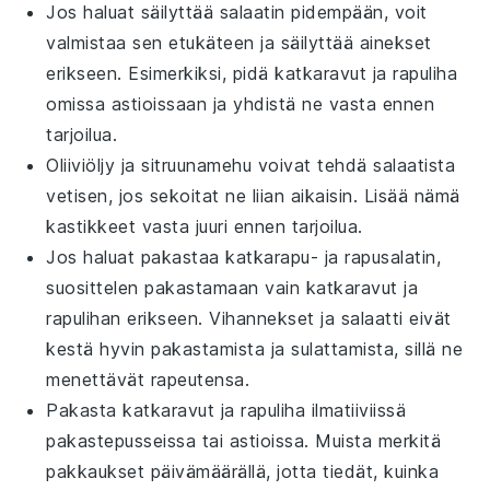
Jos haluat säilyttää
salaatin
pidempään, voit
valmistaa sen etukäteen ja säilyttää ainekset
erikseen. Esimerkiksi, pidä
katkaravut
ja
rapuliha
omissa astioissaan ja yhdistä ne vasta ennen
tarjoilua.
Oliiviöljy
ja
sitruunamehu
voivat tehdä
salaatista
vetisen, jos sekoitat ne liian aikaisin. Lisää nämä
kastikkeet vasta juuri ennen tarjoilua.
Jos haluat pakastaa
katkarapu- ja rapusalatin
,
suosittelen pakastamaan vain
katkaravut
ja
rapulihan
erikseen.
Vihannekset
ja
salaatti
eivät
kestä hyvin pakastamista ja sulattamista, sillä ne
menettävät rapeutensa.
Pakasta
katkaravut
ja
rapuliha
ilmatiiviissä
pakastepusseissa tai astioissa. Muista merkitä
pakkaukset päivämäärällä, jotta tiedät, kuinka