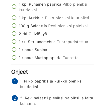
1
kpl
Punainen paprika
Pilko pieniksi
kuutioiksi
1
kpl
Kurkkua
Pilko pieniksi kuutioiksi
100
g
Salaattia
Revi pieniksi paloiksi
2
rkl
Oliiviöljyä
1
rkl
Sitruunamehua
Tuorepuristettua
1
ripaus
Suolaa
1
ripaus
Mustapippuria
Tuoretta
Ohjeet
1. Pilko paprika ja kurkku pieniksi
kuutioiksi.
2. Revi salaatti pieniksi paloiksi ja laita
kulhoon.