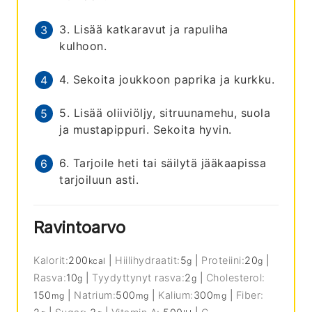
3. Lisää katkaravut ja rapuliha
kulhoon.
4. Sekoita joukkoon paprika ja kurkku.
5. Lisää oliiviöljy, sitruunamehu, suola
ja mustapippuri. Sekoita hyvin.
6. Tarjoile heti tai säilytä jääkaapissa
tarjoiluun asti.
Ravintoarvo
Kalorit:
200
|
Hiilihydraatit:
5
|
Proteiini:
20
|
kcal
g
g
Rasva:
10
|
Tyydyttynyt rasva:
2
|
Cholesterol:
g
g
150
|
Natrium:
500
|
Kalium:
300
|
Fiber:
mg
mg
mg