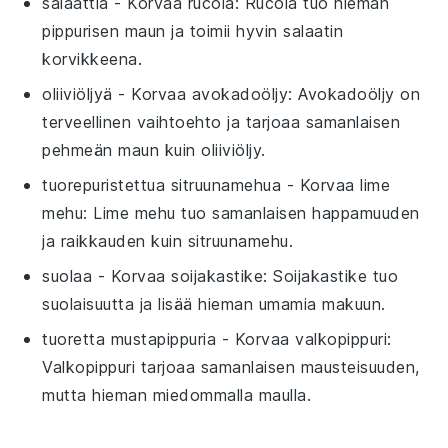
salaattia
- Korvaa
rucola
: Rucola tuo hieman
pippurisen maun ja toimii hyvin salaatin
korvikkeena.
oliiviöljyä
- Korvaa
avokadoöljy
: Avokadoöljy on
terveellinen vaihtoehto ja tarjoaa samanlaisen
pehmeän maun kuin oliiviöljy.
tuorepuristettua sitruunamehua
- Korvaa
lime
mehu
: Lime mehu tuo samanlaisen happamuuden
ja raikkauden kuin sitruunamehu.
suolaa
- Korvaa
soijakastike
: Soijakastike tuo
suolaisuutta ja lisää hieman umamia makuun.
tuoretta mustapippuria
- Korvaa
valkopippuri
:
Valkopippuri tarjoaa samanlaisen mausteisuuden,
mutta hieman miedommalla maulla.