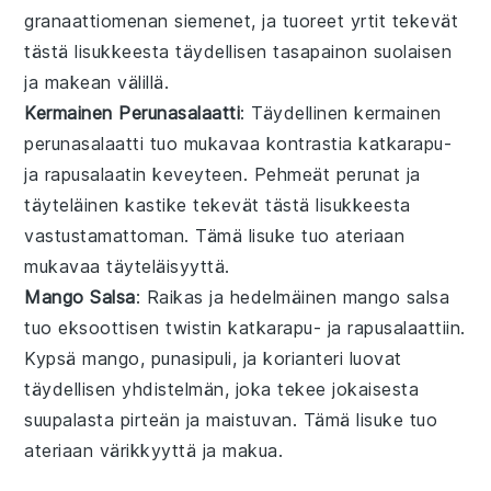
granaattiomenan siemenet
, ja
tuoreet yrtit
tekevät
tästä lisukkeesta täydellisen tasapainon suolaisen
ja makean välillä.
Kermainen Perunasalaatti
: Täydellinen
kermainen
perunasalaatti
tuo mukavaa kontrastia
katkarapu-
ja rapusalaatin
keveyteen.
Pehmeät perunat
ja
täyteläinen kastike
tekevät tästä lisukkeesta
vastustamattoman. Tämä lisuke tuo ateriaan
mukavaa täyteläisyyttä.
Mango Salsa
: Raikas ja hedelmäinen
mango salsa
tuo eksoottisen twistin
katkarapu- ja rapusalaattiin
.
Kypsä mango
,
punasipuli
, ja
korianteri
luovat
täydellisen yhdistelmän, joka tekee jokaisesta
suupalasta pirteän ja maistuvan. Tämä lisuke tuo
ateriaan värikkyyttä ja makua.