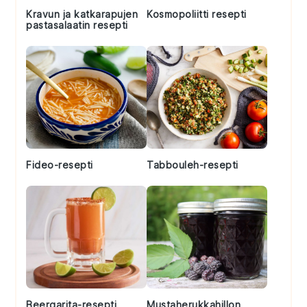
Kravun ja katkarapujen
Kosmopoliitti resepti
pastasalaatin resepti
Fideo-resepti
Tabbouleh-resepti
Beergarita-resepti
Mustaherukkahillon