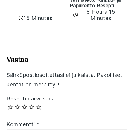
Papukeitto Resepti
8 Hours 15
15 Minutes
Minutes
Reader
Interactions
Vastaa
Sähköpostiosoitettasi ei julkaista.
Pakolliset
kentät on merkitty
*
Reseptin arvosana
Kommentti
*