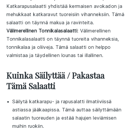
Katkarapusalaatti yhdistää
kermaisen avokadon
ja
mehukkaat katkaravut
tuoreisiin
vihanneksiin
. Tämä
salaatti
on täynnä makua ja ravinteita.
Välimerellinen Tonnikalasalaatti
: Välimerellinen
Tonnikalasalaatti on täynnä
tuoreita vihanneksia
,
tonnikalaa
ja
oliiveja
. Tämä
salaatti
on helppo
valmistaa ja täydellinen
lounas
tai
illallinen
.
Kuinka Säilyttää / Pakastaa
Tämä Salaatti
Säilytä
katkarapu- ja rapusalatti
ilmatiiviissä
astiassa jääkaapissa. Tämä auttaa säilyttämään
salaatin
tuoreuden ja estää hajujen leviämisen
muihin ruokiin.