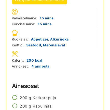
minutes
Valmisteluaika:
15
mins
minutes
Kokonaisaika:
15
mins
Ruokalaji:
Appetizer, Alkuruoka
Keittiö:
Seafood, Merenelävät
Kalorit:
200
kcal
Annokset:
4
annosta
Ainesosat
200
g
Katkarapuja
200
g
Rapulihaa