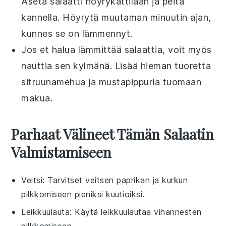
Aseta salaatti höyrykattilaan ja peitä
kannella. Höyrytä muutaman minuutin ajan,
kunnes se on lämmennyt.
Jos et halua lämmittää salaattia, voit myös
nauttia sen kylmänä. Lisää hieman tuoretta
sitruunamehua
ja
mustapippuria
tuomaan
makua.
Parhaat Välineet Tämän Salaatin
Valmistamiseen
Veitsi
: Tarvitset veitsen paprikan ja kurkun
pilkkomiseen pieniksi kuutioiksi.
Leikkuulauta
: Käytä leikkuulautaa vihannesten
pilkkomiseen.