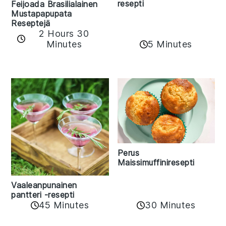
resepti
Feijoada Brasilialainen
Mustapapupata
Reseptejä
2 Hours 30
Minutes
5 Minutes
Perus
Maissimuffiniresepti
Vaaleanpunainen
pantteri -resepti
45 Minutes
30 Minutes