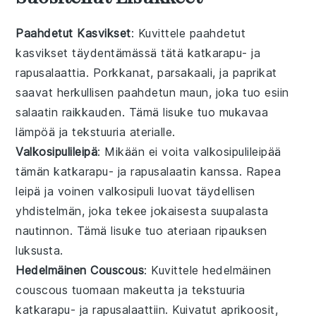
Paahdetut Kasvikset
: Kuvittele
paahdetut
kasvikset
täydentämässä tätä
katkarapu- ja
rapusalaattia
.
Porkkanat
,
parsakaali
, ja
paprikat
saavat herkullisen
paahdetun maun
, joka tuo esiin
salaatin raikkauden. Tämä lisuke tuo mukavaa
lämpöä ja tekstuuria aterialle.
Valkosipulileipä
: Mikään ei voita
valkosipulileipää
tämän
katkarapu- ja rapusalaatin
kanssa.
Rapea
leipä
ja
voinen valkosipuli
luovat täydellisen
yhdistelmän, joka tekee jokaisesta suupalasta
nautinnon. Tämä lisuke tuo ateriaan ripauksen
luksusta.
Hedelmäinen Couscous
: Kuvittele
hedelmäinen
couscous
tuomaan makeutta ja tekstuuria
katkarapu- ja rapusalaattiin
.
Kuivatut aprikoosit
,