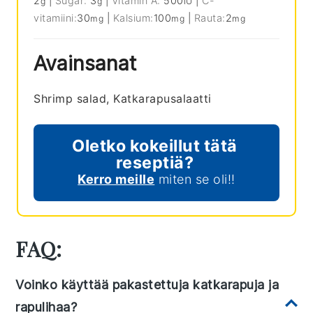
2
|
Sugar:
3
|
Vitamin A:
500
|
C-
g
g
IU
vitamiini:
30
|
Kalsium:
100
|
Rauta:
2
mg
mg
mg
Avainsanat
Shrimp salad, Katkarapusalaatti
Oletko kokeillut tätä
reseptiä?
Kerro meille
miten se oli!!
FAQ:
Voinko käyttää pakastettuja katkarapuja ja
rapulihaa?