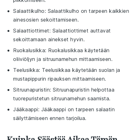
Salaattikulho
: Salaattikulho on tarpeen kaikkien
ainesosien sekoittamiseen.
Salaattiottimet
: Salaattiottimet auttavat
sekoittamaan ainekset hyvin.
Ruokalusikka
: Ruokalusikkaa käytetään
oliiviöljyn ja sitruunamehun mittaamiseen.
Teelusikka
: Teelusikkaa käytetään suolan ja
mustapippurin ripauksen mittaamiseen.
Sitruunapuristin
: Sitruunapuristin helpottaa
tuorepuristetun sitruunamehun saamista.
Jääkaappi
: Jääkaappi on tarpeen salaatin
säilyttämiseen ennen tarjoilua.
Kuinka Säästää Aikaa Tämän