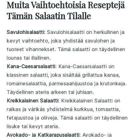
Muita Vaihtoehtoisia Reseptejä
Tämän Salaatin Tilalle
Savulohisalaatti
: Savulohisalaatti on herkullinen ja
kevyt vaihtoehto, joka yhdistää
savulohen
ja
tuoreet
vihannekset
. Tämä salaatti on täydellinen
lounas
tai
illallinen
.
Kana-Caesarsalaatti
: Kana-Caesarsalaatti on
klassinen
salaatti
, joka sisältää
grillattua kanaa
,
romainesalaattia
,
parmesaanijuustoa
ja
krutonkeja
.
Täydellinen
ateria
arkeen tai juhlaan.
Kreikkalainen Salaatti
: Kreikkalainen Salaatti on
raikas ja värikäs yhdistelmä
kurkkua
,
tomaattia
,
fetajuustoa
ja
oliiveja
. Tämä
salaatti
on täydellinen
lisuke tai kevyt
ateria
.
Avokado- ja Katkarapusalaatti
: Avokado- ja