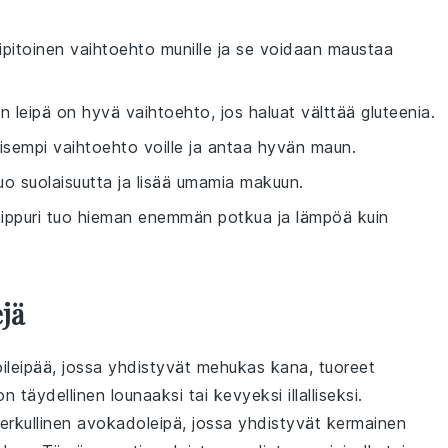
nipitoinen vaihtoehto munille ja se voidaan maustaa
on leipä on hyvä vaihtoehto, jos haluat välttää gluteenia.
ellisempi vaihtoehto voille ja antaa hyvän maun.
tuo suolaisuutta ja lisää umamia makuun.
ippuri tuo hieman enemmän potkua ja lämpöä kuin
jä
voileipää, jossa yhdistyvät mehukas kana, tuoreet
n täydellinen lounaaksi tai kevyeksi illalliseksi.
 herkullinen avokadoleipä, jossa yhdistyvät kermainen