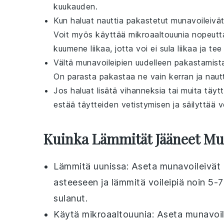
kuukauden.
Kun haluat nauttia pakastetut
munavoileivä
Voit myös käyttää
mikroaaltouunia
nopeutta
kuumene liikaa, jotta
voi
ei sula liikaa ja tee 
Vältä
munavoileipien
uudelleen pakastamista
On parasta pakastaa ne vain kerran ja naut
Jos haluat lisätä
vihanneksia
tai muita täyt
estää täytteiden vetistymisen ja säilyttää v
Kuinka Lämmität Jääneet Mu
Lämmitä
uunissa
: Aseta
munavoileivät
asteeseen ja lämmitä voileipiä noin 5-
sulanut.
Käytä
mikroaaltouunia
: Aseta
munavoil