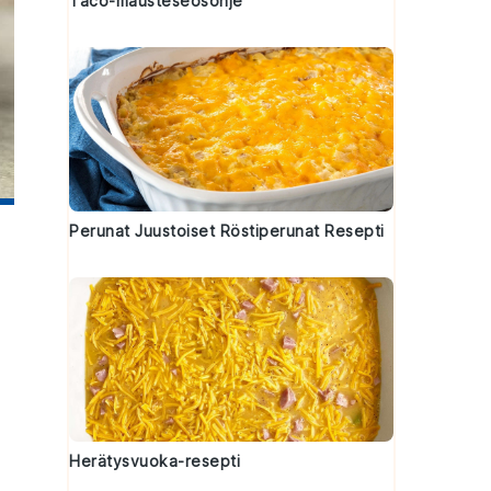
Taco-mausteseosohje
Perunat Juustoiset Röstiperunat Resepti
Herätysvuoka-resepti