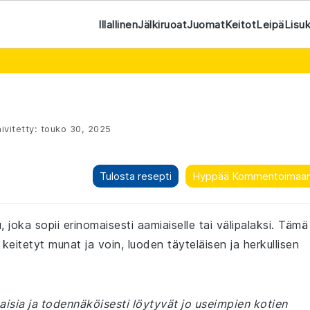
Illallinen
Jälkiruoat
Juomat
Keitot
Leipä
Lisu
ivitetty:
touko 30, 2025
Tulosta resepti
Hyppää Kommentoimaa
joka sopii erinomaisesti aamiaiselle tai välipalaksi. Tämä
eitetyt munat ja voin, luoden täyteläisen ja herkullisen
isia ja todennäköisesti löytyvät jo useimpien kotien