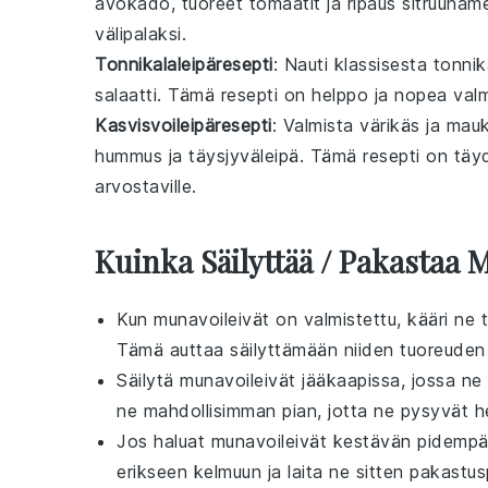
avokado, tuoreet tomaatit ja ripaus sitruuna
välipalaksi.
Tonnikalaleipäresepti
: Nauti klassisesta tonni
salaatti. Tämä
resepti
on helppo ja nopea valmis
Kasvisvoileipäresepti
: Valmista värikäs ja mau
hummus ja täysjyväleipä. Tämä
resepti
on täyde
arvostaville.
Kuinka Säilyttää / Pakastaa 
Kun
munavoileivät
on valmistettu, kääri ne ti
Tämä auttaa säilyttämään niiden tuoreuden
Säilytä
munavoileivät
jääkaapissa, jossa ne 
ne mahdollisimman pian, jotta ne pysyvät her
Jos haluat
munavoileivät
kestävän pidempään
erikseen
kelmuun
ja laita ne sitten pakastus