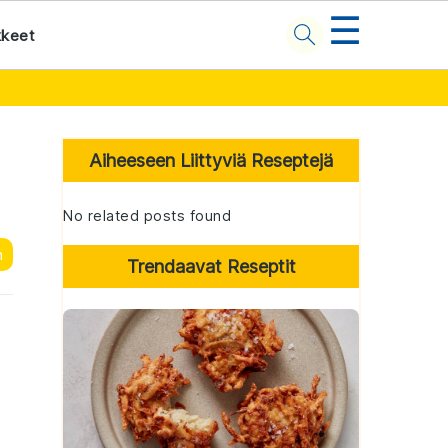
☰
kkeet
Primary
Sidebar
Aiheeseen Liittyviä Reseptejä
No related posts found
n
Trendaavat Reseptit