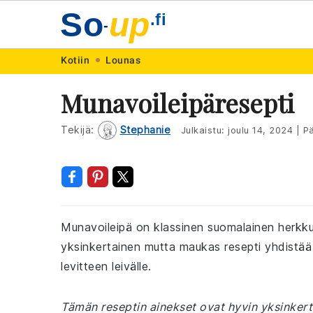
So
up
.fi
-
Skip
Skip
Skip
Skip
Kotiin
Lounas
to
to
to
to
Munavoileipäresepti
primary
main
primary
footer
navigation
content
sidebar
Tekijä:
Stephanie
Julkaistu:
joulu 14, 2024
|
Pä
Munavoileipä on klassinen suomalainen herkku, 
yksinkertainen mutta maukas resepti yhdistää k
levitteen leivälle.
Tämän reseptin ainekset ovat hyvin yksinkerta