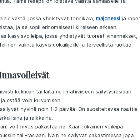
mehua. Tämä
resepti
on loistava valinta aamiaiselle tai
kalaleivästä, jossa yhdistyvät tonnikala,
majoneesi
ja rape
taa, ja se sopii erinomaisesti kiireiseen arkeen.
kas kasvisvoileipä, jossa yhdistyvät tuoreet
vihannekset
,
llinen valinta kasvisruokailijoille ja terveellistä ruokaa
Munavoileivät
iviisti
kelmuun
tai laita ne ilmatiiviiseen
säilytysrasiaan
.
 ja estää
voin
kuivumisen.
säilyvät hyvinä noin 1-2 päivää. On suositeltavaa nauttia
kullisina ja raikkaina.
, voit myös pakastaa ne. Kääri jokainen voileipä
pussiin tai -rasiaan. Näin ne säilyvät pakastimessa jopa