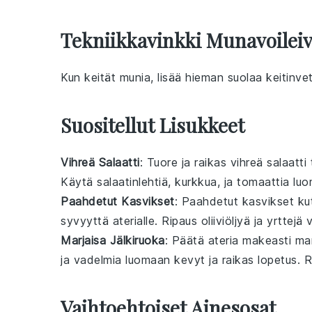
Tekniikkavinkki Munavoilei
Kun
keität munia
, lisää hieman suolaa
keitinve
Suositellut Lisukkeet
Vihreä Salaatti
: Tuore ja raikas
vihreä salaatti
Käytä
salaatinlehtiä
,
kurkkua
, ja
tomaattia
luom
Paahdetut Kasvikset
: Paahdetut
kasvikset
ku
syvyyttä aterialle. Ripaus
oliiviöljyä
ja
yrttejä
v
Marjaisa Jälkiruoka
: Päätä ateria makeasti
mar
ja
vadelmia
luomaan kevyt ja raikas lopetus. 
Vaihtoehtoiset Ainesosat