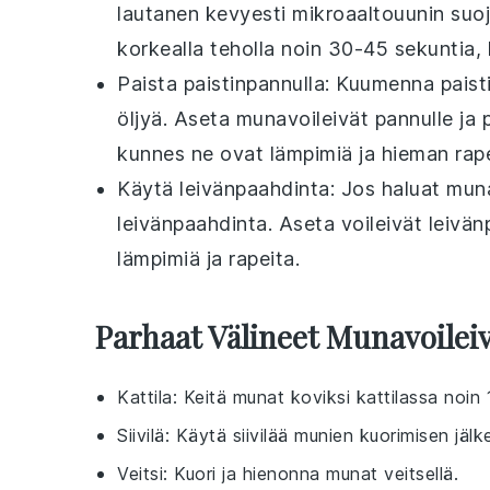
lautanen kevyesti mikroaaltouunin suoja
korkealla teholla noin 30-45 sekuntia,
Paista
paistinpannulla
: Kuumenna paist
öljyä
. Aseta
munavoileivät
pannulle ja 
kunnes ne ovat lämpimiä ja hieman rape
Käytä
leivänpaahdinta
: Jos haluat
muna
leivänpaahdinta. Aseta voileivät leivä
lämpimiä ja rapeita.
Parhaat Välineet Munavoilei
Kattila
: Keitä munat koviksi
kattilassa
noin 1
Siivilä
: Käytä
siivilää
munien kuorimisen jälk
Veitsi
: Kuori ja hienonna munat
veitsellä
.