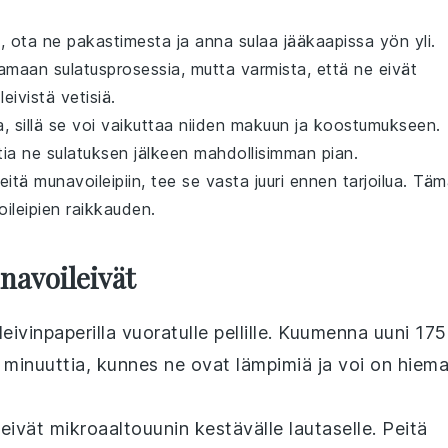
t
, ota ne pakastimesta ja anna sulaa jääkaapissa yön yli.
maan sulatusprosessia, mutta varmista, että ne eivät
leivistä vetisiä.
, sillä se voi vaikuttaa niiden makuun ja koostumukseen.
tia ne sulatuksen jälkeen mahdollisimman pian.
teitä
munavoileipiin
, tee se vasta juuri ennen tarjoilua. Tä
oileipien raikkauden.
navoileivät
leivinpaperilla vuoratulle pellille. Kuumenna uuni 175
7 minuuttia, kunnes ne ovat lämpimiä ja
voi
on hiem
eivät
mikroaaltouunin kestävälle lautaselle. Peitä