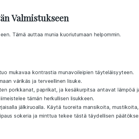
vän Valmistukseen
teen
. Tämä auttaa
munia
kuoriutumaan helpommin.
tuo mukavaa kontrastia munavoileipien täyteläisyyteen.
aan värikäs ja terveellinen lisuke.
ten
porkkanat
,
paprikat
, ja
kesäkurpitsa
antavat lämpöä j
iimeistelee tämän herkullisen lisukkeen.
jaisalla jälkiruoalla
. Käytä tuoreita
mansikoita
,
mustikoita
,
Ripaus
sokeria
ja
minttua
tekee tästä täydellisen päätökse