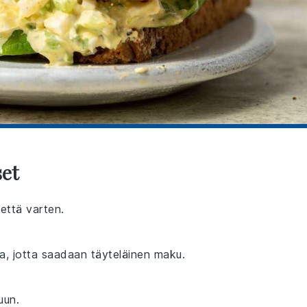
set
tettä varten.
a, jotta saadaan täyteläinen maku.
uun.