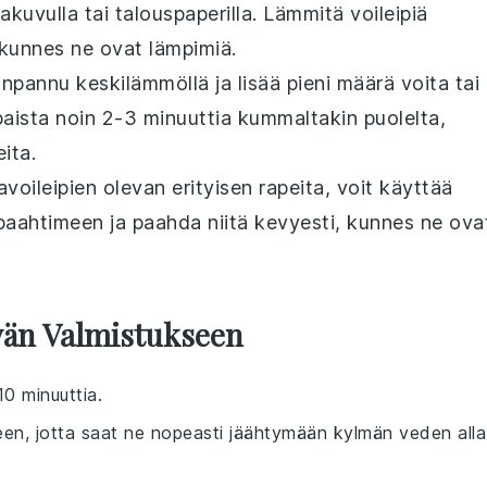
kuvulla tai talouspaperilla. Lämmitä voileipiä
 kunnes ne ovat lämpimiä.
inpannu keskilämmöllä ja lisää pieni määrä
voita
tai
paista noin 2-3 minuuttia kummaltakin puolelta,
ita.
voileipien
olevan erityisen rapeita, voit käyttää
npaahtimeen ja paahda niitä kevyesti, kunnes ne ova
vän Valmistukseen
0 minuuttia.
een, jotta saat ne nopeasti jäähtymään kylmän veden alla