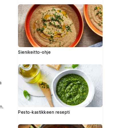
Sienikeitto-ohje
a
n.
Pesto-kastikkeen resepti