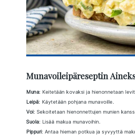
Munavoileipäreseptin Ainek
Muna
: Keitetään kovaksi ja hienonnetaan levi
Leipä
: Käytetään pohjana munavoille.
Voi
: Sekoitetaan hienonnettujen munien kanss
Suola
: Lisää makua munavoihin.
Pippuri
: Antaa hieman potkua ja syvyyttä mak