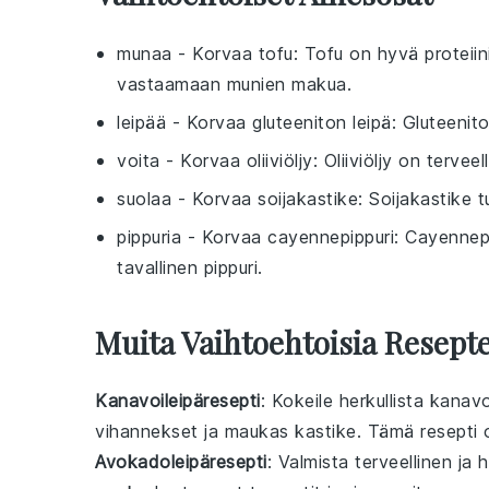
munaa
- Korvaa
tofu
: Tofu on hyvä proteii
vastaamaan munien makua.
leipää
- Korvaa
gluteeniton leipä
: Gluteenit
voita
- Korvaa
oliiviöljy
: Oliiviöljy on terve
suolaa
- Korvaa
soijakastike
: Soijakastike 
pippuria
- Korvaa
cayennepippuri
: Cayennep
tavallinen pippuri.
Muita Vaihtoehtoisia Resepte
Kanavoileipäresepti
: Kokeile herkullista kana
vihannekset ja maukas kastike. Tämä
resepti
o
Avokadoleipäresepti
: Valmista terveellinen ja