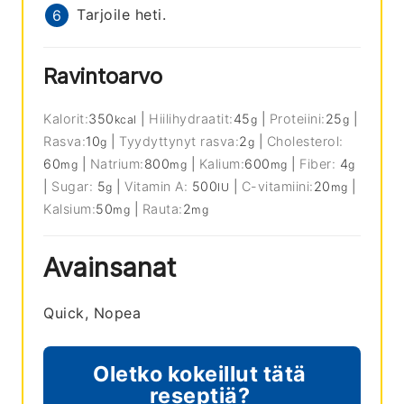
Tarjoile heti.
Ravintoarvo
Kalorit:
350
|
Hiilihydraatit:
45
|
Proteiini:
25
|
kcal
g
g
Rasva:
10
|
Tyydyttynyt rasva:
2
|
Cholesterol:
g
g
60
|
Natrium:
800
|
Kalium:
600
|
Fiber:
4
mg
mg
mg
g
|
Sugar:
5
|
Vitamin A:
500
|
C-vitamiini:
20
|
g
IU
mg
Kalsium:
50
|
Rauta:
2
mg
mg
Avainsanat
Quick, Nopea
Oletko kokeillut tätä
reseptiä?