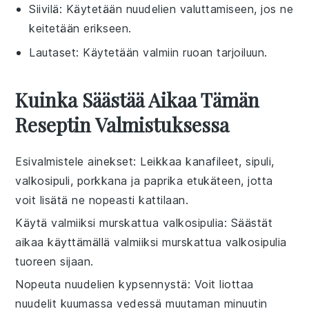
Siivilä
: Käytetään nuudelien valuttamiseen, jos ne
keitetään erikseen.
Lautaset
: Käytetään valmiin ruoan tarjoiluun.
Kuinka Säästää Aikaa Tämän
Reseptin Valmistuksessa
Esivalmistele ainekset
: Leikkaa
kanafileet
,
sipuli
,
valkosipuli
,
porkkana
ja
paprika
etukäteen, jotta
voit lisätä ne nopeasti kattilaan.
Käytä valmiiksi murskattua valkosipulia
: Säästät
aikaa käyttämällä valmiiksi murskattua
valkosipulia
tuoreen sijaan.
Nopeuta nuudelien kypsennystä
: Voit liottaa
nuudelit
kuumassa vedessä muutaman minuutin