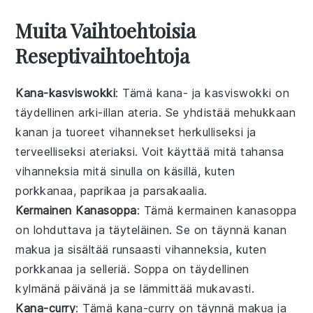
Muita Vaihtoehtoisia
Reseptivaihtoehtoja
Kana-kasviswokki
: Tämä
kana
- ja
kasviswokki
on
täydellinen arki-illan ateria. Se yhdistää mehukkaan
kanan
ja tuoreet
vihannekset
herkulliseksi ja
terveelliseksi ateriaksi. Voit käyttää mitä tahansa
vihanneksia
mitä sinulla on käsillä, kuten
porkkanaa
,
paprikaa
ja
parsakaalia
.
Kermainen Kanasoppa
: Tämä
kermainen
kanasoppa
on lohduttava ja täyteläinen. Se on täynnä
kanan
makua ja sisältää runsaasti
vihanneksia
, kuten
porkkanaa
ja
selleriä
. Soppa on täydellinen
kylmänä päivänä ja se lämmittää mukavasti.
Kana-curry
: Tämä
kana-curry
on täynnä makua ja