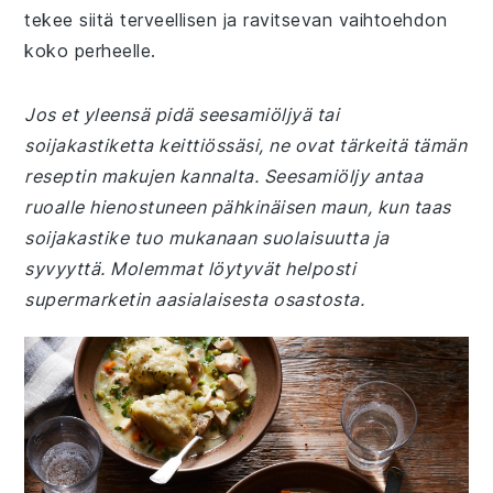
tekee siitä terveellisen ja ravitsevan vaihtoehdon
koko perheelle.
Jos et yleensä pidä seesamiöljyä tai
soijakastiketta keittiössäsi, ne ovat tärkeitä tämän
reseptin makujen kannalta. Seesamiöljy antaa
ruoalle hienostuneen pähkinäisen maun, kun taas
soijakastike tuo mukanaan suolaisuutta ja
syvyyttä. Molemmat löytyvät helposti
supermarketin aasialaisesta osastosta.