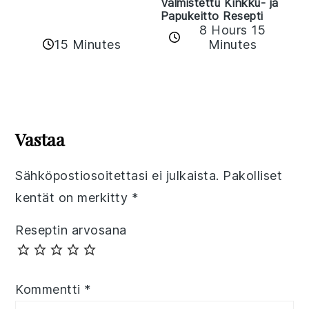
Valmistettu Kinkku- ja
Papukeitto Resepti
8 Hours 15
15 Minutes
Minutes
Reader
Interactions
Vastaa
Sähköpostiosoitettasi ei julkaista.
Pakolliset
kentät on merkitty
*
Reseptin arvosana
Kommentti
*