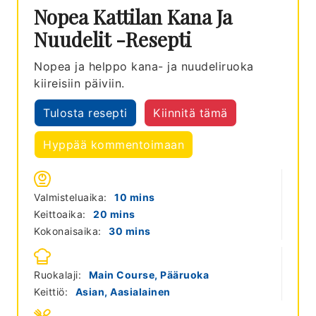
Nopea Kattilan Kana Ja
Nuudelit -resepti
Nopea ja helppo kana- ja nuudeliruoka
kiireisiin päiviin.
Tulosta resepti
Kiinnitä tämä
Hyppää kommentoimaan
minutes
Valmisteluaika:
10
mins
minutes
Keittoaika:
20
mins
minutes
Kokonaisaika:
30
mins
Ruokalaji:
Main Course, Pääruoka
Keittiö:
Asian, Aasialainen