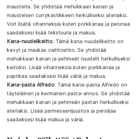
mausteita. Se yhdistää mehukkaan
kanan
ja
mausteisen
currykastikkeen
herkulliseksi ateriaksi.
Voit lisätä
vihanneksia
kuten
porkkanaa
ja
perunaa
saadaksesi lisää tekstuuria ja makua.
Kana-nuudelikeitto
: Tämä
kana-nuudelikeitto
on
kevyt ja maukas vaihtoehto. Se yhdistää
mehukkaan
kanan
ja pehmeät
nuudelit
herkulliseksi
keitoksi. Lisää
vihanneksia
kuten
porkkanaa
ja
paprikaa
saadaksesi lisää väriä ja makua.
Kana-pasta Alfredo
: Tämä
kana-pasta Alfredo
on
täyteläinen ja kermainen pasta-annos. Se yhdistää
mehukkaan
kanan
ja pehmeän
pastan
herkulliseksi
ateriaksi. Lisää
parmesaanijuustoa
ja
persiljaa
saadaksesi lisää makua ja väriä.