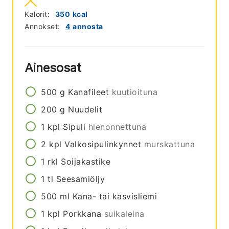
Kalorit:
350
kcal
Annokset:
4
annosta
Ainesosat
500
g
Kanafileet
kuutioituna
200
g
Nuudelit
1
kpl
Sipuli
hienonnettuna
2
kpl
Valkosipulinkynnet
murskattuna
1
rkl
Soijakastike
1
tl
Seesamiöljy
500
ml
Kana- tai kasvisliemi
1
kpl
Porkkana
suikaleina