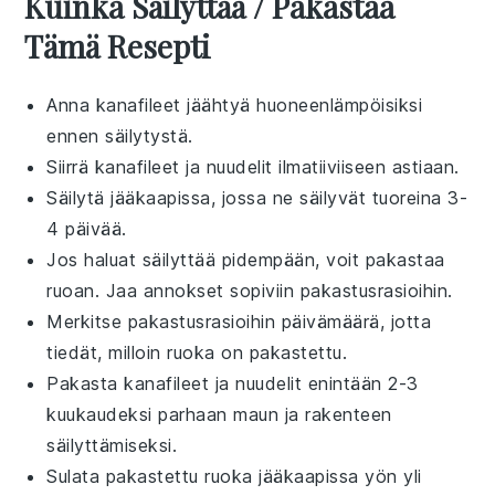
Kuinka Säilyttää / Pakastaa
Tämä Resepti
Anna
kanafileet
jäähtyä huoneenlämpöisiksi
ennen säilytystä.
Siirrä
kanafileet
ja
nuudelit
ilmatiiviiseen astiaan.
Säilytä jääkaapissa, jossa ne säilyvät tuoreina 3-
4 päivää.
Jos haluat säilyttää pidempään, voit pakastaa
ruoan. Jaa annokset sopiviin pakastusrasioihin.
Merkitse pakastusrasioihin päivämäärä, jotta
tiedät, milloin ruoka on pakastettu.
Pakasta
kanafileet
ja
nuudelit
enintään 2-3
kuukaudeksi parhaan maun ja rakenteen
säilyttämiseksi.
Sulata pakastettu ruoka jääkaapissa yön yli