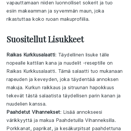
vapauttamaan niiden luonnolliset sokerit ja tuo
esiin makeamman ja syvemmän maun, joka
rikastuttaa koko ruoan makuprofiilia.
Suositellut Lisukkeet
Raikas Kurkkusalaatti
: Täydellinen
lisuke
tälle
nopealle kattilan kana ja nuudelit -reseptille
on
Raikas Kurkkusalaatti
. Tämä
salaatti
tuo mukanaan
rapeuden
ja
keveyden
, joka täydentää
annoksen
makuja.
Kurkun
raikkaus
ja
sitruunan
hapokkuus
tekevät tästä
salaatista
täydellisen
parin
kanan
ja
nuudelien
kanssa.
Paahdetut Vihannekset
: Lisää
annokseesi
värikkyyttä
ja
makua
Paahdetuilla Vihanneksilla
.
Porkkanat
,
paprikat
, ja
kesäkurpitsat
paahdettuna