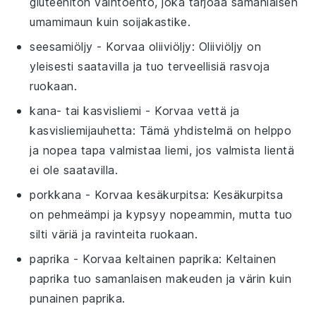
gluteeniton vaihtoehto, joka tarjoaa samanlaisen
umamimaun kuin soijakastike.
seesamiöljy
- Korvaa
oliiviöljy
: Oliiviöljy on
yleisesti saatavilla ja tuo terveellisiä rasvoja
ruokaan.
kana- tai kasvisliemi
- Korvaa
vettä ja
kasvisliemijauhetta
: Tämä yhdistelmä on helppo
ja nopea tapa valmistaa liemi, jos valmista lientä
ei ole saatavilla.
porkkana
- Korvaa
kesäkurpitsa
: Kesäkurpitsa
on pehmeämpi ja kypsyy nopeammin, mutta tuo
silti väriä ja ravinteita ruokaan.
paprika
- Korvaa
keltainen paprika
: Keltainen
paprika tuo samanlaisen makeuden ja värin kuin
punainen paprika.