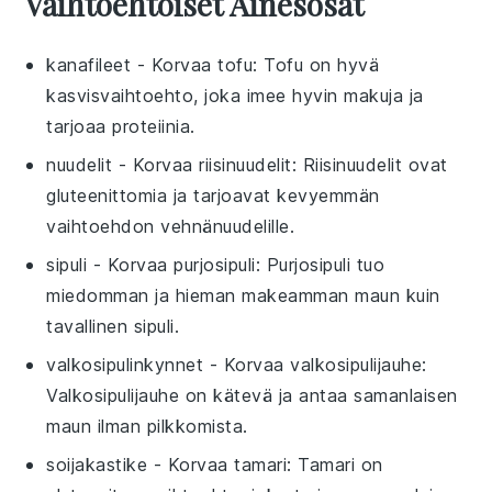
Vaihtoehtoiset Ainesosat
kanafileet
- Korvaa
tofu
: Tofu on hyvä
kasvisvaihtoehto, joka imee hyvin makuja ja
tarjoaa proteiinia.
nuudelit
- Korvaa
riisinuudelit
: Riisinuudelit ovat
gluteenittomia ja tarjoavat kevyemmän
vaihtoehdon vehnänuudelille.
sipuli
- Korvaa
purjosipuli
: Purjosipuli tuo
miedomman ja hieman makeamman maun kuin
tavallinen sipuli.
valkosipulinkynnet
- Korvaa
valkosipulijauhe
:
Valkosipulijauhe on kätevä ja antaa samanlaisen
maun ilman pilkkomista.
soijakastike
- Korvaa
tamari
: Tamari on