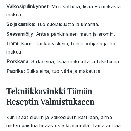
Valkosipulinkynnet
: Murskattuna, lisää voimakasta
makua.
Soijakastike
: Tuo suolaisuutta ja umamia.
Seesamiöljy
: Antaa pähkinäisen maun ja aromin.
Liemi
: Kana- tai kasvisliemi, toimii pohjana ja tuo
makua.
Porkkana
: Suikaleina, lisää makeutta ja tekstuuria.
Paprika
: Suikaleina, tuo väriä ja makeutta.
Tekniikkavinkki Tämän
Reseptin Valmistukseen
Kun lisäät
sipulin
ja
valkosipulin
kattilaan
, anna
niiden paistua hitaasti keskilämmöllä. Tämä auttaa