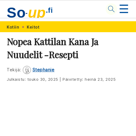
☰
So
up
.fi
-
Skip
Skip
Skip
Skip
Kotiin
Keitot
to
to
to
to
Nopea Kattilan Kana Ja
primary
main
primary
footer
Nuudelit -resepti
navigation
content
sidebar
Tekijä:
Stephanie
Julkaistu:
touko 30, 2025
|
Päivitetty:
heinä 23, 2025