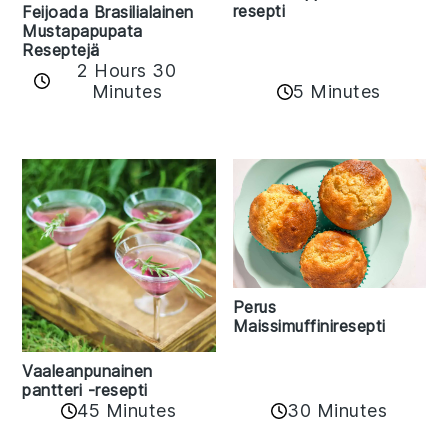
resepti
Feijoada Brasilialainen
Mustapapupata
Reseptejä
2 Hours 30
Minutes
5 Minutes
Perus
Maissimuffiniresepti
Vaaleanpunainen
pantteri -resepti
45 Minutes
30 Minutes