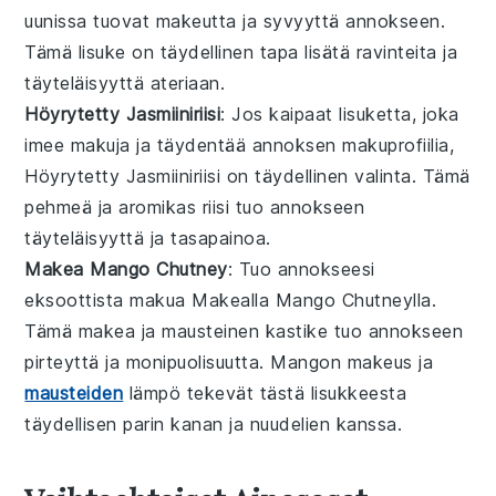
uunissa
tuovat
makeutta
ja
syvyyttä
annokseen
.
Tämä
lisuke
on
täydellinen
tapa lisätä
ravinteita
ja
täyteläisyyttä
ateriaan
.
Höyrytetty Jasmiiniriisi
: Jos kaipaat
lisuketta
, joka
imee
makuja
ja
täydentää
annoksen
makuprofiilia
,
Höyrytetty Jasmiiniriisi
on
täydellinen valinta
. Tämä
pehmeä
ja
aromikas riisi
tuo
annokseen
täyteläisyyttä
ja
tasapainoa
.
Makea Mango Chutney
: Tuo
annokseesi
eksoottista makua
Makealla Mango Chutneylla
.
Tämä
makea
ja
mausteinen
kastike
tuo
annokseen
pirteyttä
ja
monipuolisuutta
.
Mangon
makeus
ja
mausteiden
lämpö
tekevät tästä
lisukkeesta
täydellisen parin
kanan
ja
nuudelien
kanssa.