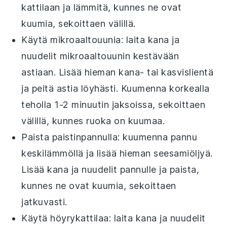
kattilaan ja lämmitä, kunnes ne ovat
kuumia, sekoittaen välillä.
Käytä
mikroaaltouunia
: laita
kana ja
nuudelit
mikroaaltouunin kestävään
astiaan. Lisää hieman
kana- tai kasvislientä
ja peitä astia löyhästi. Kuumenna korkealla
teholla 1-2 minuutin jaksoissa, sekoittaen
välillä, kunnes ruoka on kuumaa.
Paista
paistinpannulla
: kuumenna pannu
keskilämmöllä ja lisää hieman
seesamiöljyä
.
Lisää
kana ja nuudelit
pannulle ja paista,
kunnes ne ovat kuumia, sekoittaen
jatkuvasti.
Käytä
höyrykattilaa
: laita
kana ja nuudelit