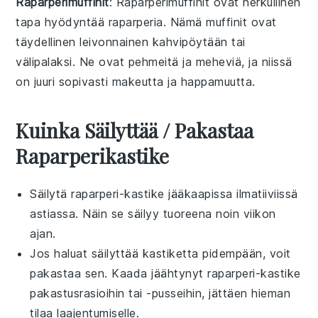
Raparperimuffinit
: Raparperimuffinit ovat herkullinen
tapa hyödyntää
raparperia
. Nämä
muffinit
ovat
täydellinen
leivonnainen
kahvipöytään tai
välipalaksi
. Ne ovat pehmeitä ja meheviä, ja niissä
on juuri sopivasti
makeutta
ja
happamuutta
.
Kuinka Säilyttää / Pakastaa
Raparperikastike
Säilytä
raparperi-kastike
jääkaapissa ilmatiiviissä
astiassa. Näin se säilyy tuoreena noin viikon
ajan.
Jos haluat säilyttää kastiketta pidempään, voit
pakastaa sen. Kaada jäähtynyt
raparperi-kastike
pakastusrasioihin tai -pusseihin, jättäen hieman
tilaa laajentumiselle.