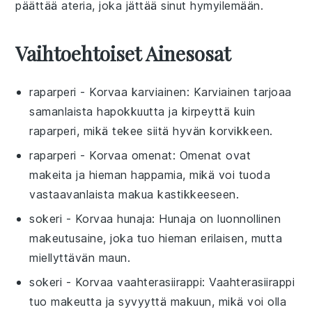
päättää ateria, joka jättää sinut hymyilemään.
Vaihtoehtoiset Ainesosat
raparperi
- Korvaa
karviainen
: Karviainen tarjoaa
samanlaista hapokkuutta ja kirpeyttä kuin
raparperi, mikä tekee siitä hyvän korvikkeen.
raparperi
- Korvaa
omenat
: Omenat ovat
makeita ja hieman happamia, mikä voi tuoda
vastaavanlaista makua kastikkeeseen.
sokeri
- Korvaa
hunaja
: Hunaja on luonnollinen
makeutusaine, joka tuo hieman erilaisen, mutta
miellyttävän maun.
sokeri
- Korvaa
vaahterasiirappi
: Vaahterasiirappi
tuo makeutta ja syvyyttä makuun, mikä voi olla