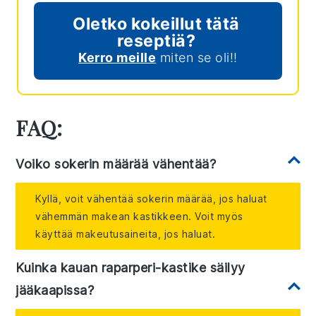
Oletko kokeillut tätä
reseptiä?
Kerro meille
miten se oli!!
FAQ:
Voiko sokerin määrää vähentää?
Kyllä, voit vähentää sokerin määrää, jos haluat
vähemmän makean kastikkeen. Voit myös
käyttää makeutusaineita, jos haluat.
Kuinka kauan raparperi-kastike säilyy
jääkaapissa?