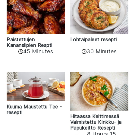
Paistettujen
Lohtaipaleet resepti
Kanansiipien Respti
45 Minutes
30 Minutes
Kuuma Maustettu Tee -
resepti
Hitaassa Keittimessä
Valmistettu Kinkku- ja
Papukeitto Resepti
8 Hours 15