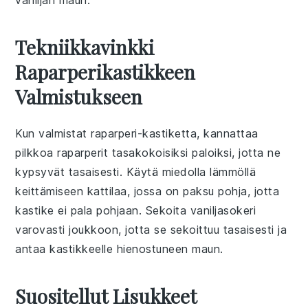
vaniljan maun.
Tekniikkavinkki
Raparperikastikkeen
Valmistukseen
Kun valmistat
raparperi-kastiketta
, kannattaa
pilkkoa
raparperit
tasakokoisiksi paloiksi, jotta ne
kypsyvät tasaisesti. Käytä miedolla lämmöllä
keittämiseen
kattilaa
, jossa on paksu pohja, jotta
kastike
ei pala pohjaan. Sekoita
vaniljasokeri
varovasti joukkoon, jotta se sekoittuu tasaisesti ja
antaa kastikkeelle hienostuneen maun.
Suositellut Lisukkeet