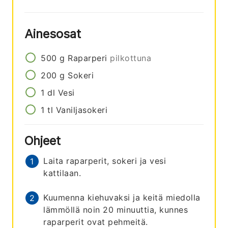
Ainesosat
500
g
Raparperi
pilkottuna
200
g
Sokeri
1
dl
Vesi
1
tl
Vaniljasokeri
Ohjeet
Laita raparperit, sokeri ja vesi
kattilaan.
Kuumenna kiehuvaksi ja keitä miedolla
lämmöllä noin 20 minuuttia, kunnes
raparperit ovat pehmeitä.