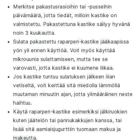
Merkitse pakastusrasioihin tai -pusseihin
päivämäärä, jotta tiedät, milloin kastike on
valmistettu. Pakastettuna kastike säilyy hyvänä
noin 3 kuukautta.
Sulata pakastettu
raparperi-kastike
jääkaapissa
yön yli ennen käyttöä. Voit myös käyttää
mikrouunia sulattamiseen, mutta tee se
varovasti, jotta kastike ei kuumene liikaa.
Jos kastike tuntuu sulatuksen jälkeen liian
vetiseltä, voit keittää sitä miedolla lämmöllä
muutaman minuutin ajan, jotta ylimääräinen neste
haihtuu.
Käytä
raparperi-kastike
esimerkiksi
jälkiruokien
kuten
jäätelön
tai
pannukakkujen
kanssa, tai
lisää sitä
aamiaisjugurttiin
tuomaan makua ja
makeutta.