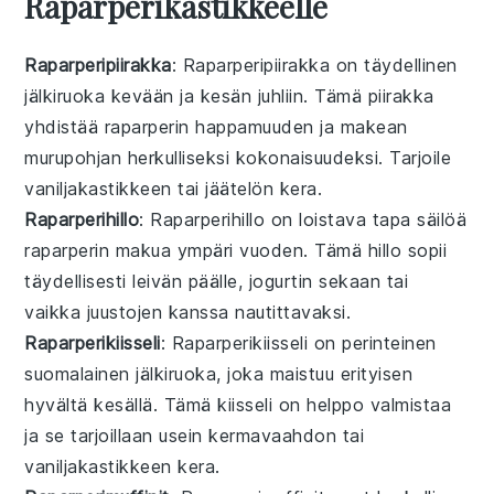
Raparperikastikkeelle
Raparperipiirakka
: Raparperipiirakka on täydellinen
jälkiruoka
kevään ja kesän juhliin. Tämä
piirakka
yhdistää
raparperin
happamuuden ja makean
murupohjan
herkulliseksi kokonaisuudeksi. Tarjoile
vaniljakastikkeen
tai
jäätelön
kera.
Raparperihillo
: Raparperihillo on loistava tapa säilöä
raparperin
makua ympäri vuoden. Tämä
hillo
sopii
täydellisesti
leivän
päälle,
jogurtin
sekaan tai
vaikka
juustojen
kanssa nautittavaksi.
Raparperikiisseli
: Raparperikiisseli on perinteinen
suomalainen
jälkiruoka
, joka maistuu erityisen
hyvältä
kesällä
. Tämä
kiisseli
on helppo valmistaa
ja se tarjoillaan usein
kermavaahdon
tai
vaniljakastikkeen
kera.