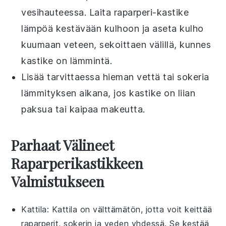
vesihauteessa. Laita
raparperi-kastike
lämpöä kestävään kulhoon ja aseta kulho
kuumaan veteen, sekoittaen välillä, kunnes
kastike on lämmintä.
Lisää tarvittaessa hieman
vettä
tai
sokeria
lämmityksen aikana, jos kastike on liian
paksua tai kaipaa makeutta.
Parhaat Välineet
Raparperikastikkeen
Valmistukseen
Kattila
: Kattila on välttämätön, jotta voit keittää
raparperit, sokerin ja veden yhdessä. Se kestää