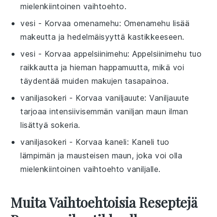
mielenkiintoinen vaihtoehto.
vesi
- Korvaa
omenamehu
: Omenamehu lisää
makeutta ja hedelmäisyyttä kastikkeeseen.
vesi
- Korvaa
appelsiinimehu
: Appelsiinimehu tuo
raikkautta ja hieman happamuutta, mikä voi
täydentää muiden makujen tasapainoa.
vaniljasokeri
- Korvaa
vaniljauute
: Vaniljauute
tarjoaa intensiivisemmän vaniljan maun ilman
lisättyä sokeria.
vaniljasokeri
- Korvaa
kaneli
: Kaneli tuo
lämpimän ja mausteisen maun, joka voi olla
mielenkiintoinen vaihtoehto vaniljalle.
Muita Vaihtoehtoisia Reseptejä