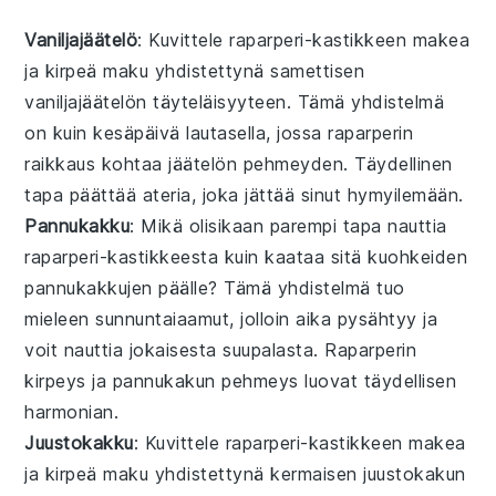
Vaniljajäätelö
: Kuvittele
raparperi-kastikkeen
makea
ja kirpeä maku yhdistettynä samettisen
vaniljajäätelön
täyteläisyyteen. Tämä yhdistelmä
on kuin kesäpäivä lautasella, jossa
raparperin
raikkaus kohtaa jäätelön pehmeyden. Täydellinen
tapa päättää ateria, joka jättää sinut hymyilemään.
Pannukakku
: Mikä olisikaan parempi tapa nauttia
raparperi-kastikkeesta
kuin kaataa sitä kuohkeiden
pannukakkujen
päälle? Tämä yhdistelmä tuo
mieleen sunnuntaiaamut, jolloin aika pysähtyy ja
voit nauttia jokaisesta suupalasta.
Raparperin
kirpeys ja
pannukakun
pehmeys luovat täydellisen
harmonian.
Juustokakku
: Kuvittele
raparperi-kastikkeen
makea
ja kirpeä maku yhdistettynä kermaisen
juustokakun