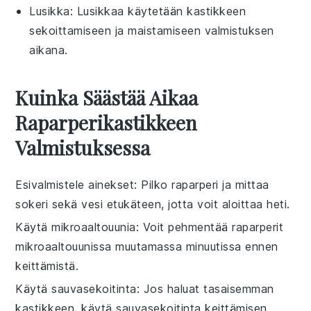
Lusikka
: Lusikkaa käytetään kastikkeen
sekoittamiseen ja maistamiseen valmistuksen
aikana.
Kuinka Säästää Aikaa
Raparperikastikkeen
Valmistuksessa
Esivalmistele ainekset
: Pilko
raparperi
ja mittaa
sokeri
sekä
vesi
etukäteen, jotta voit aloittaa heti.
Käytä mikroaaltouunia
: Voit pehmentää
raparperit
mikroaaltouunissa muutamassa minuutissa ennen
keittämistä.
Käytä sauvasekoitinta
: Jos haluat tasaisemman
kastikkeen, käytä sauvasekoitinta keittämisen