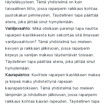
täyteläisyyteen. Tämä yhdistelmä on kuin
taivaallinen liitto, jossa
raparperin
raikkaus kohtaa
juustokakun pehmeyden. Täydellinen tapa päättää
ateria, joka jättää sinut hymyilemään.
Vaniljavaahto
: Mikä olisikaan parempi tapa nauttia
raparperi-kastikkeesta
kuin sekoittaa sitä ilmavaan
vaniljavaahtoon
? Tämä yhdistelmä tuo mieleen
kevyen ja raikkaan jälkiruoan, jossa
raparperin
kirpeys ja vaniljan makeus täydentävät toisiaan.
Täydellinen tapa päättää ateria, joka jättää sinut
hymyilemään.
Kaurapaistos
: Kuvittele
raparperi-kastikkeen
makea
ja kirpeä maku yhdistettynä rapeaan
kaurapaistokseen
. Tämä yhdistelmä tuo mieleen
lämpimän ja lohdullisen jälkiruoan, jossa
raparperin
raikkaus kohtaa kauran rapeuden. Täydellinen tapa