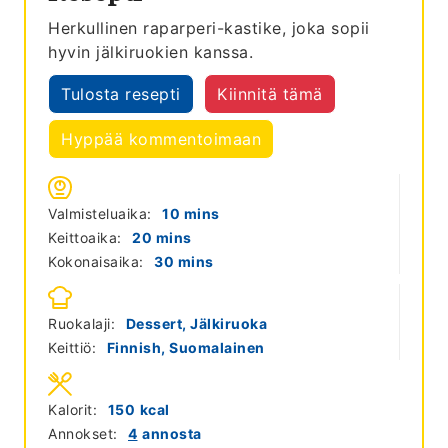
Herkullinen raparperi-kastike, joka sopii
hyvin jälkiruokien kanssa.
Tulosta resepti
Kiinnitä tämä
Hyppää kommentoimaan
minutes
Valmisteluaika:
10
mins
minutes
Keittoaika:
20
mins
minutes
Kokonaisaika:
30
mins
Ruokalaji:
Dessert, Jälkiruoka
Keittiö:
Finnish, Suomalainen
Kalorit:
150
kcal
Annokset:
4
annosta