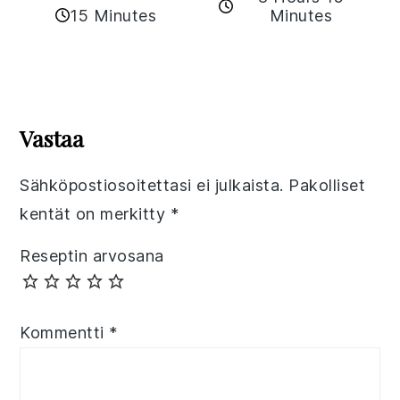
15 Minutes
Minutes
Reader
Interactions
Vastaa
Sähköpostiosoitettasi ei julkaista.
Pakolliset
kentät on merkitty
*
Reseptin arvosana
Kommentti
*