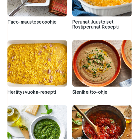
Taco-mausteseosohje
Perunat Juustoiset
Röstiperunat Resepti
Herätysvuoka-resepti
Sienikeitto-ohje