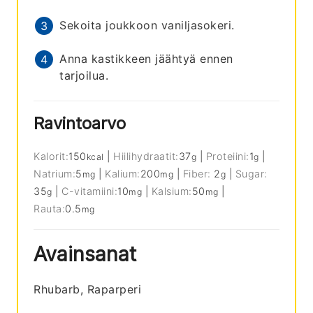
Sekoita joukkoon vaniljasokeri.
Anna kastikkeen jäähtyä ennen
tarjoilua.
Ravintoarvo
Kalorit:
150
|
Hiilihydraatit:
37
|
Proteiini:
1
|
kcal
g
g
Natrium:
5
|
Kalium:
200
|
Fiber:
2
|
Sugar:
mg
mg
g
35
|
C-vitamiini:
10
|
Kalsium:
50
|
g
mg
mg
Rauta:
0.5
mg
Avainsanat
Rhubarb, Raparperi