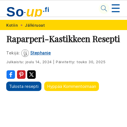
☰
So
up
.fi
-
Skip
Skip
Skip
Skip
Kotiin
Jälkiruoat
to
to
to
to
Raparperi-Kastikkeen Resepti
primary
main
primary
footer
navigation
content
sidebar
Tekijä:
Stephanie
Julkaistu:
joulu 14, 2024
|
Päivitetty:
touko 30, 2025
Tulosta resepti
Hyppää Kommentoimaan